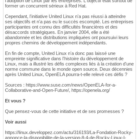
l'adoption de Linux par les entreprises. L'objectif était surtout de
former un concurrent sérieux à Red Hat.
Cependant, l'initiative United Linux n'a pas réussi à atteindre
ses objectifs et n'a pas eu le succès escompté. Les entreprises
participantes ont connu des difficultés financières et des
désaccords stratégiques. En janvier 2004, elle a été
abandonnée et les distributions impliquées ont poursuivi leurs
propres chemins de développement indépendants.
En fin de compte, United Linux n'a donc pas laissé une
empreinte significative dans l'histoire du développement de
Linux, mais a illustré les défis complexes liés à la création d'une
norme commune dans le monde open source. Deux décennies
après United Linux, OpenELA pourra-t-elle relevé ces défis ?
Sources : https://www.suse.com/news/OpenELA-for-a-
Collaborative-and-Open-Future/, https://openela.org/
Et vous ?
Que pensez-vous de cette initiative et de ses promesses ?
Voir aussi
https://linux.developpez.com/actu/316193/La-Fondation-Rocky-
annonce-la-disponibilite-de-la-version-8-4-de-Rocky-Linux-l-