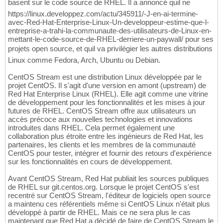
basent sur le code source de RHEL. Il a annoncé quil ne
https://linux.developpez.com/actu/345911/-J-en-ai-termine-
avec-Red-Hat-Enterprise-Linux-Un-developpeur-estime-que-l-
entreprise-a-trahi-la-communaute-des-utilisateurs-de-Linux-en-
mettant-le-code-source-de-RHEL-derriere-un-paywall/ pour ses
projets open source, et quil va privilégier les autres distributions
Linux comme Fedora, Arch, Ubuntu ou Debian.
CentOS Stream est une distribution Linux développée par le
projet CentOS. Il s'agit d'une version en amont (upstream) de
Red Hat Enterprise Linux (RHEL). Elle agit comme une vitrine
de développement pour les fonctionnalités et les mises à jour
futures de RHEL. CentOS Stream offre aux utilisateurs un
accès précoce aux nouvelles technologies et innovations
introduites dans RHEL. Cela permet également une
collaboration plus étroite entre les ingénieurs de Red Hat, les
partenaires, les clients et les membres de la communauté
CentOS pour tester, intégrer et fournir des retours d'expérience
sur les fonctionnalités en cours de développement.
Avant CentOS Stream, Red Hat publiait les sources publiques
de RHEL sur git.centos.org. Lorsque le projet CentOS s'est
recentré sur CentOS Stream, l'éditeur de logiciels open source
a maintenu ces référentiels même si CentOS Linux n'était plus
développé à partir de RHEL. Mais ce ne sera plus le cas
maintenant que Red Hat a décidé de faire de CentOS Stream le