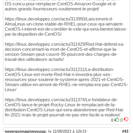
OS-concu-pour-remplacer-CentOS-Amazon-Google-et-d-
autres-grands-fournisseurs-soutiennent-le-projet/
https://linux.developpez.com/actu/313950/Lancement-d-
AlmaLinux-un-clone-stable-de-RHEL-pour-ceux-qui-aimaient-
CentOS-l-interet-est-de-combler-le-vide-qui-sera-bientot-laisse-
par-la-disparition-de-CentOS/
https://linux.developpez.com/actu/311429/Red-Hat-defend-sa-
decision-concernant-la-mort-de-CentOS-et-affirme-que-la-
version-Stream-peut-couvrir-95-pourcent-des-charges-de-
travail-des-utilisateurs-actuels/
https://linux.developpez.com/actu/311211/La-distribution-
CentOS-Linux-est-morte-Red-Hat-n-investira-plus-ses-
ressources-pour-soutenir-le-systeme-apres-2021-et-CentOS-
Stream-utilise-en-amont-de-RHEL-ne-remplacera-pas-CentOS-
Linux/
https://linux.developpez.com/actu/311374/Le-fondateur-de-
CentOS-lance-le-projet-Rocky-Linux-le-remplacant-de-la-
distribution-CentOS-Linux-qui-sera-abandonnee-par-Red-Hat-
fin-2021-mais-le-projet-pourrait-ne-pas-etre-facile-a-realiser/
8
0
nevergonnagiveyouup
,
le 11/08/2023 à 12h33
#43