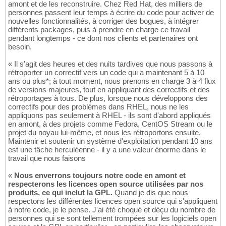
amont et de les reconstruire. Chez Red Hat, des milliers de
personnes passent leur temps à écrire du code pour activer de
nouvelles fonctionnalités, à corriger des bogues, à intégrer
différents packages, puis à prendre en charge ce travail
pendant longtemps - ce dont nos clients et partenaires ont
besoin.
« Il s'agit des heures et des nuits tardives que nous passons à
rétroporter un correctif vers un code qui a maintenant 5 à 10
ans ou plus*; à tout moment, nous prenons en charge 3 à 4 flux
de versions majeures, tout en appliquant des correctifs et des
rétroportages à tous. De plus, lorsque nous développons des
correctifs pour des problèmes dans RHEL, nous ne les
appliquons pas seulement à RHEL - ils sont d'abord appliqués
en amont, à des projets comme Fedora, CentOS Stream ou le
projet du noyau lui-même, et nous les rétroportons ensuite.
Maintenir et soutenir un système d'exploitation pendant 10 ans
est une tâche herculéenne - il y a une valeur énorme dans le
travail que nous faisons
«
Nous enverrons toujours notre code en amont et
respecterons les licences open source utilisées par nos
produits, ce qui inclut la GPL.
Quand je dis que nous
respectons les différentes licences open source qui s'appliquent
à notre code, je le pense. J'ai été choqué et déçu du nombre de
personnes qui se sont tellement trompées sur les logiciels open