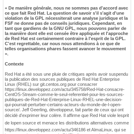
« De manière générale, nous ne sommes pas d'accord avec
ce que fait Red Hat. La question de savoir s'il s'agit d'une
violation de la GPL nécessiterait une analyse juridique et la
FSF ne donne pas de conseils juridiques. Cependant, en
tant que gardiens de la GNU GPL, nous pouvons parler de
la manière dont elle est censée être appliquée et l'approche
de Red Hat est certainement contraire à l'esprit de la GPL.
C'est regrettable, car nous nous attendions à ce que de
telles organisations phares fassent avancer le mouvement
».
Contexte
Red Hat a été sous une pluie de critiques après avoir suspendu
la publication des sources publiques de Red Hat Enterprise
Linux (RHEL) sur git.centos.org pour consacrer
https://linux.developpez.com/actu/345758/Red-Hat-consacre-
CentOS-Stream-comme-le-seul-referentiel-pour-les-sources-
publiques-de-Red-Hat-Enterprise-Linux-RHEL-une-decision-
qui-pourrait-perturber-certains-acteurs-du-monde-de-l-open-
source/. Jeff Geerling, développeur, fait partie de ceux qui ont
décidé d'exprimer leur colère. Il affirme que Red Hat viole lesprit
de lopen source et menace les distributions alternatives comme
https://linux.developpez.com/actu/346186 et AlmaLinux, qui se