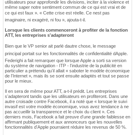
utilisateurs pour approfondir les divisions, inciter à la violence et
même saper notre sentiment commun de ce qui est vrai et de
ce qui est faux ». « Cette crise est réelle. Ce nest pas
imaginaire, ni exagéré, ni fou », ajouta-t-il.
Lorsque les clients commenceront à profiter de la fonction
ATT, les entreprises s'adapteront
Bien que le VP senior ait parlé dautre chose, le message
principal portait sur les fonctionnalités de confidentialité dApple.
Federighi a fait remarquer que lorsque Apple a sorti sa version
du système de navigation - ITP - l'industrie de la publicité en
particulier a prétendu qu'il allait « saboter le modèle économique
de l'Internet », mais ils se sont ensuite adaptés et tout se passe
pour le mieux.
Il en sera de même pour ATT, a-t-il prédit. Les entreprises
s'adapteront tandis que les utilisateurs en profiteront. Dans une
autre croisade contre Facebook, il a noté que « lorsque le suivi
invasif est votre modèle économique, vous avez tendance à ne
pas accueillir la transparence et le choix du client ». Ces
derniers mois, Facebook a fait preuve d'une grande faiblesse en
affirmant publiquement et aux annonceurs que les nouvelles
fonctionnalités d'Apple pourraient réduire les revenus de 50 %.