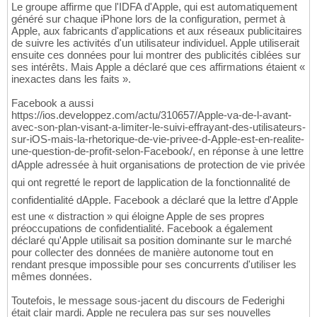
Le groupe affirme que l'IDFA d'Apple, qui est automatiquement
généré sur chaque iPhone lors de la configuration, permet à
Apple, aux fabricants d'applications et aux réseaux publicitaires
de suivre les activités d'un utilisateur individuel. Apple utiliserait
ensuite ces données pour lui montrer des publicités ciblées sur
ses intérêts. Mais Apple a déclaré que ces affirmations étaient «
inexactes dans les faits ».
Facebook a aussi
https://ios.developpez.com/actu/310657/Apple-va-de-l-avant-
avec-son-plan-visant-a-limiter-le-suivi-effrayant-des-utilisateurs-
sur-iOS-mais-la-rhetorique-de-vie-privee-d-Apple-est-en-realite-
une-question-de-profit-selon-Facebook/, en réponse à une lettre
dApple adressée à huit organisations de protection de vie privée
qui ont regretté le report de lapplication de la fonctionnalité de
confidentialité dApple. Facebook a déclaré que la lettre d'Apple
est une « distraction » qui éloigne Apple de ses propres
préoccupations de confidentialité. Facebook a également
déclaré qu'Apple utilisait sa position dominante sur le marché
pour collecter des données de manière autonome tout en
rendant presque impossible pour ses concurrents d'utiliser les
mêmes données.
Toutefois, le message sous-jacent du discours de Federighi
était clair mardi. Apple ne reculera pas sur ses nouvelles