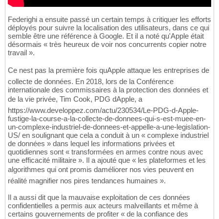
Federighi a ensuite passé un certain temps à critiquer les efforts
déployés pour suivre la localisation des utilisateurs, dans ce qui
semble être une référence à Google. Et il a noté qu'Apple était
désormais « très heureux de voir nos concurrents copier notre
travail ».
Ce nest pas la première fois quApple attaque les entreprises de
collecte de données. En 2018, lors de la Conférence
internationale des commissaires à la protection des données et
de la vie privée, Tim Cook, PDG dApple, a
https://www.developpez.com/actu/230534/Le-PDG-d-Apple-
fustige-la-course-a-la-collecte-de-donnees-qui-s-est-muee-en-
un-complexe-industriel-de-donnees-et-appelle-a-une-legislation-
US/ en soulignant que cela a conduit à un « complexe industriel
de données » dans lequel les informations privées et
quotidiennes sont « transformées en armes contre nous avec
une efficacité militaire ». Il a ajouté que « les plateformes et les
algorithmes qui ont promis daméliorer nos vies peuvent en
réalité magnifier nos pires tendances humaines ».
Il a aussi dit que la mauvaise exploitation de ces données
confidentielles a permis aux acteurs malveillants et même à
certains gouvernements de profiter « de la confiance des