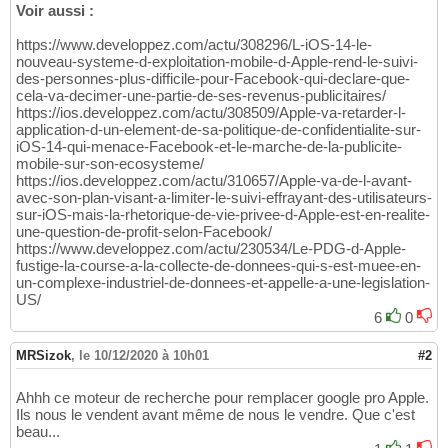
Voir aussi :
https://www.developpez.com/actu/308296/L-iOS-14-le-
nouveau-systeme-d-exploitation-mobile-d-Apple-rend-le-suivi-
des-personnes-plus-difficile-pour-Facebook-qui-declare-que-
cela-va-decimer-une-partie-de-ses-revenus-publicitaires/
https://ios.developpez.com/actu/308509/Apple-va-retarder-l-
application-d-un-element-de-sa-politique-de-confidentialite-sur-
iOS-14-qui-menace-Facebook-et-le-marche-de-la-publicite-
mobile-sur-son-ecosysteme/
https://ios.developpez.com/actu/310657/Apple-va-de-l-avant-
avec-son-plan-visant-a-limiter-le-suivi-effrayant-des-utilisateurs-
sur-iOS-mais-la-rhetorique-de-vie-privee-d-Apple-est-en-realite-
une-question-de-profit-selon-Facebook/
https://www.developpez.com/actu/230534/Le-PDG-d-Apple-
fustige-la-course-a-la-collecte-de-donnees-qui-s-est-muee-en-
un-complexe-industriel-de-donnees-et-appelle-a-une-legislation-
US/
6
0
MRSizok
,
le 10/12/2020 à 10h01
#2
Ahhh ce moteur de recherche pour remplacer google pro Apple.
Ils nous le vendent avant même de nous le vendre. Que c'est
beau...