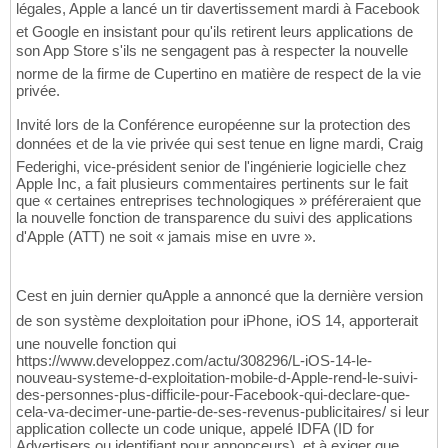
légales, Apple a lancé un tir davertissement mardi à Facebook
et Google en insistant pour qu'ils retirent leurs applications de
son App Store s'ils ne sengagent pas à respecter la nouvelle
norme de la firme de Cupertino en matière de respect de la vie
privée.
Invité lors de la Conférence européenne sur la protection des
données et de la vie privée qui sest tenue en ligne mardi, Craig
Federighi, vice-président senior de l'ingénierie logicielle chez
Apple Inc, a fait plusieurs commentaires pertinents sur le fait
que « certaines entreprises technologiques » préféreraient que
la nouvelle fonction de transparence du suivi des applications
d'Apple (ATT) ne soit « jamais mise en uvre ».
Cest en juin dernier quApple a annoncé que la dernière version
de son système dexploitation pour iPhone, iOS 14, apporterait
une nouvelle fonction qui
https://www.developpez.com/actu/308296/L-iOS-14-le-
nouveau-systeme-d-exploitation-mobile-d-Apple-rend-le-suivi-
des-personnes-plus-difficile-pour-Facebook-qui-declare-que-
cela-va-decimer-une-partie-de-ses-revenus-publicitaires/ si leur
application collecte un code unique, appelé IDFA (ID for
Advertisers ou identifiant pour annonceurs), et à exiger que