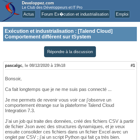
Developpez.com
Le Club des Développeurs et IT Pro
Actus
Forum Ex�cution et industrialisation
Emploi
Exécution et industrialisation
:
[Talend Cloud]
Comportement différent sur tSystem
Répondre à la discussion
pascalgc
,
le 08/12/2020 à 19h18
#1
Bonsoir,
Ca fait longtemps que je ne me suis pas connecté ...
Je me permets de revenir vous voir car j'observe un
comportement étrange sur la plateforme Talend Cloud
Integration 7.3.
J'ai un job qui traite des données, créé des fichiers CSV à partir
de fichier Json avec des structures dynamiques, et je veux
ensuite consolider ces fichiers dans un fichier Excel avec un
onglet par CSV ; j'ai un script Python qui fait ça très bien.