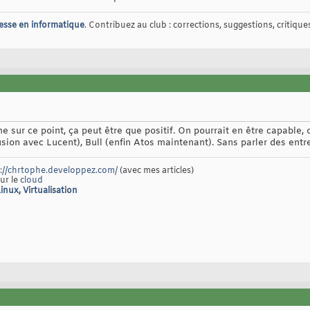
esse en informatique
. Contribuez au club : corrections, suggestions, critiques,
me sur ce point, ça peut être que positif. On pourrait en être capabl
fusion avec Lucent), Bull (enfin Atos maintenant). Sans parler des ent
://chrtophe.developpez.com/
(avec mes articles)
sur le
cloud
Linux
,
Virtualisation