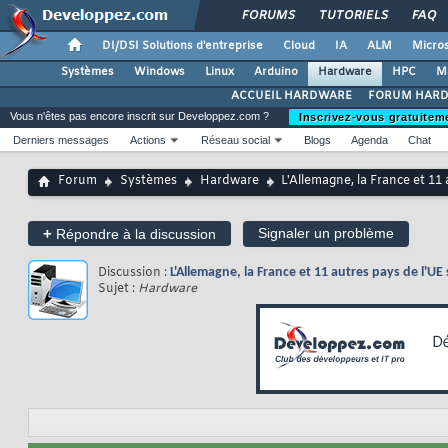
FORUMS
TUTORIELS
FAQ
DI/DSI Solutions d'entreprise
Cloud
IA
ALM
Micros
Systèmes
Windows
Linux
Arduino
Hardware
HPC
M
ACCUEIL HARDWARE
FORUM HAR
Vous n'êtes pas encore inscrit sur Developpez.com ?
Inscrivez-vous gratuitem
Derniers messages
Actions
Réseau social
Blogs
Agenda
Chat
Forum
Systèmes
Hardware
L'Allemagne, la France et 1
+
Signaler un problème
Répondre à la discussion
Discussion :
L'Allemagne, la France et 11 autres pays de l'
Sujet :
Hardware