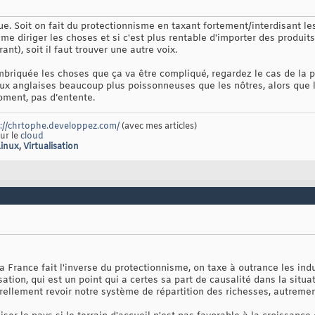
que. Soit on fait du protectionnisme en taxant fortement/interdisant le
isme diriger les choses et si c'est plus rentable d'importer des produit
ant), soit il faut trouver une autre voix.
briquée les choses que ça va être compliqué, regardez le cas de la pè
ux anglaises beaucoup plus poissonneuses que les nôtres, alors que 
oment, pas d’entente.
://chrtophe.developpez.com/
(avec mes articles)
sur le
cloud
Linux
,
Virtualisation
rance fait l'inverse du protectionnisme, on taxe à outrance les indus
tion, qui est un point qui a certes sa part de causalité dans la situat
ellement revoir notre système de répartition des richesses, autrement