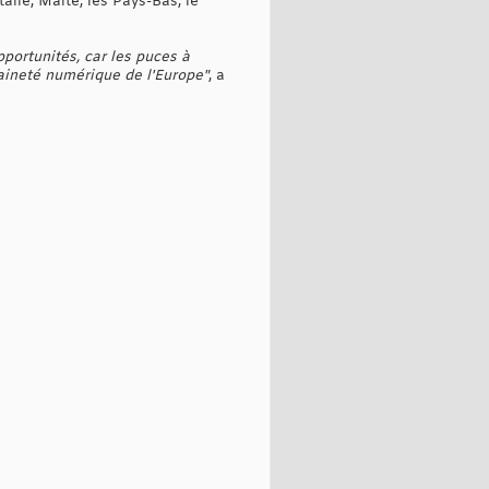
talie, Malte, les Pays-Bas, le
pportunités, car les puces à
raineté numérique de l'Europe"
, a