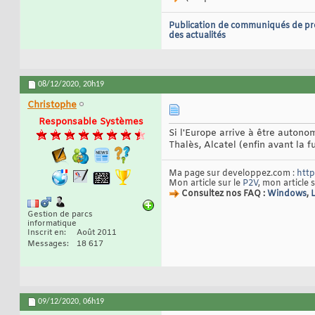
Publication de communiqués de pr
des actualités
08/12/2020,
20h19
Christophe
Responsable Systèmes
Si l'Europe arrive à être autono
Thalès, Alcatel (enfin avant la 
Ma page sur developpez.com :
http
Mon article sur le
P2V
, mon article 
Consultez nos FAQ :
Windows
,
Gestion de parcs
informatique
Inscrit en
Août 2011
Messages
18 617
09/12/2020,
06h19