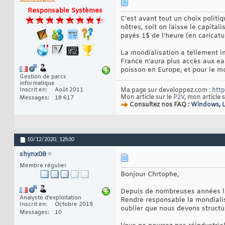
Responsable Systèmes
C'est avant tout un choix politi
nôtres, soit on laisse le capital
payés 1$ de l'heure (en caricatur
La mondialisation a tellement im
France n'aura plus accès aux ea
poisson en Europe, et pour le m
Gestion de parcs
informatique
Inscrit en
Août 2011
Ma page sur developpez.com :
http
Mon article sur le
P2V
, mon article 
Messages
18 617
Consultez nos FAQ :
Windows
,
10/12/2020,
12h30
shynx08
Membre régulier
Bonjour Chrtophe,
Depuis de nombreuses années la F
Analyste d'exploitation
Rendre responsable la mondialisa
Inscrit en
Octobre 2019
oublier que nous devons structur
Messages
10