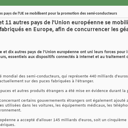
res pays de l'UE se mobilisent pour la promotion des semi-conducteurs
 et 11 autres pays de l'Union européenne se mobil
abriqués en Europe, afin de concurrencer les géa
e et dix autres pays de l'Union européenne ont uni leurs forces pour i
rs, essentiels aux dispositifs connectés à Internet et au traitement 
é mondial des semi-conducteurs, qui représente 440 milliards d'euros 
actuellement sur des puces fabriquées à l'étranger.
 puces et autres produits étrangers a été mise en évidence durant l
 concernant certains gouvernements étrangers ont également ajouté 
 utilisées dans les voitures, les équipements médicaux, les téléphon
vironnement.
ropéenne a accepté d'allouer 145 milliards d'euros, soit un cinquièm
mériques.