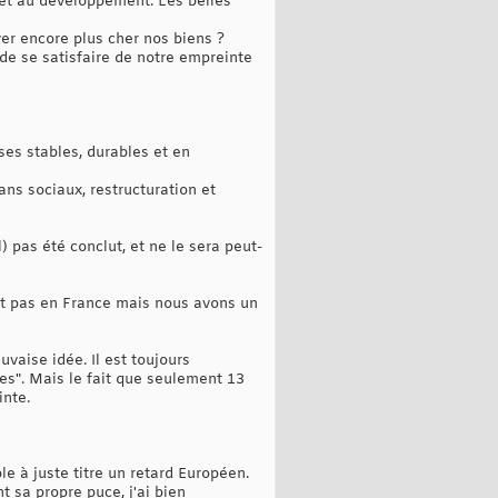
e et au développement. Les belles
er encore plus cher nos biens ?
 de se satisfaire de notre empreinte
ises stables, durables et en
ans sociaux, restructuration et
) pas été conclut, et ne le sera peut-
t pas en France mais nous avons un
vaise idée. Il est toujours
es". Mais le fait que seulement 13
inte.
le à juste titre un retard Européen.
sa propre puce, j'ai bien