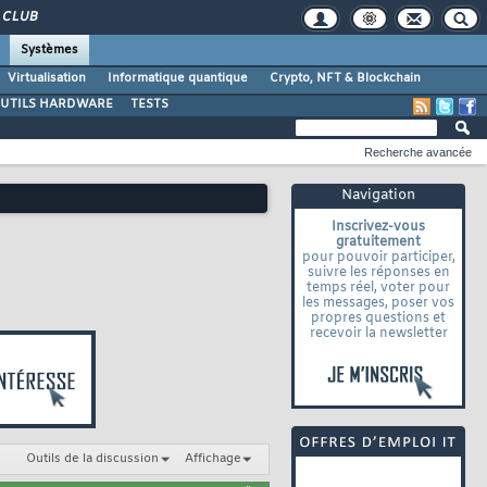
CLUB
Systèmes
Virtualisation
Informatique quantique
Crypto, NFT & Blockchain
UTILS HARDWARE
TESTS
Recherche avancée
Navigation
Inscrivez-vous
gratuitement
pour pouvoir participer,
suivre les réponses en
temps réel, voter pour
les messages, poser vos
propres questions et
recevoir la newsletter
Outils de la discussion
Affichage