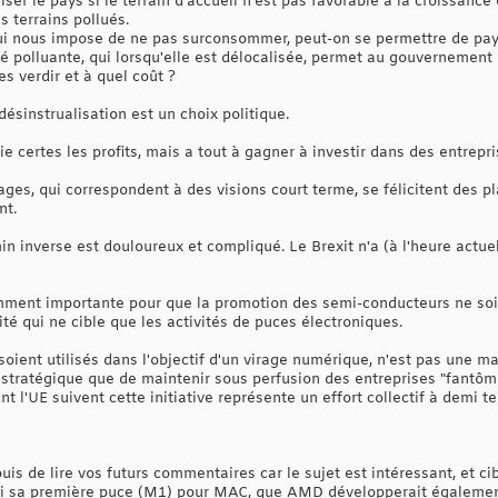
iser le pays si le terrain d'accueil n'est pas favorable à la croissanc
 terrains pollués.
ui nous impose de ne pas surconsommer, peut-on se permettre de pay
vité polluante, qui lorsqu'elle est délocalisée, permet au gouvernement
les verdir et à quel coût ?
désinstrualisation est un choix politique.
ie certes les profits, mais a tout à gagner à investir dans des entrepr
ages, qui correspondent à des visions court terme, se félicitent des pl
nt.
in inverse est douloureux et compliqué. Le Brexit n'a (à l'heure actuel
mment importante pour que la promotion des semi-conducteurs ne soi
ité qui ne cible que les activités de puces électroniques.
oient utilisés dans l'objectif d'un virage numérique, n'est pas une mau
 stratégique que de maintenir sous perfusion des entreprises "fantôm
 l'UE suivent cette initiative représente un effort collectif à demi te
is de lire vos futurs commentaires car le sujet est intéressant, et cib
i sa première puce (M1) pour MAC, que AMD développerait également 