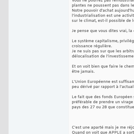
Vous ne pourrez pas réindustrial
plantes ne poussent pas dans les
Notre pouvoir d'achat aujourd'h
l'industrialisation est une acti
sur le climat, est-il possible de 
Je pense que vous dites vrai, la 
Le système capitalisme, privilég
croissance régulière.
Je ne suis pas sur que les arbitr
délocalisation de l'investisseme
Et on voit bien que faire le chem
être jamais.
L'Union Européenne est suffisa
peu dérivé par rapport à l'actual
Le fait que des fonds Européen s
préférable de prendre un virage
pays des 27 ou 28 que constituent
C'est une aparté mais je me réjou
Quand on voit que APPLE a sort