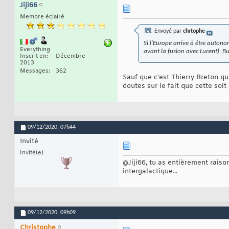
Jiji66
Membre éclairé
Envoyé par
chrtophe
Si l'Europe arrive à être autono
Everything
avant la fusion avec Lucent), B
Inscrit en
Décembre
2013
Messages
362
Sauf que c'est Thierry Breton qui
doutes sur le fait que cette soit
09/12/2020,
07h44
Invité
Invité(e)
@Jiji66, tu as entièrement raison
intergalactique...
09/12/2020,
09h09
Christophe