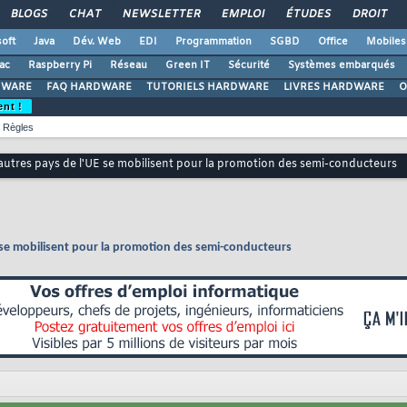
BLOGS
CHAT
NEWSLETTER
EMPLOI
ÉTUDES
DROIT
oft
Java
Dév. Web
EDI
Programmation
SGBD
Office
Mobiles
ac
Raspberry Pi
Réseau
Green IT
Sécurité
Systèmes embarqués
DWARE
FAQ HARDWARE
TUTORIELS HARDWARE
LIVRES HARDWARE
O
ent !
Règles
1 autres pays de l'UE se mobilisent pour la promotion des semi-conducteurs
UE se mobilisent pour la promotion des semi-conducteurs