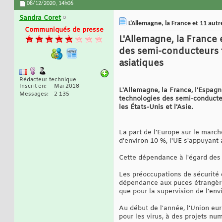
08/12/2020,
14h06
Sandra Coret
L'Allemagne, la France et 11 aut
Communiqués de presse
L'Allemagne, la France
des semi-conducteurs f
asiatiques
Rédacteur technique
Inscrit en
Mai 2018
L'Allemagne, la France, l'Espagn
Messages
2 135
technologies des semi-conducteu
les États-Unis et l'Asie.
La part de l'Europe sur le march
d'environ 10 %, l'UE s'appuyant 
Cette dépendance à l'égard des
Les préoccupations de sécurité
dépendance aux puces étrangères
que pour la supervision de l'en
Au début de l'année, l'Union eu
pour les virus, à des projets nu