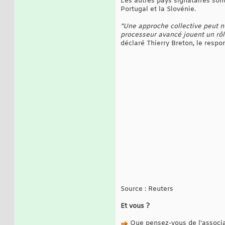
Les autres pays signataires sont 
Portugal et la Slovénie.
"Une approche collective peut no
processeur avancé jouent un rôle
déclaré Thierry Breton, le resp
Source : Reuters
Et vous ?
Que pensez-vous de l'associa