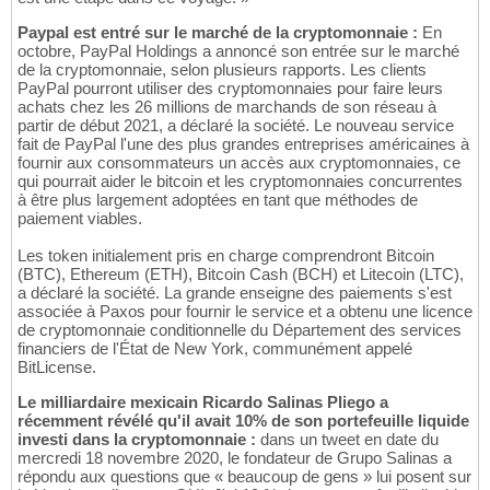
Paypal est entré sur le marché de la cryptomonnaie :
En
octobre, PayPal Holdings a annoncé son entrée sur le marché
de la cryptomonnaie, selon plusieurs rapports. Les clients
PayPal pourront utiliser des cryptomonnaies pour faire leurs
achats chez les 26 millions de marchands de son réseau à
partir de début 2021, a déclaré la société. Le nouveau service
fait de PayPal l'une des plus grandes entreprises américaines à
fournir aux consommateurs un accès aux cryptomonnaies, ce
qui pourrait aider le bitcoin et les cryptomonnaies concurrentes
à être plus largement adoptées en tant que méthodes de
paiement viables.
Les token initialement pris en charge comprendront Bitcoin
(BTC), Ethereum (ETH), Bitcoin Cash (BCH) et Litecoin (LTC),
a déclaré la société. La grande enseigne des paiements s'est
associée à Paxos pour fournir le service et a obtenu une licence
de cryptomonnaie conditionnelle du Département des services
financiers de l'État de New York, communément appelé
BitLicense.
Le milliardaire mexicain Ricardo Salinas Pliego a
récemment révélé qu'il avait 10% de son portefeuille liquide
investi dans la cryptomonnaie :
dans un tweet en date du
mercredi 18 novembre 2020, le fondateur de Grupo Salinas a
répondu aux questions que « beaucoup de gens » lui posent sur