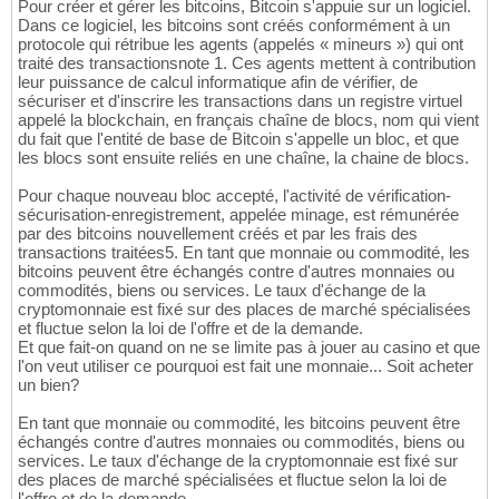
Pour créer et gérer les bitcoins, Bitcoin s'appuie sur un logiciel.
Dans ce logiciel, les bitcoins sont créés conformément à un
protocole qui rétribue les agents (appelés « mineurs ») qui ont
traité des transactionsnote 1. Ces agents mettent à contribution
leur puissance de calcul informatique afin de vérifier, de
sécuriser et d'inscrire les transactions dans un registre virtuel
appelé la blockchain, en français chaîne de blocs, nom qui vient
du fait que l'entité de base de Bitcoin s'appelle un bloc, et que
les blocs sont ensuite reliés en une chaîne, la chaine de blocs.
Pour chaque nouveau bloc accepté, l'activité de vérification-
sécurisation-enregistrement, appelée minage, est rémunérée
par des bitcoins nouvellement créés et par les frais des
transactions traitées5. En tant que monnaie ou commodité, les
bitcoins peuvent être échangés contre d'autres monnaies ou
commodités, biens ou services. Le taux d'échange de la
cryptomonnaie est fixé sur des places de marché spécialisées
et fluctue selon la loi de l'offre et de la demande.
Et que fait-on quand on ne se limite pas à jouer au casino et que
l'on veut utiliser ce pourquoi est fait une monnaie... Soit acheter
un bien?
En tant que monnaie ou commodité, les bitcoins peuvent être
échangés contre d'autres monnaies ou commodités, biens ou
services. Le taux d'échange de la cryptomonnaie est fixé sur
des places de marché spécialisées et fluctue selon la loi de
l'offre et de la demande.