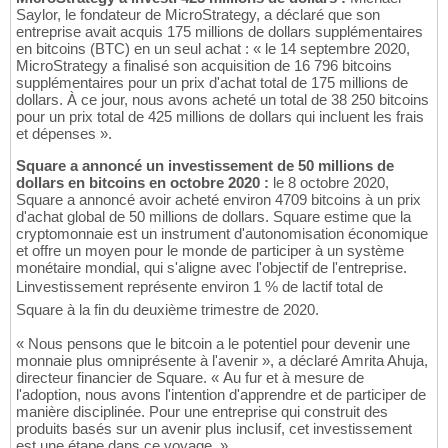
Saylor, le fondateur de MicroStrategy, a déclaré que son
entreprise avait acquis 175 millions de dollars supplémentaires
en bitcoins (BTC) en un seul achat : « le 14 septembre 2020,
MicroStrategy a finalisé son acquisition de 16 796 bitcoins
supplémentaires pour un prix d'achat total de 175 millions de
dollars. À ce jour, nous avons acheté un total de 38 250 bitcoins
pour un prix total de 425 millions de dollars qui incluent les frais
et dépenses ».
Square a annoncé un investissement de 50 millions de
dollars en bitcoins en octobre 2020 :
le 8 octobre 2020,
Square a annoncé avoir acheté environ 4709 bitcoins à un prix
d'achat global de 50 millions de dollars. Square estime que la
cryptomonnaie est un instrument d'autonomisation économique
et offre un moyen pour le monde de participer à un système
monétaire mondial, qui s'aligne avec l'objectif de l'entreprise.
Linvestissement représente environ 1 % de lactif total de
Square à la fin du deuxième trimestre de 2020.
« Nous pensons que le bitcoin a le potentiel pour devenir une
monnaie plus omniprésente à l'avenir », a déclaré Amrita Ahuja,
directeur financier de Square. « Au fur et à mesure de
l'adoption, nous avons l'intention d'apprendre et de participer de
manière disciplinée. Pour une entreprise qui construit des
produits basés sur un avenir plus inclusif, cet investissement
est une étape dans ce voyage. »