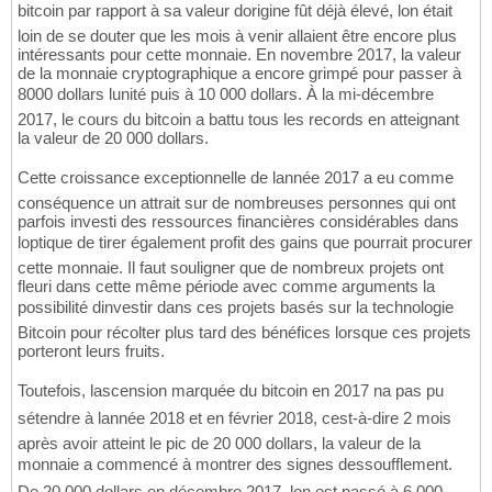
bitcoin par rapport à sa valeur dorigine fût déjà élevé, lon était
loin de se douter que les mois à venir allaient être encore plus
intéressants pour cette monnaie. En novembre 2017, la valeur
de la monnaie cryptographique a encore grimpé pour passer à
8000 dollars lunité puis à 10 000 dollars. À la mi-décembre
2017, le cours du bitcoin a battu tous les records en atteignant
la valeur de 20 000 dollars.
Cette croissance exceptionnelle de lannée 2017 a eu comme
conséquence un attrait sur de nombreuses personnes qui ont
parfois investi des ressources financières considérables dans
loptique de tirer également profit des gains que pourrait procurer
cette monnaie. Il faut souligner que de nombreux projets ont
fleuri dans cette même période avec comme arguments la
possibilité dinvestir dans ces projets basés sur la technologie
Bitcoin pour récolter plus tard des bénéfices lorsque ces projets
porteront leurs fruits.
Toutefois, lascension marquée du bitcoin en 2017 na pas pu
sétendre à lannée 2018 et en février 2018, cest-à-dire 2 mois
après avoir atteint le pic de 20 000 dollars, la valeur de la
monnaie a commencé à montrer des signes dessoufflement.
De 20 000 dollars en décembre 2017, lon est passé à 6 000