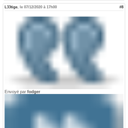
L33tige
,
le 07/12/2020 à 17h00
#8
Envoyé par
fodger