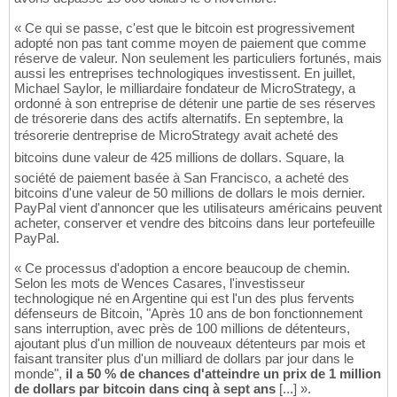
« Ce qui se passe, c'est que le bitcoin est progressivement
adopté non pas tant comme moyen de paiement que comme
réserve de valeur. Non seulement les particuliers fortunés, mais
aussi les entreprises technologiques investissent. En juillet,
Michael Saylor, le milliardaire fondateur de MicroStrategy, a
ordonné à son entreprise de détenir une partie de ses réserves
de trésorerie dans des actifs alternatifs. En septembre, la
trésorerie dentreprise de MicroStrategy avait acheté des
bitcoins dune valeur de 425 millions de dollars. Square, la
société de paiement basée à San Francisco, a acheté des
bitcoins d'une valeur de 50 millions de dollars le mois dernier.
PayPal vient d'annoncer que les utilisateurs américains peuvent
acheter, conserver et vendre des bitcoins dans leur portefeuille
PayPal.
« Ce processus d'adoption a encore beaucoup de chemin.
Selon les mots de Wences Casares, l'investisseur
technologique né en Argentine qui est l'un des plus fervents
défenseurs de Bitcoin, "Après 10 ans de bon fonctionnement
sans interruption, avec près de 100 millions de détenteurs,
ajoutant plus d'un million de nouveaux détenteurs par mois et
faisant transiter plus d'un milliard de dollars par jour dans le
monde",
il a 50 % de chances d'atteindre un prix de 1 million
de dollars par bitcoin dans cinq à sept ans
[...] ».