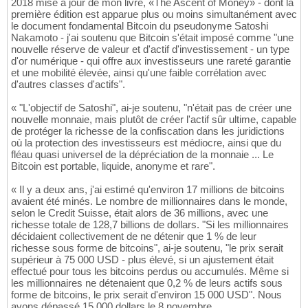
2018 mise à jour de mon livre, «The Ascent of Money» - dont la
première édition est apparue plus ou moins simultanément avec
le document fondamental Bitcoin du pseudonyme Satoshi
Nakamoto - j'ai soutenu que Bitcoin s'était imposé comme "une
nouvelle réserve de valeur et d'actif d'investissement - un type
d'or numérique - qui offre aux investisseurs une rareté garantie
et une mobilité élevée, ainsi qu'une faible corrélation avec
d'autres classes d'actifs".
« "L'objectif de Satoshi", ai-je soutenu, "n'était pas de créer une
nouvelle monnaie, mais plutôt de créer l'actif sûr ultime, capable
de protéger la richesse de la confiscation dans les juridictions
où la protection des investisseurs est médiocre, ainsi que du
fléau quasi universel de la dépréciation de la monnaie ... Le
Bitcoin est portable, liquide, anonyme et rare".
« Il y a deux ans, j'ai estimé qu'environ 17 millions de bitcoins
avaient été minés. Le nombre de millionnaires dans le monde,
selon le Credit Suisse, était alors de 36 millions, avec une
richesse totale de 128,7 billions de dollars. "Si les millionnaires
décidaient collectivement de ne détenir que 1 % de leur
richesse sous forme de bitcoins", ai-je soutenu, "le prix serait
supérieur à 75 000 USD - plus élevé, si un ajustement était
effectué pour tous les bitcoins perdus ou accumulés. Même si
les millionnaires ne détenaient que 0,2 % de leurs actifs sous
forme de bitcoins, le prix serait d'environ 15 000 USD". Nous
avons dépassé 15 000 dollars le 8 novembre.