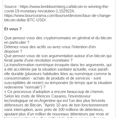
Source : https://www.bnnbloomberg.ca/bitcoin-is-winning-the-
covid-19-monetary-revolution-1.1529224,
https://www.boursorama.com/bourse/devises/taux-de-change-
bitcoin-dollar-BTC-USD/
Et vous ?
Que pensez-vous des cryptomonnaies en général et du bitcoin
en particulier ?
Détenez-vous des actifs ou avez-vous l'intention d'en
disposer ?
Que pensez-vous de son argumentation autour d'un bitcoin qui
ferait partie d'une révolution monétaire ?
La transformation numérique évoquée dans les arguments, qui
a été accélérée par la situation sanitaire actuelle, vous paraît-
elle durable (plusieurs habitudes liées au numérique comme la
consommation - achats de produits et de services - sont
susceptibles de rester) ou temporaire (le temps que la situation
redevienne "normale") ?
« Ce processus d'adoption a encore beaucoup de chemin.
Selon les mots de Wences Casares, l'investisseur
technologique né en Argentine qui est l'un des plus fervents
défenseurs de Bitcoin, "Après 10 ans de bon fonctionnement
sans interruption, avec près de 100 millions de détenteurs,
ajoutant plus d'un million de nouveaux détenteurs par mois et