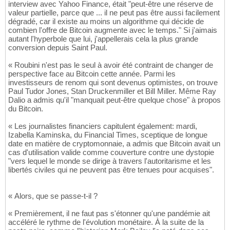
interview avec Yahoo Finance, était "peut-être une réserve de
valeur partielle, parce que ... il ne peut pas être aussi facilement
dégradé, car il existe au moins un algorithme qui décide de
combien l'offre de Bitcoin augmente avec le temps." Si j'aimais
autant l'hyperbole que lui, j'appellerais cela la plus grande
conversion depuis Saint Paul.
« Roubini n'est pas le seul à avoir été contraint de changer de
perspective face au Bitcoin cette année. Parmi les
investisseurs de renom qui sont devenus optimistes, on trouve
Paul Tudor Jones, Stan Druckenmiller et Bill Miller. Même Ray
Dalio a admis qu'il "manquait peut-être quelque chose" à propos
du Bitcoin.
« Les journalistes financiers capitulent également: mardi,
Izabella Kaminska, du Financial Times, sceptique de longue
date en matière de cryptomonnaie, a admis que Bitcoin avait un
cas d'utilisation valide comme couverture contre une dystopie
"vers lequel le monde se dirige à travers l'autoritarisme et les
libertés civiles qui ne peuvent pas être tenues pour acquises".
« Alors, que se passe-t-il ?
« Premièrement, il ne faut pas s'étonner qu'une pandémie ait
accéléré le rythme de l'évolution monétaire. À la suite de la