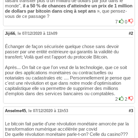
faisant transiter plus d'un milliard de dollars par jour dans le
monde",
il a 50 % de chances d'atteindre un prix de 1 million
de dollars par bitcoin dans cinq à sept ans
», que pensez-
vous de ce passage ?
7
0
Jiji66
,
le 07/12/2020 à 11h09
#2
Échanger de façon sécurisée quelque chose sans devoir
passer par une entité extérieure qui garantis la validité du
transfert; Voilà quel est l'apport du protocole Bitcoin.
Après... On fait ce que l'on veut de la technologie, que ce soit
pour des applications monétaires ou contractuelles ou
notariales ou cadastrales etc .... Personnellement je pense que
c'est une révolution et que dans notre mode d'optimisation
capitalistique elle va permettre de supprimer des millions
d'emplois dans des services bancaires ou comptables.
2
2
Anselme45
,
le 07/12/2020 à 11h53
#3
Le bitcoin fait partie d'une révolution monétaire amorcée par la
transformation numérique accélérée par covid
De quelle révolution monétaire parle-t-on? Celle du casino???