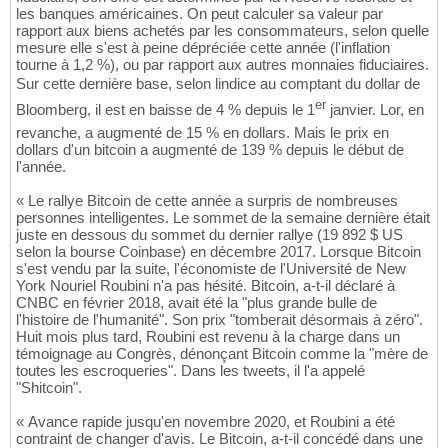
les banques américaines. On peut calculer sa valeur par
rapport aux biens achetés par les consommateurs, selon quelle
mesure elle s'est à peine dépréciée cette année (l'inflation
tourne à 1,2 %), ou par rapport aux autres monnaies fiduciaires.
Sur cette dernière base, selon lindice au comptant du dollar de
er
Bloomberg, il est en baisse de 4 % depuis le 1
janvier. Lor, en
revanche, a augmenté de 15 % en dollars. Mais le prix en
dollars d'un bitcoin a augmenté de 139 % depuis le début de
l'année.
« Le rallye Bitcoin de cette année a surpris de nombreuses
personnes intelligentes. Le sommet de la semaine dernière était
juste en dessous du sommet du dernier rallye (19 892 $ US
selon la bourse Coinbase) en décembre 2017. Lorsque Bitcoin
s'est vendu par la suite, l'économiste de l'Université de New
York Nouriel Roubini n'a pas hésité. Bitcoin, a-t-il déclaré à
CNBC en février 2018, avait été la "plus grande bulle de
l'histoire de l'humanité". Son prix "tomberait désormais à zéro".
Huit mois plus tard, Roubini est revenu à la charge dans un
témoignage au Congrès, dénonçant Bitcoin comme la "mère de
toutes les escroqueries". Dans les tweets, il l'a appelé
"Shitcoin".
« Avance rapide jusqu'en novembre 2020, et Roubini a été
contraint de changer d'avis. Le Bitcoin, a-t-il concédé dans une