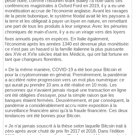
peste noire, comme l'historien Mark Bailey l'a noté dans ses
conférences magistrales à Oxford Ford en 2019, il y a eu une
monétisation accrue de l'économie anglaise. Avant les ravages
de la peste bubonique, le système féodal avait lié les paysans à
la terre et les obligeait à payer un loyer en nature, en remettant
une part de tous les produits à leur seigneur. Avec les pénuries
chroniques de main-d'uvre, il y a eu un virage vers des loyers
fixes annuels payés en espèces. En Italie également,
l'économie après les années 1340 est devenue plus monétisée:
ce n'est pas un hasard si la famille italienne la plus puissante
des XVe et XVIe siècles était les Médicis, qui ont fait fortune en
tant que changeurs florentins.
« De la même manière, COVID-19 a été bon pour Bitcoin et
pour la cryptomonnaie en général. Premièrement, la pandémie
a accéléré notre progression vers un mot plus numérique: ce
qui aurait pu prendre 10 ans a été réalisé en 10 mois. Les
personnes qui n'avaient jamais risqué une transaction en ligne
ont été obligées d'essayer, pour la simple raison que les
banques étaient fermées. Deuxièmement, et par conséquent, la
pandémie a considérablement accru notre exposition à la
surveillance financière ainsi qu'à la fraude financière. Ces deux
tendances ont été bonnes pour Bitcoin.
« Je n'ai jamais souscrit à la thèse selon laquelle Bitcoin irait à
zéro après avoir chuté de prix fin 2017 et 2018. Dans l'édition