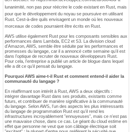
lunanimité, non pas pour réécrire le code existant en Rust, mais
pour que le développement du noyau se poursuive en utilisant
Rust. Cest-à-dire quils envisagent un monde où les nouveaux
morceaux de codes pourraient être écrits en Rust.
AWS utilise également Rust pour les composants sensibles aux
performances dans Lambda, EC2 et S3. La division cloud
d'Amazon, AWS, semble être séduite par les performances et
promesses du langage, car il a annoncé cette semaine qu'il est
dans l'optique de recruter de nouveaux développeurs Rust.
Pour cela, l'entreprise a publié un article de blogue dans lequel
elle a dit ce qu'il pensait du langage.
Pourquoi AWS aime-t-il Rust et comment entend-il aider la
communauté du langage ?
En réaffirmant son intérêt à Rust, AWS a deux objectifs :
intégrer davantage Rust dans ses produits, existants comme
futurs, et contribuer de manière significative à la communauté
du langage. Selon AWS, l'un des aspects les plus intéressants
du langage de programmation Rust est qu'il rend les
infrastructures incroyablement "ennuyeuses", mais ce n'est pas
une mauvaise chose, dans ce cas. Le géant du cloud estime en
effet que personne ne veut que son câblage électrique soit
"excitant" ; la plupart d'entre nous préfèrent la sécurité que