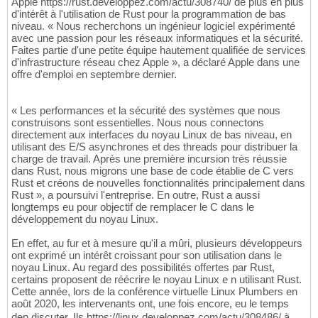
Apple https://rust.developpez.com/actu/308740/ de plus en plus
d'intérêt à l'utilisation de Rust pour la programmation de bas
niveau. « Nous recherchons un ingénieur logiciel expérimenté
avec une passion pour les réseaux informatiques et la sécurité.
Faites partie d'une petite équipe hautement qualifiée de services
d'infrastructure réseau chez Apple », a déclaré Apple dans une
offre d'emploi en septembre dernier.
« Les performances et la sécurité des systèmes que nous
construisons sont essentielles. Nous nous connectons
directement aux interfaces du noyau Linux de bas niveau, en
utilisant des E/S asynchrones et des threads pour distribuer la
charge de travail. Après une première incursion très réussie
dans Rust, nous migrons une base de code établie de C vers
Rust et créons de nouvelles fonctionnalités principalement dans
Rust », a poursuivi l'entreprise. En outre, Rust a aussi
longtemps eu pour objectif de remplacer le C dans le
développement du noyau Linux.
En effet, au fur et à mesure qu'il a mûri, plusieurs développeurs
ont exprimé un intérêt croissant pour son utilisation dans le
noyau Linux. Au regard des possibilités offertes par Rust,
certains proposent de réécrire le noyau Linux e n utilisant Rust.
Cette année, lors de la conférence virtuelle Linux Plumbers en
août 2020, les intervenants ont, une fois encore, eu le temps
den discuter. Ils https://linux.developpez.com/actu/308486/ à