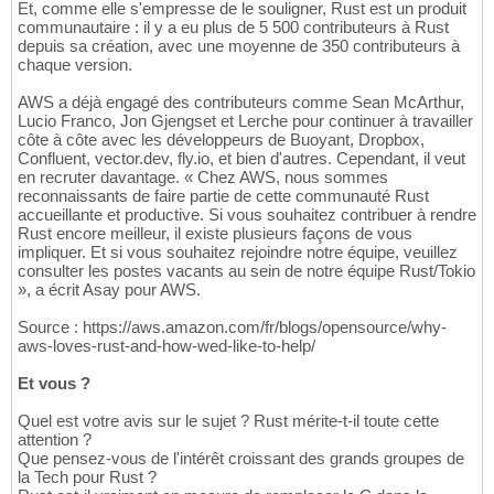
Et, comme elle s'empresse de le souligner, Rust est un produit
communautaire : il y a eu plus de 5 500 contributeurs à Rust
depuis sa création, avec une moyenne de 350 contributeurs à
chaque version.
AWS a déjà engagé des contributeurs comme Sean McArthur,
Lucio Franco, Jon Gjengset et Lerche pour continuer à travailler
côte à côte avec les développeurs de Buoyant, Dropbox,
Confluent, vector.dev, fly.io, et bien d'autres. Cependant, il veut
en recruter davantage. « Chez AWS, nous sommes
reconnaissants de faire partie de cette communauté Rust
accueillante et productive. Si vous souhaitez contribuer à rendre
Rust encore meilleur, il existe plusieurs façons de vous
impliquer. Et si vous souhaitez rejoindre notre équipe, veuillez
consulter les postes vacants au sein de notre équipe Rust/Tokio
», a écrit Asay pour AWS.
Source : https://aws.amazon.com/fr/blogs/opensource/why-
aws-loves-rust-and-how-wed-like-to-help/
Et vous ?
Quel est votre avis sur le sujet ? Rust mérite-t-il toute cette
attention ?
Que pensez-vous de l'intérêt croissant des grands groupes de
la Tech pour Rust ?