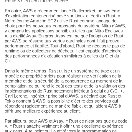
Route 53, et bien d'autres encore.
En outre, AWS a récemment lancé Bottlerocket, un système
d'exploitation conteneurisé basé sur Linux et écrit en Rust. «
Notre équipe Amazon EC2 utilise Rust comme langage de
choix pour les nouveaux composants du système Nitro d'AWS,
y compris les applications sensibles telles que Nitro Enclaves
», a clarifié Asay. En gros, Asay estime que l'adoption de Rust
par AWS se résume aux vertus cardinales dont il fait preuve :
performance et fiabilité. Tout d'abord, Rust ne nécessite pas de
runtime ou de collecteur de déchets, il est capable d'atteindre
des performances d'exécution similaires à celles du C et du
C++.
Dans le même temps, Rust utilise un système de type et un
modèle de propriété stricts pour réaliser une vérification de la
mémoire et de la sécurité de la concurrence au moment de la
compilation, ce qui rend le coût des tests et de la validation des
implémentations de Rust nettement inférieur à celui du C/C++.
Carl Lerche, ingénieur principal d'AWS, a déclaré que Rust et
Tokio donnent à AWS la possibilité d'écrire des services qui
répondent rapidement, de manière fiable, et qui aident AWS à
offrir une meilleure expérience au client.
Par ailleurs, pour AWS et Asay, « Rust ce n'est pas que du code
». « Rust s'attache vraiment à offrir une excellente expérience
aux gens. À tel point qu'il a attiré vers la programmation de