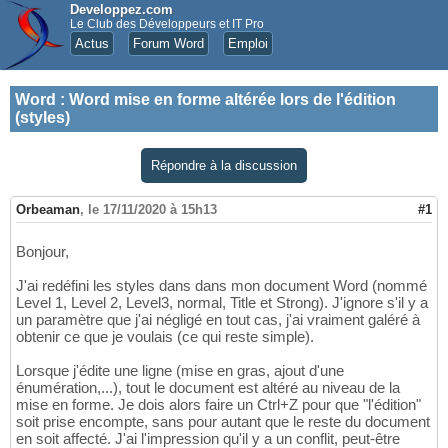
Developpez.com
Le Club des Développeurs et IT Pro
Actus
Forum Word
Emploi
Word
:
Word mise en forme altérée lors de l'édition
(styles)
Répondre à la discussion
Orbeaman
,
le 17/11/2020 à 15h13
#1
Bonjour,
J'ai redéfini les styles dans dans mon document Word (nommé
Level 1, Level 2, Level3, normal, Title et Strong). J'ignore s'il y a
un paramètre que j'ai négligé en tout cas, j'ai vraiment galéré à
obtenir ce que je voulais (ce qui reste simple).
Lorsque j'édite une ligne (mise en gras, ajout d'une
énumération,...), tout le document est altéré au niveau de la
mise en forme. Je dois alors faire un Ctrl+Z pour que "l'édition"
soit prise encompte, sans pour autant que le reste du document
en soit affecté. J'ai l'impression qu'il y a un conflit, peut-être