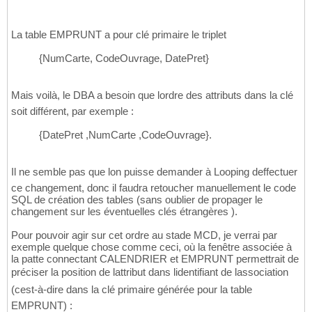
La table EMPRUNT a pour clé primaire le triplet
{NumCarte, CodeOuvrage, DatePret}
Mais voilà, le DBA a besoin que lordre des attributs dans la clé
soit différent, par exemple :
{DatePret ,NumCarte ,CodeOuvrage}.
Il ne semble pas que lon puisse demander à Looping deffectuer
ce changement, donc il faudra retoucher manuellement le code
SQL de création des tables (sans oublier de propager le
changement sur les éventuelles clés étrangères ).
Pour pouvoir agir sur cet ordre au stade MCD, je verrai par
exemple quelque chose comme ceci, où la fenêtre associée à
la patte connectant CALENDRIER et EMPRUNT permettrait de
préciser la position de lattribut dans lidentifiant de lassociation
(cest-à-dire dans la clé primaire générée pour la table
EMPRUNT) :