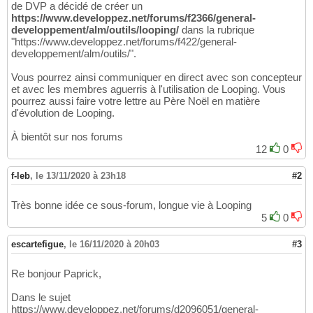
de DVP a décidé de créer un
https://www.developpez.net/forums/f2366/general-
developpement/alm/outils/looping/
dans la rubrique
"https://www.developpez.net/forums/f422/general-
developpement/alm/outils/".
Vous pourrez ainsi communiquer en direct avec son concepteur
et avec les membres aguerris à l'utilisation de Looping. Vous
pourrez aussi faire votre lettre au Père Noël en matière
d'évolution de Looping.
À bientôt sur nos forums
12
0
f-leb
,
le 13/11/2020 à 23h18
#2
Très bonne idée ce sous-forum, longue vie à Looping
5
0
escartefigue
,
le 16/11/2020 à 20h03
#3
Re bonjour Paprick,
Dans le sujet
https://www.developpez.net/forums/d2096051/general-