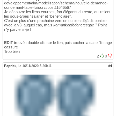
developpement/alm/modelisation/schema/nouvelle-demande-
concernant-table-liaison/#post11646567
Je découvre les liens courbes, fort élégants du reste, qui relient
les sous-types "salarié" et "bénéficiaire".
C'est un plus d'une prochaine version ou bien déjà disponible
avec la v3, auquel cas, mais
komankonfédonctesque
? Point
n'y parviens-je !
EDIT
trouvé : double clic sur le lien, puis cocher la case "lissage
cassure"
Trop bien
2
0
Paprick
,
le 16/11/2020 à 20h11
#4