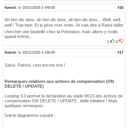
fsmrel
,
le 18/11/2020 à 04h58
#16
Ah ben dis donc, ah ben dis donc, ah ben dis donc... Well, well,
well ! Trop bien Et je pèse mes mots. Je vais dire à Raoul daller
chercher une bouteille chez la Polonaise, mais allons-y mollo
quand même...
1
0
fsmrel
,
le 18/11/2020 à 18h49
#17
Salve, Patrick, cest encore moi !
Remarques relatives aux actions de compensation (ON
DELETE / UPDATE)
Looping 3.0 permet la déclaration au stade MCD des actions de
compensation ON DELETE / UPDATE : belle initiative ! Mais
quelques remarques.
Soit le diagramme suivant :