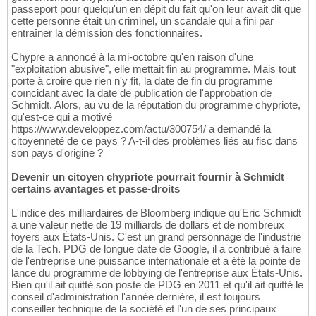
passeport pour quelqu'un en dépit du fait qu'on leur avait dit que
cette personne était un criminel, un scandale qui a fini par
entraîner la démission des fonctionnaires.
Chypre a annoncé à la mi-octobre qu'en raison d'une
"exploitation abusive", elle mettait fin au programme. Mais tout
porte à croire que rien n'y fit, la date de fin du programme
coïncidant avec la date de publication de l'approbation de
Schmidt. Alors, au vu de la réputation du programme chypriote,
qu'est-ce qui a motivé
https://www.developpez.com/actu/300754/ a demandé la
citoyenneté de ce pays ? A-t-il des problèmes liés au fisc dans
son pays d'origine ?
Devenir un citoyen chypriote pourrait fournir à Schmidt
certains avantages et passe-droits
L'indice des milliardaires de Bloomberg indique qu'Eric Schmidt
a une valeur nette de 19 milliards de dollars et de nombreux
foyers aux États-Unis. C'est un grand personnage de l'industrie
de la Tech. PDG de longue date de Google, il a contribué à faire
de l'entreprise une puissance internationale et a été la pointe de
lance du programme de lobbying de l'entreprise aux États-Unis.
Bien qu'il ait quitté son poste de PDG en 2011 et qu'il ait quitté le
conseil d'administration l'année dernière, il est toujours
conseiller technique de la société et l'un de ses principaux