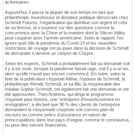
actionnaires.
Aujourd'hui, il passe la plupart de son temps en tant que
philanthrope, investisseur et donateur politique démocrate chez
Schmidt Futures, l'organisation qui distribue son argent et celui
de sa femme, et s'exprime sur des questions comme la
concurrence avec la Chine et la manière dont la Silicon Valley
peut coopérer avec l'armée américaine. Selon le rapport, l'on
ignore quel rôle la pandémie du Covid-19 et les nouvelles
restrictions de voyage ont pu jouer dans la décision de Schmidt
de demander à devenir un citoyen de Chypre.
Selon les experts, Schmidt a probablement fait sa demande soit
il y a six mois, lorsque la pandémie faisait rage, soit il y a un an,
alors qu'elle n'avait pas encore commencé. En outre, selon la
liste de la publication chypriote Alithia, l'épouse de Schmidt, la
philanthrope Wendy Schmidt, et sa fille, la responsable des
médias Sophie Schmidt, ont également fait une demande et ont
été approuvées. Theo Andreou, qui dirige le programme
chypriote pour Astons, une "entreprise d'investissement en
immigration", a déclaré que 90 % des clients de l'entreprise
demandent la citoyenneté chypriote soit comme plan de
secours ou comme police d'assurance en raison de
préoccupations dans leur pays d'origine, comme le coronavirus,
ou pour des raisons financières.