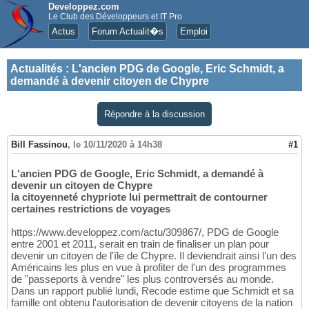
Developpez.com
Le Club des Développeurs et IT Pro
Actus
Forum Actualit�s
Emploi
Actualités
:
L'ancien PDG de Google, Eric Schmidt, a
demandé à devenir citoyen de Chypre
Répondre à la discussion
Bill Fassinou
,
le 10/11/2020 à 14h38
#1
L'ancien PDG de Google, Eric Schmidt, a demandé à
devenir un citoyen de Chypre
la citoyenneté chypriote lui permettrait de contourner
certaines restrictions de voyages
https://www.developpez.com/actu/309867/, PDG de Google
entre 2001 et 2011, serait en train de finaliser un plan pour
devenir un citoyen de l'île de Chypre. Il deviendrait ainsi l'un des
Américains les plus en vue à profiter de l'un des programmes
de "passeports à vendre" les plus controversés au monde.
Dans un rapport publié lundi, Recode estime que Schmidt et sa
famille ont obtenu l'autorisation de devenir citoyens de la nation