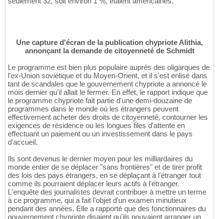
seulement 32, soit environ 1 %, étaient américaines.
Une capture d'écran de la publication chypriote Alithia,
annonçant la demande de citoyenneté de Schmidt
Le programme est bien plus populaire auprès des oligarques de
l'ex-Union soviétique et du Moyen-Orient, et il s'est enlisé dans
tant de scandales que le gouvernement chypriote a annoncé le
mois dernier qu'il allait le fermer. En effet, le rapport indique que
le programme chypriote fait partie d'une demi-douzaine de
programmes dans le monde où les étrangers peuvent
effectivement acheter des droits de citoyenneté, contourner les
exigences de résidence ou les longues files d'attente en
effectuant un paiement ou un investissement dans le pays
d'accueil.
Ils sont devenus le dernier moyen pour les milliardaires du
monde entier de se déplacer "sans frontières" et de tirer profit
des lois des pays étrangers, en se déplaçant à l'étranger tout
comme ils pourraient déplacer leurs actifs à l'étranger.
L'enquête des journalistes devrait contribuer à mettre un terme
à ce programme, qui a fait l'objet d'un examen minutieux
pendant des années. Elle a rapporté que des fonctionnaires du
gouvernement chypriote disaient qu'ils pouvaient arranger un