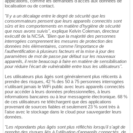
applications, comme les demandes d'accès aux données de
localisation ou de contact.
"Il y a un décalage entre le degré de sécurité que les
consommateurs pensent que leurs appareils connectés sont
sûrs et les comportements en matière d'hygiène de sécurité
que nous avons suivis"
, explique Kelvin Coleman, directeur
exécutif de la NCSA.
"Bien que la majorité des personnes
interrogées comprennent les mesures de protection des
données très élémentaires, comme l'importance de
l'authentification à plusieurs facteurs et la mise à jour des
paramètres de mot de passe par défaut sur les nouveaux
appareils, il reste beaucoup à faire en matière de sensibilisation
pour réduire l'écart de vulnérabilité entre tous les utilisateurs".
Les utilisateurs plus âgés sont généralement plus réticents à
prendre des risques, 42 % des 50 à 75 personnes interrogées
n'utilisant jamais le WiFi public avec leurs appareils connectés
pour accéder à leurs données professionnelles, à leurs
informations bancaires ou à leur messagerie électronique. 68 %
de ces utilisateurs ne téléchargent que des applications
provenant de sources fiables et seulement 23 % sont très à
l'aise avec le stockage dans le cloud pour sauvegarder leurs
données.
"Les répondants plus âgés sont plus réfléchis lorsqu'il s'agit de
prendre des risques liés à l'utilisation d'appareils connectés, de