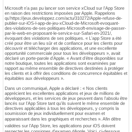
Microsoft n'a pas pu lancer son service xCloud sur l'App Store
en raison des restrictions imposées par Apple. Rappelons
qu'https://jeux.developpez.com/actu/310272/Apple-refuse-de-
publier-sur-iOS-l-app-de-jeu-xCloud-de-Microsoft-evoquant-
des-violations-de-ses-politiques-Microsoft-envisage-de-passer-
par-le-web-en-proposant-le-service-sur-Safari-en-2021/,
évoquant des violations de ses politiques. « L'app Store a été
créé pour être un lieu sûr et de confiance pour les clients pour
découvrir et télécharger des applications, et une excellente
opportunité commerciale pour tous les développeurs », avait
déclaré un porte-parole d'Apple. « Avant d'être disponibles sur
notre boutique, toutes les applications sont examinées par
rapport au même ensemble de directives destinées à protéger
les clients et à offrir des conditions de concurrence équitables et
équitables aux développeurs ».
Dans un communiqué, Apple a déclaré : « Nos clients
apprécient les excellentes applications et jeux de millions de
développeurs, et les services de jeux peuvent dans l'absolu être
lancés sur l'App Store tant qu'ils suivent le même ensemble de
directives applicables à tous les développeurs, y compris la
soumission de jeux individuellement pour examen et
apparaissant dans les graphiques et recherches ». Afin dêtre
validées sur l'App Store, les applications pour iOS doivent
respecter les consignes d'examen dApple. Voici, ci-dessous,