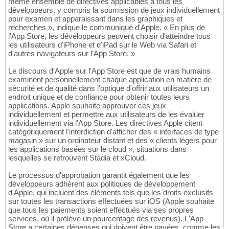
même ensemble de directives applicables à tous les
développeurs, y compris la soumission de jeux individuellement
pour examen et apparaissant dans les graphiques et
recherches », indique le communiqué d'Apple. « En plus de
l'App Store, les développeurs peuvent choisir d'atteindre tous
les utilisateurs d'iPhone et d'iPad sur le Web via Safari et
d'autres navigateurs sur l'App Store. »
Le discours d'Apple sur l'App Store est que de vrais humains
examinent personnellement chaque application en matière de
sécurité et de qualité dans l'optique d'offrir aux utilisateurs un
endroit unique et de confiance pour obtenir toutes leurs
applications. Apple souhaite approuver ces jeux
individuellement et permettre aux utilisateurs de les évaluer
individuellement via l'App Store. Les directives Apple citent
catégoriquement l'interdiction d'afficher des « interfaces de type
magasin » sur un ordinateur distant et des « clients légers pour
les applications basées sur le cloud », situations dans
lesquelles se retrouvent Stadia et xCloud.
Le processus d'approbation garantit également que les
développeurs adhèrent aux politiques de développement
d'Apple, qui incluent des éléments tels que les droits exclusifs
sur toutes les transactions effectuées sur iOS (Apple souhaite
que tous les paiements soient effectués via ses propres
services, où il prélève un pourcentage des revenus). L'App
Store a certaines dépenses qui doivent être payées, comme les