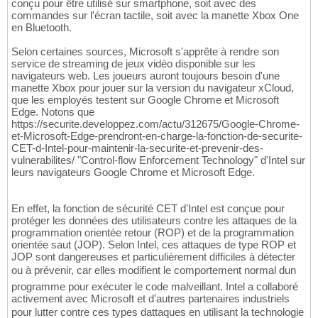
conçu pour être utilisé sur smartphone, soit avec des
commandes sur l'écran tactile, soit avec la manette Xbox One
en Bluetooth.
Selon certaines sources, Microsoft s'apprête à rendre son
service de streaming de jeux vidéo disponible sur les
navigateurs web. Les joueurs auront toujours besoin d'une
manette Xbox pour jouer sur la version du navigateur xCloud,
que les employés testent sur Google Chrome et Microsoft
Edge. Notons que
https://securite.developpez.com/actu/312675/Google-Chrome-
et-Microsoft-Edge-prendront-en-charge-la-fonction-de-securite-
CET-d-Intel-pour-maintenir-la-securite-et-prevenir-des-
vulnerabilites/ "Control-flow Enforcement Technology" d'Intel sur
leurs navigateurs Google Chrome et Microsoft Edge.
En effet, la fonction de sécurité CET d'Intel est conçue pour
protéger les données des utilisateurs contre les attaques de la
programmation orientée retour (ROP) et de la programmation
orientée saut (JOP). Selon Intel, ces attaques de type ROP et
JOP sont dangereuses et particulièrement difficiles à détecter
ou à prévenir, car elles modifient le comportement normal dun
programme pour exécuter le code malveillant. Intel a collaboré
activement avec Microsoft et d'autres partenaires industriels
pour lutter contre ces types dattaques en utilisant la technologie