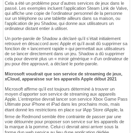
Cela a été un problème pour d'autres services de jeux dans le
passé. Les exemples incluent l'application Steam Link de Valve,
qui affiche une copie de l'ordinateur personnel de la personne
sur un téléphone ou une tablette ailleurs dans sa maison, ou
l'application de jeu Shadow, qui donne aux utilisateurs un
ordinateur distant entier à utiliser.
Un porte-parole de Shadow a déclaré qu'il s'était initialement
retrouvé en désaccord avec Apple et qu'il avait dû supprimer sa
fonction de « lancement rapide » qui permettait aux utilisateurs
de se lancer directement dans un jeu. Shadow a dû supprimer
cela pour devenir plus un « miroir générique » d'un ordinateur de
jeu pour être approuvé, a déclaré le porte-parole.
Microsoft voudrait que son service de streaming de jeux,
xCloud, apparaisse sur les appareils Apple début 2021
Microsoft affirme qu'il est toujours déterminé à trouver un
moyen d'apporter son service de streaming aux appareils
Apple. L'entreprise devrait lancer son service Xbox Game Pass
Ultimate pour iPhone et iPad dans les prochains mois, mais
étant donné les restrictions en place sur lApp Store dApple, la
firme de Redmond semble être contrainte de passer par une
voie détournée pour proposer son service sur les appareils de
la marque à la pomme. Celui-ci devrait ainsi arriver sous la
forme dun web service au lieu dune application dédiée.