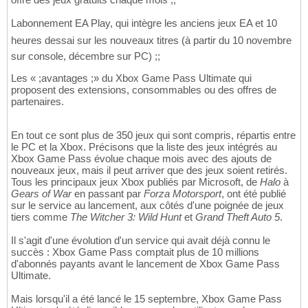
Labonnement EA Play, qui intègre les anciens jeux EA et 10
heures dessai sur les nouveaux titres (à partir du 10 novembre
sur console, décembre sur PC) ;;
Les « ;avantages ;» du Xbox Game Pass Ultimate qui
proposent des extensions, consommables ou des offres de
partenaires.
En tout ce sont plus de 350 jeux qui sont compris, répartis entre
le PC et la Xbox. Précisons que la liste des jeux intégrés au
Xbox Game Pass évolue chaque mois avec des ajouts de
nouveaux jeux, mais il peut arriver que des jeux soient retirés.
Tous les principaux jeux Xbox publiés par Microsoft, de
Halo
à
Gears of War
en passant par
Forza Motorsport
, ont été publié
sur le service au lancement, aux côtés d'une poignée de jeux
tiers comme
The Witcher 3: Wild Hunt
et
Grand Theft Auto 5
.
Il s'agit d'une évolution d'un service qui avait déjà connu le
succès : Xbox Game Pass comptait plus de 10 millions
d'abonnés payants avant le lancement de Xbox Game Pass
Ultimate.
Mais lorsqu'il a été lancé le 15 septembre, Xbox Game Pass