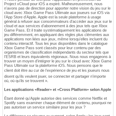
Project xCloud pour iOS a expiré. Malheureusement, nous
n'avons pas de direction pour apporter notre vision du jeu sur le
cloud avec Xbox Game Pass Ultimate aux joueurs sur iOS via
l'App Store d'Apple. Apple est la seule plateforme à usage
général à refuser aux consommateurs d'accéder aux jeux sur le
cloud et aux services d'abonnement à des jeux tels que Xbox
Game Pass. Et il traite systématiquement les applications de
jeu différemment, en appliquant des règles plus clémentes aux
applications non liées aux jeux, même lorsqu'elles incluent du
contenu interactif. Tous les jeux disponibles dans le catalogue
Xbox Game Pass sont classés pour leur contenu par des
organismes de classification indépendants du secteur tels que
l'ESRB et leurs équivalents régionaux. Nous nous engageons à
trouver un moyen d'intégrer le jeu sur le cloud avec Xbox Game
Pass Ultimate sur la plateforme iOS. Nous pensons que le
client doit être au cur de l'expérience de jeu et les joueurs nous
disent qu'ils veulent jouer, se connecter et partager n'importe
où, où qu'ils se trouvent ».
Les applications «Reader» et «Cross Platform» selon Apple
Étant donné qu'Apple autorise des services comme Netflix et
Spotify sans examiner chaque élément de contenu, pourquoi ne
pas autoriser un service similaire pour les jeux ?
La différence se résume au support, selon Apple : les jeux sont