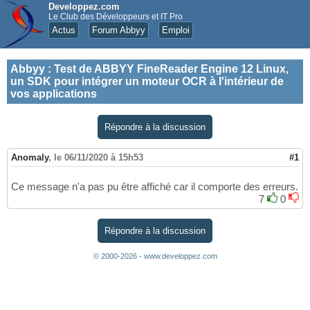
Developpez.com
Le Club des Développeurs et IT Pro
Actus
Forum Abbyy
Emploi
Abbyy
:
Test de ABBYY FineReader Engine 12 Linux,
un SDK pour intégrer un moteur OCR à l'intérieur de
vos applications
Répondre à la discussion
Anomaly
,
le 06/11/2020 à 15h53
#1
Ce message n'a pas pu être affiché car il comporte des erreurs.
7
0
Répondre à la discussion
© 2000-2026 - www.developpez.com