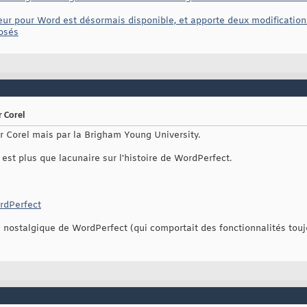
eur pour Word est désormais disponible, et apporte deux modificati
osés
 Corel
r Corel mais par la Brigham Young University.
st plus que lacunaire sur l'histoire de WordPerfect.
ordPerfect
rs nostalgique de WordPerfect (qui comportait des fonctionnalités tou