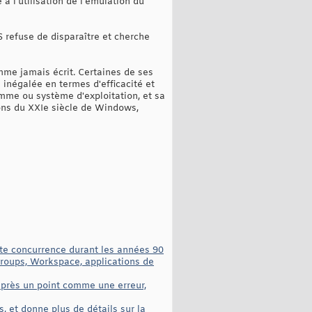
à l'utilisation de l’émulation du
 refuse de disparaître et cherche
mme jamais écrit. Certaines de ses
 inégalée en termes d'efficacité et
amme ou système d'exploitation, et sa
ions du XXIe siècle de Windows,
ute concurrence durant les années 90
roups, Workspace, applications de
après un point comme une erreur,
 et donne plus de détails sur la