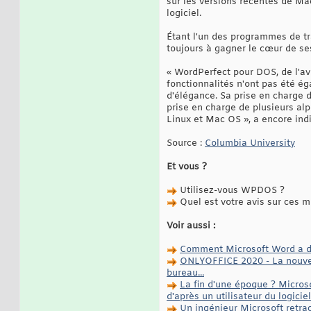
sur les versions récentes de Mac
logiciel.
Étant l'un des programmes de tr
toujours à gagner le cœur de ses
« WordPerfect pour DOS, de l'avi
fonctionnalités n'ont pas été ég
d'élégance. Sa prise en charge 
prise en charge de plusieurs al
Linux et Mac OS », a encore in
Source :
Columbia University
Et vous ?
Utilisez-vous WPDOS ?
Quel est votre avis sur ces mi
Voir aussi :
Comment Microsoft Word a dom
ONLYOFFICE 2020 - La nouvell
bureau...
La fin d'une époque ? Micros
d'après un utilisateur du logicie
Un ingénieur Microsoft retra