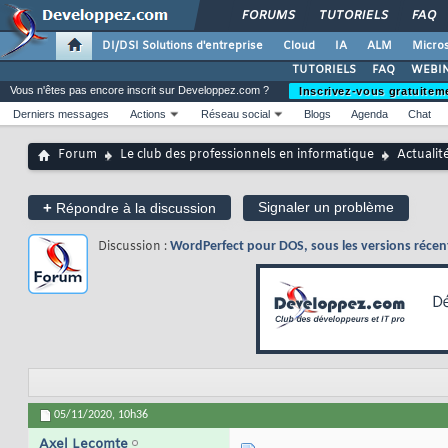
FORUMS
TUTORIELS
FAQ
DI/DSI Solutions d'entreprise
Cloud
IA
ALM
Micros
TUTORIELS
FAQ
WEBIN
Vous n'êtes pas encore inscrit sur Developpez.com ?
Inscrivez-vous gratuitem
Derniers messages
Actions
Réseau social
Blogs
Agenda
Chat
Forum
Le club des professionnels en informatique
Actualit
+
Signaler un problème
Répondre à la discussion
Discussion :
WordPerfect pour DOS, sous les versions récent
05/11/2020,
10h36
Axel Lecomte