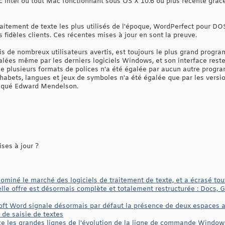
 Intel ou tout Mac fonctionnant sous OS X 10.6 ou plus récente grâce 
aitement de texte les plus utilisés de l'époque, WordPerfect pour DOS
 fidèles clients. Ces récentes mises à jour en sont la preuve.
s de nombreux utilisateurs avertis, est toujours le plus grand progra
alées même par les derniers logiciels Windows, et son interface reste
de plusieurs formats de polices n'a été égalée par aucun autre progr
phabets, langues et jeux de symboles n'a été égalée que par les vers
diqué Edward Mendelson.
ses à jour ?
iné le marché des logiciels de traitement de texte, et a écrasé to
e offre est désormais complète et totalement restructurée : Docs, G
oft Word signale désormais par défaut la présence de deux espaces 
l de saisie de textes
ce les grandes lignes de l'évolution de la ligne de commande Windows,