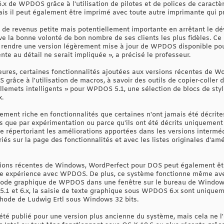
 6.x de WPDOS grâce à l'utilisation de pilotes et de polices de caract
 mais il peut également être imprimé avec toute autre imprimante qui 
 de revenus petite mais potentiellement importante en arrêtant le 
e la bonne volonté de bon nombre de ses clients les plus fidèles. Ce 
r à rendre une version légèrement mise à jour de WPDOS disponible po
nte au détail ne serait impliquée », a précisé le professeur.
eures, certaines fonctionnalités ajoutées aux versions récentes de 
râce à l'utilisation de macros, à savoir des outils de copier-coller
illemets intelligents » pour WPDOS 5.1, une sélection de blocs de s
.
ement riche en fonctionnalités que certaines n'ont jamais été décrit
nus que par expérimentation ou parce qu'ils ont été décrits uniquement 
 répertoriant les améliorations apportées dans les versions intermé
iés sur la page des fonctionnalités et avec les listes originales d'amél
sions récentes de Windows, WordPerfect pour DOS peut également êtr
utre expérience avec WPDOS. De plus, ce système fonctionne même ave
e mode graphique de WPDOS dans une fenêtre sur le bureau de Windows.
.1 et 6.x, la saisie de texte graphique sous WPDOS 6.x sont uniquem
hode de Ludwig Ertl sous Windows 32 bits.
té publié pour une version plus ancienne du système, mais cela ne 