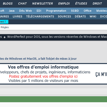
BLOGS
CHAT
NEWSLETTER
EMPLOI
ÉTUDES
DROIT
oft
Java
Dév. Web
EDI
Programmation
SGBD
Office
Mobiles
AIRES
LIVRES
TÉLÉCHARGEMENTS
SOURCES
DÉBATS
WIKI
DIC
ent !
Règles
és
WordPerfect pour DOS, sous les versions récentes de Windows et MacOS,
es de Windows et MacOS, a fait l'objet de mises à jour