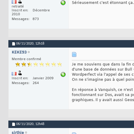
Sérieusement c'est étonnant ça.
retraité
Inscrit en
Décembre
2010
Messages
873
06/11/2020,
12h18
KEKE93
Membre confirmé
Je me souviens que dans la fin d
d'une base de données sur Bull 
Wordperfect via l'appel de ses 
Inscrit en
Janvier 2009
On ne s'imagine pas à quel poin
Messages
264
En réponse à Vanquish, ce n'est
fonctionnant sur Dos, avait sa 
graphiques. Il y avait aussi Ge
06/11/2020,
12h48
sirthie