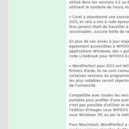
utilisé dans les versions 5.1 ou
utilisent le symbole de l'euro,
« Corel a abandonné une source
DOS, et cela a mis à rude épreuv
fera jamais) était de travaille
raisonnable ; aucune boîte de ve
En plus de ces mises à jour maj
également accessibles à WPDOS g
applications Windows, des « gu
code LineBreak pour WPDOS 6.x
« WordPerfect pour DOS est tell
fichiers d'aide. Ils ne sont con
certaines versions du programme
les plus notables seront répertor
de l’université.
Compatible avec toutes les ver
portable pour profiter d'une a
n'est pas possible d'utiliser l
l'édition d'images sous WPDOS 5
sous Windows XP, ou par la mét
Pour Macintosh, WordPerfect a é