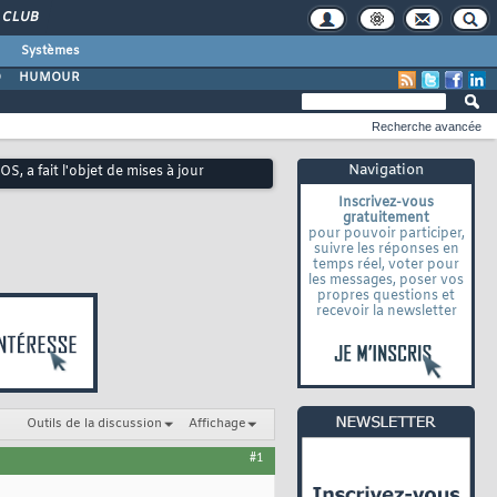
CLUB
Systèmes
O
HUMOUR
Recherche avancée
Navigation
 a fait l'objet de mises à jour
Inscrivez-vous
gratuitement
pour pouvoir participer,
suivre les réponses en
temps réel, voter pour
les messages, poser vos
propres questions et
recevoir la newsletter
Outils de la discussion
Affichage
#1