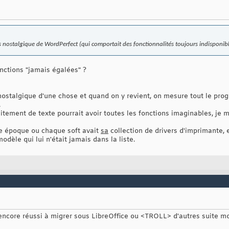
rs nostalgique de WordPerfect (qui comportait des fonctionnalités toujours indisponibl
ctions "jamais égalées" ?
ostalgique d'une chose et quand on y revient, on mesure tout le progrè
.
tement de texte pourrait avoir toutes les fonctions imaginables, je 
te époque ou chaque soft avait
sa
collection de drivers d'imprimante, e
dèle qui lui n'était jamais dans la liste.
 encore réussi à migrer sous LibreOffice ou <TROLL> d'autres suit