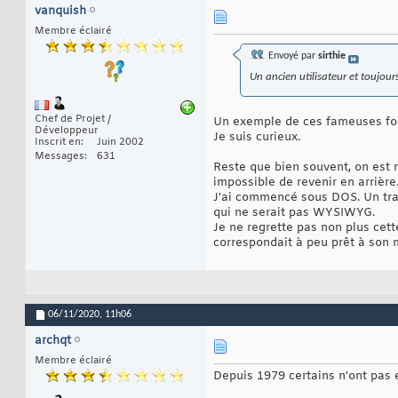
vanquish
Membre éclairé
Envoyé par
sirthie
Un ancien utilisateur et toujou
Chef de Projet /
Un exemple de ces fameuses fon
Développeur
Je suis curieux.
Inscrit en
Juin 2002
Messages
631
Reste que bien souvent, on est n
impossible de revenir en arrière
J'ai commencé sous DOS. Un trai
qui ne serait pas WYSIWYG.
Je ne regrette pas non plus cet
correspondait à peu prêt à son mo
06/11/2020,
11h06
archqt
Membre éclairé
Depuis 1979 certains n'ont pas