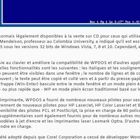
sormais légalement disponibles à la vente sur CD pour ceux qui utilis
ndelson, professeur au Colombia University, a indiqué qu’il est essen
 sous les versions 32 bits de Windows Vista, 7, 8 et 10. Cependant, e
ie au clavier et améliore la compatibilité de WPDOS et d'autres appl
les fonctionnalités sont les suivantes : les italiques et les soulign
te peuvent être visibles dans une fenêtre ; le nombre de lignes et de c
vert ; le texte peut être copié et collé vers et à partir du presse-p
rappe (Win-Enter) bascule entre le mode fenêtré et un mode plein écr
ou plus rapide que - WP en mode plein écran traditionnel basé sur le 
d'imprimante, WPDOS a fourni de nombreux nouveaux pilotes pour ses v
nnent de nouveaux pilotes pour HP LaserJet, HP Color LaserJet et Bu
nibilité des pilotes PCL et PostScript, la prise en charge de 80 poli
es supplémentaires sont également fournis pour de nombreux autres m
modèles à jet d'encre et les imprimantes laser Lexmark Optra. D'autre
endre en charge.
a été adopté depuis que Corel Corporation a cessé de développer Word