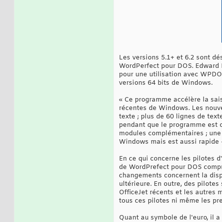
Les versions 5.1+ et 6.2 sont dé
WordPerfect pour DOS. Edward Me
pour une utilisation avec WPDOS
versions 64 bits de Windows.
« Ce programme accélère la sais
récentes de Windows. Les nouvel
texte ; plus de 60 lignes de tex
pendant que le programme est ou
modules complémentaires ; une f
Windows mais est aussi rapide - 
En ce qui concerne les pilotes 
de WordPrefect pour DOS compre
changements concernent la dispo
ultérieure. En outre, des pilot
OfficeJet récents et les autres 
tous ces pilotes ni même les pr
Quant au symbole de l'euro, il 