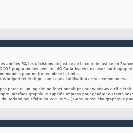
es années 90, les décisions de justice de la cour de justice en Franc
GCOS programmées avec le L4G Cariathydes ( excusez l'orthographe ! 
commandes pour mettre en place le texte...
t Wordperfect était puissant dans l'utilisation de ses commandes...
 pas parce qu'un logiciel ne fonctionnait pas sur windows qu'il n'éta
propre interface graphique appelée Impress pour générer du texte WY
os de Borland pour faire du WYSIWYG ( Geos, surcouche graphique pou