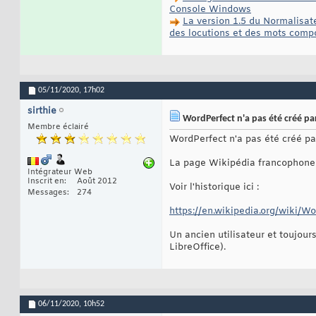
Console Windows
La version 1.5 du Normalisat
des locutions et des mots comp
05/11/2020,
17h02
sirthie
WordPerfect n'a pas été créé par
Membre éclairé
WordPerfect n'a pas été créé pa
La page Wikipédia francophone e
Intégrateur Web
Inscrit en
Août 2012
Voir l'historique ici :
Messages
274
https://en.wikipedia.org/wiki/W
Un ancien utilisateur et toujou
LibreOffice).
06/11/2020,
10h52