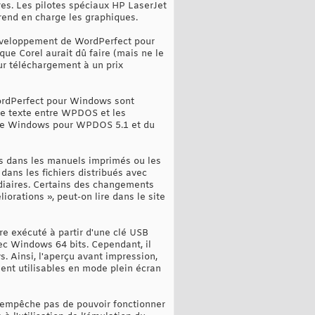
ères. Les pilotes spéciaux HP LaserJet
prend en charge les graphiques.
développement de WordPerfect pour
que Corel aurait dû faire (mais ne le
ur téléchargement à un prix
WordPerfect pour Windows sont
 de texte entre WPDOS et les
tyle Windows pour WPDOS 5.1 et du
es dans les manuels imprimés ou les
dans les fichiers distribués avec
diaires. Certains des changements
iorations », peut-on lire dans le site
e exécuté à partir d'une clé USB
c Windows 64 bits. Cependant, il
 Ainsi, l'aperçu avant impression,
ent utilisables en mode plein écran
l'empêche pas de pouvoir fonctionner