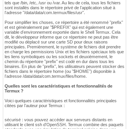
tels que /bin, /etc, /usr ou /var. Au lieu de cela, tous les fichiers
sont installés dans le répertoire privé de l'application situé à
l'adresse "/data/data/com.termux/files/usr".
Pour simplifier les choses, ce répertoire a été renommé "prefix"
et est généralement par "$PREFIX" qui est également une
variable d'environnement exportée dans le Shell Termux. Cela
dit, le développeur informe que ce répertoire ne peut pas être
modifié ou déplacé sur une carte SD pour deux raisons
principales. Premièrement, le système de fichiers doit prendre
en charge les permissions Unix et les fichiers spéciaux tels que
les liens symboliques ou les sockets et deuxièmement, le
chemin du répertoire "prefix" est codé en dur dans tous les
binaires. En plus de "prefix", les utilisateurs peuvent stocker des
fichiers dans le répertoire home (ou "$HOME") disponible à
l'adresse /data/data/com.termux/files/home.
Quelles sont les caractéristiques et fonctionnalités de
Termux ?
Voici quelques caractéristiques et fonctionnalités principales
citées par l'auteur pour Termux :
sécurisé : vous pouvez accéder aux serveurs distants en
utilisant le client ssh d'OpenSSH. Termux combine des paquets