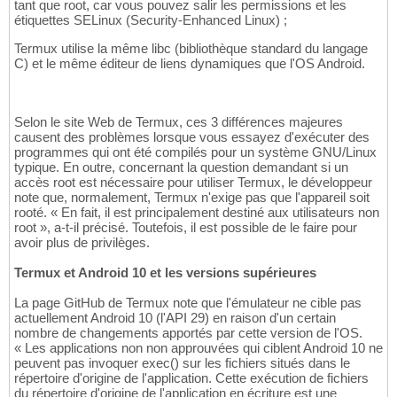
tant que root, car vous pouvez salir les permissions et les
étiquettes SELinux (Security-Enhanced Linux) ;
Termux utilise la même libc (bibliothèque standard du langage
C) et le même éditeur de liens dynamiques que l'OS Android.
Selon le site Web de Termux, ces 3 différences majeures
causent des problèmes lorsque vous essayez d'exécuter des
programmes qui ont été compilés pour un système GNU/Linux
typique. En outre, concernant la question demandant si un
accès root est nécessaire pour utiliser Termux, le développeur
note que, normalement, Termux n'exige pas que l'appareil soit
rooté. « En fait, il est principalement destiné aux utilisateurs non
root », a-t-il précisé. Toutefois, il est possible de le faire pour
avoir plus de privilèges.
Termux et Android 10 et les versions supérieures
La page GitHub de Termux note que l'émulateur ne cible pas
actuellement Android 10 (l'API 29) en raison d'un certain
nombre de changements apportés par cette version de l'OS.
« Les applications non non approuvées qui ciblent Android 10 ne
peuvent pas invoquer exec() sur les fichiers situés dans le
répertoire d'origine de l'application. Cette exécution de fichiers
du répertoire d'origine de l'application en écriture est une