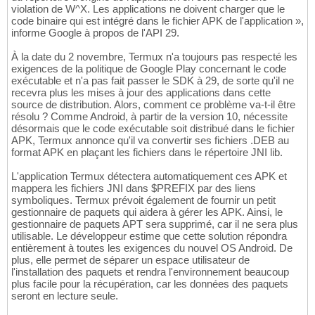
violation de W^X. Les applications ne doivent charger que le
code binaire qui est intégré dans le fichier APK de l'application »,
informe Google à propos de l'API 29.
À la date du 2 novembre, Termux n'a toujours pas respecté les
exigences de la politique de Google Play concernant le code
exécutable et n'a pas fait passer le SDK à 29, de sorte qu'il ne
recevra plus les mises à jour des applications dans cette
source de distribution. Alors, comment ce problème va-t-il être
résolu ? Comme Android, à partir de la version 10, nécessite
désormais que le code exécutable soit distribué dans le fichier
APK, Termux annonce qu'il va convertir ses fichiers .DEB au
format APK en plaçant les fichiers dans le répertoire JNI lib.
L'application Termux détectera automatiquement ces APK et
mappera les fichiers JNI dans $PREFIX par des liens
symboliques. Termux prévoit également de fournir un petit
gestionnaire de paquets qui aidera à gérer les APK. Ainsi, le
gestionnaire de paquets APT sera supprimé, car il ne sera plus
utilisable. Le développeur estime que cette solution répondra
entièrement à toutes les exigences du nouvel OS Android. De
plus, elle permet de séparer un espace utilisateur de
l'installation des paquets et rendra l'environnement beaucoup
plus facile pour la récupération, car les données des paquets
seront en lecture seule.