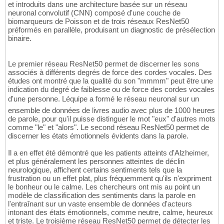
et introduits dans une architecture basée sur un réseau
neuronal convolutif (CNN) composé d'une couche de
biomarqueurs de Poisson et de trois réseaux ResNet50
préformés en parallèle, produisant un diagnostic de présélection
binaire.
Le premier réseau ResNet50 permet de discerner les sons
associés à différents degrés de force des cordes vocales. Des
études ont montré que la qualité du son "mmmm" peut être une
indication du degré de faiblesse ou de force des cordes vocales
d'une personne. Léquipe a formé le réseau neuronal sur un
ensemble de données de livres audio avec plus de 1000 heures
de parole, pour qu'il puisse distinguer le mot "eux" d'autres mots
comme "le" et "alors". Le second réseau ResNet50 permet de
discerner les états émotionnels évidents dans la parole.
Il a en effet été démontré que les patients atteints d'Alzheimer,
et plus généralement les personnes atteintes de déclin
neurologique, affichent certains sentiments tels que la
frustration ou un effet plat, plus fréquemment qu'ils n'expriment
le bonheur ou le calme. Les chercheurs ont mis au point un
modèle de classification des sentiments dans la parole en
l'entraînant sur un vaste ensemble de données d'acteurs
intonant des états émotionnels, comme neutre, calme, heureux
et triste. Le troisième réseau ResNet50 permet de détecter les