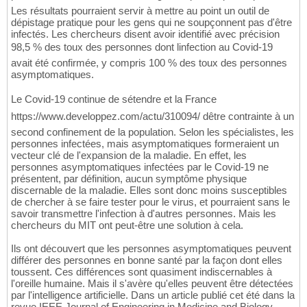
Les résultats pourraient servir à mettre au point un outil de
dépistage pratique pour les gens qui ne soupçonnent pas d'être
infectés. Les chercheurs disent avoir identifié avec précision
98,5 % des toux des personnes dont linfection au Covid-19
avait été confirmée, y compris 100 % des toux des personnes
asymptomatiques.
Le Covid-19 continue de sétendre et la France
https://www.developpez.com/actu/310094/ dêtre contrainte à un
second confinement de la population. Selon les spécialistes, les
personnes infectées, mais asymptomatiques formeraient un
vecteur clé de l'expansion de la maladie. En effet, les
personnes asymptomatiques infectées par le Covid-19 ne
présentent, par définition, aucun symptôme physique
discernable de la maladie. Elles sont donc moins susceptibles
de chercher à se faire tester pour le virus, et pourraient sans le
savoir transmettre l'infection à d'autres personnes. Mais les
chercheurs du MIT ont peut-être une solution à cela.
Ils ont découvert que les personnes asymptomatiques peuvent
différer des personnes en bonne santé par la façon dont elles
toussent. Ces différences sont quasiment indiscernables à
l'oreille humaine. Mais il s'avère qu'elles peuvent être détectées
par l'intelligence artificielle. Dans un article publié cet été dans la
revue IEEE Journal of Engineering in Medicine and Biology,