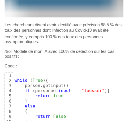
Les chercheurs disent avoir identifié avec précision 98,5 % des
toux des personnes dont linfection au Covid-19 avait été
confirmée, y compris 100 % des toux des personnes
asymptomatiques.
/troll Modèle de mon IA avec 100% de détection sur les cas
positifs:
Code :
1
while
(
True
)
{
2
    person.getInput
(
)
3
if
(
personne.
input
 == 
"Tousser"
)
{
4
return
True
5
}
6
else
7
{
8
return
False
9
}
10