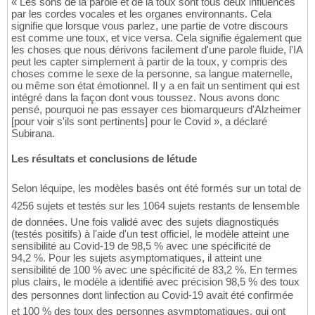
« Les sons de la parole et de la toux sont tous deux influencés
par les cordes vocales et les organes environnants. Cela
signifie que lorsque vous parlez, une partie de votre discours
est comme une toux, et vice versa. Cela signifie également que
les choses que nous dérivons facilement d'une parole fluide, l'IA
peut les capter simplement à partir de la toux, y compris des
choses comme le sexe de la personne, sa langue maternelle,
ou même son état émotionnel. Il y a en fait un sentiment qui est
intégré dans la façon dont vous toussez. Nous avons donc
pensé, pourquoi ne pas essayer ces biomarqueurs d'Alzheimer
[pour voir s'ils sont pertinents] pour le Covid », a déclaré
Subirana.
Les résultats et conclusions de létude
Selon léquipe, les modèles basés ont été formés sur un total de
4256 sujets et testés sur les 1064 sujets restants de lensemble
de données. Une fois validé avec des sujets diagnostiqués
(testés positifs) à l'aide d'un test officiel, le modèle atteint une
sensibilité au Covid-19 de 98,5 % avec une spécificité de
94,2 %. Pour les sujets asymptomatiques, il atteint une
sensibilité de 100 % avec une spécificité de 83,2 %. En termes
plus clairs, le modèle a identifié avec précision 98,5 % des toux
des personnes dont linfection au Covid-19 avait été confirmée
et 100 % des toux des personnes asymptomatiques, qui ont