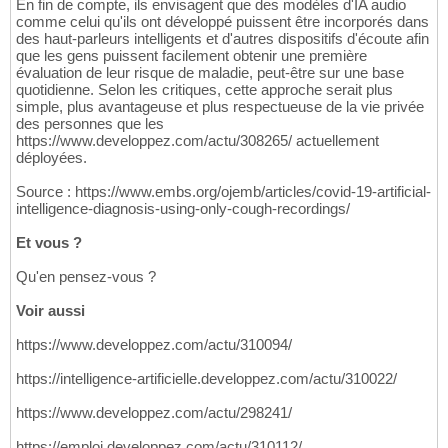
En fin de compte, ils envisagent que des modèles d'IA audio
comme celui qu'ils ont développé puissent être incorporés dans
des haut-parleurs intelligents et d'autres dispositifs d'écoute afin
que les gens puissent facilement obtenir une première
évaluation de leur risque de maladie, peut-être sur une base
quotidienne. Selon les critiques, cette approche serait plus
simple, plus avantageuse et plus respectueuse de la vie privée
des personnes que les
https://www.developpez.com/actu/308265/ actuellement
déployées.
Source : https://www.embs.org/ojemb/articles/covid-19-artificial-
intelligence-diagnosis-using-only-cough-recordings/
Et vous ?
Qu'en pensez-vous ?
Voir aussi
https://www.developpez.com/actu/310094/
https://intelligence-artificielle.developpez.com/actu/310022/
https://www.developpez.com/actu/298241/
https://emploi.developpez.com/actu/310112/