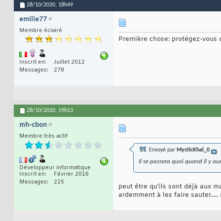
28/10/2020,
18h49
emilie77
Membre éclairé
Première chose: protégez-vous de 
Inscrit en
Juillet 2012
Messages
278
28/10/2020,
19h13
mh-cbon
Membre très actif
Envoyé par
MysticKhal_0
Il se passera quoi quand il y
Développeur informatique
Inscrit en
Février 2016
Messages
225
peut être qu'ils sont déjà aux ma
ardemment à les faire sauter.....