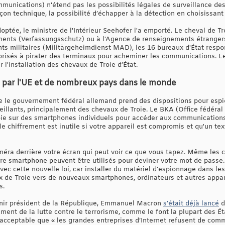
mmunications) n'étend pas les possibilités légales de surveillance de
açon technique, la possibilité d’échapper à la détection en choisissa
doptée, le ministre de l'Intérieur Seehofer l'a emporté. Le cheval de Tr
ments (Verfassungsschutz) ou à l'Agence de renseignements étrange
s militaires (Militärgeheimdienst MAD), les 16 bureaux d'État respon
orisés à pirater des terminaux pour acheminer les communications. Le 
er l'installation des chevaux de Troie d’État.
é par l'UE et de nombreux pays dans le monde
ue le gouvernement fédéral allemand prend des dispositions pour esp
veillants, principalement des chevaux de Troie. Le BKA (Office fédéral
oie sur des smartphones individuels pour accéder aux communications a
e chiffrement est inutile si votre appareil est compromis et qu'un text
améra derrière votre écran qui peut voir ce que vous tapez. Même les
e smartphone peuvent être utilisés pour deviner votre mot de passe.
vec cette nouvelle loi, car installer du matériel d’espionnage dans le
 de Troie vers de nouveaux smartphones, ordinateurs et autres appare
s.
nir président de la République, Emmanuel Macron
s’était déjà lancé
d
gument de la lutte contre le terrorisme, comme le font la plupart des É
inacceptable que « les grandes entreprises d’Internet refusent de com