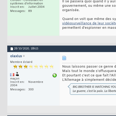
Conseil - Consultant en
Il se passera quoi quand il y a
systèmes d'information
gouvernement, ou même une sous
Inscrit en
Juillet 2004
organisée.
Messages
89
Quand on voit que même des sys
vidéosurveillance de leur sociét
permettent d'espionner en masse 
28/10/2020,
18h15
olaxius
Membre éclairé
Nous laissons passer ce genre de 
Mais tout le monde s'offusquerai
Et pourtant c'est ce que fait l'
maçon
L'Allemage à simplement décider
Inscrit en
Novembre
2004
BIG BROTHER IS WATCHING YO
Messages
300
La guerre, c’est la paix. La libert