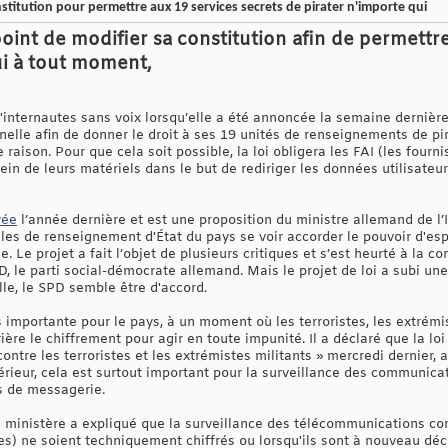
stitution pour permettre aux 19 services secrets de pirater n'importe qui
point de modifier sa constitution afin de permettr
ui à tout moment,
internautes sans voix lorsqu’elle a été annoncée la semaine dernière 
onnelle afin de donner le droit à ses 19 unités de renseignements de p
aison. Pour que cela soit possible, la loi obligera les FAI (les fourni
ein de leurs matériels dans le but de rediriger les données utilisateur
vée
l’année dernière et est une proposition du ministre allemand de l’I
ales de renseignement d'État du pays se voir accorder le pouvoir d'e
e. Le projet a fait l’objet de plusieurs critiques et s’est heurté à la c
 le parti social-démocrate allemand. Mais le projet de loi a subi une
le, le SPD semble être d'accord.
ès importante pour le pays, à un moment où les terroristes, les extrémi
ère le chiffrement pour agir en toute impunité. Il a déclaré que la l
ntre les terroristes et les extrémistes militants » mercredi dernier, ap
Intérieur, cela est surtout important pour la surveillance des communic
es de messagerie.
 le ministère a expliqué que la surveillance des télécommunications c
) ne soient techniquement chiffrés ou lorsqu'ils sont à nouveau déch