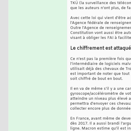
TKÜ (la surveillance des téléco
que les auteurs n’ont plus, de f
Avec cette loi qui vient d'être a
l'Agence fédérale de renseigne
Outre l'Agence de renseignement
Constitution vont aussi être aut
visant à obliger les FAI à facilit
Le chiffrement est attaqu
Ce n’est pas la première fois q
l'intermédiaire de logiciels mal
utilisait déjà des chevaux de Tr
est important de noter que tout l
soit chiffré de bout en bout.
Il en va de même s'il y a une c
gyroscope/accéléromètre de votr
atteindre un niveau plus élevé a
permettra d'envoyer ces chevaux
collecter encore plus de donnée
En France, avant même de deve
dès 2017. Il a aussi brandi l’ar
ligne. Macron estime qu’il est 