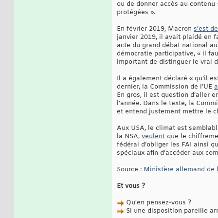
ou de donner accès au contenu »
protégées ».
En février 2019, Macron
s’est d
janvier 2019, il avait plaidé en
acte du grand débat national au 
démocratie participative, « il f
important de distinguer le vrai d
Il a également déclaré « qu’il es
dernier, la Commission de l’UE
a
En gros, il est question d’aller 
l’année. Dans le texte, la Commis
et entend justement mettre le c
Aux USA, le climat est semblabl
la NSA,
veulent
que le chiffreme
fédéral d’obliger les FAI ainsi 
spéciaux afin d’accéder aux c
Source :
Ministère allemand de l
Et vous ?
Qu'en pensez-vous ?
Si une disposition pareille arr