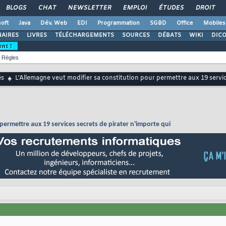
BLOGS
CHAT
NEWSLETTER
EMPLOI
ÉTUDES
DROIT
oft
Java
Dév. Web
EDI
Programmation
SGBD
Office
Mobiles
AIRES
LIVRES
TÉLÉCHARGEMENTS
SOURCES
DÉBATS
WIKI
DIC
ent !
Règles
és
L'Allemagne veut modifier sa constitution pour permettre aux 19 servic
permettre aux 19 services secrets de pirater n'importe qui