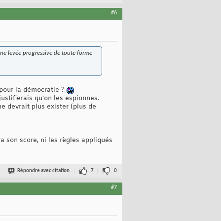
#6
s une levée progressive de toute forme
 pour la démocratie ?
justifierais qu'on les espionnes.
ne devrait plus exister (plus de
 son score, ni les règles appliqués
Répondre avec citation
7
0
#7