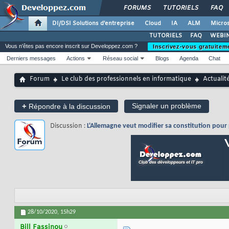
FORUMS
TUTORIELS
FAQ
DI/DSI Solutions d'entreprise
Cloud
IA
ALM
Micros
TUTORIELS
FAQ
WEBIN
Vous n'êtes pas encore inscrit sur Developpez.com ?
Inscrivez-vous gratuitem
Derniers messages
Actions
Réseau social
Blogs
Agenda
Chat
Forum
Le club des professionnels en informatique
Actualit
+
Signaler un problème
Répondre à la discussion
Discussion :
L'Allemagne veut modifier sa constitution pour 
28/10/2020,
15h29
Bill Fassinou