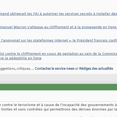
mand obligerait les FAI à autoriser les services secrets à installer de
mmanuel Macron s'attaque au chiffrement et à la propagande en lign
l'anonymat sur les plateformes internet », le Président français confir
 loi contre le chiffrement en cours de gestation au sein de la Commis
tre la pédophilie en ligne
gestions, critiques, ...
Contactez le service news
et
Rédigez des actualités
 contre le terrorisme et à cause de l'incapacité des gouvernements à
limites et sans contrôles qui permettrons des dérives énormes par la