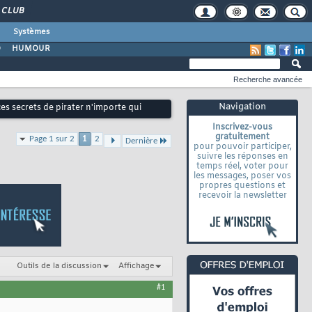
CLUB
Systèmes
O
HUMOUR
Recherche avancée
Navigation
es secrets de pirater n'importe qui
Inscrivez-vous
gratuitement
Page 1 sur 2
1
2
Dernière
pour pouvoir participer,
suivre les réponses en
temps réel, voter pour
les messages, poser vos
propres questions et
recevoir la newsletter
Outils de la discussion
Affichage
#1