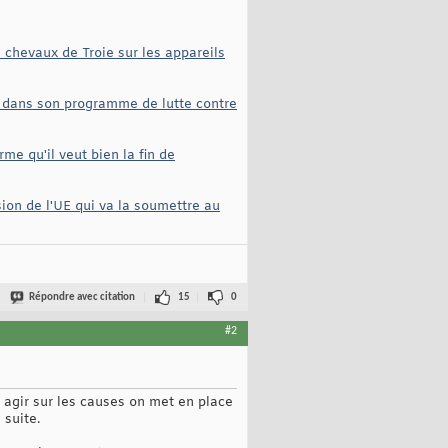
s chevaux de Troie sur les appareils
e dans son programme de lutte contre
me qu'il veut bien la fin de
sion de l'UE qui va la soumettre au
Répondre avec citation
15
0
#2
 agir sur les causes on met en place
 suite.