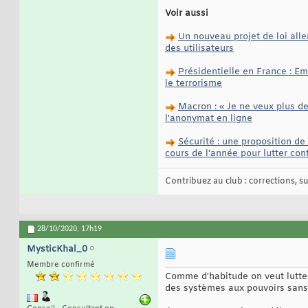
Voir aussi
Un nouveau projet de loi alle
des utilisateurs
Présidentielle en France : E
le terrorisme
Macron : « Je ne veux plus de 
l'anonymat en ligne
Sécurité : une proposition de
cours de l'année pour lutter con
Contribuez au club : corrections, sug
28/10/2020,
17h19
MysticKhal_0
Membre confirmé
Comme d'habitude on veut lutter
des systèmes aux pouvoirs sans 