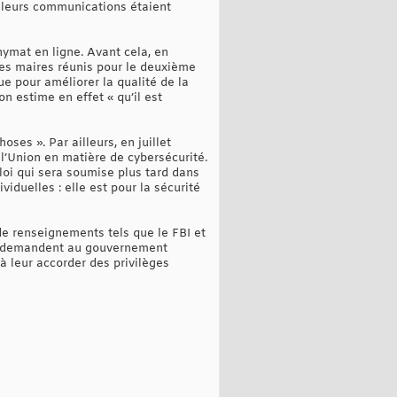
e leurs communications étaient
nymat en ligne. Avant cela, en
 les maires réunis pour le deuxième
ue pour améliorer la qualité de la
n estime en effet « qu’il est
oses ». Par ailleurs, en juillet
l’Union en matière de cybersécurité.
 loi qui sera soumise plus tard dans
viduelles : elle est pour la sécurité
de renseignements tels que le FBI et
ils demandent au gouvernement
à leur accorder des privilèges