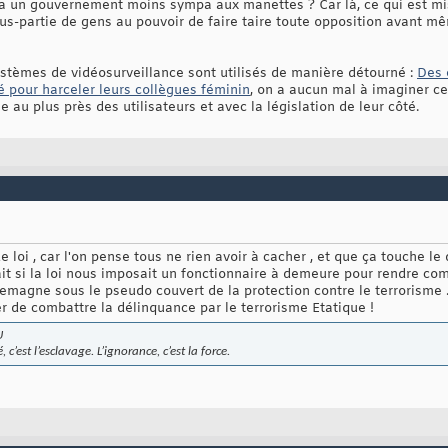
ura un gouvernement moins sympa aux manettes ? Car là, ce qui est mi
-partie de gens au pouvoir de faire taire toute opposition avant mê
tèmes de vidéosurveillance sont utilisés de manière détourné :
Des 
é pour harceler leurs collègues féminin
, on a aucun mal à imaginer ce 
au plus près des utilisateurs et avec la législation de leur côté.
loi , car l'on pense tous ne rien avoir à cacher , et que ça touche le 
t si la loi nous imposait un fonctionnaire à demeure pour rendre comp
Allemagne sous le pseudo couvert de la protection contre le terrorisme 
 de combattre la délinquance par le terrorisme Etatique !
U
é, c’est l’esclavage. L’ignorance, c’est la force.