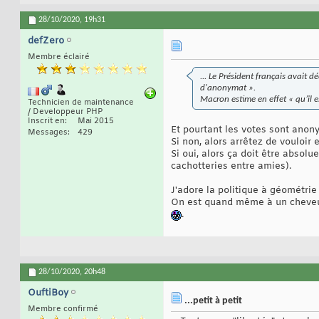
28/10/2020,
19h31
defZero
Membre éclairé
... Le Président français avait d
d'anonymat ».
Macron estime en effet « qu’il es
Technicien de maintenance
/ Developpeur PHP
Inscrit en
Mai 2015
Et pourtant les votes sont anony
Messages
429
Si non, alors arrêtez de vouloir 
Si oui, alors ça doit être absolu
cachotteries entre amies).
J'adore la politique à géométrie
On est quand même à un cheveux 
.
28/10/2020,
20h48
OuftiBoy
...petit à petit
Membre confirmé