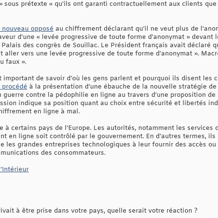
 sous prétexte « qu'ils ont garanti contractuellement aux clients qu
e nouveau opposé
au chiffrement déclarant qu’il ne veut plus de l’ano
 faveur d'une « levée progressive de toute forme d'anonymat » devant
Palais des congrès de Souillac. Le Président français avait déclaré q
aut aller vers une levée progressive de toute forme d'anonymat ». Macro
u faux ».
t important de savoir d’où les gens parlent et pourquoi ils disent les ch
 procédé
à la présentation d’une ébauche de la nouvelle stratégie de 
en guerre contre la pédophilie en ligne au travers d’une proposition de
sion indique sa position quant au choix entre sécurité et libertés indi
hiffrement en ligne à mal.
e à certains pays de l’Europe. Les autorités, notamment les services 
nt en ligne soit contrôlé par le gouvernement. En d’autres termes, 
que les grandes entreprises technologiques à leur fournir des accès ou 
ommunications des consommateurs.
’Intérieur
ivait à être prise dans votre pays, quelle serait votre réaction ?