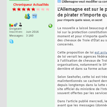
L'Allemagne veut modifier sa con
Chroniqueur Actualités
L'Allemagne est sur le 
de pirater n'importe q
pour n'importe quelle raison, en secret
La nouvelle a laissé beaucoup d'
Dirigeant
Inscrit en
Juin 2016
loi sur la protection constituti
Messages
3 160
moment et pour n’importe quelle r
des chevaux de Troie d’État au s
concernés.
Cette proposition de loi
est arri
de loi verrait les agences fédér
à l'utilisation de chevaux de Troi
organisations, notamment le SPD,
dernière et dans sa forme actuel
Selon Seehofer, cette loi est tr
malintentionnés se cachent derri
depuis longtemps dans la lutte co
site officiel du ministère de l’
souvent offertes par les servic
Dans l'article publié mercredi,
avant que les messages (données