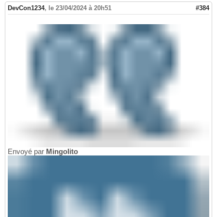
DevCon1234
,
le 23/04/2024 à 20h51
#384
Envoyé par
Mingolito