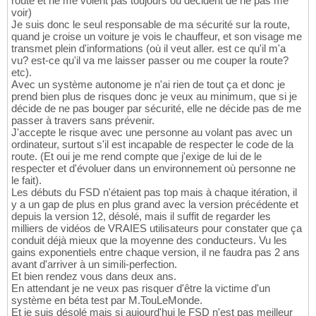
route et ne me voient pas toujours ou décident de ne pas me
voir)
Je suis donc le seul responsable de ma sécurité sur la route,
quand je croise un voiture je vois le chauffeur, et son visage me
transmet plein d'informations (où il veut aller. est ce qu'il m'a
vu? est-ce qu'il va me laisser passer ou me couper la route?
etc).
Avec un système autonome je n'ai rien de tout ça et donc je
prend bien plus de risques donc je veux au minimum, que si je
décide de ne pas bouger par sécurité, elle ne décide pas de me
passer à travers sans prévenir.
J'accepte le risque avec une personne au volant pas avec un
ordinateur, surtout s'il est incapable de respecter le code de la
route. (Et oui je me rend compte que j'exige de lui de le
respecter et d'évoluer dans un environnement où personne ne
le fait).
Les débuts du FSD n'étaient pas top mais à chaque itération, il
y a un gap de plus en plus grand avec la version précédente et
depuis la version 12, désolé, mais il suffit de regarder les
milliers de vidéos de VRAIES utilisateurs pour constater que ça
conduit déjà mieux que la moyenne des conducteurs. Vu les
gains exponentiels entre chaque version, il ne faudra pas 2 ans
avant d'arriver à un simili-perfection.
Et bien rendez vous dans deux ans.
En attendant je ne veux pas risquer d'être la victime d'un
système en béta test par M.TouLeMonde.
Et je suis désolé mais si aujourd'hui le FSD n'est pas meilleur