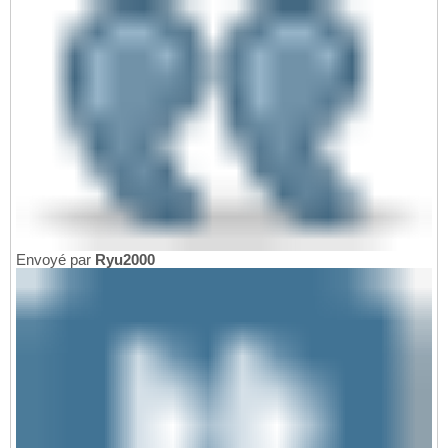
Envoyé par
Ryu2000