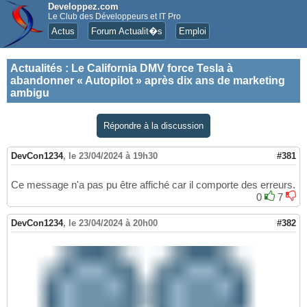
Developpez.com
Le Club des Développeurs et IT Pro
Actus
Forum Actualit�s
Emploi
Actualités
:
Le California DMV force Tesla à
abandonner « Autopilot » après dix ans de marketing
ambigu
Répondre à la discussion
DevCon1234
,
le 23/04/2024 à 19h30
#381
Ce message n'a pas pu être affiché car il comporte des erreurs.
0
7
DevCon1234
,
le 23/04/2024 à 20h00
#382