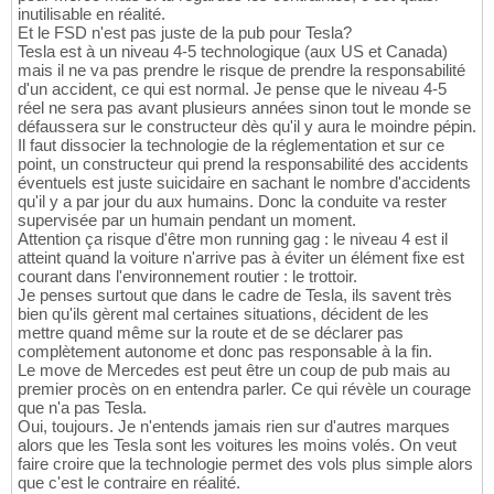
inutilisable en réalité.
Et le FSD n'est pas juste de la pub pour Tesla?
Tesla est à un niveau 4-5 technologique (aux US et Canada)
mais il ne va pas prendre le risque de prendre la responsabilité
d'un accident, ce qui est normal. Je pense que le niveau 4-5
réel ne sera pas avant plusieurs années sinon tout le monde se
défaussera sur le constructeur dès qu'il y aura le moindre pépin.
Il faut dissocier la technologie de la réglementation et sur ce
point, un constructeur qui prend la responsabilité des accidents
éventuels est juste suicidaire en sachant le nombre d'accidents
qu'il y a par jour du aux humains. Donc la conduite va rester
supervisée par un humain pendant un moment.
Attention ça risque d'être mon running gag : le niveau 4 est il
atteint quand la voiture n'arrive pas à éviter un élément fixe est
courant dans l'environnement routier : le trottoir.
Je penses surtout que dans le cadre de Tesla, ils savent très
bien qu'ils gèrent mal certaines situations, décident de les
mettre quand même sur la route et de se déclarer pas
complètement autonome et donc pas responsable à la fin.
Le move de Mercedes est peut être un coup de pub mais au
premier procès on en entendra parler. Ce qui révèle un courage
que n'a pas Tesla.
Oui, toujours. Je n'entends jamais rien sur d'autres marques
alors que les Tesla sont les voitures les moins volés. On veut
faire croire que la technologie permet des vols plus simple alors
que c'est le contraire en réalité.