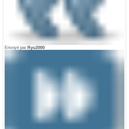
Envoyé par
Ryu2000