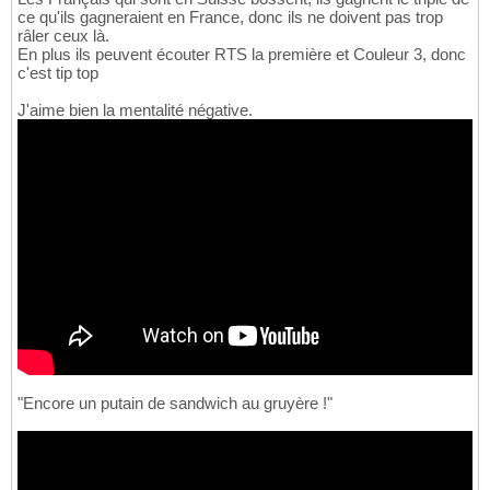
ce qu'ils gagneraient en France, donc ils ne doivent pas trop
râler ceux là.
En plus ils peuvent écouter RTS la première et Couleur 3, donc
c'est tip top
J'aime bien la mentalité négative.
"Encore un putain de sandwich au gruyère !"