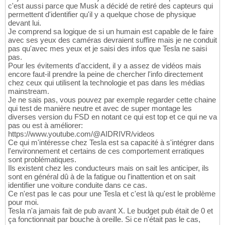
c'est aussi parce que Musk a décidé de retiré des capteurs qui
permettent d'identifier qu'il y a quelque chose de physique
devant lui.
Je comprend sa logique de si un humain est capable de le faire
avec ses yeux des caméras devraient suffire mais je ne conduit
pas qu'avec mes yeux et je saisi des infos que Tesla ne saisi
pas.
Pour les évitements d'accident, il y a assez de vidéos mais
encore faut-il prendre la peine de chercher l'info directement
chez ceux qui utilisent la technologie et pas dans les médias
mainstream.
Je ne sais pas, vous pouvez par exemple regarder cette chaine
qui test de manière neutre et avec de super montage les
diverses version du FSD en notant ce qui est top et ce qui ne va
pas ou est à améliorer:
https://www.youtube.com/@AIDRIVR/videos
Ce qui m'intéresse chez Tesla est sa capacité à s'intégrer dans
l'environnement et certains de ces comportement erratiques
sont problématiques.
Ils existent chez les conducteurs mais on sait les anticiper, ils
sont en général dû à de la fatigue ou l'inattention et on sait
identifier une voiture conduite dans ce cas.
Ce n'est pas le cas pour une Tesla et c'est là qu'est le problème
pour moi.
Tesla n'a jamais fait de pub avant X. Le budget pub était de 0 et
ça fonctionnait par bouche à oreille. Si ce n'était pas le cas,