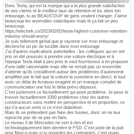
Donc Tesla, qui est la marque qui a la plus grande satisfaction
de ses clients et le meilleur taux de rétention et toi, dans ton
entourage, tu as BEAUCOUP de gens veulent changer. J'aime
beaucoup les anomalies statistiques mais là ça fait un peu
beaucoup.
https://electrek.co/2023/02/02/tesla-highest-customer-retention-
industry-should-worry/
Je suis tellement génial que je rayonne sur mon entourage et
déclenche un pic de lucidité dans mon entourage
J'ai d'autres explications potentielles : les collègues qui en ont
pris on été poussés à prendre une voiture électrique et à
l'époque Tesla était à peu près le seul fournisseur à en proposer
d'une taille raisonnable mais elle ne rempli pas un ensemble
d'attente qu'ils cristallisent autour des problèmes d'autonomie
amplifiée par le fait que la voiture la surestime en direct, le tout
avec un délai de livraison exagéré et un manque complet de
communication une fois le délai prévu dépassé.
C'est justement ce factuellement qui pose problème. Je peux te
trouver factuellement 1000 problèmes chez les autres
constructeurs sans mettre en perspective et en proportion, ce
qui n'a aucun sens si ce n'est diaboliser.
Mais ils ne prétendent pas faire des fusées, donc on ne leur
reproche pas de ne pas en faire.
Le niveau 3 de Mercedes ne sert à rien et est
technologiquement bien derrière le FSD. C'est juste de la pub
pour Merco mais si tu regardes les contraintes, c'est quasi