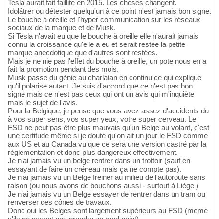
Tesla aurait fait faillite en 2015. Les choses changent.
Idolâtrer ou détester quelqu'un à ce point n'est jamais bon signe.
Le bouche à oreille et l'hyper communication sur les réseaux
sociaux de la marque et de Musk.
Si Tesla n'avait eu que le bouche à oreille elle n'aurait jamais
connu la croissance qu'elle a eu et serait restée la petite
marque anecdotique que d'autres sont restées.
Mais je ne nie pas l'effet du bouche à oreille, un pote nous en a
fait la promotion pendant des mois.
Musk passe du génie au charlatan en continu ce qui explique
qu'il polarise autant. Je suis d'accord que ce n'est pas bon
signe mais ce n'est pas ceux qui ont un avis qui m'inquiète
mais le sujet de l'avis.
Pour la Belgique, je pense que vous avez assez d'accidents du
à vos super sens, vos super yeux, votre super cerveau. Le
FSD ne peut pas être plus mauvais qu'un Belge au volant, c'est
une certitude même si je doute qu'on ait un jour le FSD comme
aux US et au Canada vu que ce sera une version castré par la
réglementation et donc plus dangereux effectivement.
Je n'ai jamais vu un belge rentrer dans un trottoir (sauf en
essayant de faire un créneau mais ça ne compte pas).
Je n'ai jamais vu un Belge freiner au milieu de l'autoroute sans
raison (ou nous avons de bouchons aussi - surtout à Liège )
Je n'ai jamais vu un Belge essayer de rentrer dans un tram ou
renverser des cônes de travaux.
Donc oui les Belges sont largement supérieurs au FSD (meme
s'ils ne savent pas prendre un rond point)