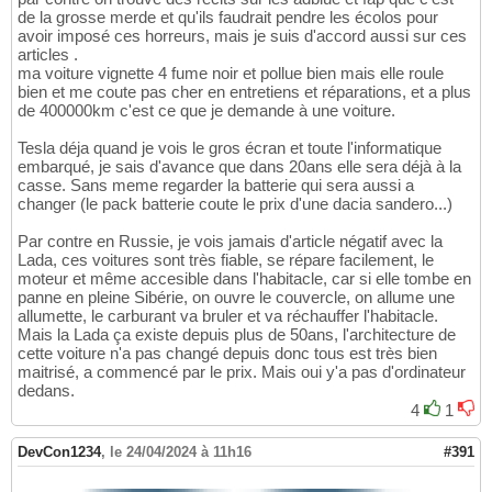
de la grosse merde et qu'ils faudrait pendre les écolos pour
avoir imposé ces horreurs, mais je suis d'accord aussi sur ces
articles .
ma voiture vignette 4 fume noir et pollue bien mais elle roule
bien et me coute pas cher en entretiens et réparations, et a plus
de 400000km c'est ce que je demande à une voiture.
Tesla déja quand je vois le gros écran et toute l'informatique
embarqué, je sais d'avance que dans 20ans elle sera déjà à la
casse. Sans meme regarder la batterie qui sera aussi a
changer (le pack batterie coute le prix d'une dacia sandero...)
Par contre en Russie, je vois jamais d'article négatif avec la
Lada, ces voitures sont très fiable, se répare facilement, le
moteur et même accesible dans l'habitacle, car si elle tombe en
panne en pleine Sibérie, on ouvre le couvercle, on allume une
allumette, le carburant va bruler et va réchauffer l'habitacle.
Mais la Lada ça existe depuis plus de 50ans, l'architecture de
cette voiture n'a pas changé depuis donc tous est très bien
maitrisé, a commencé par le prix. Mais oui y'a pas d'ordinateur
dedans.
4
1
DevCon1234
,
le 24/04/2024 à 11h16
#391