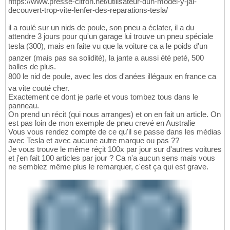
https://www.presse-citron.net/utilisateur-dun-model-y-jai-
decouvert-trop-vite-lenfer-des-reparations-tesla/
il a roulé sur un nids de poule, son pneu a éclater, il a du
attendre 3 jours pour qu'un garage lui trouve un pneu spéciale
tesla (300), mais en faite vu que la voiture ca a le poids d'un
panzer (mais pas sa solidité), la jante a aussi été peté, 500
balles de plus.
800 le nid de poule, avec les dos d'anées illégaux en france ca
va vite couté cher.
Exactement ce dont je parle et vous tombez tous dans le
panneau.
On prend un récit (qui nous arranges) et on en fait un article. On
est pas loin de mon exemple de pneu crevé en Australie
Vous vous rendez compte de ce qu'il se passe dans les médias
avec Tesla et avec aucune autre marque ou pas ??
Je vous trouve le même réçit 100x par jour sur d'autres voitures
et j'en fait 100 articles par jour ? Ca n'a aucun sens mais vous
ne semblez même plus le remarquer, c'est ça qui est grave.