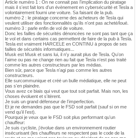
Article numéro 1 : On ne connait pas l'implication du piratage
mais il s'est fait lors d'un évènement en cybersécurité et Tesla a
volontairement fourni une voiture. Sa faisant de la pub.
numéro 2 : le piratage concerne des acheteurs de Tesla qui
veulent utiliser des fonctionnalités qu'ils n'ont pas acheté/loué.
numéro 3 : parle enfin de vol de voiture.
Donc les failles de sécurités dénoncées ne sont pas tant que ça
le vol et dans certains cas permettent de faire de la pub à Tesla.
Tesla est vraiment HARCELE en CONTINU à propos de ses
failles de sécurités informatiques...
Musk est Musk et sans lui, il n'y aurait plus de Tesla. Qu'on
l'aime ou pas ne change rien au fait que Tesla n'est pas traité
comme les autres constructeurs par les médias.
Bien sûr, parce que Tesla n'agi pas comme les autres
constructeurs.
Elle surcommunique et créé un bulle médiatique, elle ne peut
pas s'en plaindre.
Vous avez ce biais qui veut que tout soit parfait. Mais non, les
choses évoluent et s'itèrent.
Je suis un grand défenseur de l'imperfection.
Et je ne demandes pas que le FSD soit parfait (sauf si on me
vend qu'il l'est).
Pourquoi je veux que le FSD soit plus performant qu'un
chauffeur:
Je suis cycliste, j'évolue dans un environnement routier
insécurisant (les chauffeurs ne respectent pas le code de la