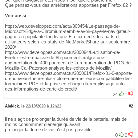
Que pensez-vous des améliorations apportées par Firefox 82 ?
Voir aussi :
https://web.developpez.com/actu/309454/Le-passage-de-
Microsoft-Edge-a-Chromium-semble-avoir-paye-le-navigateur-
gagne-en-popularite-tandis-que-Firefox-cede-des-parts-d-
utilisateurs-selon-les-stats-de-NetMarketShare-sur-septembre-
2020/
https://www.developpez.com/actu/309084/L-utilisation-de-
Firefox-est-en-baisse-de-85-pourcent-malgre-une-
augmentation-de-400-pourcent-de-la-remuneration-du-PDG-de-
Mozilla-Cal-Paterson-analyse-les-echecs-de-Mozilla/
https://www.developpez.com/actu/309061/Firefox-81-0-apporte-
un-nouveau-theme-plus-colore-une-meilleure-compatibilite-des-
formulaires-PDF-et-la-prise-en-charge-du-remplissage-auto-
des-informations-de-carte-de-credit/
24
1
Aiekick
,
le 22/10/2020 à 12h22
#2
il ne s'agit de prolonger la durée de vie de la batterie, mais de
moins consommer d'énergie qu'avant.
prolonger la durée de vie n'est pas possible
0
0