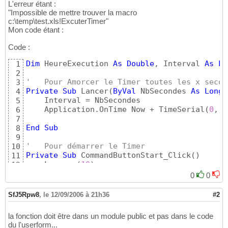
L'erreur étant :
"Impossible de mettre trouver la macro
c:\temp\test.xls!ExcuterTimer"
Mon code étant :
Code :
Dim
 HeureExecution 
As
Double
, Interval 
As
Lo
1
2
'   Pour Amorcer le Timer toutes les x secon
3
Private
Sub
 Lancer
(
ByVal
 NbSecondes 
As
Long
)
4
    Interval = NbSecondes

5
    Application.OnTime Now + TimeSerial
(
0
, 
0
6
7
End
Sub
8
9
'   Pour démarrer le Timer
10
Private
Sub
 CommandButtonStart_Click
(
)
11
    Lancer 
(
10
)
12
End
Sub
13
0
0
14
'   Pour Stopper le Timer
15
SfJ5Rpw8
,
le 12/09/2006 à 21h36
#2
Private
Sub
 CommandButtonStop_Click
(
)
16
On
Error
Resume
Next
17
la fonction doit être dans un module public et pas dans le code
    Application.OnTime HeureExecution, 
"Exec
18
du l'userform...