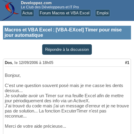
Developpez.com
Le Club des Développeurs et IT Pro
Actus
Forum Macros et VBA Excel
Emploi
Macros et VBA Excel
:
[VBA-EXcel] Timer pour mise
jour automatique
Répondre à la discussion
Dos
,
le 12/09/2006 à 18h05
#1
Bonjour,
C'est une question souvent posé mais je me casse les dents
dessus...
Je souhaite avoir un Timer sur ma feuille Excel afin de mettre
jour périodiquement des info via un ActiveX.
J'ai trouvé du code mais j'ai un message d'erreur et je ne trouve
pas de solution... La fonction ExcuterTimer n'est pas
reconnue...
Merci de votre aide précieuse...