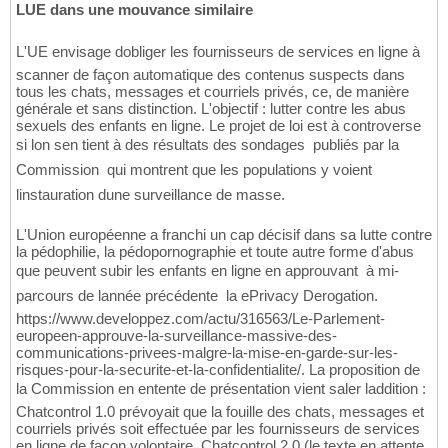
LUE dans une mouvance similaire
L'UE envisage dobliger les fournisseurs de services en ligne à
scanner de façon automatique des contenus suspects dans
tous les chats, messages et courriels privés, ce, de manière
générale et sans distinction. L'objectif : lutter contre les abus
sexuels des enfants en ligne. Le projet de loi est à controverse
si lon sen tient à des résultats des sondages  publiés par la
Commission  qui montrent que les populations y voient
linstauration dune surveillance de masse.
L'Union européenne a franchi un cap décisif dans sa lutte contre
la pédophilie, la pédopornographie et toute autre forme d'abus
que peuvent subir les enfants en ligne en approuvant  à mi-
parcours de lannée précédente  la ePrivacy Derogation.
https://www.developpez.com/actu/316563/Le-Parlement-
europeen-approuve-la-surveillance-massive-des-
communications-privees-malgre-la-mise-en-garde-sur-les-
risques-pour-la-securite-et-la-confidentialite/. La proposition de
la Commission en entente de présentation vient saler laddition :
Chatcontrol 1.0 prévoyait que la fouille des chats, messages et
courriels privés soit effectuée par les fournisseurs de services
en ligne de façon volontaire. Chatcontrol 2.0 (le texte en attente