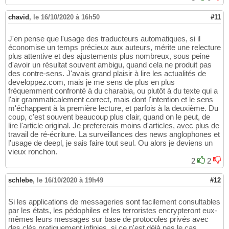
chavid
,
le 16/10/2020 à 16h50
#11
J'en pense que l'usage des traducteurs automatiques, si il
économise un temps précieux aux auteurs, mérite une relecture
plus attentive et des ajustements plus nombreux, sous peine
d'avoir un résultat souvent ambigu, quand cela ne produit pas
des contre-sens. J'avais grand plaisir à lire les actualités de
developpez.com, mais je me sens de plus en plus
fréquemment confronté à du charabia, ou plutôt à du texte qui a
l'air grammaticalement correct, mais dont l'intention et le sens
m'échappent à la première lecture, et parfois à la deuxième. Du
coup, c'est souvent beaucoup plus clair, quand on le peut, de
lire l'article original. Je prefererais moins d'articles, avec plus de
travail de ré-écriture. La surveillances des news anglophones et
l'usage de deepl, je sais faire tout seul. Ou alors je deviens un
vieux ronchon.
2
2
schlebe
,
le 16/10/2020 à 19h49
#12
Si les applications de messageries sont facilement consultables
par les états, les pédophiles et les terroristes encrypteront eux-
mêmes leurs messages sur base de protocoles privés avec
des clés pratiquement infinies, si ce n'est déjà pas le cas.