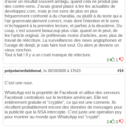
d'avoir un résultat souvent ambigu, quand cela ne produit pas
des contre-sens. J'avais grand plaisir à lire les actualités de
developpez.com, mais je me sens de plus en plus
fréquemment confronté à du charabia, ou plutôt à du texte qui a
l'air grammaticalement correct, mais dont l'intention et le sens
m'échappent à la première lecture, et parfois à la deuxième. Du
coup, c'est souvent beaucoup plus clair, quand on le peut, de
lire l'article original. Je préfèrerais moins d'articles, avec plus de
travail de réécriture. La surveillances des news anglophones et
l'usage de deepl, je sais faire tout seul. Ou alors je deviens un
vieux ronchon.
Tout à fait ! Il y a un cruel manque de relecture.
0
1
polpotarienfaitdemal
,
le 20/10/2020 à 17h23
#14
C'est une ruse.
WhatsApp est la propriété de Facebook et utilise des serveurs
Facebook centralisés sur le territoire américain. Elle est
entièrement gratuite et "cryptée", ce qui est une connerie. Ils
récoltent probablement encore des données de messages pour
la publicité que la NSA intercepte. C'est juste une opération psy
pour montrer au monde que WhatsApp est "crypté".
0
0