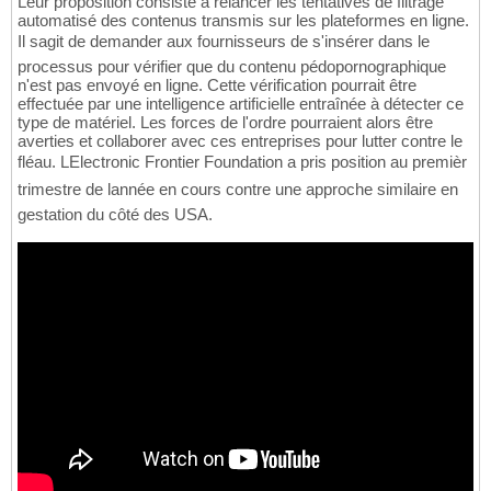
Leur proposition consiste à relancer les tentatives de filtrage
automatisé des contenus transmis sur les plateformes en ligne.
Il sagit de demander aux fournisseurs de s'insérer dans le
processus pour vérifier que du contenu pédopornographique
n'est pas envoyé en ligne. Cette vérification pourrait être
effectuée par une intelligence artificielle entraînée à détecter ce
type de matériel. Les forces de l'ordre pourraient alors être
averties et collaborer avec ces entreprises pour lutter contre le
fléau. LElectronic Frontier Foundation a pris position au premièr
trimestre de lannée en cours contre une approche similaire en
gestation du côté des USA.