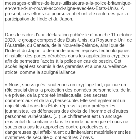
messages-chiffres-de-leurs-utilisateurs-a-la-police-britannique-
en-vertu-d-un-nouvel-accord-signe-avec-les-Etats-Unis/. À
présent, ces efforts se poursuivent et ont été renforcés par la
participation de l'Inde et du Japon.
Dans le cadre d'une déclaration publiée le dimanche 11 octobre
2020, le groupe composé des États-Unis, du Royaume-Uni, de
l'Australie, du Canada, de la Nouvelle-Zélande, ainsi que de
l'Inde et du Japon, a demandé aux entreprises technologiques
d'installer des portes dérobées dans les applications cryptées
afin de permettre l'accès à la police en cas de besoin. Cet
accès légal est soumis à des garanties et à une surveillance
stricte, comme la souligné lalliance.
« Nous, soussignés, soutenons un cryptage fort, qui joue un
rôle crucial dans la protection des données personnelles, de la
vie privée, de la propriété intellectuelle, des secrets
commerciaux et de la cybersécurité. Elle sert également un
objectif vital dans les États répressifs pour protéger les
journalistes, les défenseurs des droits de l'homme et d'autres
personnes vulnérables. (...) Le chiffrement est un ancrage
existentiel de confiance dans le monde numérique et nous ne
soutenons pas les approches contre-productives et
dangereuses qui affaibliraient ou limiteraient matériellement les
systèmes de sécurité », ont écrit les 7 pays.