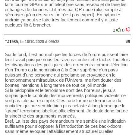
faire tourner GPG sur un téléphone sans réseau et de faire les
échanges de données chiffrées par QR code (plus simple à
sécuriser qu'un réseau si on n'est pas expert). En python +
android ça peut se faire très facilement comme il y a juste
quelques lib à brancher.
0
0
TJ1985
,
le 16/10/2020 à 09h38
#9
Sur le fond, il est normal que les forces de l'ordre puissent faire
leur travail puisque nous leur avons confié cette tâche. Toutefois
les divagations des politiques, des errements comme l'élection
d'un Trump ou la nomination à la Cour suprême d'un pays
puissant d'une personne qui proclame sa croyance en le
fonctionnement miraculeux de l'Univers, me font douter des
bonnes intentions à long terme de tout ce joli monde.
Si la pédophilie et le terrorisme sont des horreurs, je suis
surpris que le contrôle des mouvements politiques violents ne
soit pas cité par exemple. C'est une forme de terrorisme du
quotidien qui me semble bien plus néfaste à long terme que le
"grand" terrorisme labellisé officiellement. Je doute donc fort de
la sincérité des arguments avancés.
Bref. La liste des pays demandeurs me semble une indication
suffisante pour s'opposer à l'introduction de ces back-doors,
sans même évoquer l'affaiblissement structurel qu'elles