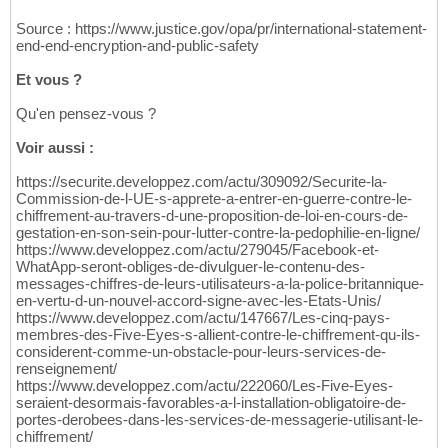
Source : https://www.justice.gov/opa/pr/international-statement-
end-end-encryption-and-public-safety
Et vous ?
Qu'en pensez-vous ?
Voir aussi :
https://securite.developpez.com/actu/309092/Securite-la-
Commission-de-l-UE-s-apprete-a-entrer-en-guerre-contre-le-
chiffrement-au-travers-d-une-proposition-de-loi-en-cours-de-
gestation-en-son-sein-pour-lutter-contre-la-pedophilie-en-ligne/
https://www.developpez.com/actu/279045/Facebook-et-
WhatApp-seront-obliges-de-divulguer-le-contenu-des-
messages-chiffres-de-leurs-utilisateurs-a-la-police-britannique-
en-vertu-d-un-nouvel-accord-signe-avec-les-Etats-Unis/
https://www.developpez.com/actu/147667/Les-cinq-pays-
membres-des-Five-Eyes-s-allient-contre-le-chiffrement-qu-ils-
considerent-comme-un-obstacle-pour-leurs-services-de-
renseignement/
https://www.developpez.com/actu/222060/Les-Five-Eyes-
seraient-desormais-favorables-a-l-installation-obligatoire-de-
portes-derobees-dans-les-services-de-messagerie-utilisant-le-
chiffrement/