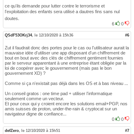
ce qu'ils demande pour lutter contre le terrorisme et
l'exploitation des enfants sera utilisé a dautres fins sans nul
doutes.
6
0
QSdF53OKrj34
,
le 12/10/2020 à 15h36
#6
Zut il faudrait donc des portes pour le cas ou l'utilisateur aurait la
mauvaise idée d'utiliser une app disposant d'un chiffrement de
bout en bout avec des clés de chiffrement gentiment fournies
par le serveur apparentant à une entreprise étant obligée par la
loi de coopérer avec le gouvernement (mais pas le bon
gouvernement XD) ?
Comme si ça n'existait pas déjà dans les OS et à bas niveau ...
Un conseil gratos : one time pad + utiliser l'informatique
seulement comme un vecteur.
Et pour ceux qui y croient encore les solutions email+PGP, nos
amis suisses de proton, under-the-rain & cryptocat sur un
navigateur digne de confiance...
0
0
defZero
,
le 12/10/2020 à 15h51
#7