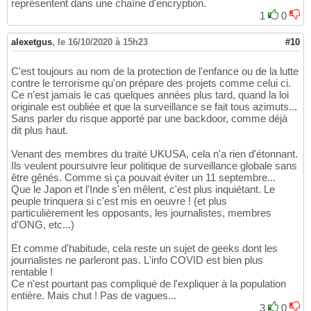
représentent dans une chaîne d'encryption.
1
0
alexetgus
,
le 16/10/2020 à 15h23
#10
C'est toujours au nom de la protection de l'enfance ou de la lutte
contre le terrorisme qu'on prépare des projets comme celui ci.
Ce n'est jamais le cas quelques années plus tard, quand la loi
originale est oubliée et que la surveillance se fait tous azimuts...
Sans parler du risque apporté par une backdoor, comme déjà
dit plus haut.
Venant des membres du traité UKUSA, cela n'a rien d'étonnant.
Ils veulent poursuivre leur politique de surveillance globale sans
être gênés. Comme si ça pouvait éviter un 11 septembre...
Que le Japon et l'Inde s'en mêlent, c'est plus inquiétant. Le
peuple trinquera si c'est mis en oeuvre ! (et plus
particulièrement les opposants, les journalistes, membres
d'ONG, etc...)
Et comme d'habitude, cela reste un sujet de geeks dont les
journalistes ne parleront pas. L'info COVID est bien plus
rentable !
Ce n'est pourtant pas compliqué de l'expliquer à la population
entière. Mais chut ! Pas de vagues...
3
0