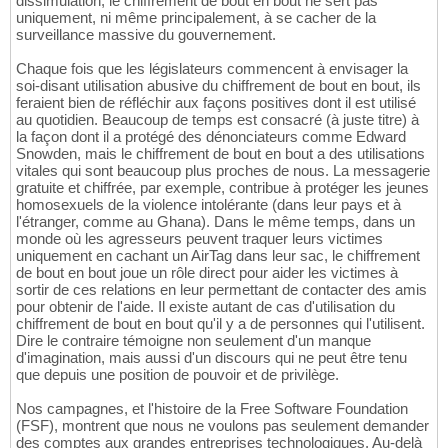
dissimulation, le chiffrement de bout en bout ne sert pas
uniquement, ni même principalement, à se cacher de la
surveillance massive du gouvernement.
Chaque fois que les législateurs commencent à envisager la
soi-disant utilisation abusive du chiffrement de bout en bout, ils
feraient bien de réfléchir aux façons positives dont il est utilisé
au quotidien. Beaucoup de temps est consacré (à juste titre) à
la façon dont il a protégé des dénonciateurs comme Edward
Snowden, mais le chiffrement de bout en bout a des utilisations
vitales qui sont beaucoup plus proches de nous. La messagerie
gratuite et chiffrée, par exemple, contribue à protéger les jeunes
homosexuels de la violence intolérante (dans leur pays et à
l'étranger, comme au Ghana). Dans le même temps, dans un
monde où les agresseurs peuvent traquer leurs victimes
uniquement en cachant un AirTag dans leur sac, le chiffrement
de bout en bout joue un rôle direct pour aider les victimes à
sortir de ces relations en leur permettant de contacter des amis
pour obtenir de l'aide. Il existe autant de cas d'utilisation du
chiffrement de bout en bout qu'il y a de personnes qui l'utilisent.
Dire le contraire témoigne non seulement d'un manque
d'imagination, mais aussi d'un discours qui ne peut être tenu
que depuis une position de pouvoir et de privilège.
Nos campagnes, et l'histoire de la Free Software Foundation
(FSF), montrent que nous ne voulons pas seulement demander
des comptes aux grandes entreprises technologiques. Au-delà