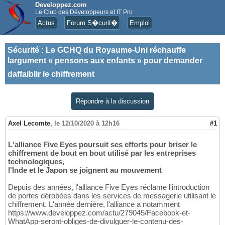
Developpez.com
Le Club des Développeurs et IT Pro
Actus
Forum S�curit�
Emploi
Sécurité
:
Le GCHQ du Royaume-Uni réchauffe
largument « pensons aux enfants » pour demander
daffaiblir le chiffrement
Répondre à la discussion
Axel Lecomte
,
le 12/10/2020 à 12h16
#1
L'alliance Five Eyes poursuit ses efforts pour briser le
chiffrement de bout en bout utilisé par les entreprises
technologiques,
l'Inde et le Japon se joignent au mouvement
Depuis des années, l'alliance Five Eyes réclame l'introduction
de portes dérobées dans les services de messagerie utilisant le
chiffrement. L'année dernière, l'alliance a notamment
https://www.developpez.com/actu/279045/Facebook-et-
WhatApp-seront-obliges-de-divulguer-le-contenu-des-