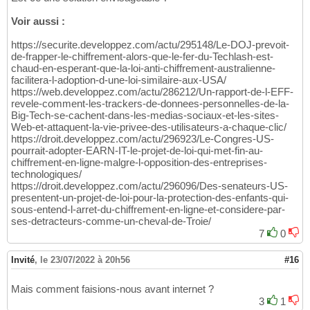
Voir aussi :
https://securite.developpez.com/actu/295148/Le-DOJ-prevoit-
de-frapper-le-chiffrement-alors-que-le-fer-du-Techlash-est-
chaud-en-esperant-que-la-loi-anti-chiffrement-australienne-
facilitera-l-adoption-d-une-loi-similaire-aux-USA/
https://web.developpez.com/actu/286212/Un-rapport-de-l-EFF-
revele-comment-les-trackers-de-donnees-personnelles-de-la-
Big-Tech-se-cachent-dans-les-medias-sociaux-et-les-sites-
Web-et-attaquent-la-vie-privee-des-utilisateurs-a-chaque-clic/
https://droit.developpez.com/actu/296923/Le-Congres-US-
pourrait-adopter-EARN-IT-le-projet-de-loi-qui-met-fin-au-
chiffrement-en-ligne-malgre-l-opposition-des-entreprises-
technologiques/
https://droit.developpez.com/actu/296096/Des-senateurs-US-
presentent-un-projet-de-loi-pour-la-protection-des-enfants-qui-
sous-entend-l-arret-du-chiffrement-en-ligne-et-considere-par-
ses-detracteurs-comme-un-cheval-de-Troie/
7
0
Invité
,
le 23/07/2022 à 20h56
#16
Mais comment faisions-nous avant internet ?
3
1