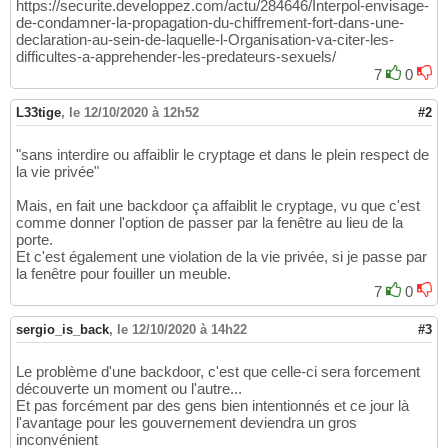
https://securite.developpez.com/actu/284646/Interpol-envisage-
de-condamner-la-propagation-du-chiffrement-fort-dans-une-
declaration-au-sein-de-laquelle-l-Organisation-va-citer-les-
difficultes-a-apprehender-les-predateurs-sexuels/
7
0
L33tige
,
le 12/10/2020 à 12h52
#2
"sans interdire ou affaiblir le cryptage et dans le plein respect de
la vie privée"
Mais, en fait une backdoor ça affaiblit le cryptage, vu que c'est
comme donner l'option de passer par la fenêtre au lieu de la
porte.
Et c'est également une violation de la vie privée, si je passe par
la fenêtre pour fouiller un meuble.
7
0
sergio_is_back
,
le 12/10/2020 à 14h22
#3
Le problème d'une backdoor, c'est que celle-ci sera forcement
découverte un moment ou l'autre...
Et pas forcément par des gens bien intentionnés et ce jour là
l'avantage pour les gouvernement deviendra un gros
inconvénient