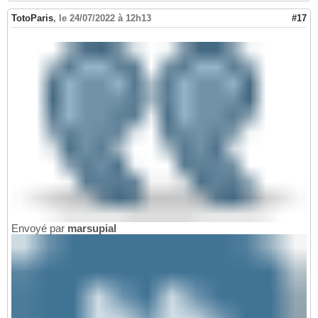
TotoParis
,
le 24/07/2022 à 12h13
#17
Envoyé par
marsupial