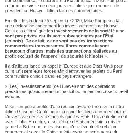
Par coïncidence, le secrétaire d'État américain Mike Pompeo a
entamé une visite de deux jours en Italie le jour même où le
président de Huawei Italie a fait ces commentaires.
En effet, le vendredi 25 septembre 2020, Mike Pompeo a fait
une déclaration concernant les investissements de Huawei.
Celui-ci a affirmé que
les investissements de la société « ne
sont pas privés, car ils sont subventionnés par l'État
(chinois). De ce fait, ce ne sont pas des transactions
commerciales transparentes, libres comme le sont
beaucoup d'autres, mais des transactions réalisées au
profit exclusif de l'appareil de sécurité (chinois) ».
Il a d'ailleurs lancé un appel à l'Europe et aux États-Unis pour
qu'ils unissent leurs forces afin d'entraver les projets du Parti
communiste chinois dans les pays étrangers.
« (Les) investissements (de Huawei) sont des opérations
prédatrices qu'aucune action ne doit ou ne peut autoriser », a-t-il
évoqué.
Mike Pompeo a profité d'une réunion avec le Premier ministre
italien Giuseppe Conte pour souligner les liens commerciaux et
d'investissements substantiels que les États-Unis entretiennent
avec l'Italie. En outre, le secrétaire d'État américain a mis en
garde La Botte contre les risques d'une éventuelle relation
commerciale avec la Chine, a fait savoir un porte-parole du