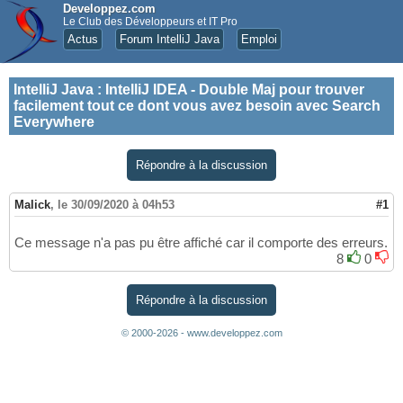
Developpez.com
Le Club des Développeurs et IT Pro
Actus
Forum IntelliJ Java
Emploi
IntelliJ Java
:
IntelliJ IDEA - Double Maj pour trouver
facilement tout ce dont vous avez besoin avec Search
Everywhere
Répondre à la discussion
Malick
,
le 30/09/2020 à 04h53
#1
Ce message n'a pas pu être affiché car il comporte des erreurs.
8
0
Répondre à la discussion
© 2000-2026 - www.developpez.com