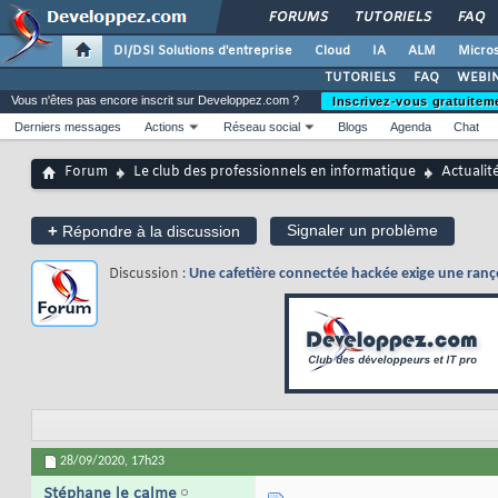
FORUMS
TUTORIELS
FAQ
DI/DSI Solutions d'entreprise
Cloud
IA
ALM
Micros
TUTORIELS
FAQ
WEBIN
Vous n'êtes pas encore inscrit sur Developpez.com ?
Inscrivez-vous gratuitem
Derniers messages
Actions
Réseau social
Blogs
Agenda
Chat
Forum
Le club des professionnels en informatique
Actualit
+
Signaler un problème
Répondre à la discussion
Discussion :
Une cafetière connectée hackée exige une ranço
28/09/2020,
17h23
Stéphane le calme