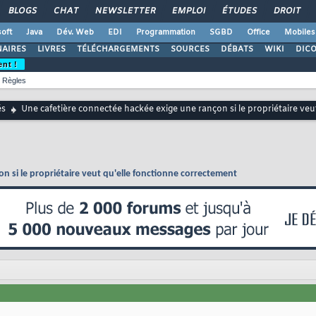
BLOGS
CHAT
NEWSLETTER
EMPLOI
ÉTUDES
DROIT
oft
Java
Dév. Web
EDI
Programmation
SGBD
Office
Mobiles
AIRES
LIVRES
TÉLÉCHARGEMENTS
SOURCES
DÉBATS
WIKI
DIC
ent !
Règles
és
Une cafetière connectée hackée exige une rançon si le propriétaire veu
n si le propriétaire veut qu'elle fonctionne correctement