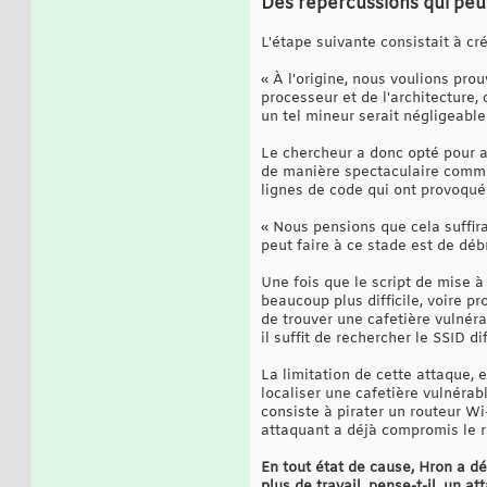
Des répercussions qui peu
L'étape suivante consistait à cr
« À l'origine, nous voulions pro
processeur et de l'architecture,
un tel mineur serait négligeable
Le chercheur a donc opté pour au
de manière spectaculaire comme 
lignes de code qui ont provoqué 
« Nous pensions que cela suffirai
peut faire à ce stade est de déb
Une fois que le script de mise à 
beaucoup plus difficile, voire pr
de trouver une cafetière vulnéra
il suffit de rechercher le SSID di
La limitation de cette attaque, 
localiser une cafetière vulnérab
consiste à pirater un routeur Wi-
attaquant a déjà compromis le ro
En tout état de cause, Hron a d
plus de travail, pense-t-il, un 