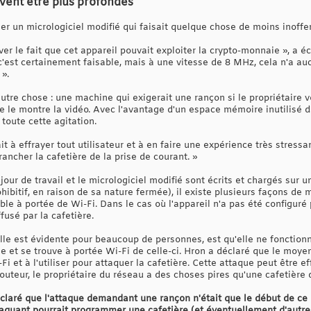
vent être plus profondes
éer un micrologiciel modifié qui faisait quelque chose de moins inoffen
uver le fait que cet appareil pouvait exploiter la crypto-monnaie », a é
 c'est certainement faisable, mais à une vitesse de 8 MHz, cela n'a au
 ».
tre chose : une machine qui exigerait une rançon si le propriétaire v
le montre la vidéo. Avec l'avantage d'un espace mémoire inutilisé da
toute cette agitation.
t à effrayer tout utilisateur et à en faire une expérience très stressa
rancher la cafetière de la prise de courant. »
jour de travail et le micrologiciel modifié sont écrits et chargés sur 
ohibitif, en raison de sa nature fermée), il existe plusieurs façons de 
ble à portée de Wi-Fi. Dans le cas où l'appareil n'a pas été configuré
ffusé par la cafetière.
elle est évidente pour beaucoup de personnes, est qu'elle ne fonction
le et se trouve à portée Wi-Fi de celle-ci. Hron a déclaré que le moy
Fi et à l'utiliser pour attaquer la cafetière. Cette attaque peut être e
uteur, le propriétaire du réseau a des choses pires qu'une cafetière 
éclaré que l'attaque demandant une rançon n'était que le début de ce 
attaquant pourrait programmer une cafetière (et éventuellement d'autr