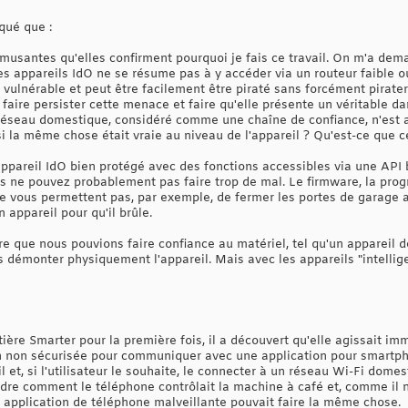
iqué que :
amusantes qu'elles confirment pourquoi je fais ce travail. On m'a de
s appareils IdO ne se résume pas à y accéder via un routeur faible ou
vulnérable et peut être facilement être piraté sans forcément pirater l
faire persister cette menace et faire qu'elle présente un véritable dan
éseau domestique, considéré comme une chaîne de confiance, n'est au
si la même chose était vraie au niveau de l'appareil ? Qu'est-ce que ce
pareil IdO bien protégé avec des fonctions accessibles via une API 
vous ne pouvez probablement pas faire trop de mal. Le firmware, la progr
ne vous permettent pas, par exemple, de fermer les portes de garage a
 appareil pour qu'il brûle.
re que nous pouvions faire confiance au matériel, tel qu'un appareil de
 démonter physiquement l'appareil. Mais avec les appareils "intelligen
ière Smarter pour la première fois, il a découvert qu'elle agissait 
on non sécurisée pour communiquer avec une application pour smartphon
il et, si l'utilisateur le souhaite, le connecter à un réseau Wi-Fi dome
re comment le téléphone contrôlait la machine à café et, comme il n
 application de téléphone malveillante pouvait faire la même chose.