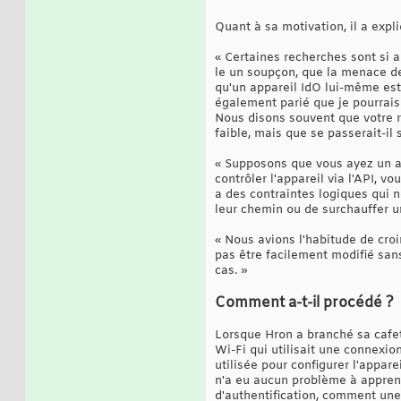
Quant à sa motivation, il a expl
« Certaines recherches sont si 
le un soupçon, que la menace de
qu'un appareil IdO lui-même est 
également parié que je pourrais 
Nous disons souvent que votre r
faible, mais que se passerait-il 
« Supposons que vous ayez un ap
contrôler l'appareil via l'API, 
a des contraintes logiques qui 
leur chemin ou de surchauffer un
« Nous avions l'habitude de croi
pas être facilement modifié sans
cas. »
Comment a-t-il procédé ?
Lorsque Hron a branché sa cafet
Wi-Fi qui utilisait une connexi
utilisée pour configurer l'appare
n'a eu aucun problème à apprend
d'authentification, comment une