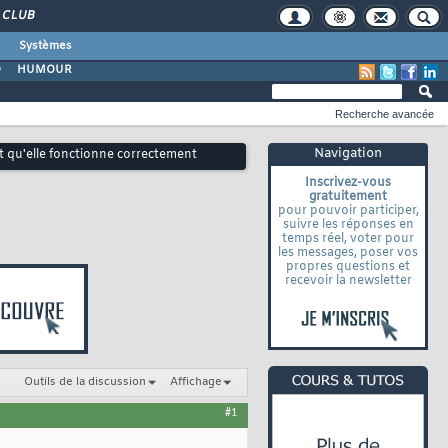
CLUB
Systèmes
O
HUMOUR
Recherche avancée
Navigation
t qu'elle fonctionne correctement
Inscrivez-vous
gratuitement
pour pouvoir participer,
suivre les réponses en
temps réel, voter pour
les messages, poser vos
propres questions et
recevoir la newsletter
Outils de la discussion
Affichage
#1