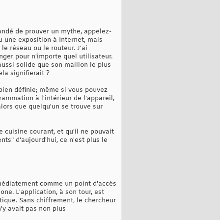
mandé de prouver un mythe, appelez-
 une exposition à Internet, mais
e réseau ou le routeur. J'ai
ger pour n'importe quel utilisateur.
ssi solide que son maillon le plus
la signifierait ?
bien définie; même si vous pouvez
ammation à l'intérieur de l'appareil,
lors que quelqu'un se trouve sur
 cuisine courant, et qu'il ne pouvait
ts" d'aujourd'hui, ce n'est plus le
immédiatement comme un point d'accès
e. L'application, à son tour, est
stique. Sans chiffrement, le chercheur
'y avait pas non plus