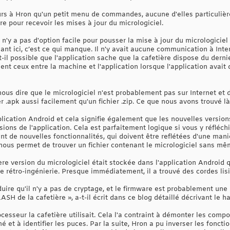
ours à Hron qu'un petit menu de commandes, aucune d'elles particulièr
re pour recevoir les mises à jour du micrologiciel.
il n'y a pas d'option facile pour pousser la mise à jour du micrologiciel
sant ici, c’est ce qui manque. Il n'y avait aucune communication à Inter
t-il possible que l'application sache que la cafetière dispose du derni
ent ceux entre la machine et l'application lorsque l'application avai
ous dire que le micrologiciel n'est probablement pas sur Internet et do
r .apk aussi facilement qu'un fichier .zip. Ce que nous avons trouvé 
pplication Android et cela signifie également que les nouvelles versio
ons de l'application. Cela est parfaitement logique si vous y réfléc
t de nouvelles fonctionnalités, qui doivent être reflétées d'une mani
il nous permet de trouver un fichier contenant le micrologiciel sans mê
ère version du micrologiciel était stockée dans l'application Android qu
e rétro-ingénierie. Presque immédiatement, il a trouvé des cordes lis
uire qu'il n'y a pas de cryptage, et le firmware est probablement une 
H de la cafetière », a-t-il écrit dans ce blog détaillé décrivant le ha
cesseur la cafetière utilisait. Cela l'a contraint à démonter les compo
mé et à identifier les puces. Par la suite, Hron a pu inverser les fonct