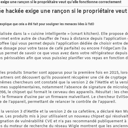
xige une rançon si le propriétaire veut qu'elle fonctionne correctement
e hackée exige une rançon si le propriétaire veut
explique que cela a été fait pour souligner les menaces liées à l'IdO
alisée dans la « cuisine intelligente » (smart kitchen). Elle propose d
rmet entre autre de chauffer de l'eau à distance depuis l'application
offee (qui vous permet depuis l'application dédiée de choisir entre deu
r le dosage pour votre tasse de café parfaite) ou encore FridgeCam (l
vous permet de savoir ce que vous avez dans votre réfrigérateur depuis
 périssables afin que vous puissiez planifier vos repas en fonction de 
les produits Smarter sont apparus pour la première fois en 2015, lors
artners ont découvert qu'ils pouvaient récupérer une clé de cryptage 
mêmes chercheurs ont constaté que la version 2 de l'iKettle et la versi
èmes supplémentaires, notamment l'absence de signature de microlog
266, le chipset qui formait le cerveau des appareils. Résultat : les ch
le firmware d'usine par un firmware malveillant. Le chercheur EvilSo
 de l'appareil, permettant de relancer le contrôle de l'appareil.
 la version 3 d'iKettle et la version 2 de sa cafetière, a déclaré Ken M
e. Les produits mis à jour utilisaient un nouveau chipset qui résolvait
gnation de vulnérabilité CVE et n'a pas recommandé publiquement à se
es du moteur de recherche du réseau Wigle montrent que les anciennes