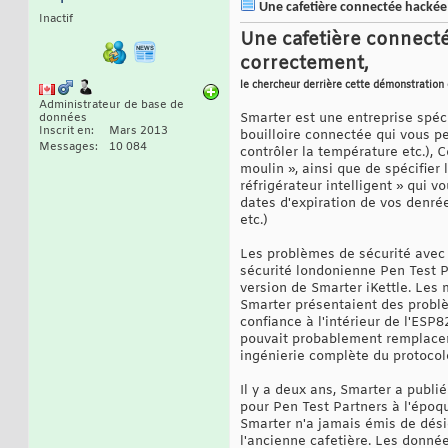
Une cafetière connectée hackée e
Inactif
Une cafetière connecté
correctement,
le chercheur derrière cette démonstration 
Administrateur de base de
Smarter est une entreprise spéci
données
Inscrit en
Mars 2013
bouilloire connectée qui vous pe
Messages
10 084
contrôler la température etc.), C
moulin », ainsi que de spécifie
réfrigérateur intelligent » qui 
dates d'expiration de vos denrées
etc.)
Les problèmes de sécurité avec 
sécurité londonienne Pen Test P
version de Smarter iKettle. Les 
Smarter présentaient des probl
confiance à l'intérieur de l'ESP8
pouvait probablement remplacer 
ingénierie complète du protocole
Il y a deux ans, Smarter a publié
pour Pen Test Partners à l'époqu
Smarter n'a jamais émis de dési
l'ancienne cafetière. Les donné