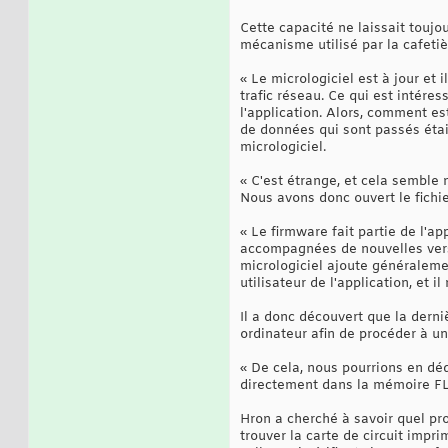
Cette capacité ne laissait touj
mécanisme utilisé par la cafetiè
« Le micrologiciel est à jour et 
trafic réseau. Ce qui est intéres
l'application. Alors, comment es
de données qui sont passés étai
micrologiciel.
« C'est étrange, et cela semble n
Nous avons donc ouvert le fichie
« Le firmware fait partie de l'a
accompagnées de nouvelles versi
micrologiciel ajoute généralemen
utilisateur de l'application, et 
Il a donc découvert que la derni
ordinateur afin de procéder à un
« De cela, nous pourrions en déd
directement dans la mémoire FLAS
Hron a cherché à savoir quel pro
trouver la carte de circuit impri