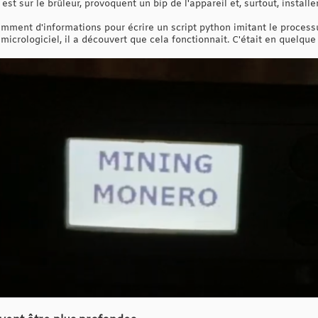
 est sur le brûleur, provoquent un bip de l'appareil et, surtout, install
mment d'informations pour écrire un script python imitant le processu
icrologiciel, il a découvert que cela fonctionnait. C'était en quelque 