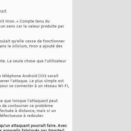
sif.
crit Hron. « Compte tenu du
cun sens car la valeur produite par
oulait qu'elle cesse de fonctionner
ns le silicium, Hron a ajouté des
nte. La seule chose que l'utilisateur
un téléphone Android (iOS serait
mener l'attaque. Le plus simple est
 pour se connecter à un réseau Wi-Fi,
ne que lorsque l'attaquant peut
en de contourner ce problème
ffectuée à distance, mais si un
défectueuse à redouter.
qu'un attaquant pourrait faire. Avec
es appareils fabriqués par Smarter)