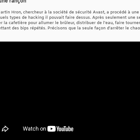
 une rançon
rtin Hron, chercheur à la société de sécurité Avast, a procédé à une 
uels types de hacking il pouvait faire dessus. Après seulement une se
r la cafetière pour allumer le brûleur, distribuer de l'eau, faire tourne
tant des bips répétés. Précisons que la seule façon d'arrêter le chao