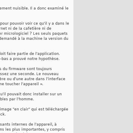
ement nuisible. Il a donc examiné le
 pour pouvoir voir ce qu'il y a dans le
net ni de la cafetière ni de
er micrologiciel ? Les seuls paquets
t demandé à la machine la version du
it faire partie de l'application.
là-bas a prouvé notre hypothèse.
ns du firmware sont toujours
hissez une seconde. Le nouveau
ère ou d'une autre dans l'interface
me toucher l'appareil ».
'il pouvait donc installer sur un
ibles par l'homme.
image "en clair" qui est téléchargée
ck.
sants internes de l'appareil, à
ions les plus importantes, y compris