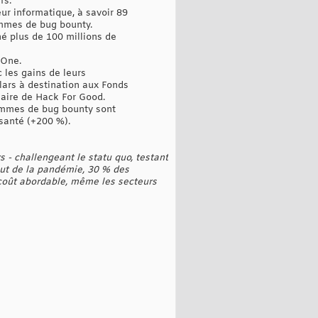
rs.
ur informatique, à savoir 89
ammes de bug bounty.
 plus de 100 millions de
rOne.
 les gains de leurs
lars à destination aux Fonds
iaire de Hack For Good.
rammes de bug bounty sont
 santé (+200 %).
- challengeant le statu quo, testant
but de la pandémie, 30 % des
 coût abordable, même les secteurs