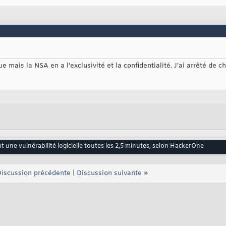
nue mais la NSA en a l'exclusivité et la confidentialité. J'ai arrêté de 
 une vulnérabilité logicielle toutes les 2,5 minutes, selon HackerOne
iscussion précédente
|
Discussion suivante
»