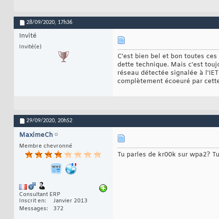
28/09/2020,
17h36
Invité
Invité(e)
C'est bien bel et bon toutes ces
dette technique. Mais c'est touj
réseau détectée signalée à l'IET
complètement écoeuré par cette
29/09/2020,
20h52
MaximeCh
Membre chevronné
Tu parles de kr00k sur wpa2? Tu
Consultant ERP
Inscrit en
Janvier 2013
Messages
372