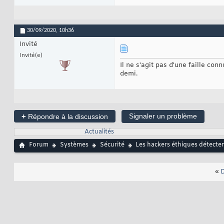
30/09/2020,
10h36
Invité
Invité(e)
Il ne s'agit pas d'une faille con
demi.
+
Signaler un problème
Répondre à la discussion
Actualités
Forum
Systèmes
Sécurité
Les hackers éthiques détectent
«
D