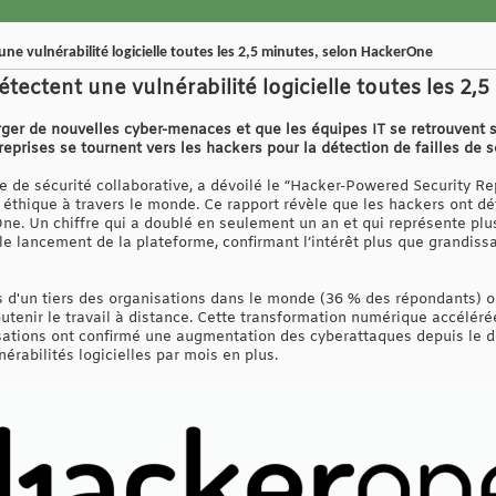
ne vulnérabilité logicielle toutes les 2,5 minutes, selon HackerOne
tectent une vulnérabilité logicielle toutes les 2
rger de nouvelles cyber-menaces et que les équipes IT se retrouven
reprises se tournent vers les hackers pour la détection de failles de s
de sécurité collaborative, a dévoilé le “Hacker-Powered Security Rep
éthique à travers le monde. Ce rapport révèle que les hackers ont dé
e. Un chiffre qui a doublé en seulement un an et qui représente plus
le lancement de la plateforme, confirmant l’intérêt plus que grandiss
s d'un tiers des organisations dans le monde (36 % des répondants) on
enir le travail à distance. Cette transformation numérique accéléré
sations ont confirmé une augmentation des cyberattaques depuis le déb
érabilités logicielles par mois en plus.