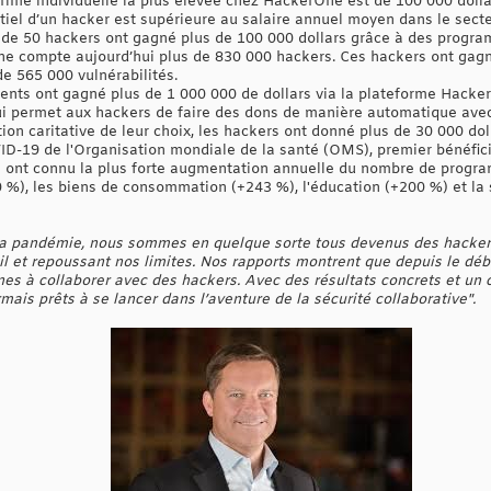
prime individuelle la plus élevée chez HackerOne est de 100 000 dolla
tiel d’un hacker est supérieure au salaire annuel moyen dans le secte
s de 50 hackers ont gagné plus de 100 000 dollars grâce à des progr
compte aujourd’hui plus de 830 000 hackers. Ces hackers ont gagné
de 565 000 vulnérabilités.
rents ont gagné plus de 1 000 000 de dollars via la plateforme Hacke
i permet aux hackers de faire des dons de manière automatique avec
ion caritative de leur choix, les hackers ont donné plus de 30 000 dol
D-19 de l'Organisation mondiale de la santé (OMS), premier bénéfic
ui ont connu la plus forte augmentation annuelle du nombre de prog
0 %), les biens de consommation (+243 %), l'éducation (+200 %) et la
la pandémie, nous sommes en quelque sorte tous devenus des hackers 
l et repoussant nos limites. Nos rapports montrent que depuis le dé
ines à collaborer avec des hackers. Avec des résultats concrets et un
mais prêts à se lancer dans l’aventure de la sécurité collaborative".