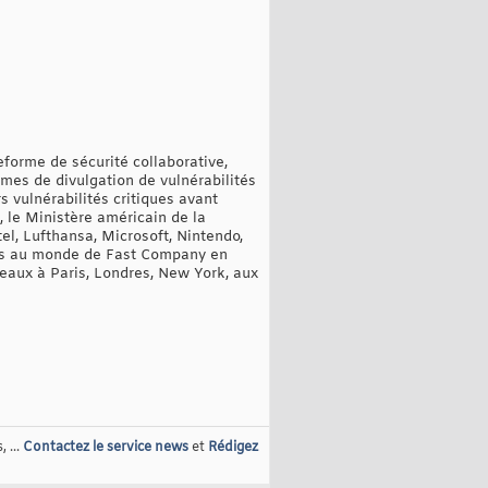
forme de sécurité collaborative,
es de divulgation de vulnérabilités
s vulnérabilités critiques avant
 le Ministère américain de la
l, Lufthansa, Microsoft, Nintendo,
ntes au monde de Fast Company en
eaux à Paris, Londres, New York, aux
 ...
Contactez le service news
et
Rédigez