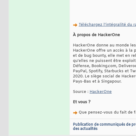
Téléchargez l'intégralité du 
À propos de HackerOne
HackerOne donne au monde les mo
HackerOne offre un accès à la 
et de bug bounty, elle met en re
qu'elles ne puissent être explo
Défense, Booking.com, Deliveroo
PayPal, Spotify, Starbucks et T
2020. Le siège social de Hacker
Pays-Bas et à Singapour.
Source :
HackerOne
Et vous ?
Que pensez-vous du fait de fa
Publication de communiqués de pr
des actualités