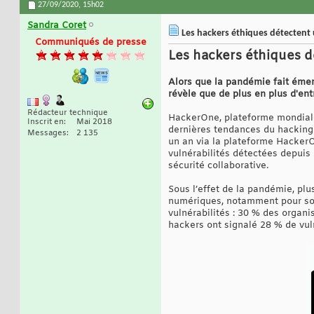
27/09/2020,
15h02
Sandra Coret
Les hackers éthiques détectent u
Communiqués de presse
Les hackers éthiques dé
Alors que la pandémie fait éme
révèle que de plus en plus d'ent
Rédacteur technique
HackerOne, plateforme mondiale 
Inscrit en
Mai 2018
dernières tendances du hacking 
Messages
2 135
un an via la plateforme HackerOn
vulnérabilités détectées depuis 
sécurité collaborative.
Sous l’effet de la pandémie, plu
numériques, notamment pour sout
vulnérabilités : 30 % des organi
hackers ont signalé 28 % de vuln