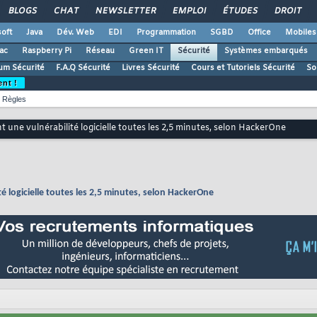
BLOGS
CHAT
NEWSLETTER
EMPLOI
ÉTUDES
DROIT
oft
Java
Dév. Web
EDI
Programmation
SGBD
Office
Mobiles
ac
Raspberry Pi
Réseau
Green IT
Sécurité
Systèmes embarqués
um Sécurité
F.A.Q Sécurité
Livres Sécurité
Cours et Tutoriels Sécurité
So
ent !
Règles
 une vulnérabilité logicielle toutes les 2,5 minutes, selon HackerOne
é logicielle toutes les 2,5 minutes, selon HackerOne