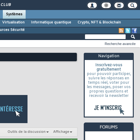
CLUB
Systèmes
Virtualisation
Informatique quantique
Crypto, NFT & Blockchain
urces Sécurité
Recherche avancée
Navigation
Inscrivez-vous
gratuitement
pour pouvoir participer,
suivre les réponses en
temps réel, voter pour
les messages, poser vos
propres questions et
recevoir la newsletter
Outils de la discussion
Affichage