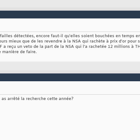
 failles détectées, encore faut-il qu'elles soient bouchées en temps e
ours mieux que de les revendre à la NSA qui rachète à prix d'or pour so
F a reçu un veto de la part de la NSA qui l'a rachetée 12 millions à T
 manière de faire.
 as arrêté la recherche cette année?