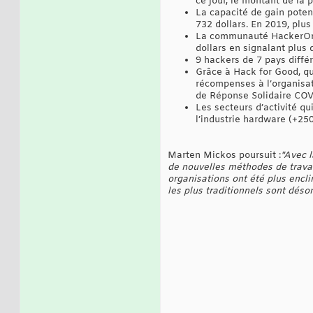
ce jour, le montant de la 
La capacité de gain poten
732 dollars. En 2019, plu
La communauté HackerOne 
dollars en signalant plus 
9 hackers de 7 pays diffé
Grâce à Hack for Good, qu
récompenses à l’organisat
de Réponse Solidaire COVI
Les secteurs d’activité q
l’industrie hardware (+25
Marten Mickos poursuit :
"Avec 
de nouvelles méthodes de travai
organisations ont été plus encl
les plus traditionnels sont désor