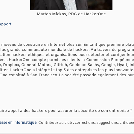
Marten Mickos, PDG de HackerOne
rapport
yens de construire un Internet plus sûr. En tant que première plate
plus grande communauté mondiale de hackers. Au travers de programm
lation hackers éthiques et organisations pour détecter et corriger leur
itées. HackerOne compte parmi ses clients la Commission Européenne,
, Dropbox, General Motors, GitHub, Goldman Sachs, Google, Hyatt, Inte
witter. HackerOne a intégré le top 5 des entreprises les plus innova
One est situé à San Francisco. La société possède également des bur
ire appel à des hackers pour assurer la sécurité de son entreprise ?
esse en informatique
. Contribuez au club : corrections, suggestions, critiques,