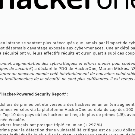
 en interne se sentent plus préoccupés que jamais par l'impact de cy
 est désormais davantage exposée aux cyber-menaces. Une anxiété par
 sécurité ont vu leurs effectifs réduits et qu’un quart a subi des co
onnel, augmentation des cyberattaques et efforts menés pour soutenir
ipes de sécurité"
, a déclaré le PDG de HackerOne, Marten Mickos.
"D
dapter au nouveau monde créé inévitablement de nouvelles vulnérabil
 traditionnelles de la sécurité ne sont plus suffisantes. Il est temps
“Hacker-Powered Security Report” :
 dollars de primes ont été versés à des hackers en un an (en augment
e primes versées via la plateforme HackerOne au-delà du cap des 100 m
e Top 10 des pays où les hackers ont reçu le plus de primes (#8), avec
nnée écoulée.
ckers français ont presque triplé en un an (+ 297 %).
ime pour la détection d’une vulnérabilité critique est de 3650 dolla