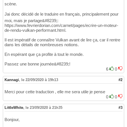
scène.
Jai donc décidé de le traduire en français, principalement pour
moi, mais je partage&#8239;:
https://www.fevrierdorian.com/carnet/pages/ecrire-un-moteur-
de-rendu-vulkan-performant.html.
Il est impératif de connaître Vulkan avant de lire ça, car il rentre
dans les détails de nombreuses notions.
En espérant que ça profite à tout le monde.
Passez une bonne journée&#8239;!
6
0
Kannagi
,
le 22/09/2020 à 19h13
#2
Merci pour cette traduction , elle me sera utile je pense
0
0
LittleWhite
,
le 23/09/2020 à 21h35
#3
Bonjour,