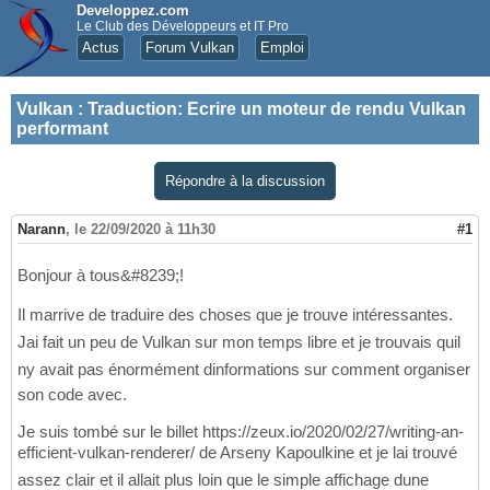
Developpez.com
Le Club des Développeurs et IT Pro
Actus
Forum Vulkan
Emploi
Vulkan
:
Traduction: Ecrire un moteur de rendu Vulkan
performant
Répondre à la discussion
Narann
,
le 22/09/2020 à 11h30
#1
Bonjour à tous&#8239;!
Il marrive de traduire des choses que je trouve intéressantes.
Jai fait un peu de Vulkan sur mon temps libre et je trouvais quil
ny avait pas énormément dinformations sur comment organiser
son code avec.
Je suis tombé sur le billet https://zeux.io/2020/02/27/writing-an-
efficient-vulkan-renderer/ de Arseny Kapoulkine et je lai trouvé
assez clair et il allait plus loin que le simple affichage dune