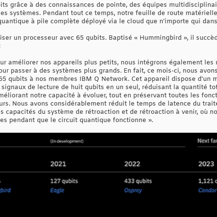
bits grâce à des connaissances de pointe, des équipes multidisciplina
s systèmes. Pendant tout ce temps, notre feuille de route matériell
 quantique à pile complète déployé via le cloud que n'importe qui da
aliser un processeur avec 65 qubits. Baptisé « Hummingbird », il succè
:
our améliorer nos appareils plus petits, nous intégrons également le
our passer à des systèmes plus grands. En fait, ce mois-ci, nous avon
qubits à nos membres IBM Q Network. Cet appareil dispose d'un mul
 signaux de lecture de huit qubits en un seul, réduisant la quantité 
méliorant notre capacité à évoluer, tout en préservant toutes les fon
urs. Nous avons considérablement réduit le temps de latence du trai
s capacités du système de rétroaction et de rétroaction à venir, où n
es pendant que le circuit quantique fonctionne ».