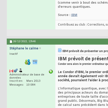
(comme venir à bout des schémas
d’erreurs quantiques.
Source :
IBM
Contribuez au club : Corrections, sug
26/12/2022,
13h46
Stéphane le calme
IBM prévoit de présenter un pr
Inactif
IBM prévoit de présent
Condor sera alors le premier ordinateur q
Le Condor d'IBM, le premier ord
Administrateur de base de
année devrait également voir IB
données
société, pourraient l'aider à pr
Inscrit en
Mars 2013
Messages
10 084
L'informatique quantique, avec 
des principaux acteurs du domai
entreprises de toute taille d'a
grand public. Désormais, Big Blu
de calcul sans précédent dans l