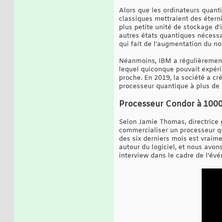
Alors que les ordinateurs quant
classiques mettraient des étern
plus petite unité de stockage d'i
autres états quantiques nécessai
qui fait de l'augmentation du n
Néanmoins, IBM a régulièrement 
lequel quiconque pouvait expérim
proche. En 2019, la société a cré
processeur quantique à plus de 1
Processeur Condor à 1000
Selon Jamie Thomas, directrice 
commercialiser un processeur qu
des six derniers mois est vraimen
autour du logiciel, et nous avo
interview dans le cadre de l'év