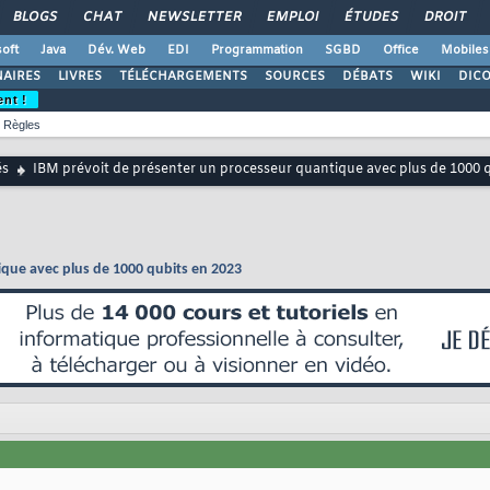
BLOGS
CHAT
NEWSLETTER
EMPLOI
ÉTUDES
DROIT
oft
Java
Dév. Web
EDI
Programmation
SGBD
Office
Mobiles
AIRES
LIVRES
TÉLÉCHARGEMENTS
SOURCES
DÉBATS
WIKI
DIC
ent !
Règles
és
IBM prévoit de présenter un processeur quantique avec plus de 1000 
que avec plus de 1000 qubits en 2023