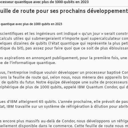
ocesseur quantique avec plus de 1000 qubits en 2023
ille de route pour ses prochains développement
r quantique avec plus de 1000 qubits en 2023
scientifiques et les ingénieurs ont indiqué « qu’un jour » serait const
 calculs utiles qui submergeraient n’importe quel supercalculateur c
lques dizaines de qubits (l'état quantique qui représente la plus pet
tique du bit), pas assez pour faire quoi que ce soit de plus éblouissa
s aspirations en annonçant publiquement, pour la première fois, une 
 de l’informatique quantique.
évus, l’entreprise indique vouloir développer un processeur baptisé C
lions la feuille de route qui, selon nous, nous mènera des appareils br
n de qubits du futur. Notre équipe développe une suite de processeurs 
ériphérique de plus de 1000 qubits, appelé IBM Quantum Condor, qui de
es d’IBM atteignent 65 qubits. L’année prochaine, elle prévoit de pa
tat, IBM travaille sur un système de réfrigération à dilution pour abri
es encore plus massifs au-delà de Condor, nous développons un réfrigé
tuellement disponible dans le commerce. Cette feuille de route nous m