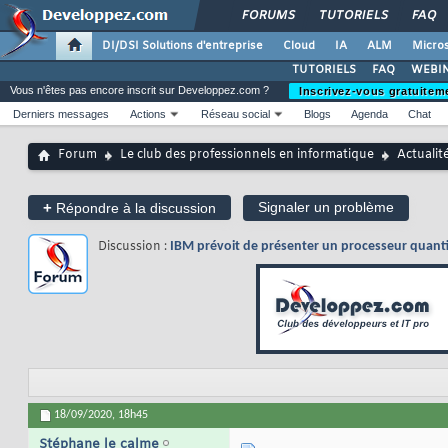
FORUMS
TUTORIELS
FAQ
DI/DSI Solutions d'entreprise
Cloud
IA
ALM
Micros
TUTORIELS
FAQ
WEBIN
Vous n'êtes pas encore inscrit sur Developpez.com ?
Inscrivez-vous gratuitem
Derniers messages
Actions
Réseau social
Blogs
Agenda
Chat
Forum
Le club des professionnels en informatique
Actualit
+
Signaler un problème
Répondre à la discussion
Discussion :
IBM prévoit de présenter un processeur quanti
18/09/2020,
18h45
Stéphane le calme