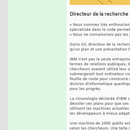
Directeur de la recherche 
« Nous sommes très enthousiaste
spécialisée dans le code permet
« Nous ne connaissions pas les ja
Dario Gil, directeur de la reche
qu'un plan et une présentation Po
IBM n'est pas la seule entrepris
termes de relations publiques, I
chercheurs avaient utilisé leur 
submergerait tout ordinateur co
feuille de route pour construire
division d'informatique quantique
pour les progrès.
La chronologie déclarée d’IBM c
dévoiler ses plans pour que ses 
utilisent les machines actuelles
les développeurs à mieux adapter
Une machine de 1000 qubits est 
selon les chercheurs. Une telle 