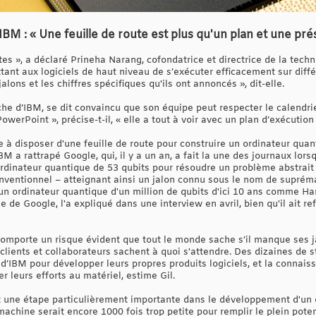
IBM : « Une feuille de route est plus qu'un plan et une pr
s », a déclaré Prineha Narang, cofondatrice et directrice de la techn
tant aux logiciels de haut niveau de s’exécuter efficacement sur diff
lons et les chiffres spécifiques qu'ils ont annoncés », dit-elle.
rche d’IBM, se dit convaincu que son équipe peut respecter le calendrie
werPoint », précise-t-il, « elle a tout à voir avec un plan d’exécution 
e à disposer d'une feuille de route pour construire un ordinateur quan
BM a rattrapé Google, qui, il y a un an, a fait la une des journaux lor
ordinateur quantique de 53 qubits pour résoudre un problème abstrait 
nventionnel – atteignant ainsi un jalon connu sous le nom de suprém
 un ordinateur quantique d'un million de qubits d'ici 10 ans comme Har
 de Google, l'a expliqué dans une interview en avril, bien qu'il ait re
omporte un risque évident que tout le monde sache s’il manque ses ja
clients et collaborateurs sachent à quoi s'attendre. Des dizaines de 
 d’IBM pour développer leurs propres produits logiciels, et la connais
 leurs efforts au matériel, estime Gil.
une étape particulièrement importante dans le développement d'un o
machine serait encore 1000 fois trop petite pour remplir le plein pote