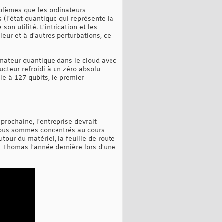
oblèmes que les ordinateurs
 (l'état quantique qui représente la
on utilité. L'intrication et les
eur et à d'autres perturbations, ce
inateur quantique dans le cloud avec
ucteur refroidi à un zéro absolu
gle à 127 qubits, le premier
rochaine, l'entreprise devrait
 nous sommes concentrés au cours
utour du matériel, la feuille de route
é Thomas l'année dernière lors d'une