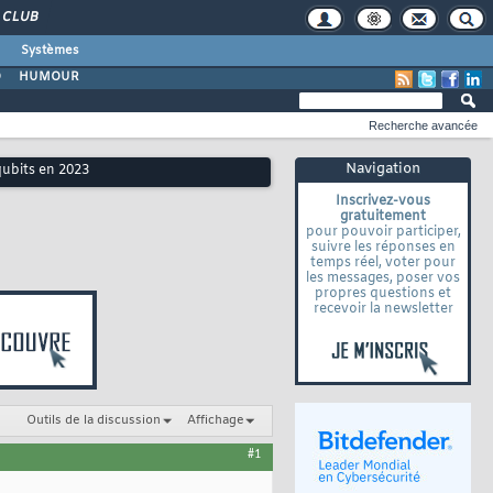
CLUB
Systèmes
O
HUMOUR
Recherche avancée
Navigation
qubits en 2023
Inscrivez-vous
gratuitement
pour pouvoir participer,
suivre les réponses en
temps réel, voter pour
les messages, poser vos
propres questions et
recevoir la newsletter
Outils de la discussion
Affichage
#1