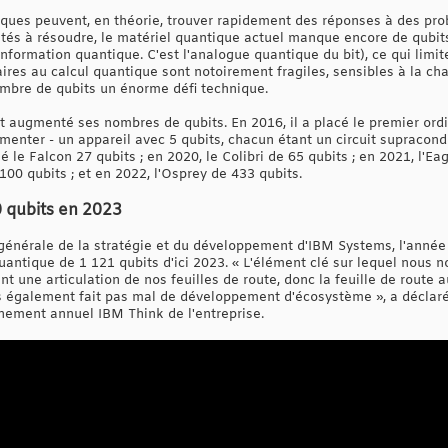
iques peuvent, en théorie, trouver rapidement des réponses à des pr
ités à résoudre, le matériel quantique actuel manque encore de qubits
nformation quantique. C'est l'analogue quantique du bit), ce qui limite s
res au calcul quantique sont notoirement fragiles, sensibles à la chal
ombre de qubits un énorme défi technique.
augmenté ses nombres de qubits. En 2016, il a placé le premier ord
enter - un appareil avec 5 qubits, chacun étant un circuit supracond
é le Falcon 27 qubits ; en 2020, le Colibri de 65 qubits ; en 2021, l'Ea
00 qubits ; et en 2022, l'Osprey de 433 qubits.
 qubits en 2023
générale de la stratégie et du développement d'IBM Systems, l'année p
antique de 1 121 qubits d'ici 2023. « L'élément clé sur lequel nous
t une articulation de nos feuilles de route, donc la feuille de route a
ns également fait pas mal de développement d'écosystème », a déclar
énement annuel IBM Think de l'entreprise.