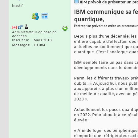
IBM prévoit de présenter un pr
Inactif
IBM communique sa feu
quantique,
l'entreprise prévoit de créer un processeu
Administrateur de base de
Depuis plus d’une décennie, les 
données
Inscrit en
Mars 2013
entière capable d’effectuer des
Messages
10 084
actuelles ne contiennent que que
quantique. C'est l'analogue quan
IBM semble faire un pas dans ce
développements dans le domaine
Parmi les différents travaux pr
qubits : « Aujourd'hui, nous pub
aux appareils à plus d'un millio
de meilleure qualité, avec un p
2023 ».
Actuellement les puces quantiqu
en 2022. Pour aboutir à ce résul
élevée :
« Afin de loger des périphériqu
n'importe quel réfrigérateur ac