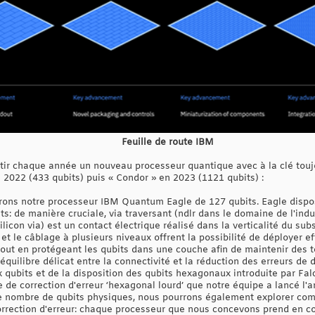
Feuille de route IBM
rtir chaque année un nouveau processeur quantique avec à la clé toujo
 2022 (433 qubits) puis « Condor » en 2023 (1121 qubits) :
rons notre processeur IBM Quantum Eagle de 127 qubits. Eagle dispos
s: de manière cruciale, via traversant (ndlr dans le domaine de l'ind
licon via) est un contact électrique réalisé dans la verticalité du sub
et le câblage à plusieurs niveaux offrent la possibilité de déployer 
tout en protégeant les qubits dans une couche afin de maintenir des
quilibre délicat entre la connectivité et la réduction des erreurs de
 qubits et de la disposition des qubits hexagonaux introduite par Fal
de correction d'erreur ‘hexagonal lourd’ que notre équipe a lancé l'a
nombre de qubits physiques, nous pourrons également explorer comm
orrection d'erreur: chaque processeur que nous concevons prend en c