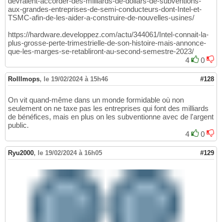
devraient-accorder-des-milliards-de-dollars-de-subventions-
aux-grandes-entreprises-de-semi-conducteurs-dont-Intel-et-
TSMC-afin-de-les-aider-a-construire-de-nouvelles-usines/
https://hardware.developpez.com/actu/344061/Intel-connait-la-
plus-grosse-perte-trimestrielle-de-son-histoire-mais-annonce-
que-les-marges-se-retabliront-au-second-semestre-2023/
4
0
Rolllmops
,
le 19/02/2024 à 15h46
#128
On vit quand-même dans un monde formidable où non
seulement on ne taxe pas les entreprises qui font des milliards
de bénéfices, mais en plus on les subventionne avec de l'argent
public.
4
0
Ryu2000
,
le 19/02/2024 à 16h05
#129