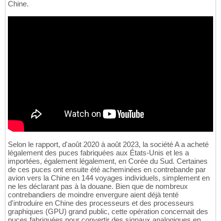
Chine.
Selon le rapport, d'août 2020 à août 2023, la société A a acheté
légalement des puces fabriquées aux États-Unis et les a
importées, également légalement, en Corée du Sud. Certaines
de ces puces ont ensuite été acheminées en contrebande par
avion vers la Chine en 144 voyages individuels, simplement en
ne les déclarant pas à la douane. Bien que de nombreux
contrebandiers de moindre envergure aient déjà tenté
d'introduire en Chine des processeurs et des processeurs
graphiques (GPU) grand public, cette opération concernait des
puces fabriquées pour convertir des signaux analogiques en