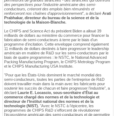
permettront de grandes avancées - des avancées qui ouvriront
des perspectives pour l'industrie américaine des semi-
conducteurs, créeront des emplois bien rémunérés et
renforceront nos chaînes d'approvisionnement
", a déclaré
Arati
Prabhakar, directeur du bureau de la science et de la
technologie de la Maison-Blanche.
Le CHIPS and Science Act du président Biden a alloué 39
milliards de dollars au ministère du commerce pour financer la
fabrication de semi-conducteurs à terre par le biais d'un
programme d'incitation. Cette enveloppe comprend également
11 milliards de dollars destinés à faire progresser le leadership
américain en matière de R&D sur les semi-conducteurs par le
biais de quatre programmes : le NSTC, le National Advanced
Packing Manufacturing Program, le CHIPS Metrology Program
et le CHIPS Manufacturing USA Institute.
"Pour que les États-Unis dominent le marché mondial des
semi-conducteurs, toutes les parties de l'entreprise de R&D
doivent travailler main dans la main avec les fabricants pour
soutenir les succès de chacun et faire progresser l'industrie", a
déclaré
Laurie E. Locascio, sous-secrétaire d'État au
commerce chargé des normes et de la technologie et
directeur de l'Institut national des normes et de la
technologie (NIST).
"Avec le NSTC à l'épicentre, les
programmes de CHIPS R&D s'efforcent de révolutionner
l'écosystème américain des semi-conducteurs et de permettre