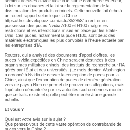
seraient accusés d'avoir violé la loi sur le commerce extérieur,
la loi sur les douanes et la loi sur la réglementation de la
dissimulation des produits criminels. Cette nouvelle fait écho à
un récent rapport selon lequel la Chine
https://droit.developpez.com/actu/352958/ à rentrer en
possession des puces Nvidia A100 et H100 malgré les
restrictions et les interdictions mises en place par les États-
Unis. Ces puces, notamment la puce H100, sont deux des
matériels électroniques les plus convoités à l'heure actuelle par
les entreprises d'IA.
Reuters, qui a analysé des documents d'appel d'offres, les
puces Nvidia expédiées en Chine seraient destinées à des
organismes militaires chinois, des instituts de recherche sur l'IA
gérés par l'État et des universités. (Le mois dernier, Washington
a ordonné à Nvidia de cesser la conception de puces pour la
Chine, ainsi que l'exportation de puces de dernière génération
vers ce pays.) Rien ne permet de prouver ces allégations, mais
l'opération démantelée par les autorités sud-coréennes montre
que ce trafic existe et qu'elle peut être menée à une grande
échelle.
Et vous ?
Quel est votre avis sur le sujet ?
Que pensez-vous de cette vaste opération de contrebande de
puces vers la Chine ?