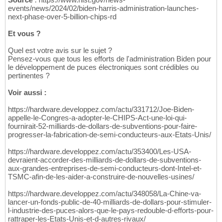
events/news/2024/02/biden-harris-administration-launches-
next-phase-over-5-billion-chips-rd
Et vous ?
Quel est votre avis sur le sujet ?
Pensez-vous que tous les efforts de l'administration Biden pour
le développement de puces électroniques sont crédibles ou
pertinentes ?
Voir aussi :
https://hardware.developpez.com/actu/331712/Joe-Biden-
appelle-le-Congres-a-adopter-le-CHIPS-Act-une-loi-qui-
fournirait-52-milliards-de-dollars-de-subventions-pour-faire-
progresser-la-fabrication-de-semi-conducteurs-aux-Etats-Unis/
https://hardware.developpez.com/actu/353400/Les-USA-
devraient-accorder-des-milliards-de-dollars-de-subventions-
aux-grandes-entreprises-de-semi-conducteurs-dont-Intel-et-
TSMC-afin-de-les-aider-a-construire-de-nouvelles-usines/
https://hardware.developpez.com/actu/348058/La-Chine-va-
lancer-un-fonds-public-de-40-milliards-de-dollars-pour-stimuler-
l-industrie-des-puces-alors-que-le-pays-redouble-d-efforts-pour-
rattraper-les-Etats-Unis-et-d-autres-rivaux/