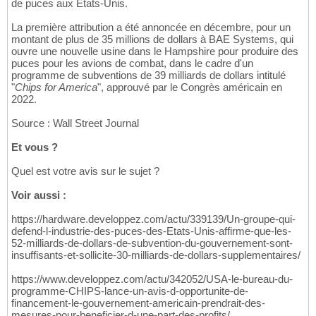
de puces aux États-Unis.
La première attribution a été annoncée en décembre, pour un
montant de plus de 35 millions de dollars à BAE Systems, qui
ouvre une nouvelle usine dans le Hampshire pour produire des
puces pour les avions de combat, dans le cadre d'un
programme de subventions de 39 milliards de dollars intitulé
"
Chips for America
", approuvé par le Congrès américain en
2022.
Source : Wall Street Journal
Et vous ?
Quel est votre avis sur le sujet ?
Voir aussi :
https://hardware.developpez.com/actu/339139/Un-groupe-qui-
defend-l-industrie-des-puces-des-Etats-Unis-affirme-que-les-
52-milliards-de-dollars-de-subvention-du-gouvernement-sont-
insuffisants-et-sollicite-30-milliards-de-dollars-supplementaires/
https://www.developpez.com/actu/342052/USA-le-bureau-du-
programme-CHIPS-lance-un-avis-d-opportunite-de-
financement-le-gouvernement-americain-prendrait-des-
mesures-pour-beneficier-d-une-part-des-profits/