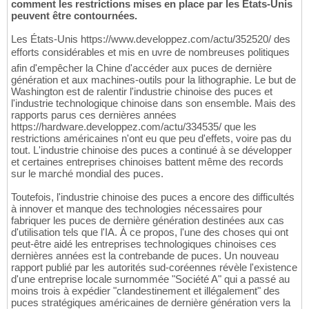
comment les restrictions mises en place par les États-Unis
peuvent être contournées.
Les États-Unis https://www.developpez.com/actu/352520/ des
efforts considérables et mis en uvre de nombreuses politiques
afin d'empêcher la Chine d'accéder aux puces de dernière
génération et aux machines-outils pour la lithographie. Le but de
Washington est de ralentir l'industrie chinoise des puces et
l'industrie technologique chinoise dans son ensemble. Mais des
rapports parus ces dernières années
https://hardware.developpez.com/actu/334535/ que les
restrictions américaines n'ont eu que peu d'effets, voire pas du
tout. L'industrie chinoise des puces a continué à se développer
et certaines entreprises chinoises battent même des records
sur le marché mondial des puces.
Toutefois, l'industrie chinoise des puces a encore des difficultés
à innover et manque des technologies nécessaires pour
fabriquer les puces de dernière génération destinées aux cas
d'utilisation tels que l'IA. À ce propos, l'une des choses qui ont
peut-être aidé les entreprises technologiques chinoises ces
dernières années est la contrebande de puces. Un nouveau
rapport publié par les autorités sud-coréennes révèle l'existence
d'une entreprise locale surnommée "Société A" qui a passé au
moins trois à expédier "clandestinement et illégalement" des
puces stratégiques américaines de dernière génération vers la