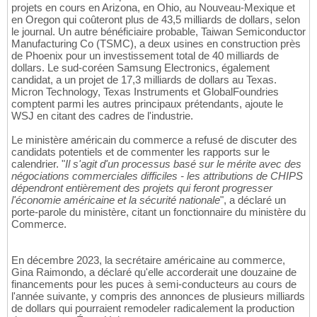
projets en cours en Arizona, en Ohio, au Nouveau-Mexique et
en Oregon qui coûteront plus de 43,5 milliards de dollars, selon
le journal. Un autre bénéficiaire probable, Taiwan Semiconductor
Manufacturing Co (TSMC), a deux usines en construction près
de Phoenix pour un investissement total de 40 milliards de
dollars. Le sud-coréen Samsung Electronics, également
candidat, a un projet de 17,3 milliards de dollars au Texas.
Micron Technology, Texas Instruments et GlobalFoundries
comptent parmi les autres principaux prétendants, ajoute le
WSJ en citant des cadres de l'industrie.
Le ministère américain du commerce a refusé de discuter des
candidats potentiels et de commenter les rapports sur le
calendrier. "
Il s'agit d'un processus basé sur le mérite avec des
négociations commerciales difficiles - les attributions de CHIPS
dépendront entièrement des projets qui feront progresser
l'économie américaine et la sécurité nationale
", a déclaré un
porte-parole du ministère, citant un fonctionnaire du ministère du
Commerce.
En décembre 2023, la secrétaire américaine au commerce,
Gina Raimondo, a déclaré qu'elle accorderait une douzaine de
financements pour les puces à semi-conducteurs au cours de
l'année suivante, y compris des annonces de plusieurs milliards
de dollars qui pourraient remodeler radicalement la production