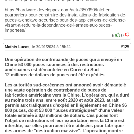
https://hardware.developpez.com/actu/350390/Intel-en-
pourparlers-pour-construire-des-installations-de-fabrication-de-
puces-a-enclave-securisee-pour-des-applications-de-defense-
visant-a-reduire-la-dependance-de-l-armee-aux-puces-
importees/
6
0
Mathis Lucas
,
le 30/01/2024 à 15h24
#125
Une opération de contrebande de puces qui a envoyé en
Chine 53 000 puces soumises à des restrictions
américaines est démantelée en Corée du Sud
12 millions de dollars de puces ont été expédiés
Les autorités sud-coréennes ont annoncé avoir démantelé
une vaste opération de contrebande de puces de
fabrication américaine vers la Chine. L'opération, qui a duré
au moins trois ans, entre août 2020 et août 2023, aurait
permis aux trafiquants d'expédier illégalement en Chine 96
000 puces, dont 53 000 "puces stratégiques" d'une valeur
totale estimée à 8,8 millions de dollars. Ces puces font
l'objet de restrictions et leur exportation vers la Chine est
interdite, car elles pourraient être utilisées pour fabriquer
des armes de "destruction massive". L'opération montre