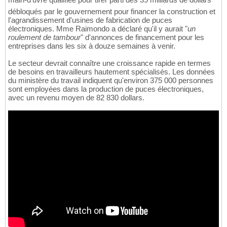
débloqués par le gouvernement pour financer la construction et
l'agrandissement d'usines de fabrication de puces
électroniques. Mme Raimondo a déclaré qu'il y aurait "
un
roulement de tambour
" d'annonces de financement pour les
entreprises dans les six à douze semaines à venir.
Le secteur devrait connaître une croissance rapide en termes
de besoins en travailleurs hautement spécialisés. Les données
du ministère du travail indiquent qu'environ 375 000 personnes
sont employées dans la production de puces électroniques,
avec un revenu moyen de 82 830 dollars.