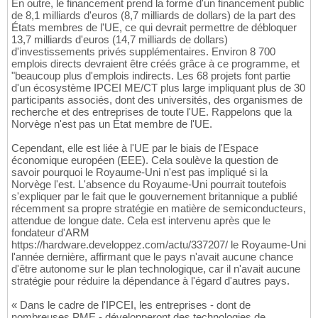
En outre, le financement prend la forme d'un financement public
de 8,1 milliards d'euros (8,7 milliards de dollars) de la part des
États membres de l'UE, ce qui devrait permettre de débloquer
13,7 milliards d'euros (14,7 milliards de dollars)
d'investissements privés supplémentaires. Environ 8 700
emplois directs devraient être créés grâce à ce programme, et
"beaucoup plus d'emplois indirects. Les 68 projets font partie
d'un écosystème IPCEI ME/CT plus large impliquant plus de 30
participants associés, dont des universités, des organismes de
recherche et des entreprises de toute l'UE. Rappelons que la
Norvège n'est pas un État membre de l'UE.
Cependant, elle est liée à l'UE par le biais de l'Espace
économique européen (EEE). Cela soulève la question de
savoir pourquoi le Royaume-Uni n'est pas impliqué si la
Norvège l'est. L'absence du Royaume-Uni pourrait toutefois
s'expliquer par le fait que le gouvernement britannique a publié
récemment sa propre stratégie en matière de semiconducteurs,
attendue de longue date. Cela est intervenu après que le
fondateur d'ARM
https://hardware.developpez.com/actu/337207/ le Royaume-Uni
l'année dernière, affirmant que le pays n'avait aucune chance
d'être autonome sur le plan technologique, car il n'avait aucune
stratégie pour réduire la dépendance à l'égard d'autres pays.
« Dans le cadre de l'IPCEI, les entreprises - dont de
nombreuses PME - développeront des technologies de