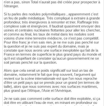
n'en a pas, sinon Total n'aurait pas été créée pour prospecter à
l'étranger.
Si tu parles des nodules polymétalliques , apparemment c'est
un feu de paille médiatique. Très compliqué à extraire à grande
profondeur, très énergivores à remonter et trier. Raffinage très
complexe sale et énergivore. Il faudrait quasiment envoyer des
usines et centrales nucléaires flottantes pour aller les chercher,
et comme au final, les taux de métal dans les nodules sont
voisins d'une mine terrestre médiocre, ce n'est pas compétitif.
Pour être franc je n'en sais rien, je ne me suis pas penché sur
la question et je ne suis pas expert du domaine, mais je
constate que nous avons une surface inexploitée qui fait de la
France en termes de superficie le plus grand pays du monde et
qu'il est stupéfiant de constater qu'aucun gouvernement ne se
soit jamais penché sur la question.
Alors que cela serait un poids significatif sur tout un tas de
domaine, notamment le fait que trop souvent, l'argument qui
revient sur la scène internationale est que l'on nous reproche
d'être un petit pays qui se prends pour un grand (en termes de
taille), alors que nous sommes avec nos surfaces maritimes,
plus grand que l'Afrique, l'Asie et l'Amérique.
Je ne sais pas comment cette surface doit être exploitée, si ça
doit être en utilisant l'eau de mer, en minant en profondeur ou