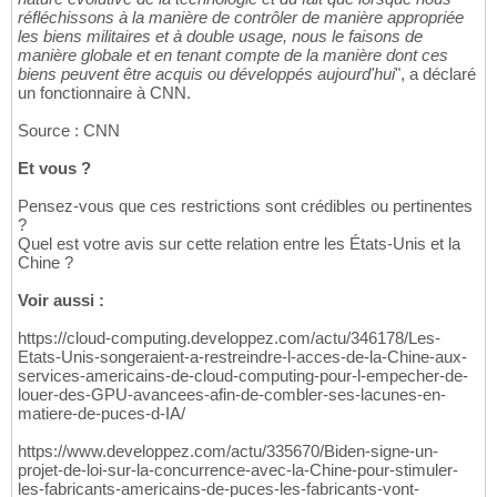
réfléchissons à la manière de contrôler de manière appropriée
les biens militaires et à double usage, nous le faisons de
manière globale et en tenant compte de la manière dont ces
biens peuvent être acquis ou développés aujourd'hui
", a déclaré
un fonctionnaire à CNN.
Source : CNN
Et vous ?
Pensez-vous que ces restrictions sont crédibles ou pertinentes
?
Quel est votre avis sur cette relation entre les États-Unis et la
Chine ?
Voir aussi :
https://cloud-computing.developpez.com/actu/346178/Les-
Etats-Unis-songeraient-a-restreindre-l-acces-de-la-Chine-aux-
services-americains-de-cloud-computing-pour-l-empecher-de-
louer-des-GPU-avancees-afin-de-combler-ses-lacunes-en-
matiere-de-puces-d-IA/
https://www.developpez.com/actu/335670/Biden-signe-un-
projet-de-loi-sur-la-concurrence-avec-la-Chine-pour-stimuler-
les-fabricants-americains-de-puces-les-fabricants-vont-