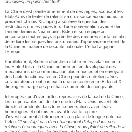
chinoises, un point c'est tout
".
La Chine s'est plainte amèrement de ces règles, accusant les
États-Unis de tenter de ralentir sa croissance économique. Le
président chinois Xi Jinping a soulevé la question des
restrictions sur les puces lors d'une conversation avec Biden
l'année dernière. Néanmoins, Biden et son équipe ont
encouragé d'autres pays à prendre des mesures similaires afin
de réduire les risques liés aux chaînes d'approvisionnement de
la Chine en matière de sécurité nationale. L'effort a gagné
l'Europe.
Parallèlement, Biden a cherché à stabiliser les relations entre
les États-Unis et la Chine, notamment en développant des
mécanismes de communication plus robustes et en envoyant
des hauts fonctionnaires en Chine pour des entretiens. Ses
collaborateurs n'ont pas exclu une rencontre entre Biden et Xi
Jinping en marge des prochains sommets des dirigeants.
Interrogés sur d'éventuelles représailles de la part de la Chine,
les responsables ont déclaré que les États-Unis avaient été
directs et prudents dans leurs conversations avec leurs
homologues et ont mis en avant le vaste régime
d'investissement à l'étranger mis en place de longue date par
Pékin. "
Il ne s'agit pas d'un changement d'étape dans nos
relations économiques avec la Chine, mais plutôt du reflet de la
nature évolutive de la technologie et du fait que lorsque nous