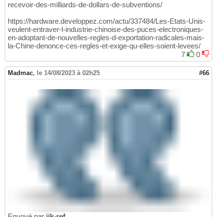
recevoir-des-milliards-de-dollars-de-subventions/
https://hardware.developpez.com/actu/337484/Les-Etats-Unis-
veulent-entraver-l-industrie-chinoise-des-puces-electroniques-
en-adoptant-de-nouvelles-regles-d-exportation-radicales-mais-
la-Chine-denonce-ces-regles-et-exige-qu-elles-soient-levees/
7
0
Madmac
,
le 14/08/2023 à 02h25
#66
Envoyé par
ijk-ref