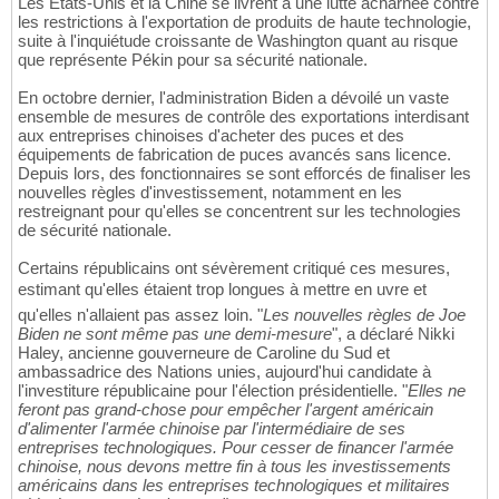
Les États-Unis et la Chine se livrent à une lutte acharnée contre
les restrictions à l'exportation de produits de haute technologie,
suite à l'inquiétude croissante de Washington quant au risque
que représente Pékin pour sa sécurité nationale.
En octobre dernier, l'administration Biden a dévoilé un vaste
ensemble de mesures de contrôle des exportations interdisant
aux entreprises chinoises d'acheter des puces et des
équipements de fabrication de puces avancés sans licence.
Depuis lors, des fonctionnaires se sont efforcés de finaliser les
nouvelles règles d'investissement, notamment en les
restreignant pour qu'elles se concentrent sur les technologies
de sécurité nationale.
Certains républicains ont sévèrement critiqué ces mesures,
estimant qu'elles étaient trop longues à mettre en uvre et
qu'elles n'allaient pas assez loin. "
Les nouvelles règles de Joe
Biden ne sont même pas une demi-mesure
", a déclaré Nikki
Haley, ancienne gouverneure de Caroline du Sud et
ambassadrice des Nations unies, aujourd'hui candidate à
l'investiture républicaine pour l'élection présidentielle. "
Elles ne
feront pas grand-chose pour empêcher l'argent américain
d'alimenter l'armée chinoise par l'intermédiaire de ses
entreprises technologiques. Pour cesser de financer l'armée
chinoise, nous devons mettre fin à tous les investissements
américains dans les entreprises technologiques et militaires