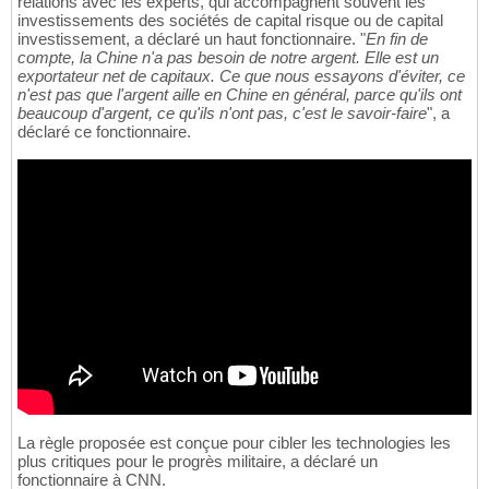
relations avec les experts, qui accompagnent souvent les
investissements des sociétés de capital risque ou de capital
investissement, a déclaré un haut fonctionnaire. "
En fin de
compte, la Chine n'a pas besoin de notre argent. Elle est un
exportateur net de capitaux. Ce que nous essayons d'éviter, ce
n'est pas que l'argent aille en Chine en général, parce qu'ils ont
beaucoup d'argent, ce qu'ils n'ont pas, c'est le savoir-faire
", a
déclaré ce fonctionnaire.
La règle proposée est conçue pour cibler les technologies les
plus critiques pour le progrès militaire, a déclaré un
fonctionnaire à CNN.