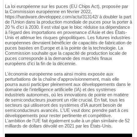
La loi européenne sur les puces (EU Chips Act), proposée par
la Commission européenne en février 2022,
https://hardware.developpez.com/actu/313142/ à doubler la part
de l'Union dans la production mondiale de puces pour la porter à
20 % d'ici à 2030. Il est vital que le bloc réduise sa dépendance
à l'égard des importations en provenance d'Asie et des États-
Unis et atténue les risques géopolitiques. Les futures industries
européennes devraient bénéficier de capacités de fabrication de
puces basées en Europe et à la pointe de la technologie. La
Commission souhaite que la capacité de production locale de
puces corresponde à la demande des marchés finaux
européens d'ici la fin de la décennie.
L'économie européenne sera ainsi moins exposée aux
perturbations de la chaîne d'approvisionnement, mais elle
pourra aussi participer pleinement aux développements dans le
domaine de l'intelligence artificielle (IA) et des systèmes
industriels autonomes, où les innovations de pointe en matière
de semiconducteurs joueront un rôle crucial. En fait, tous les
secteurs qui utiliseront des systèmes d'IA auront besoin de
semiconducteurs avancés. L'UE veut donc prendre part à ces
développements pour rester pertinente et compétitive.
L'ambition de l'UE fait également suite à un plan similaire de 52
milliards de dollars dévoilé en 2021 par les États-Unis.