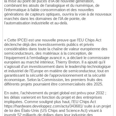
la mise au point de puces d'IA de nouvelle génération,
combinant les atouts de l'analogique et du numérique, de
l'informatique à faible consommation et des nouvelles
générations de capteurs optiques, ouvrira la voie à de nouveaux
marchés dans les domaines de l'IA de pointe, de
l'automatisation industrielle et au-delà.
« Cette IPCEI est une nouvelle preuve que l'EU Chips Act
déclenche déjà des investissements publics et privés
considérables dans toute la chaîne de valeur européenne des
semiconducteurs, des matériaux à la conception, de
l'équipement à l'emballage avancé », a déclaré le commissaire
européen au marché intérieur, Thierry Breton. Il a ajouté qu'il
s'agissait d'un investissement dans le leadership technologique
et industriel de l'Europe en matière de semiconducteur, tout en
garantissant la sécurité de l'approvisionnement et la sécurité
économique. Selon la Commission, les premiers fruits des
différents projets pourraient être commercialisés dès 2025.
En outre, l'achèvement du projet global est prévu pour 2032 ;
les délais varieront en fonction du projet et des entreprises
impliquées. Comme souligné plus haut, l'EU Chips Act
https://hardware.developpez.com/actu/343681/ suite à un projet
de loi des États-Unis (US Chips and Science Act) visant à
investir 52 milliards de dollars dans leur industrie des