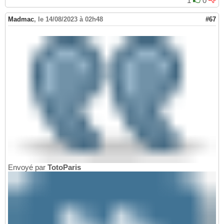
1
0
Madmac
,
le 14/08/2023 à 02h48
#67
Envoyé par
TotoParis