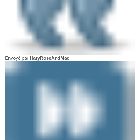
Envoyé par
HaryRoseAndMac