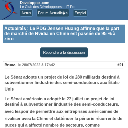
Developpez.com
Le Club des Développeurs et IT Pro
Actus
Forum Actualit�s
Emploi
Actualités
:
Le PDG Jensen Huang affirme que la part
de marché de Nvidia en Chine est passée de 95 % à
zéro
Répondre à la discussion
Bruno
,
le 28/07/2022 à 17h42
#21
Le Sénat adopte un projet de loi de 280 milliards destiné à
subventionner lindustrie des semi-conducteurs aux États-
Unis
Le Sénat américain a adopté le 27 juillet un projet de loi
destiné à subventionner lindustrie des semi-conducteurs,
avec lespoir de permettre aux entreprises américaines de
rivaliser avec la Chine et datténuer la pénurie récurrente de
puces qui a affecté nombre de secteurs, comme