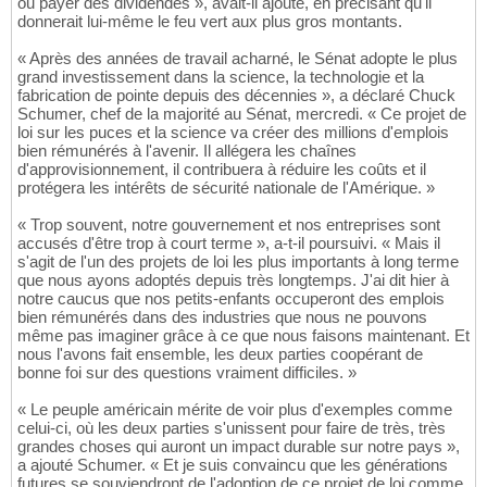
ou payer des dividendes », avait-il ajouté, en précisant qu'il
donnerait lui-même le feu vert aux plus gros montants.
« Après des années de travail acharné, le Sénat adopte le plus
grand investissement dans la science, la technologie et la
fabrication de pointe depuis des décennies », a déclaré Chuck
Schumer, chef de la majorité au Sénat, mercredi. « Ce projet de
loi sur les puces et la science va créer des millions d'emplois
bien rémunérés à l'avenir. Il allégera les chaînes
d'approvisionnement, il contribuera à réduire les coûts et il
protégera les intérêts de sécurité nationale de l'Amérique. »
« Trop souvent, notre gouvernement et nos entreprises sont
accusés d'être trop à court terme », a-t-il poursuivi. « Mais il
s'agit de l'un des projets de loi les plus importants à long terme
que nous ayons adoptés depuis très longtemps. J'ai dit hier à
notre caucus que nos petits-enfants occuperont des emplois
bien rémunérés dans des industries que nous ne pouvons
même pas imaginer grâce à ce que nous faisons maintenant. Et
nous l'avons fait ensemble, les deux parties coopérant de
bonne foi sur des questions vraiment difficiles. »
« Le peuple américain mérite de voir plus d'exemples comme
celui-ci, où les deux parties s'unissent pour faire de très, très
grandes choses qui auront un impact durable sur notre pays »,
a ajouté Schumer. « Et je suis convaincu que les générations
futures se souviendront de l'adoption de ce projet de loi comme