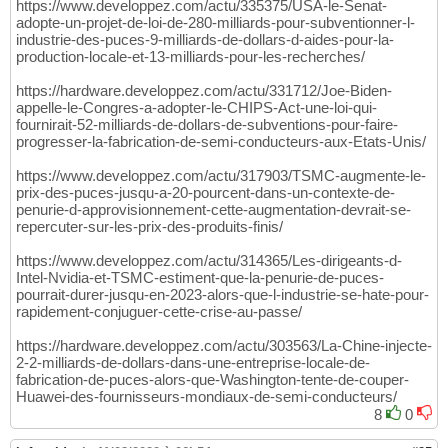
https://www.developpez.com/actu/335375/USA-le-Senat-
adopte-un-projet-de-loi-de-280-milliards-pour-subventionner-l-
industrie-des-puces-9-milliards-de-dollars-d-aides-pour-la-
production-locale-et-13-milliards-pour-les-recherches/
https://hardware.developpez.com/actu/331712/Joe-Biden-
appelle-le-Congres-a-adopter-le-CHIPS-Act-une-loi-qui-
fournirait-52-milliards-de-dollars-de-subventions-pour-faire-
progresser-la-fabrication-de-semi-conducteurs-aux-Etats-Unis/
https://www.developpez.com/actu/317903/TSMC-augmente-le-
prix-des-puces-jusqu-a-20-pourcent-dans-un-contexte-de-
penurie-d-approvisionnement-cette-augmentation-devrait-se-
repercuter-sur-les-prix-des-produits-finis/
https://www.developpez.com/actu/314365/Les-dirigeants-d-
Intel-Nvidia-et-TSMC-estiment-que-la-penurie-de-puces-
pourrait-durer-jusqu-en-2023-alors-que-l-industrie-se-hate-pour-
rapidement-conjuguer-cette-crise-au-passe/
https://hardware.developpez.com/actu/303563/La-Chine-injecte-
2-2-milliards-de-dollars-dans-une-entreprise-locale-de-
fabrication-de-puces-alors-que-Washington-tente-de-couper-
Huawei-des-fournisseurs-mondiaux-de-semi-conducteurs/
8
0