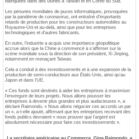
fabriquées dans des usines à Taïwan et en Corée du Sud.
Les pénuries mondiales de puces informatiques, provoquées
par la pandémie de coronavirus, ont entraîné d'importants
retards de production pour les constructeurs automobiles au
Royaume-Uni et au-delà, ainsi que pour les entreprises
technologiques et d'autres fabricants.
En outre, l'industrie a acquis une importance géopolitique
accrue alors que la Chine a commencé à s'affirmer sur la
scène mondiale sous la direction de son président, Xi Jinping,
notamment en menaçant Taïwan.
Cela a conduit à des investissements et à une expansion de la
production de semi-conducteurs aux États-Unis, ainsi qu'au
Japon et dans l'UE.
« Ces fonds sont destinés à aider les entreprises à maximiser
l'envergure de leurs projets. Nous allons pousser les
entreprises à devenir plus grandes et plus audacieuses », a
déclaré Raimondo. « Nous allons négocier ces accords un par
un », a-t-elle ajouté, affirmant que les entreprises recevant des
fonds publics devraient « nous prouver que l'argent est
absolument nécessaire pour faire ces investissements ».
La secrétaire américaine au Commerce, Gina Raimondo, a