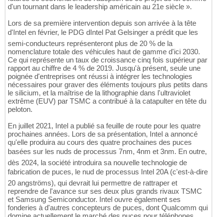
d'un tournant dans le leadership américain au 21e siècle ».
Lors de sa première intervention depuis son arrivée à la tête
d'Intel en février, le PDG dIntel Pat Gelsinger a prédit que les
semi-conducteurs représenteront plus de 20 % de la
nomenclature totale des véhicules haut de gamme d'ici 2030.
Ce qui représente un taux de croissance cinq fois supérieur par
rapport au chiffre de 4 % de 2019. Jusqu'à présent, seule une
poignée d'entreprises ont réussi à intégrer les technologies
nécessaires pour graver des éléments toujours plus petits dans
le silicium, et la maîtrise de la lithographie dans l'ultraviolet
extrême (EUV) par TSMC a contribué à la catapulter en tête du
peloton.
En juillet 2021, Intel a publié sa feuille de route pour les quatre
prochaines années. Lors de sa présentation, Intel a annoncé
qu'elle produira au cours des quatre prochaines des puces
basées sur les nuds de processus 7nm, 4nm et 3nm. En outre,
dès 2024, la société introduira sa nouvelle technologie de
fabrication de puces, le nud de processus Intel 20A (c'est-à-dire
20 angströms), qui devrait lui permettre de rattraper et
reprendre de l'avance sur ses deux plus grands rivaux TSMC
et Samsung Semiconductor. Intel ouvre également ses
fonderies à d'autres concepteurs de puces, dont Qualcomm qui
domine actuellement le marché des puces pour téléphones