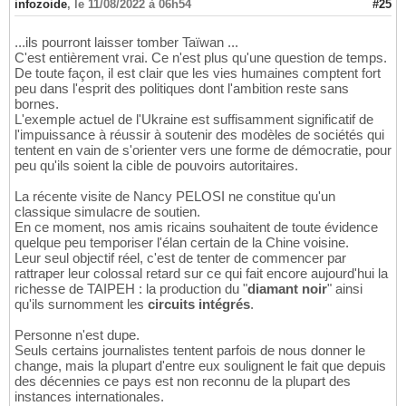
infozoide
,
le 11/08/2022 à 06h54
#25
...ils pourront laisser tomber Taïwan ...
C'est entièrement vrai. Ce n'est plus qu'une question de temps.
De toute façon, il est clair que les vies humaines comptent fort
peu dans l'esprit des politiques dont l'ambition reste sans
bornes.
L'exemple actuel de l'Ukraine est suffisamment significatif de
l'impuissance à réussir à soutenir des modèles de sociétés qui
tentent en vain de s'orienter vers une forme de démocratie, pour
peu qu'ils soient la cible de pouvoirs autoritaires.
La récente visite de Nancy PELOSI ne constitue qu'un
classique simulacre de soutien.
En ce moment, nos amis ricains souhaitent de toute évidence
quelque peu temporiser l'élan certain de la Chine voisine.
Leur seul objectif réel, c'est de tenter de commencer par
rattraper leur colossal retard sur ce qui fait encore aujourd'hui la
richesse de TAIPEH : la production du "
diamant noir
" ainsi
qu'ils surnomment les
circuits intégrés
.
Personne n'est dupe.
Seuls certains journalistes tentent parfois de nous donner le
change, mais la plupart d'entre eux soulignent le fait que depuis
des décennies ce pays est non reconnu de la plupart des
instances internationales.