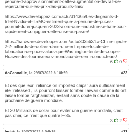
penurie-d-approvisionnement-cette-augmentation-devrait-se-
repercuter-sur-les-prix-des-produits-finis/
https://www.developpez.com/actu/314365/Les-dirigeants-d-
Intel-Nvidia-et-TSMC-estiment-que-la-penurie-de-puces-
pourrait-durer-jusqu-en-2023-alors-que-l-industrie-se-hate-pour-
rapidement-conjuguer-cette-crise-au-passe/
https://hardware.developpez.com/actu/303563/La-Chine-injecte-
2-2-milliards-de-dollars-dans-une-entreprise-locale-de-
fabrication-de-puces-alors-que-Washington-tente-de-couper-
Huawei-des-fournisseurs-mondiaux-de-semi-conducteurs/
6
0
AoCannaille
,
le 29/07/2022 à 10h59
#22
Et dés que leur "reliance on imported chips" aura suffisamment
été "released", ils pourront laisser tomber Taïwan comme ils ont
laissé tombé l'afghanistan, évitant sans doute la cause de la
prochaine 3e guerre mondiale.
Et 20 Milliards de dollar pour éviter une guerre mondiale, c'est
pas cher, ce n'est que quatre F-35.
3
2
Invité
,
le 30/07/2022 à 04h15
#23