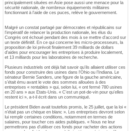
principalement situées en Asie pose aussi une menace pour la
sécurité nationale, de nombreux équipements militaires
fonctionnant à l'aide de ces puces, relève le gouvernement.
Malgré un constat partagé par démocrates et républicains sur
l'impératif de relancer la production nationale, les élus du
Congrès ont échoué pendant des mois à se mettre d'accord sur
un texte définitif. En ce qui concerne les micro-processeurs, la
proposition de loi prévoit finalement 39 milliards de dollars
d'aides pour encourager les entreprises à produire localement,
et 13 milliards pour les laboratoires de recherche.
Plusieurs industriels ont déjà fait savoir qu'ils allaient utiliser ces
fonds pour construire des usines dans l'Ohio ou l'Indiana. Le
sénateur Bernie Sanders, une figure de la gauche américaine,
s'était ému avant le vote des sommes allouées à des
entreprises « rentables » qui, selon lui, « ont fermé 780 usines
en 20 ans » aux Etats-Unis. « C'est un pot-de-vin pour qu'elles
restent ici », a-t-il écrit dans un communiqué.
Le président Biden avait toutefois promis, le 25 juillet, que la loi «
n'était pas un chèque en blanc ». Les entreprises devront selon
lui remplir certaines conditions, notamment en termes de
salaires, pour toucher ces aides publiques. « Nous ne leur
permettrons pas d'utiliser ces fonds pour racheter des actions