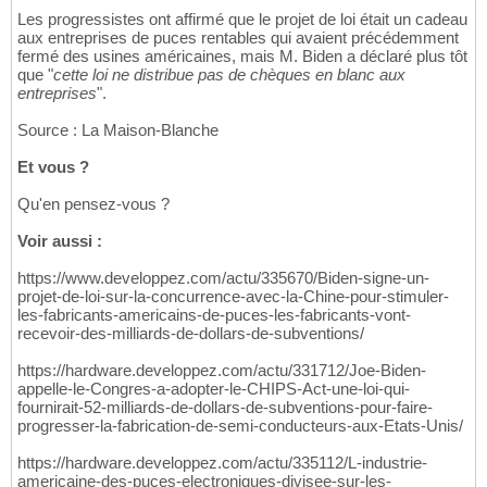
Les progressistes ont affirmé que le projet de loi était un cadeau
aux entreprises de puces rentables qui avaient précédemment
fermé des usines américaines, mais M. Biden a déclaré plus tôt
que "
cette loi ne distribue pas de chèques en blanc aux
entreprises
".
Source : La Maison-Blanche
Et vous ?
Qu'en pensez-vous ?
Voir aussi :
https://www.developpez.com/actu/335670/Biden-signe-un-
projet-de-loi-sur-la-concurrence-avec-la-Chine-pour-stimuler-
les-fabricants-americains-de-puces-les-fabricants-vont-
recevoir-des-milliards-de-dollars-de-subventions/
https://hardware.developpez.com/actu/331712/Joe-Biden-
appelle-le-Congres-a-adopter-le-CHIPS-Act-une-loi-qui-
fournirait-52-milliards-de-dollars-de-subventions-pour-faire-
progresser-la-fabrication-de-semi-conducteurs-aux-Etats-Unis/
https://hardware.developpez.com/actu/335112/L-industrie-
americaine-des-puces-electroniques-divisee-sur-les-