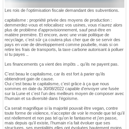
Les rois de l'optimisation fiscale demandant des subventions.
capitalisme : propriété privée des moyens de production :
demmerdez-vous et relocalisez vos usines, vous n'aurez alors
plus de problème d'approvisionnement, sauf peut-être en
matière première. Et encore, avec une vraie politique de
recyclage, c'est sûr ça coutera plus cher que de se servir des
pays en voie de développement comme poubelle, mais si on
retire les frais de transports, la taxe carbone autorisant à polluer
si tu payes ..
Les financements ça vient des impôts .. qu'ils ne payent pas.
C'est beau le capitalisme, car ils est fort à parier qu'ils
obtiendront gain de cause.
Oui c'est beau le capitalisme, c'est grâce à ça que nous
sommes en date du 30/08/2022 capable d'envoyer une fusée
sur la Lune et c'est l'un des meilleurs moyen de composer avec
l'humain et sa diversité dans l'égoïsme.
Ca serait magnifique si la majorité pouvait être vegan, contre
toute forme de violence, n'accepter de voir le monde que tel qu'il
est réellement et non pas tel qu'on le fantasme et j'en passe,
mais depuis qu'il existe, l'humain n'a fait évoluer que ses
structures, ses mentalités elles ont évoluées hautement moins