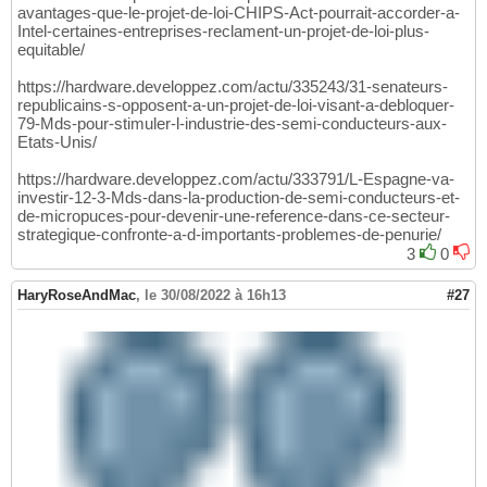
avantages-que-le-projet-de-loi-CHIPS-Act-pourrait-accorder-a-
Intel-certaines-entreprises-reclament-un-projet-de-loi-plus-
equitable/
https://hardware.developpez.com/actu/335243/31-senateurs-
republicains-s-opposent-a-un-projet-de-loi-visant-a-debloquer-
79-Mds-pour-stimuler-l-industrie-des-semi-conducteurs-aux-
Etats-Unis/
https://hardware.developpez.com/actu/333791/L-Espagne-va-
investir-12-3-Mds-dans-la-production-de-semi-conducteurs-et-
de-micropuces-pour-devenir-une-reference-dans-ce-secteur-
strategique-confronte-a-d-importants-problemes-de-penurie/
3
0
HaryRoseAndMac
,
le 30/08/2022 à 16h13
#27