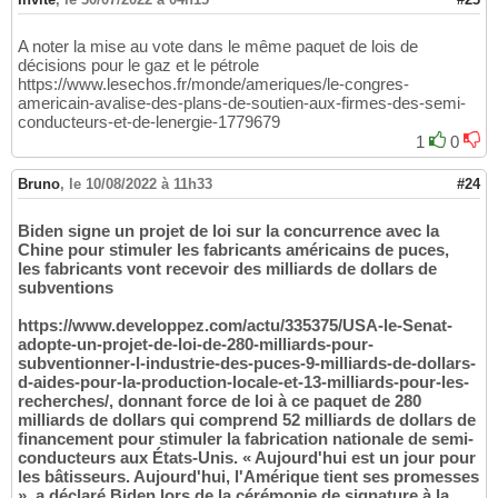
A noter la mise au vote dans le même paquet de lois de
décisions pour le gaz et le pétrole
https://www.lesechos.fr/monde/ameriques/le-congres-
americain-avalise-des-plans-de-soutien-aux-firmes-des-semi-
conducteurs-et-de-lenergie-1779679
1
0
Bruno
,
le 10/08/2022 à 11h33
#24
Biden signe un projet de loi sur la concurrence avec la
Chine pour stimuler les fabricants américains de puces,
les fabricants vont recevoir des milliards de dollars de
subventions
https://www.developpez.com/actu/335375/USA-le-Senat-
adopte-un-projet-de-loi-de-280-milliards-pour-
subventionner-l-industrie-des-puces-9-milliards-de-dollars-
d-aides-pour-la-production-locale-et-13-milliards-pour-les-
recherches/, donnant force de loi à ce paquet de 280
milliards de dollars qui comprend 52 milliards de dollars de
financement pour stimuler la fabrication nationale de semi-
conducteurs aux États-Unis. « Aujourd'hui est un jour pour
les bâtisseurs. Aujourd'hui, l'Amérique tient ses promesses
», a déclaré Biden lors de la cérémonie de signature à la