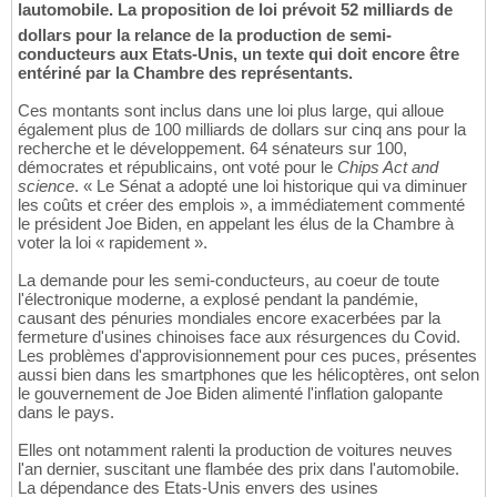
lautomobile. La proposition de loi prévoit 52 milliards de
dollars pour la relance de la production de semi-
conducteurs aux Etats-Unis, un texte qui doit encore être
entériné par la Chambre des représentants.
Ces montants sont inclus dans une loi plus large, qui alloue
également plus de 100 milliards de dollars sur cinq ans pour la
recherche et le développement. 64 sénateurs sur 100,
démocrates et républicains, ont voté pour le
Chips Act and
science
. « Le Sénat a adopté une loi historique qui va diminuer
les coûts et créer des emplois », a immédiatement commenté
le président Joe Biden, en appelant les élus de la Chambre à
voter la loi « rapidement ».
La demande pour les semi-conducteurs, au coeur de toute
l'électronique moderne, a explosé pendant la pandémie,
causant des pénuries mondiales encore exacerbées par la
fermeture d'usines chinoises face aux résurgences du Covid.
Les problèmes d'approvisionnement pour ces puces, présentes
aussi bien dans les smartphones que les hélicoptères, ont selon
le gouvernement de Joe Biden alimenté l'inflation galopante
dans le pays.
Elles ont notamment ralenti la production de voitures neuves
l'an dernier, suscitant une flambée des prix dans l'automobile.
La dépendance des Etats-Unis envers des usines