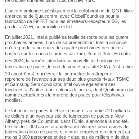
de GlobalFoundries dans l'État de New York.
L'accord prolonge spécifiquement la collaboration de QGT, filiale
américaine de Qualcomm, avec GlobalFoundries pour la
fabrication de FinFET pour les émetteurs-récepteurs 5G, les
produits Wi-Fi, automobiles et IoT.
En juillet 2021, Intel a publié sa feuille de route pour les quatre
prochaines années. Lors de sa présentation, Intel a annoncé
qu'elle produira au cours des quatre prochaines des puces
basées sur les nuds de processus 7nm, 4nm et 3nm. En outre,
dès 2024, la société introduira sa nouvelle technologie de
fabrication de puces, le nud de processus Intel 20A (c'est-à-dire
20 angströms), qui devrait lui permettre de rattraper et
reprendre de l'avance sur ses deux plus grands rivaux TSMC
et Samsung Semiconductor. Intel ouvre également ses
fonderies à d'autres concepteurs de puces, dont Qualcomm qui
domine actuellement le marché des puces pour téléphones
mobiles.
Le fabricant de puces Intel va consacrer au moins 20 milliards
de dollars à un nouveau site de fabrication de puces à New
Albany, près de Columbus, dans l'Ohio, a annoncé la société.
Le site de 1 000 acres accueillera initialement deux usines de
fabrication (fabs) de puces et devrait employer directement au
moins 3 000 personnes et des « dizaines de milliers » de plus