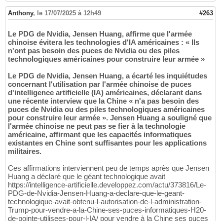
Anthony
,
le 17/07/2025 à 12h49
#263
Le PDG de Nvidia, Jensen Huang, affirme que l'armée
chinoise évitera les technologies d'IA américaines : « Ils
n'ont pas besoin des puces de Nvidia ou des piles
technologiques américaines pour construire leur armée »
Le PDG de Nvidia, Jensen Huang, a écarté les inquiétudes
concernant l'utilisation par l'armée chinoise de puces
d'intelligence artificielle (IA) américaines, déclarant dans
une récente interview que la Chine « n'a pas besoin des
puces de Nvidia ou des piles technologiques américaines
pour construire leur armée ». Jensen Huang a souligné que
l'armée chinoise ne peut pas se fier à la technologie
américaine, affirmant que les capacités informatiques
existantes en Chine sont suffisantes pour les applications
militaires.
Ces affirmations interviennent peu de temps après que Jensen
Huang a déclaré que le géant technologique avait
https://intelligence-artificielle.developpez.com/actu/373816/Le-
PDG-de-Nvidia-Jensen-Huang-a-declare-que-le-geant-
technologique-avait-obtenu-l-autorisation-de-l-administration-
Trump-pour-vendre-a-la-Chine-ses-puces-informatiques-H20-
de-pointe-utilisees-pour-l-IA/ pour vendre à la Chine ses puces