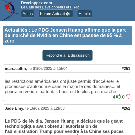
Developpez.com
Le Club des Développeurs et IT Pro
Actus
Forum Actualit�s
Emploi
Actualités
:
Le PDG Jensen Huang affirme que la part
de marché de Nvidia en Chine est passée de 95 % à
zéro
Répondre à la discussion
marc.collin
,
le 01/06/2025 à 15h04
#261
les restrictions américaines ont juste permis d'accélérer le
processus d'autonomie dans la majorité des domaines... et
pourra en vendre partout.... brics est le plus gros marché
4
0
Jade Emy
,
le 16/07/2025 à 12h53
#262
Le PDG de Nvidia, Jensen Huang, a déclaré que le géant
technologique avait obtenu l'autorisation de
l'administration Trump pour vendre à la Chine ses puces