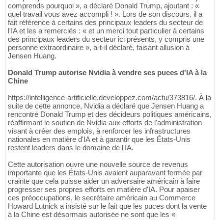
comprends pourquoi », a déclaré Donald Trump, ajoutant : «
quel travail vous avez accompli ! ». Lors de son discours, il a
fait référence à certains des principaux leaders du secteur de
l'IA et les a remerciés : « et un merci tout particulier à certains
des principaux leaders du secteur ici présents, y compris une
personne extraordinaire », a-t-il déclaré, faisant allusion à
Jensen Huang.
Donald Trump autorise Nvidia à vendre ses puces d'IA à la
Chine
https://intelligence-artificielle.developpez.com/actu/373816/. À la
suite de cette annonce, Nvidia a déclaré que Jensen Huang a
rencontré Donald Trump et des décideurs politiques américains,
réaffirmant le soutien de Nvidia aux efforts de l'administration
visant à créer des emplois, à renforcer les infrastructures
nationales en matière d'IA et à garantir que les États-Unis
restent leaders dans le domaine de l'IA.
Cette autorisation ouvre une nouvelle source de revenus
importante que les États-Unis avaient auparavant fermée par
crainte que cela puisse aider un adversaire américain à faire
progresser ses propres efforts en matière d'IA. Pour apaiser
ces préoccupations, le secrétaire américain au Commerce
Howard Lutnick a insisté sur le fait que les puces dont la vente
à la Chine est désormais autorisée ne sont que les «