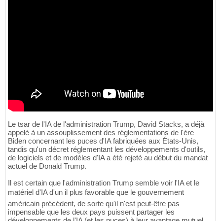
Le tsar de l'IA de l'administration Trump, David Stacks, a déjà
appelé à un assouplissement des réglementations de l'ère
Biden concernant les puces d'IA fabriquées aux États-Unis,
tandis qu'un décret réglementant les développements d'outils,
de logiciels et de modèles d'IA a été rejeté au début du mandat
actuel de Donald Trump.
Il est certain que l'administration Trump semble voir l'IA et le
matériel d'IA d'un il plus favorable que le gouvernement
américain précédent, de sorte qu'il n'est peut-être pas
impensable que les deux pays puissent partager les
développements de l'IA (et les puces) à leur avantage mutuel