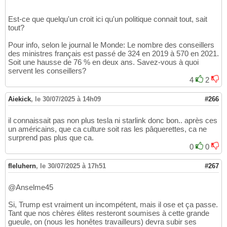
Est-ce que quelqu'un croit ici qu'un politique connait tout, sait
tout?
Pour info, selon le journal le Monde: Le nombre des conseillers
des ministres français est passé de 324 en 2019 à 570 en 2021.
Soit une hausse de 76 % en deux ans. Savez-vous à quoi
servent les conseillers?
4
2
Aiekick
,
le 30/07/2025 à 14h09
#266
il connaissait pas non plus tesla ni starlink donc bon.. après ces
un américains, que ca culture soit ras les pâquerettes, ca ne
surprend pas plus que ca.
0
0
fleluhern
,
le 30/07/2025 à 17h51
#267
@Anselme45
Si, Trump est vraiment un incompétent, mais il ose et ça passe.
Tant que nos chères élites resteront soumises à cette grande
gueule, on (nous les honêtes travailleurs) devra subir ses