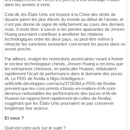
dans les années à venir.
Cela dit, les États-Unis ont imposé à la Chine des droits de
douane parmi les plus élevés du monde au début de l'année, et
n'ont pas donné de signe de relâchement au cours des derniers
mois. Il reste donc à savoir si les paroles apaisantes de Jensen
Huang pourraient contribuer à améliorer les relations
technologiques entre les deux pays, ou peut-être même à
rétracter les sanctions existantes concernant les puces dans un
avenir proche.
Par ailleurs, malgré les restrictions américaines visant à freiner
le secteur technologique chinois, Jensen Huang a reconnu que
les entreprises chinoises, en particulier Huawei, réduisaient
rapidement l'écart de performance dans le domaine des puces
IA. Le PDG de Nvidia a https://intelligence-
artificielle.developpez.com/actu/372636/Le-PDG-de-Nvidia-
previent-que-les-concurrents-chinois-en-matiere-d-IA-sont-
devenus-redoutables-les-performances-des-puces-d-IA-de-
Huawei-se-rapprochent-rapidement-de-celles-de-Nvidia/,
suggérant que les États-Unis pourraient ne pas conserver
longtemps leur avance.
Et vous ?
Quel est votre avis sur le sujet ?