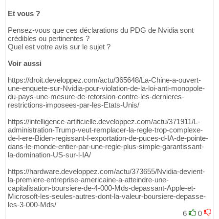
Et vous ?
Pensez-vous que ces déclarations du PDG de Nvidia sont
crédibles ou pertinentes ?
Quel est votre avis sur le sujet ?
Voir aussi
https://droit.developpez.com/actu/365648/La-Chine-a-ouvert-
une-enquete-sur-Nvidia-pour-violation-de-la-loi-anti-monopole-
du-pays-une-mesure-de-retorsion-contre-les-dernieres-
restrictions-imposees-par-les-Etats-Unis/
https://intelligence-artificielle.developpez.com/actu/371911/L-
administration-Trump-veut-remplacer-la-regle-trop-complexe-
de-l-ere-Biden-regissant-l-exportation-de-puces-d-IA-de-pointe-
dans-le-monde-entier-par-une-regle-plus-simple-garantissant-
la-domination-US-sur-l-IA/
https://hardware.developpez.com/actu/373655/Nvidia-devient-
la-premiere-entreprise-americaine-a-atteindre-une-
capitalisation-boursiere-de-4-000-Mds-depassant-Apple-et-
Microsoft-les-seules-autres-dont-la-valeur-boursiere-depasse-
les-3-000-Mds/
6
0