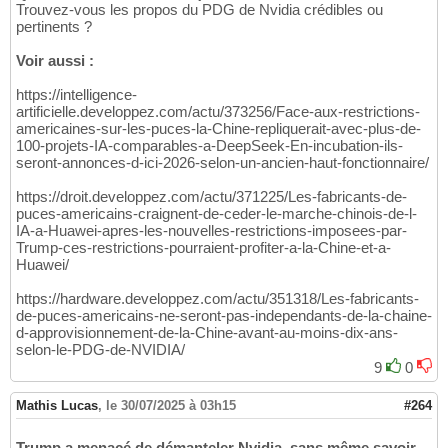
Trouvez-vous les propos du PDG de Nvidia crédibles ou
pertinents ?
Voir aussi :
https://intelligence-
artificielle.developpez.com/actu/373256/Face-aux-restrictions-
americaines-sur-les-puces-la-Chine-repliquerait-avec-plus-de-
100-projets-IA-comparables-a-DeepSeek-En-incubation-ils-
seront-annonces-d-ici-2026-selon-un-ancien-haut-fonctionnaire/
https://droit.developpez.com/actu/371225/Les-fabricants-de-
puces-americains-craignent-de-ceder-le-marche-chinois-de-l-
IA-a-Huawei-apres-les-nouvelles-restrictions-imposees-par-
Trump-ces-restrictions-pourraient-profiter-a-la-Chine-et-a-
Huawei/
https://hardware.developpez.com/actu/351318/Les-fabricants-
de-puces-americains-ne-seront-pas-independants-de-la-chaine-
d-approvisionnement-de-la-Chine-avant-au-moins-dix-ans-
selon-le-PDG-de-NVIDIA/
9
0
Mathis Lucas
,
le 30/07/2025 à 03h15
#264
Trump a menacé de démanteler Nvidia, sans même savoir