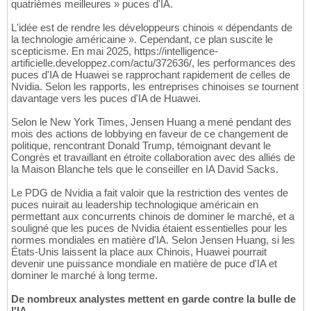
quatrièmes meilleures » puces d'IA.
L'idée est de rendre les développeurs chinois « dépendants de
la technologie américaine ». Cependant, ce plan suscite le
scepticisme. En mai 2025, https://intelligence-
artificielle.developpez.com/actu/372636/, les performances des
puces d'IA de Huawei se rapprochant rapidement de celles de
Nvidia. Selon les rapports, les entreprises chinoises se tournent
davantage vers les puces d'IA de Huawei.
Selon le New York Times, Jensen Huang a mené pendant des
mois des actions de lobbying en faveur de ce changement de
politique, rencontrant Donald Trump, témoignant devant le
Congrès et travaillant en étroite collaboration avec des alliés de
la Maison Blanche tels que le conseiller en IA David Sacks.
Le PDG de Nvidia a fait valoir que la restriction des ventes de
puces nuirait au leadership technologique américain en
permettant aux concurrents chinois de dominer le marché, et a
souligné que les puces de Nvidia étaient essentielles pour les
normes mondiales en matière d'IA. Selon Jensen Huang, si les
États-Unis laissent la place aux Chinois, Huawei pourrait
devenir une puissance mondiale en matière de puce d'IA et
dominer le marché à long terme.
De nombreux analystes mettent en garde contre la bulle de
l'IA