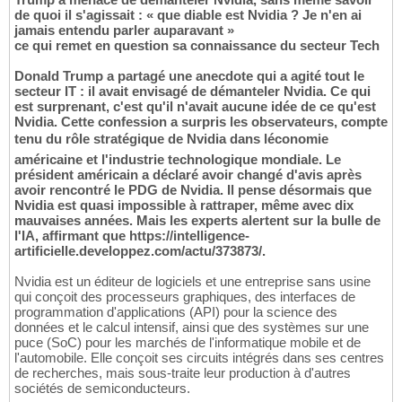
de quoi il s'agissait : « que diable est Nvidia ? Je n'en ai
jamais entendu parler auparavant »
ce qui remet en question sa connaissance du secteur Tech
Donald Trump a partagé une anecdote qui a agité tout le
secteur IT : il avait envisagé de démanteler Nvidia. Ce qui
est surprenant, c'est qu'il n'avait aucune idée de ce qu'est
Nvidia. Cette confession a surpris les observateurs, compte
tenu du rôle stratégique de Nvidia dans léconomie
américaine et l'industrie technologique mondiale. Le
président américain a déclaré avoir changé d'avis après
avoir rencontré le PDG de Nvidia. Il pense désormais que
Nvidia est quasi impossible à rattraper, même avec dix
mauvaises années. Mais les experts alertent sur la bulle de
l'IA, affirmant que https://intelligence-
artificielle.developpez.com/actu/373873/.
Nvidia est un éditeur de logiciels et une entreprise sans usine
qui conçoit des processeurs graphiques, des interfaces de
programmation d'applications (API) pour la science des
données et le calcul intensif, ainsi que des systèmes sur une
puce (SoC) pour les marchés de l'informatique mobile et de
l'automobile. Elle conçoit ses circuits intégrés dans ses centres
de recherches, mais sous-traite leur production à d'autres
sociétés de semiconducteurs.