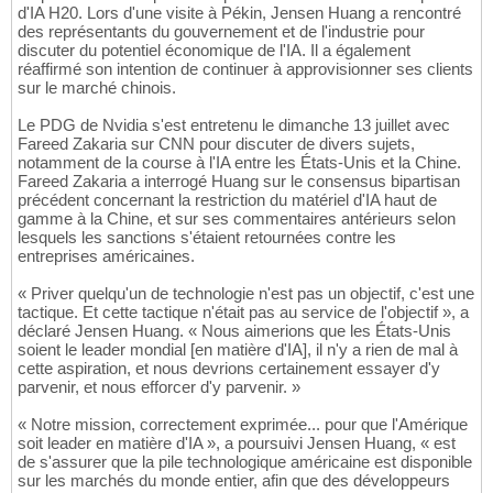
d'IA H20. Lors d'une visite à Pékin, Jensen Huang a rencontré
des représentants du gouvernement et de l'industrie pour
discuter du potentiel économique de l'IA. Il a également
réaffirmé son intention de continuer à approvisionner ses clients
sur le marché chinois.
Le PDG de Nvidia s'est entretenu le dimanche 13 juillet avec
Fareed Zakaria sur CNN pour discuter de divers sujets,
notamment de la course à l'IA entre les États-Unis et la Chine.
Fareed Zakaria a interrogé Huang sur le consensus bipartisan
précédent concernant la restriction du matériel d'IA haut de
gamme à la Chine, et sur ses commentaires antérieurs selon
lesquels les sanctions s'étaient retournées contre les
entreprises américaines.
« Priver quelqu'un de technologie n'est pas un objectif, c'est une
tactique. Et cette tactique n'était pas au service de l'objectif », a
déclaré Jensen Huang. « Nous aimerions que les États-Unis
soient le leader mondial [en matière d'IA], il n'y a rien de mal à
cette aspiration, et nous devrions certainement essayer d'y
parvenir, et nous efforcer d'y parvenir. »
« Notre mission, correctement exprimée... pour que l'Amérique
soit leader en matière d'IA », a poursuivi Jensen Huang, « est
de s'assurer que la pile technologique américaine est disponible
sur les marchés du monde entier, afin que des développeurs