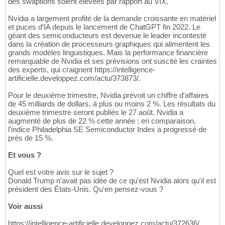
des swaptions soient élevées par rapport au VIX.
Nvidia a largement profité de la demande croissante en matériel
et puces d'IA depuis le lancement de ChatGPT fin 2022. Le
géant des semiconducteurs est devenue le leader incontesté
dans la création de processeurs graphiques qui alimentent les
grands modèles linguistiques. Mais la performance financière
remarquable de Nvidia et ses prévisions ont suscité les craintes
des experts, qui craignent https://intelligence-
artificielle.developpez.com/actu/373873/.
Pour le deuxième trimestre, Nvidia prévoit un chiffre d'affaires
de 45 milliards de dollars, à plus ou moins 2 %. Les résultats du
deuxième trimestre seront publiés le 27 août. Nvidia a
augmenté de plus de 22 % cette année ; en comparaison,
l'indice Philadelphia SE Semiconductor Index a progressé de
près de 15 %.
Et vous ?
Quel est votre avis sur le sujet ?
Donald Trump n'avait pas idée de ce qu'est Nvidia alors qu'il est
président des États-Unis. Qu'en pensez-vous ?
Voir aussi
https://intelligence-artificielle.developpez.com/actu/372636/