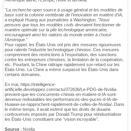
"
La recherche open source à usage général et les modèles de
base sont la colonne vertébrale de l'innovation en matière d'IA
,
a expliqué Huang aux journalistes à Washington. "
Nous
pensons que tous les modèles civils devraient fonctionner de
manière optimale sur la pile technologique américaine,
encourageant ainsi les nations du monde entier à choisir
l'Amérique.
"
Pour rappel, les États-Unis ont pris des mesures rigoureuses
pour ralentir l'industrie technologique chinoise. Ces mesures
comprennent des restrictions à l'exportation, des sanctions
contre les entreprises chinoises, la limitation de la coopération,
etc. Pourtant, la Chine rattrape rapidement son retard sur les
États-Unis. La Chine a même surpassé les États-Unis dans
certains domaines.
En mai, https://intelligence-
artificielle.developpez.com/actu/372636/Le-PDG-de-Nvidia-
previent-que-les-concurrents-chinois-en-matiere-d-IA-sont-
devenus-redoutables-les-performances-des-puces-d-IA-de-
Huawei-se-rapprochent-rapidement-de-celles-de-Nvidia/. Dans
le même temps, il avait estimé que les droits de douane
controversés imposés par Donald Trump pour réindustrialiser
les États-Unis constituent une "vision incroyable".
Source
: Nvidia