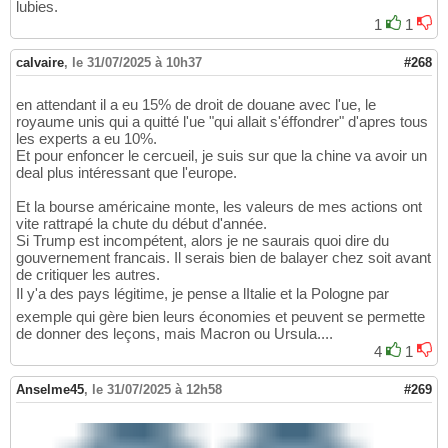
lubies.
1
1
calvaire
,
le 31/07/2025 à 10h37
#268
en attendant il a eu 15% de droit de douane avec l'ue, le
royaume unis qui a quitté l'ue "qui allait s'éffondrer" d'apres tous
les experts a eu 10%.
Et pour enfoncer le cercueil, je suis sur que la chine va avoir un
deal plus intéressant que l'europe.
Et la bourse américaine monte, les valeurs de mes actions ont
vite rattrapé la chute du début d'année.
Si Trump est incompétent, alors je ne saurais quoi dire du
gouvernement francais. Il serais bien de balayer chez soit avant
de critiquer les autres.
Il y'a des pays légitime, je pense a lItalie et la Pologne par
exemple qui gère bien leurs économies et peuvent se permette
de donner des leçons, mais Macron ou Ursula....
4
1
Anselme45
,
le 31/07/2025 à 12h58
#269