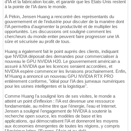
d'IA et la fabrication locale, et garantir que les États-Unis restent
à la pointe de l'IA dans le monde.
À Pékin, Jensen Huang a rencontré des représentants du
gouvernement et de l'industrie pour discuter de la manière dont
l'IA permettra d'augmenter la productivité et de multiplier les
opportunités. Les discussions ont souligné comment les
chercheurs du monde entier peuvent faire progresser une IA
sûre et sécurisée au profit de tous.
Huang a également fait le point auprès des clients, indiquant
que NVIDIA déposait des demandes pour commercialiser à
nouveau le GPU NVIDIA H20. Le gouvernement américain a
assuré à NVIDIA que les licences seraient accordées, et
NVIDIA espère commencer les livraisons prochainement. Enfin,
M'Huang a annoncé un nouveau GPU NVIDIA RTX PRO
entièrement conforme, "idéal pour l'IA des jumeaux numériques
pour les usines intelligentes et la logistique".
Comme Huang l'a souligné lors de ses visites, le monde a
atteint un point d'inflexion : l'IA est devenue une ressource
fondamentale, au même titre que l'énergie, l'eau et Internet.
Jensen a souligné l'engagement de NVIDIA à soutenir la
recherche open source, les modèles de base et les
applications, qui démocratisent l'IA et donneront les moyens
aux économies émergentes de toutes les régions, y compris
l'Amérique latine, l'Europe, l'Asie et au-delà.