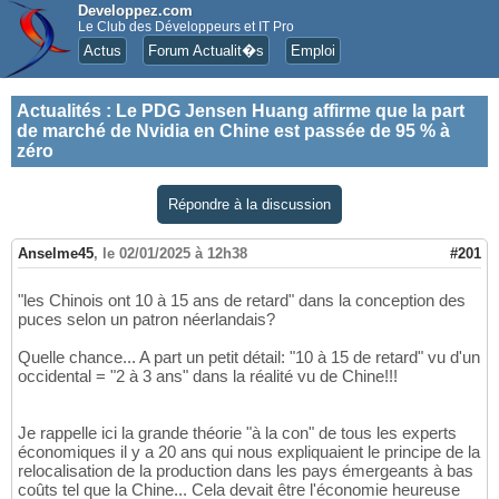
Developpez.com
Le Club des Développeurs et IT Pro
Actus
Forum Actualit�s
Emploi
Actualités
:
Le PDG Jensen Huang affirme que la part
de marché de Nvidia en Chine est passée de 95 % à
zéro
Répondre à la discussion
Anselme45
,
le 02/01/2025 à 12h38
#201
"les Chinois ont 10 à 15 ans de retard" dans la conception des
puces selon un patron néerlandais?
Quelle chance... A part un petit détail: "10 à 15 de retard" vu d'un
occidental = "2 à 3 ans" dans la réalité vu de Chine!!!
Je rappelle ici la grande théorie "à la con" de tous les experts
économiques il y a 20 ans qui nous expliquaient le principe de la
relocalisation de la production dans les pays émergeants à bas
coûts tel que la Chine... Cela devait être l'économie heureuse