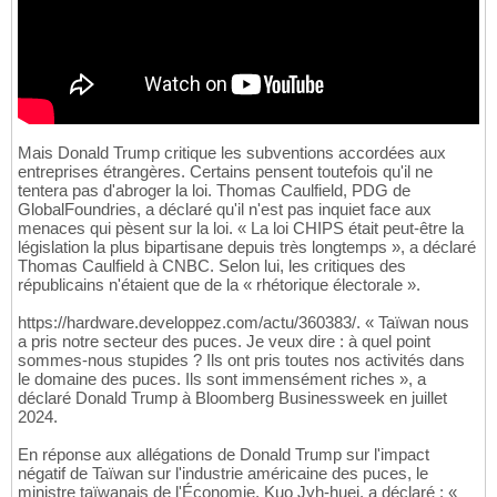
Mais Donald Trump critique les subventions accordées aux
entreprises étrangères. Certains pensent toutefois qu'il ne
tentera pas d'abroger la loi. Thomas Caulfield, PDG de
GlobalFoundries, a déclaré qu'il n'est pas inquiet face aux
menaces qui pèsent sur la loi. « La loi CHIPS était peut-être la
législation la plus bipartisane depuis très longtemps », a déclaré
Thomas Caulfield à CNBC. Selon lui, les critiques des
républicains n'étaient que de la « rhétorique électorale ».
https://hardware.developpez.com/actu/360383/. « Taïwan nous
a pris notre secteur des puces. Je veux dire : à quel point
sommes-nous stupides ? Ils ont pris toutes nos activités dans
le domaine des puces. Ils sont immensément riches », a
déclaré Donald Trump à Bloomberg Businessweek en juillet
2024.
En réponse aux allégations de Donald Trump sur l'impact
négatif de Taïwan sur l'industrie américaine des puces, le
ministre taïwanais de l'Économie, Kuo Jyh-huei, a déclaré : «