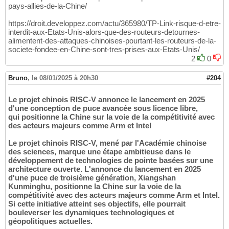
pays-allies-de-la-Chine/
https://droit.developpez.com/actu/365980/TP-Link-risque-d-etre-
interdit-aux-Etats-Unis-alors-que-des-routeurs-detournes-
alimentent-des-attaques-chinoises-pourtant-les-routeurs-de-la-
societe-fondee-en-Chine-sont-tres-prises-aux-Etats-Unis/
2
0
Bruno
,
le 08/01/2025 à 20h30
#204
Le projet chinois RISC-V annonce le lancement en 2025
d'une conception de puce avancée sous licence libre,
qui positionne la Chine sur la voie de la compétitivité avec
des acteurs majeurs comme Arm et Intel
Le projet chinois RISC-V, mené par l'Académie chinoise
des sciences, marque une étape ambitieuse dans le
développement de technologies de pointe basées sur une
architecture ouverte. L'annonce du lancement en 2025
d'une puce de troisième génération, Xiangshan
Kunminghu, positionne la Chine sur la voie de la
compétitivité avec des acteurs majeurs comme Arm et Intel.
Si cette initiative atteint ses objectifs, elle pourrait
bouleverser les dynamiques technologiques et
géopolitiques actuelles.