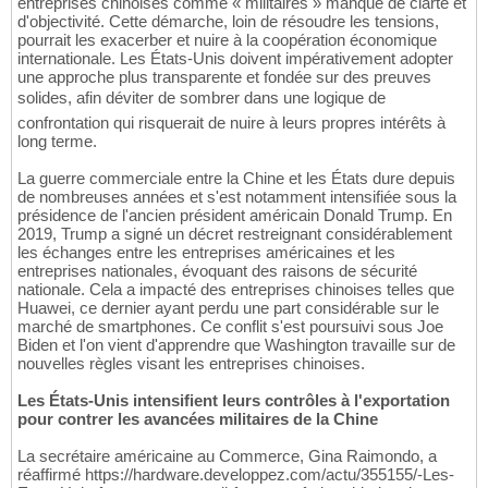
entreprises chinoises comme « militaires » manque de clarté et
d'objectivité. Cette démarche, loin de résoudre les tensions,
pourrait les exacerber et nuire à la coopération économique
internationale. Les États-Unis doivent impérativement adopter
une approche plus transparente et fondée sur des preuves
solides, afin déviter de sombrer dans une logique de
confrontation qui risquerait de nuire à leurs propres intérêts à
long terme.
La guerre commerciale entre la Chine et les États dure depuis
de nombreuses années et s'est notamment intensifiée sous la
présidence de l'ancien président américain Donald Trump. En
2019, Trump a signé un décret restreignant considérablement
les échanges entre les entreprises américaines et les
entreprises nationales, évoquant des raisons de sécurité
nationale. Cela a impacté des entreprises chinoises telles que
Huawei, ce dernier ayant perdu une part considérable sur le
marché de smartphones. Ce conflit s'est poursuivi sous Joe
Biden et l'on vient d'apprendre que Washington travaille sur de
nouvelles règles visant les entreprises chinoises.
Les États-Unis intensifient leurs contrôles à l'exportation
pour contrer les avancées militaires de la Chine
La secrétaire américaine au Commerce, Gina Raimondo, a
réaffirmé https://hardware.developpez.com/actu/355155/-Les-