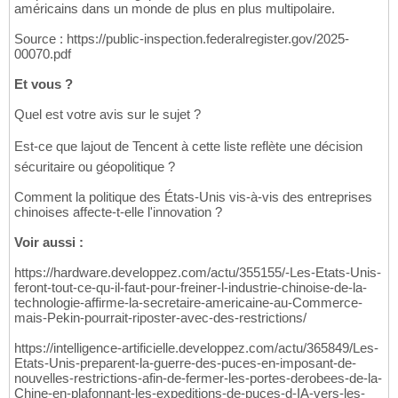
américains dans un monde de plus en plus multipolaire.
Source : https://public-inspection.federalregister.gov/2025-
00070.pdf
Et vous ?
Quel est votre avis sur le sujet ?
Est-ce que lajout de Tencent à cette liste reflète une décision
sécuritaire ou géopolitique ?
Comment la politique des États-Unis vis-à-vis des entreprises
chinoises affecte-t-elle l'innovation ?
Voir aussi :
https://hardware.developpez.com/actu/355155/-Les-Etats-Unis-
feront-tout-ce-qu-il-faut-pour-freiner-l-industrie-chinoise-de-la-
technologie-affirme-la-secretaire-americaine-au-Commerce-
mais-Pekin-pourrait-riposter-avec-des-restrictions/
https://intelligence-artificielle.developpez.com/actu/365849/Les-
Etats-Unis-preparent-la-guerre-des-puces-en-imposant-de-
nouvelles-restrictions-afin-de-fermer-les-portes-derobees-de-la-
Chine-en-plafonnant-les-expeditions-de-puces-d-IA-vers-les-