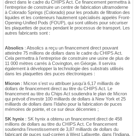
direct dans le cadre du CHIPS Act. Ce financement permettra à
l'entreprise de construire un centre de fabrication ultramoderne
à Colorado Springs (Colorado) pour les produits de filtration des
liquides et les conteneurs hautement spécialisés appelés Front-
Opening-Unified Pods (FOUP), qui sont utilisés pour sécuriser
les plaquettes de puces pendant le processus de transport. Les
autres fabricants sont :
Absolics
: Absolics a reçu un financement direct pouvant
atteindre 75 millions de dollars dans le cadre du CHIPS Act.
Cela permettra à l'entreprise de construire une usine de plus de
11 000 mètres carrés à Covington, en Géorgie. Il servira
également à développer la technologie des substrats utilisés
dans les plaquettes des puces électroniques :
Micron
: Micron s'est vu attribuer jusqu'à 6,17 milliards de
dollars de financement direct au titre du CHIPS Act. Le
financement au titre du Chips Act soutiendra le plan de Micron
qui prévoit d'investir 100 milliards de dollars à New York et 25
milliards de dollars dans l'Idaho pour la fabrication de puces
mémoires de pointe, et ce sur deux décennies ;
SK hynix
: SK hynix a obtenu un financement direct de 458
millions de dollars au titre du CHIPS Act. Ce financement
soutiendra l'investissement de 3,87 milliards de dollars du
fabricant de puces sud-coréen à West Lafayette, dans l'Indiana,