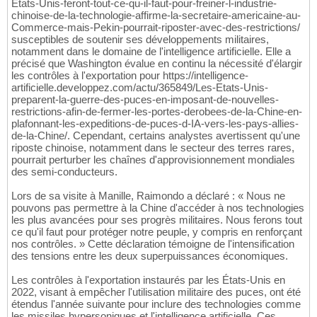
Etats-Unis-feront-tout-ce-qu-il-faut-pour-freiner-l-industrie-
chinoise-de-la-technologie-affirme-la-secretaire-americaine-au-
Commerce-mais-Pekin-pourrait-riposter-avec-des-restrictions/
susceptibles de soutenir ses développements militaires,
notamment dans le domaine de l'intelligence artificielle. Elle a
précisé que Washington évalue en continu la nécessité d'élargir
les contrôles à l'exportation pour https://intelligence-
artificielle.developpez.com/actu/365849/Les-Etats-Unis-
preparent-la-guerre-des-puces-en-imposant-de-nouvelles-
restrictions-afin-de-fermer-les-portes-derobees-de-la-Chine-en-
plafonnant-les-expeditions-de-puces-d-IA-vers-les-pays-allies-
de-la-Chine/. Cependant, certains analystes avertissent qu'une
riposte chinoise, notamment dans le secteur des terres rares,
pourrait perturber les chaînes d'approvisionnement mondiales
des semi-conducteurs.
Lors de sa visite à Manille, Raimondo a déclaré : « Nous ne
pouvons pas permettre à la Chine d'accéder à nos technologies
les plus avancées pour ses progrès militaires. Nous ferons tout
ce qu'il faut pour protéger notre peuple, y compris en renforçant
nos contrôles. » Cette déclaration témoigne de l'intensification
des tensions entre les deux superpuissances économiques.
Les contrôles à l'exportation instaurés par les États-Unis en
2022, visant à empêcher l'utilisation militaire des puces, ont été
étendus l'année suivante pour inclure des technologies comme
les missiles hypersoniques et l'intelligence artificielle. Ces