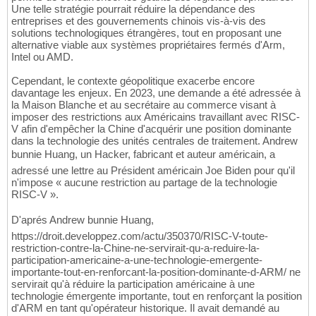
Une telle stratégie pourrait réduire la dépendance des
entreprises et des gouvernements chinois vis-à-vis des
solutions technologiques étrangères, tout en proposant une
alternative viable aux systèmes propriétaires fermés d'Arm,
Intel ou AMD.
Cependant, le contexte géopolitique exacerbe encore
davantage les enjeux. En 2023, une demande a été adressée à
la Maison Blanche et au secrétaire au commerce visant à
imposer des restrictions aux Américains travaillant avec RISC-
V afin d'empêcher la Chine d'acquérir une position dominante
dans la technologie des unités centrales de traitement. Andrew
bunnie Huang, un Hacker, fabricant et auteur américain, a
adressé une lettre au Président américain Joe Biden pour qu'il
n'impose « aucune restriction au partage de la technologie
RISC-V ».
D'aprés Andrew bunnie Huang,
https://droit.developpez.com/actu/350370/RISC-V-toute-
restriction-contre-la-Chine-ne-servirait-qu-a-reduire-la-
participation-americaine-a-une-technologie-emergente-
importante-tout-en-renforcant-la-position-dominante-d-ARM/ ne
servirait qu'à réduire la participation américaine à une
technologie émergente importante, tout en renforçant la position
d'ARM en tant qu'opérateur historique. Il avait demandé au