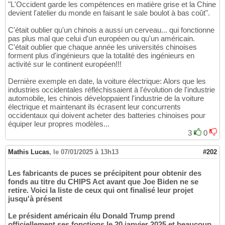
"L'Occident garde les compétences en matière grise et la Chine
devient l'atelier du monde en faisant le sale boulot à bas coût".
C'était oublier qu'un chinois a aussi un cerveau... qui fonctionne
pas plus mal que celui d'un européen ou qu'un américain.
C'était oublier que chaque année les universités chinoises
forment plus d'ingénieurs que la totalité des ingénieurs en
activité sur le continent européen!!!
Dernière exemple en date, la voiture électrique: Alors que les
industries occidentales réfléchissaient à l'évolution de l'industrie
automobile, les chinois développaient l'industrie de la voiture
électrique et maintenant ils écrasent leur concurrents
occidentaux qui doivent acheter des batteries chinoises pour
équiper leur propres modèles...
3
0
Mathis Lucas
,
le 07/01/2025 à 13h13
#202
Les fabricants de puces se précipitent pour obtenir des
fonds au titre du CHIPS Act avant que Joe Biden ne se
retire. Voici la liste de ceux qui ont finalisé leur projet
jusqu'à présent
Le président américain élu Donald Trump prend
officiellement ses fonctions le 20 janvier 2025 et beaucoup