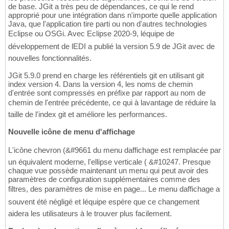
de base. JGit a très peu de dépendances, ce qui le rend
approprié pour une intégration dans n'importe quelle application
Java, que l'application tire parti ou non d'autres technologies
Eclipse ou OSGi. Avec Eclipse 2020-9, léquipe de
développement de lEDI a publié la version 5.9 de JGit avec de
nouvelles fonctionnalités.
JGit 5.9.0 prend en charge les référentiels git en utilisant git
index version 4. Dans la version 4, les noms de chemin
d'entrée sont compressés en préfixe par rapport au nom de
chemin de l'entrée précédente, ce qui à lavantage de réduire la
taille de l'index git et améliore les performances.
Nouvelle icône de menu d'affichage
L'icône chevron (&#9661 du menu daffichage est remplacée par
un équivalent moderne, l'ellipse verticale ( &#10247. Presque
chaque vue possède maintenant un menu qui peut avoir des
paramètres de configuration supplémentaires comme des
filtres, des paramètres de mise en page... Le menu daffichage a
souvent été négligé et léquipe espère que ce changement
aidera les utilisateurs à le trouver plus facilement.