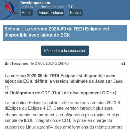
Developpez.com
Le Club des Développeurs et IT Pro
Actus
Forum Eclipse
Emploi
Eclipse
:
La version 2020-09 de l'EDI Eclipse est
disponible avec lajout de EGit
Répondre à la discussion
Bill Fassinou
,
le 17/09/2020 à 16h43
#1
La version 2020-09 de l'EDI Eclipse est disponible avec
lajout de EGit, définit la version minimale de Java sur Java
11
et l'intégration de CDT (Outil de développement C/C++)
La fondation Eclipse a publié cette semaine la version 2020-9
dEclipse ou Eclipse 4.17. Cette version introduit plusieurs
changements, notamment la configuration plus rapide et plus
simple de lEDI, lintégration de CDT, la prise en charge du
support de Linux aarch64, des améliorations du thème sombre