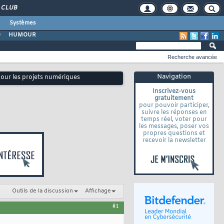
CLUB
Systèmes
O
HUMOUR
Recherche avancée
Navigation
pour les projets numériques
Inscrivez-vous
gratuitement
pour pouvoir participer,
suivre les réponses en
temps réel, voter pour
les messages, poser vos
propres questions et
recevoir la newsletter
Outils de la discussion
Affichage
#1