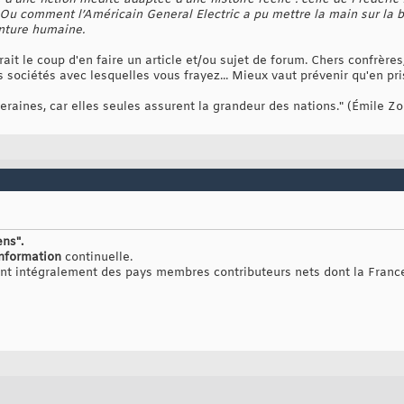
 Ou comment l’Américain General Electric a pu mettre la main sur la b
enture humaine.
it le coup d'en faire un article et/ou sujet de forum. Chers confrère
s sociétés avec lesquelles vous frayez... Mieux vaut prévenir qu'en pri
veraines, car elles seules assurent la grandeur des nations." (Émile Zo
ens".
nformation
continuelle.
ent intégralement des pays membres contributeurs nets dont la Franc