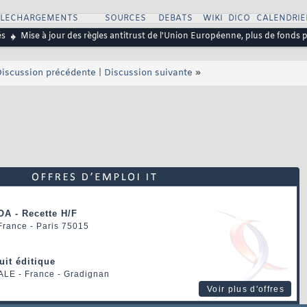
ELECHARGEMENTS
SOURCES
DEBATS
WIKI
DICO
CALENDRIE
és
Mise à jour des règles antitrust de l'Union Européenne, plus de fonds 
iscussion précédente
|
Discussion suivante
»
OA - Recette H/F
 France - Paris 75015
uit éditique
ALE
- France - Gradignan
Voir plus d'offres