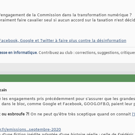
 l'engagement de la Commission dans la transformation numérique ?
raiment faire cavalier seul si aucun accord sur la taxation n'est déc
acebook, Google et Twitter à faire plus contre la désinformation
esse en informatique
. Contribuez au club : corrections, suggestions, critiques,
icain
ré les engagements pris précédemment pour s'assurer que les grande
s dans le bloc, comme Google et Facebook, GOOG.OFB.O, paient leur par
 ou esbroufe ?!
On ne peut qu'être très sceptique quand on connait
l
r.fr/emissions...septembre-2020
d’une fiction inédite adaptée d’une histoire réelle : celle de Frédéri