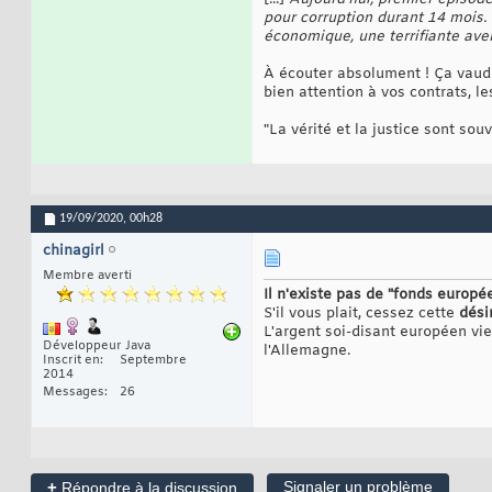
pour corruption durant 14 mois.
économique, une terrifiante av
À écouter absolument ! Ça vaudra
bien attention à vos contrats, le
"La vérité et la justice sont sou
19/09/2020,
00h28
chinagirl
Membre averti
Il n'existe pas de "fonds europé
S'il vous plait, cessez cette
dési
L'argent soi-disant européen vi
Développeur Java
l'Allemagne.
Inscrit en
Septembre
2014
Messages
26
+
Signaler un problème
Répondre à la discussion