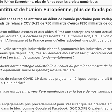
t de l'Union Européenne, plus de fonds pour les projets numériques
 antitrust de l'Union Européenne, plus de fonds p
viser ses règles antitrust au début de l'année prochaine pour s'ada
nds de relance COVID-19 de 750 milliards d'euros (890 milliards de do
 d'un milliard d'euros et aux aides d'État aux entreprises seront actua
 jeu équitable, a déclaré la présidente de la Commission, Ursula von
ar l'Allemagne et la France pour qu'elles adoptent une politique plus
ouvelle stratégie industrielle visant à promouvoir les industries ver
péens que depuis lors,
"les six derniers mois n'ont fait qu'accélérer 
al est en train de changer fondamentalement".
aliser notre stratégie industrielle au cours du premier semestre de l
it également suivre le rythme"
, a-t-elle déclaré.
ds de relance COVID-19 dans des projets numériques comprendrait 8 
a-t-elle déclaré.
a voie européenne, vers l'ère numérique : sur la base de nos valeurs, 
s engagements pris précédemment pour s'assurer que les grandes en
s dans le bloc, comme Google et Facebook, GOOG.OFB.O, paient leur pa