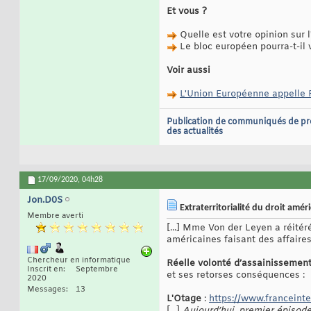
Et vous ?
Quelle est votre opinion sur
Le bloc européen pourra-t-il v
Voir aussi
L'Union Européenne appelle F
Publication de communiqués de pr
des actualités
17/09/2020,
04h28
Jon.D0S
Extraterritorialité du droit amér
Membre averti
[...] Mme Von der Leyen a réité
américaines faisant des affaire
Chercheur en informatique
Réelle volonté d’assainissement
Inscrit en
Septembre
et ses retorses conséquences :
2020
Messages
13
L'Otage
:
https://www.franceinte
[...]
Aujourd’hui, premier épisode 