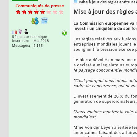
Mise à jour des règles antitrus
Communiqués de presse
Mise à jour des règles
La Commission européenne va ré
investir un cinquième de son fo
Rédacteur technique
Les règles relatives aux fusions
Inscrit en
Mai 2018
entreprises mondiales jouent le
Messages
2 135
soulignent la pression exercée p
Le bloc a dévoilé en mars une n
a déclaré aux législateurs euro
le paysage concurrentiel mondi
"C'est pourquoi nous allons actu
cadre de concurrence, qui devra
L'investissement de 20 % du fon
génération de superordinateurs, 
"Nous voulons montrer la voie, l
mondiales".
Mme Von der Leyen a réitéré le
américaines faisant des affaire