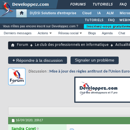
FORUMS
TUTORIELS
FAQ
DI/DSI Solutions d'entreprise
Cloud
IA
ALM
Micros
TUTORIELS
FAQ
WEBIN
Vous n'êtes pas encore inscrit sur Developpez.com ?
Inscrivez-vous gratuitem
Derniers messages
Actions
Réseau social
Blogs
Agenda
Chat
Forum
Le club des professionnels en informatique
Actualit
+
Signaler un problème
Répondre à la discussion
Discussion :
Mise à jour des règles antitrust de l'Union Eu
16/09/2020,
20h17
Sandra Coret