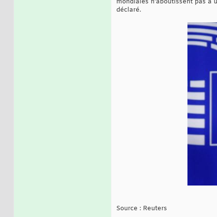
mondiales n'aboutissent pas à un 
déclaré.
Source : Reuters