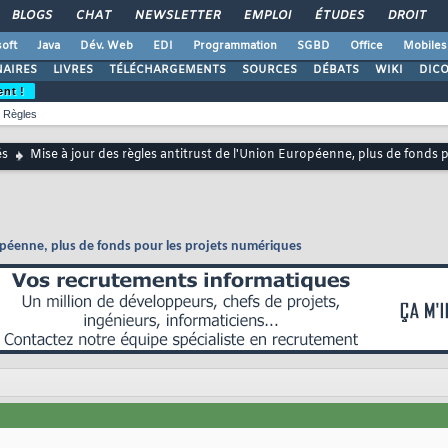
BLOGS
CHAT
NEWSLETTER
EMPLOI
ÉTUDES
DROIT
oft
Java
Dév. Web
EDI
Programmation
SGBD
Office
Mobiles
AIRES
LIVRES
TÉLÉCHARGEMENTS
SOURCES
DÉBATS
WIKI
DIC
ent !
Règles
és
Mise à jour des règles antitrust de l'Union Européenne, plus de fonds 
ropéenne, plus de fonds pour les projets numériques