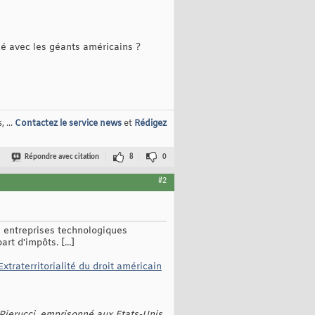
idé avec les géants américains ?
 ...
Contactez le service news
et
Rédigez
Répondre avec citation
8
0
#2
s entreprises technologiques
t d'impôts. [...]
'Extraterritorialité du droit américain
c Pierucci, emprisonné aux Etats-Unis