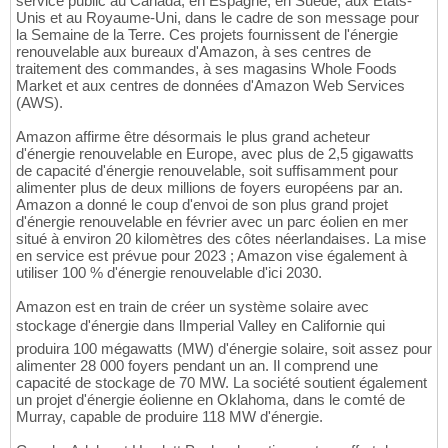
service public au Canada, en Espagne, en Suède, aux États-
Unis et au Royaume-Uni, dans le cadre de son message pour
la Semaine de la Terre. Ces projets fournissent de l'énergie
renouvelable aux bureaux d'Amazon, à ses centres de
traitement des commandes, à ses magasins Whole Foods
Market et aux centres de données d'Amazon Web Services
(AWS).
Amazon affirme être désormais le plus grand acheteur
d'énergie renouvelable en Europe, avec plus de 2,5 gigawatts
de capacité d'énergie renouvelable, soit suffisamment pour
alimenter plus de deux millions de foyers européens par an.
Amazon a donné le coup d'envoi de son plus grand projet
d'énergie renouvelable en février avec un parc éolien en mer
situé à environ 20 kilomètres des côtes néerlandaises. La mise
en service est prévue pour 2023 ; Amazon vise également à
utiliser 100 % d'énergie renouvelable d'ici 2030.
Amazon est en train de créer un système solaire avec
stockage d'énergie dans lImperial Valley en Californie qui
produira 100 mégawatts (MW) d'énergie solaire, soit assez pour
alimenter 28 000 foyers pendant un an. Il comprend une
capacité de stockage de 70 MW. La société soutient également
un projet d'énergie éolienne en Oklahoma, dans le comté de
Murray, capable de produire 118 MW d'énergie.