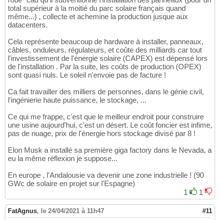
total supérieur à la moitié du parc solaire français quand
même...) , collecte et achemine la production jusque aux
datacenters.
Cela représente beaucoup de hardware à installer, panneaux,
câbles, onduleurs, régulateurs, et coûte des milliards car tout
l'investissement de l'énergie solaire (CAPEX) est dépensé lors
de l'installation . Par la suite, les coûts de production (OPEX)
sont quasi nuls. Le soleil n'envoie pas de facture !
Ca fait travailler des milliers de personnes, dans le génie civil,
l'ingénierie haute puissance, le stockage, ...
Ce qui me frappe, c'est que le meilleur endroit pour construire
une usine aujourd'hui, c'est un désert. Le coût foncier est infime,
pas de nuage, prix de l'énergie hors stockage divisé par 8 !
Elon Musk a installé sa première giga factory dans le Nevada, a
eu la même réflexion je suppose...
En europe , l'Andalousie va devenir une zone industrielle ! (90
GWc de solaire en projet sur l'Espagne)
1
1
FatAgnus
,
le 24/04/2021 à 11h47
#11