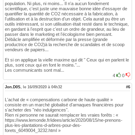
population. Ni plus, ni moins... Il n'a aucun fondement
scientifique, c'est juste une mauvaise bonne idée d'essayer de
quantifier la quantité de CO2 nécessaire à la fabrication, à
l'utilisation et à la destruction d'un objet. Cela aurait pu être un
outils intéressant, si son utilisation était resté dans le technique,
en gardant à l'esprit que c'est un ordre de grandeur, au lieu de
passer dans le marketing et l'écologisme bien pensant.
Débâcle amplifiée et déformée par la presse (grande
productrice de CO2)à la recherche de scandales et de scoop
vendeurs de papiers...
Et si on applique la vielle maxime qui dit " Ceux qui en parlent le
plus, sont ceux qui en font le moins."...
Les communicants sont mal...
4
0
Jon.D0S
,
le 16/09/2020 à 04h32
#6
L'achat de « compensations carbone de haute qualité »
consiste en un marché globalisé d'arnaques financières pour
s'acheter des "néo indulgences".
Rien ni personne ne saurait remplacer les vraies forêts : «
https://www.lemonde.fr/idees/article/2020/08/15/ne-prenons-
plus-les-plantations-d-arbres-pour-des-
forets_6049004_3232.html »