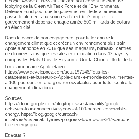
Google, Adobe et Hewlett Packard soutiennent un effort de
lobbying de la Clean Air Task Force et de l'Environmental
Defense Fund pour que le gouvernement fédéral américain
passe totalement aux sources d'électricité propres. Le
gouvernement dépense chaque année 500 milliards de dollars
en électricité.
Dans le cadre de son engagement pour lutter contre le
changement climatique et créer un environnement plus sain,
Apple a annoncé en 2018 que ses magasins, bureaux, centres
de données, ainsi que les sites en colocation dans 43 pays, y
compris les États-Unis, le Royaume-Uni, la Chine et lInde de la
firme américaine Apple étaient
https://www.developpez.com/actu/197146/Tous-les-
datacenters-et-bureaux-d-Apple-dans-le-monde-sont-alimentes-
a-100-pourcent-en-energies-renouvelables-pour-lutter-contre-le-
changement-climatique/.
Sources :
https://cloud.google.com/blog/topics/sustainability/google-
achieves-four-consecutive-years-of-100-percent-renewable-
energy, https://blog.google/outreach-
initiatives/sustainability/new-progress-toward-our-247-carbon-
free-energy-goal
Et vous ?