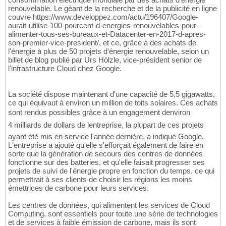
renouvelable. Le géant de la recherche et de la publicité en ligne
couvre https://www.developpez.com/actu/196407/Google-
aurait-utilise-100-pourcent-d-energies-renouvelables-pour-
alimenter-tous-ses-bureaux-et-Datacenter-en-2017-d-apres-
son-premier-vice-president/, et ce, grâce à des achats de
l'énergie à plus de 50 projets d'énergie renouvelable, selon un
billet de blog publié par Urs Hölzle, vice-président senior de
l'infrastructure Cloud chez Google.
La société dispose maintenant d'une capacité de 5,5 gigawatts,
ce qui équivaut à environ un million de toits solaires. Ces achats
sont rendus possibles grâce à un engagement denviron
4 milliards de dollars de lentreprise, la plupart de ces projets
ayant été mis en service l'année dernière, a indiqué Google.
L'entreprise a ajouté qu'elle s'efforçait également de faire en
sorte que la génération de secours des centres de données
fonctionne sur des batteries, et qu'elle faisait progresser ses
projets de suivi de l'énergie propre en fonction du temps, ce qui
permettrait à ses clients de choisir les régions les moins
émettrices de carbone pour leurs services.
Les centres de données, qui alimentent les services de Cloud
Computing, sont essentiels pour toute une série de technologies
et de services à faible émission de carbone, mais ils sont