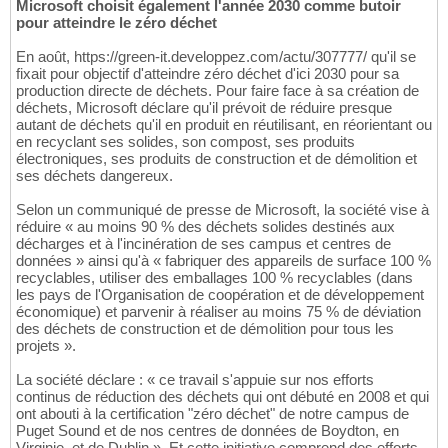
Microsoft choisit également l'année 2030 comme butoir
pour atteindre le zéro déchet
En août, https://green-it.developpez.com/actu/307777/ qu'il se
fixait pour objectif d'atteindre zéro déchet d'ici 2030 pour sa
production directe de déchets. Pour faire face à sa création de
déchets, Microsoft déclare qu'il prévoit de réduire presque
autant de déchets qu'il en produit en réutilisant, en réorientant ou
en recyclant ses solides, son compost, ses produits
électroniques, ses produits de construction et de démolition et
ses déchets dangereux.
Selon un communiqué de presse de Microsoft, la société vise à
réduire « au moins 90 % des déchets solides destinés aux
décharges et à l'incinération de ses campus et centres de
données » ainsi qu'à « fabriquer des appareils de surface 100 %
recyclables, utiliser des emballages 100 % recyclables (dans
les pays de l'Organisation de coopération et de développement
économique) et parvenir à réaliser au moins 75 % de déviation
des déchets de construction et de démolition pour tous les
projets ».
La société déclare : « ce travail s'appuie sur nos efforts
continus de réduction des déchets qui ont débuté en 2008 et qui
ont abouti à la certification "zéro déchet" de notre campus de
Puget Sound et de nos centres de données de Boydton, en
Virginie, et de Dublin ». Et cette initiative comprend des efforts