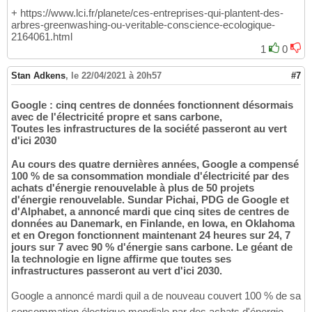
+ https://www.lci.fr/planete/ces-entreprises-qui-plantent-des-
arbres-greenwashing-ou-veritable-conscience-ecologique-
2164061.html
1
0
Stan Adkens
,
le 22/04/2021 à 20h57
#7
Google : cinq centres de données fonctionnent désormais
avec de l'électricité propre et sans carbone,
Toutes les infrastructures de la société passeront au vert
d'ici 2030
Au cours des quatre dernières années, Google a compensé
100 % de sa consommation mondiale d'électricité par des
achats d'énergie renouvelable à plus de 50 projets
d'énergie renouvelable. Sundar Pichai, PDG de Google et
d'Alphabet, a annoncé mardi que cinq sites de centres de
données au Danemark, en Finlande, en Iowa, en Oklahoma
et en Oregon fonctionnent maintenant 24 heures sur 24, 7
jours sur 7 avec 90 % d'énergie sans carbone. Le géant de
la technologie en ligne affirme que toutes ses
infrastructures passeront au vert d'ici 2030.
Google a annoncé mardi quil a de nouveau couvert 100 % de sa
consommation électrique mondiale par des achats d'énergie