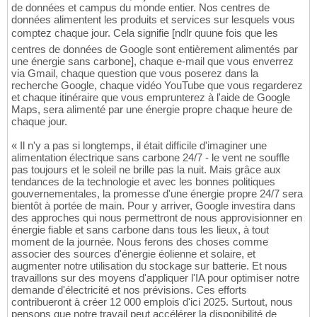
de données et campus du monde entier. Nos centres de
données alimentent les produits et services sur lesquels vous
comptez chaque jour. Cela signifie [ndlr quune fois que les
centres de données de Google sont entièrement alimentés par
une énergie sans carbone], chaque e-mail que vous enverrez
via Gmail, chaque question que vous poserez dans la
recherche Google, chaque vidéo YouTube que vous regarderez
et chaque itinéraire que vous emprunterez à l'aide de Google
Maps, sera alimenté par une énergie propre chaque heure de
chaque jour.
« Il n'y a pas si longtemps, il était difficile d'imaginer une
alimentation électrique sans carbone 24/7 - le vent ne souffle
pas toujours et le soleil ne brille pas la nuit. Mais grâce aux
tendances de la technologie et avec les bonnes politiques
gouvernementales, la promesse d'une énergie propre 24/7 sera
bientôt à portée de main. Pour y arriver, Google investira dans
des approches qui nous permettront de nous approvisionner en
énergie fiable et sans carbone dans tous les lieux, à tout
moment de la journée. Nous ferons des choses comme
associer des sources d'énergie éolienne et solaire, et
augmenter notre utilisation du stockage sur batterie. Et nous
travaillons sur des moyens d'appliquer l'IA pour optimiser notre
demande d'électricité et nos prévisions. Ces efforts
contribueront à créer 12 000 emplois d'ici 2025. Surtout, nous
pensons que notre travail peut accélérer la disponibilité de