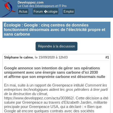
Developpez.com
Le Club des Développeurs et IT Pro
Actus
Forum �cologie
Emploi
Écologie
:
Google : cinq centres de données
fonctionnent désormais avec de l'électricité propre et
sans carbone
Répondre à la discussion
Stéphane le calme
,
le 15/09/2020 à 12h03
#1
Google annonce son intention de gérer ses opérations
uniquement avec une énergie sans carbone d'ici 2030
et affirme que son empreinte carbone est désormais nulle
En mai, suite à un rapport de Greenpeace intitulé
Comment les
entreprises technologiques aident les gros pétroliers à tirer parti
de la destruction du climat
,
https://www.developpez.com/actu/303862/. Cette décision a été
saluée par Greenpeace au travers d'Elizabeth Jardim, militante
principale pour Greenpeace USA, qui a déclaré : « Bien que
Google ait encore quelques contrats avec des sociétés