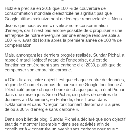
Hölzle a précisé en 2018 que 100 % de couverture de
consommation mondiale d'électricité ne signifiait pas que
Google utilise exclusivement de lénergie renouvelable. « Nous
disons que nous avons « nivelé » notre consommation
d'énergie, car il n'est pas encore possible de « propulser » une
entreprise de notre envergure par une énergie renouvelable à
100 % », avait dit Hölzle après la première année de 100 % de
compensation.
Mais, annonçant les derniers progrès réalisés, Sundar Pichai, a
rappelé mardi l'objectif actuel de l'entreprise, qui est de
fonctionner entièrement sans carbone d'ici 2030, plutôt que de
compenser son empreinte carbone.
« D'ici dix ans, notre objectif est que chaque centre de données,
région de Cloud et campus de bureaux de Google fonctionne à
l'électricité propre chaque heure de chaque jour », a écrit Pichai
dans une mise à jour. Selon Pichai, cinq sites de centres de
données au Danemark, en Finlande, dans l'Iowa, dans
l'Oklahoma et dans l'Oregon fonctionnent désormais « à près
de ou à 90 % d'énergie sans carbone ».
Dans son billet de blog, Sundar Pichai a déclaré que son objectif
était de « montrer l'exemple » dans ses activités afin de
contribuer à « construire un avenir sans carbone pour tous ».