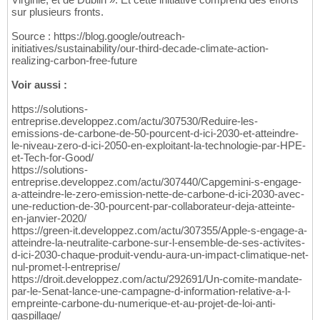
sur plusieurs fronts.
Source : https://blog.google/outreach-
initiatives/sustainability/our-third-decade-climate-action-
realizing-carbon-free-future
Voir aussi :
https://solutions-
entreprise.developpez.com/actu/307530/Reduire-les-
emissions-de-carbone-de-50-pourcent-d-ici-2030-et-atteindre-
le-niveau-zero-d-ici-2050-en-exploitant-la-technologie-par-HPE-
et-Tech-for-Good/
https://solutions-
entreprise.developpez.com/actu/307440/Capgemini-s-engage-
a-atteindre-le-zero-emission-nette-de-carbone-d-ici-2030-avec-
une-reduction-de-30-pourcent-par-collaborateur-deja-atteinte-
en-janvier-2020/
https://green-it.developpez.com/actu/307355/Apple-s-engage-a-
atteindre-la-neutralite-carbone-sur-l-ensemble-de-ses-activites-
d-ici-2030-chaque-produit-vendu-aura-un-impact-climatique-net-
nul-promet-l-entreprise/
https://droit.developpez.com/actu/292691/Un-comite-mandate-
par-le-Senat-lance-une-campagne-d-information-relative-a-l-
empreinte-carbone-du-numerique-et-au-projet-de-loi-anti-
gaspillage/