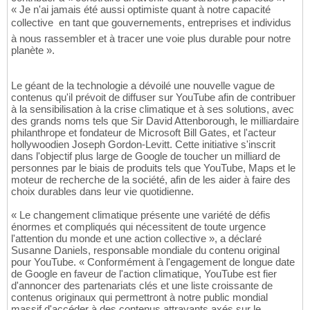
« Je n'ai jamais été aussi optimiste quant à notre capacité
collective  en tant que gouvernements, entreprises et individus 
à nous rassembler et à tracer une voie plus durable pour notre
planète ».
Le géant de la technologie a dévoilé une nouvelle vague de
contenus qu'il prévoit de diffuser sur YouTube afin de contribuer
à la sensibilisation à la crise climatique et à ses solutions, avec
des grands noms tels que Sir David Attenborough, le milliardaire
philanthrope et fondateur de Microsoft Bill Gates, et l'acteur
hollywoodien Joseph Gordon-Levitt. Cette initiative s'inscrit
dans l'objectif plus large de Google de toucher un milliard de
personnes par le biais de produits tels que YouTube, Maps et le
moteur de recherche de la société, afin de les aider à faire des
choix durables dans leur vie quotidienne.
« Le changement climatique présente une variété de défis
énormes et compliqués qui nécessitent de toute urgence
l'attention du monde et une action collective », a déclaré
Susanne Daniels, responsable mondiale du contenu original
pour YouTube. « Conformément à l'engagement de longue date
de Google en faveur de l'action climatique, YouTube est fier
d'annoncer des partenariats clés et une liste croissante de
contenus originaux qui permettront à notre public mondial
massif d'accéder à des contenus attrayants axés sur le