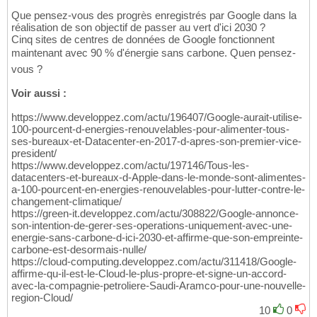
Que pensez-vous des progrès enregistrés par Google dans la
réalisation de son objectif de passer au vert d'ici 2030 ?
Cinq sites de centres de données de Google fonctionnent
maintenant avec 90 % d'énergie sans carbone. Quen pensez-
vous ?
Voir aussi :
https://www.developpez.com/actu/196407/Google-aurait-utilise-
100-pourcent-d-energies-renouvelables-pour-alimenter-tous-
ses-bureaux-et-Datacenter-en-2017-d-apres-son-premier-vice-
president/
https://www.developpez.com/actu/197146/Tous-les-
datacenters-et-bureaux-d-Apple-dans-le-monde-sont-alimentes-
a-100-pourcent-en-energies-renouvelables-pour-lutter-contre-le-
changement-climatique/
https://green-it.developpez.com/actu/308822/Google-annonce-
son-intention-de-gerer-ses-operations-uniquement-avec-une-
energie-sans-carbone-d-ici-2030-et-affirme-que-son-empreinte-
carbone-est-desormais-nulle/
https://cloud-computing.developpez.com/actu/311418/Google-
affirme-qu-il-est-le-Cloud-le-plus-propre-et-signe-un-accord-
avec-la-compagnie-petroliere-Saudi-Aramco-pour-une-nouvelle-
region-Cloud/
10
0