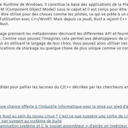
 Runtime de Windows. Il constitue la base des applications de la P
OM (Component Object Model) sous le capot et il est conçu pour être 
tre utilisé pour des choses comme les pilotes, ce qui se prête à un c
d'utilisation avec C++/WinRT. Mais depuis ce jeudi, Rust a rejoint C
Rust.
gage prennent les métadonnées décrivant les différentes API et fourni
. Comme vous pouvez l'imaginer, cela permet aux développeurs de cré
en utilisant le langage de leur choix. Vous pouvez alors utiliser c
plications de stockage ou quelque chose de plus unique comme un com
didat pour pallier les lacunes du C/C++ décriées par les chercheurs en
ure chance offerte à l'industrie informatique pour la mise sur pied d
de Rust au sein du noyau Linux ? C'est ce que suggère une sortie de L
de son support au système de build
grammation système et C le nouvel assembleur », d'après un ingénieur d