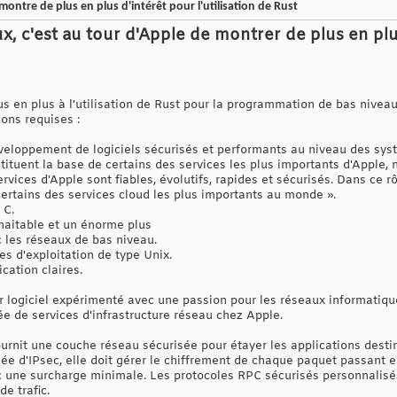
ontre de plus en plus d'intérêt pour l'utilisation de Rust
x, c'est au tour d'Apple de montrer de plus en plu
s en plus à l'utilisation de Rust pour la programmation de bas niveau.
ions requises :
éveloppement de logiciels sécurisés et performants au niveau des sy
tituent la base de certains des services les plus importants d'Apple,
services d'Apple sont fiables, évolutifs, rapides et sécurisés. Dans ce 
 certains des services cloud les plus importants au monde ».
 C.
haitable et un énorme plus
c les réseaux de bas niveau.
es d'exploitation de type Unix.
ation claires.
 logiciel expérimenté avec une passion pour les réseaux informatiques
ée de services d'infrastructure réseau chez Apple.
fournit une couche réseau sécurisée pour étayer les applications des
e d'IPsec, elle doit gérer le chiffrement de chaque paquet passant en
 une surcharge minimale. Les protocoles RPC sécurisés personnalisés g
de trafic.