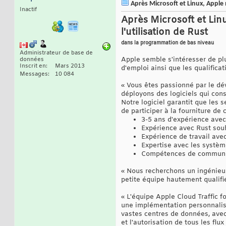
Après Microsoft et Linux, Apple m
Inactif
Après Microsoft et Linu
l'utilisation de Rust
dans la programmation de bas niveau
Administrateur de base de
Apple semble s'intéresser de plu
données
Inscrit en
Mars 2013
d'emploi ainsi que les qualificat
Messages
10 084
« Vous êtes passionné par le d
déployons des logiciels qui cons
Notre logiciel garantit que les 
de participer à la fourniture de
3-5 ans d'expérience avec
Expérience avec Rust sou
Expérience de travail ave
Expertise avec les systèm
Compétences de communic
« Nous recherchons un ingénieur
petite équipe hautement qualifi
« L'équipe Apple Cloud Traffic 
une implémentation personnalisé
vastes centres de données, avec
et l'autorisation de tous les flux 