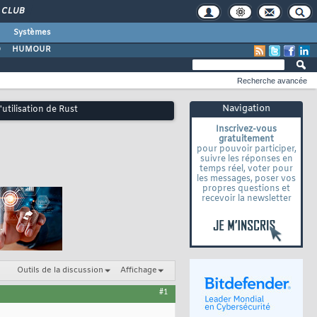
CLUB
Systèmes
O
HUMOUR
Recherche avancée
Navigation
utilisation de Rust
Inscrivez-vous
gratuitement
pour pouvoir participer,
suivre les réponses en
temps réel, voter pour
les messages, poser vos
propres questions et
recevoir la newsletter
Outils de la discussion
Affichage
#1