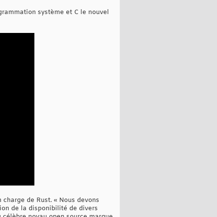
rogrammation système et C le nouvel
en charge de Rust. « Nous devons
on de la disponibilité de divers
du célèbre noyau open source marque