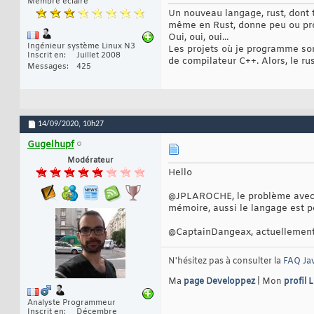
Membre éclairé
Un nouveau langage, rust, dont t
même en Rust, donne peu ou prou
Oui, oui, oui...
Ingénieur système Linux N3
Les projets où je programme sont
Inscrit en
Juillet 2008
de compilateur C++. Alors, le rust
Messages
425
14/09/2020,
10h27
Gugelhupf
Modérateur
Hello
@JPLAROCHE, le problème avec C/
mémoire, aussi le langage est per
@CaptainDangeax, actuellement j'
N'hésitez pas à consulter la
FAQ Ja
Ma
page Developpez
| Mon
profil 
Analyste Programmeur
Inscrit en
Décembre