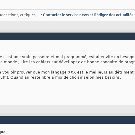
gestions, critiques, ... :
Contactez le service news
et
Rédigez des actualités
e c'est une vraie passoire et mal programmé, est aller vite en besogne
 le monde , Lire les cahiers sur dévellopez de bonne conduite de prog
de vouloir prouver que mon langage XXX est le meilleurs au détriment Y
ffit. Quand au reste libre à moi de choisir selon mes besoins.
ique