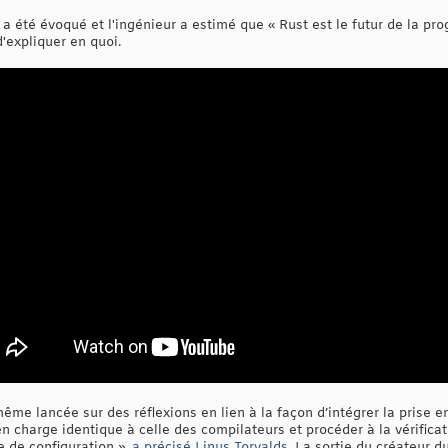
 a été évoqué et l'ingénieur a estimé que « Rust est le futur de la p
'expliquer en quoi.
me lancée sur des réflexions en lien à la façon d’intégrer la prise 
 charge identique à celle des compilateurs et procéder à la vérificati
e de configuration »,
a précisé Linus Torvalds
. La sortie du créateur 