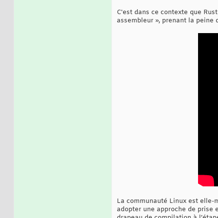
C'est dans ce contexte que Rust
assembleur », prenant la peine d
La communauté Linux est elle-mê
adopter une approche de prise en
drapeau de compilation à l’étap