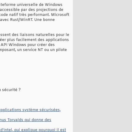
lateforme universelle de Windows
accessible par des projections de
ode natif très performant. Microsoft
++ avec Rust/WinRT. Une bonne
ssent des liaisons naturelles pour le
er plus facilement des applications
es API Windows pour créer des
posant, un service NT ou un pilote
 sécurité ?
'applications système sécurisées,
inus Torvalds qui donne des
'Intel, qui explique pourquoi il est