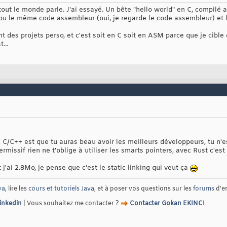
out le monde parle. J'ai essayé. Un bête "hello world" en C, compilé a
 le même code assembleur (oui, je regarde le code assembleur) et le 
 des projets perso, et c'est soit en C soit en ASM parce que je cible 
...
C++ est que tu auras beau avoir les meilleurs développeurs, tu n'es 
missif rien ne t'oblige à utiliser les smarts pointers, avec Rust c'est 
ai 2.8Mo, je pense que c'est le static linking qui veut ça
va
, lire les
cours et tutoriels Java
, et à poser vos questions sur les
forums
d'e
Linkedin
| Vous souhaitez me contacter ?
Contacter Gokan EKINCI