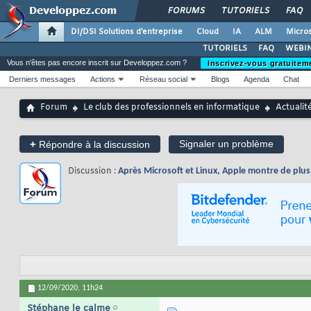
FORUMS
TUTORIELS
FAQ
DI/DSI Solutions d'entreprise
Cloud
IA
ALM
Micros
TUTORIELS
FAQ
WEBIN
Vous n'êtes pas encore inscrit sur Developpez.com ?
Inscrivez-vous gratuitem
Derniers messages
Actions
Réseau social
Blogs
Agenda
Chat
Forum
Le club des professionnels en informatique
Actualit
+
Signaler un problème
Répondre à la discussion
Discussion :
Après Microsoft et Linux, Apple montre de plus e
12/09/2020,
11h24
Stéphane le calme