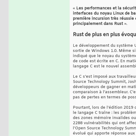
«
Les performances et la sécuri
interfaces du noyau Linux de bas
première incursion très réussie
principalement dans Rust
».
Rust de plus en plus évoq
Le développement du système UNI
sortie de Windows 1.0. Même si 
indiqué que le noyau du système 
de code est écrite en C. En mat
langage C est le nouvel assembleu
Le C s’est imposé aux travailleu
Source Technology Summit, Josh T
développeurs de gagner en matiè
comparaison à l’assembleur. C’e
pas de pertes en termes de possi
Pourtant, lors de l'édition 2019
le langage C traîne : les probl
des zones mémoire invalides ou 
2288 vulnérabilités qui ont aff
l’Open Source Technology Summit
évolué qui apporte réponse aux p