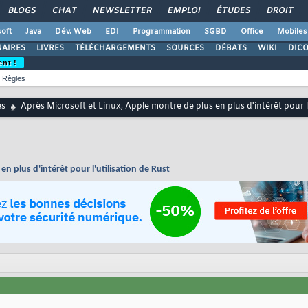
BLOGS
CHAT
NEWSLETTER
EMPLOI
ÉTUDES
DROIT
oft
Java
Dév. Web
EDI
Programmation
SGBD
Office
Mobiles
AIRES
LIVRES
TÉLÉCHARGEMENTS
SOURCES
DÉBATS
WIKI
DIC
ent !
Règles
és
Après Microsoft et Linux, Apple montre de plus en plus d'intérêt pour l'
n plus d'intérêt pour l'utilisation de Rust