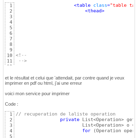
35
<table 
class
=
"table tab
1
@ManyToOne
36
<thead>
2
@JoinColumn
(
name=
"username"
)
37
3
private
 Utilisateur  user;

38
4
39
5
@ManyToOne
40
6
@JoinColumn
(
name=
"iddepot"
)
41
7
private
 Depositeur  depo;

42
8
43
9
}
44
10
 -->
11
12
13
14
et le résultat et celui que 'attendait, par contre quand je veux
imprimer en pdf ou html, j'ai une erreur
15
16
voici mon service pour imprimer
17
18
Code :
// recuperation de laliste operation 
1
private
 List<Operation> getO
2
			List<Operation> o = 
3
for
(
Operation oper 
4
5