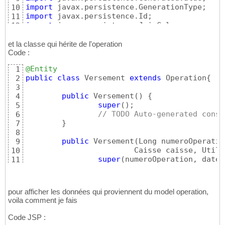
import
10
import
11
import
12
import
 javax.persistence.ManyToOne;

13
14
et la classe qui hérite de l'operation
import
Code :
15
import
16
@Entity
1
import
 lombok.NoArgsConstructor;

17
public
class
 Versement 
extends
 Operation
{
2
18
3
@Entity
19
public
 Versement
(
)
{
4
@Data
@NoArgsConstructor
@AllArgsConstructor
20
super
(
)
;

5
public
class
 Operation 
implements
 Serializab
21
// TODO Auto-generated const
6
@Id
22
}
7
@GeneratedValue
(
strategy=GenerationT
23
8
private
 Long numeroOperation;

24
public
 Versement
(
Long numeroOperatio
9
private
 LocalDate dateOperation;

25
			Caisse caisse, Uti
10
private
double
 montant;

26
super
(
numeroOperation, dateO
11
private
 String designation;

27
// TODO Auto-generated const
12
private
 String dtypeOp;

28
}
13
29
30
pour afficher les données qui proviennent du model operation,
@ManyToOne
31
voila comment je fais
@JoinColumn
(
name=
"codeCaisse"
)
32
private
 Caisse caisse;

33
Code JSP :
34