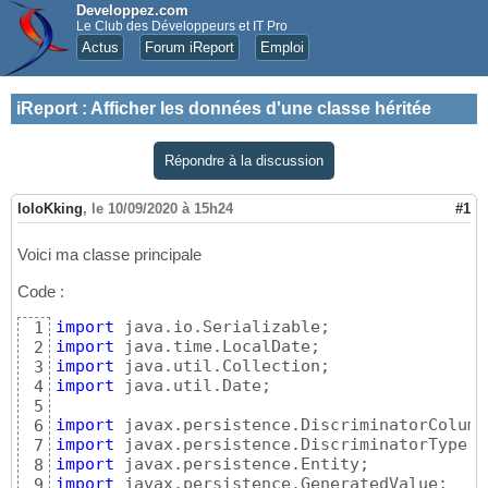
Developpez.com
Le Club des Développeurs et IT Pro
Actus
Forum iReport
Emploi
iReport
:
Afficher les données d'une classe héritée
Répondre à la discussion
loloKking
,
le 10/09/2020 à 15h24
#1
Voici ma classe principale
Code :
import
1
import
2
import
3
import
 java.util.Date;

4
5
import
6
import
7
import
8
import
9