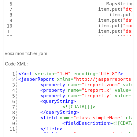
				 Map<Stri
6
			      item.put
(
"dtyp
7
				  item.put
(
"
8
			      item.put
(
"date
9
			      item.put
(
"mont
10
			      item.put
(
"desi
11
			      item.put
(
"idde
12
			      item.put
(
"Cais
13
14
			o.add
(
oper
)
;

voici mon fichier jrxml
15
}
16
Code XML :
return
 o;

17
}
18
<?xml
version
=
"1.0"
encoding
=
"UTF-8"
?>
1
19
<jasperReport
xmlns
=
"http://jasperreports.s
2
public
 String exportReportOperation
(
String
20
<property
name
=
"ireport.zoom"
value
3
21
<property
name
=
"ireport.x"
value
=
"0
4
		   List<Operation> ls = cDa
22
<property
name
=
"ireport.y"
value
=
"0
5
23
<queryString
>
6
		  String path = 
"C:
\\
Users
\\
24
<![CDATA[]]>
7
//C:\Users\kING\Documents
25
</queryString
>
8
26
<field
name
=
"class.simpleName"
clas
9
		  File file = ResourceUtils
27
<fieldDescription
>
<![CDATA[
10
		  Jas
28
</field
>
11
29
<field
name
=
"numero_operation"
clas
12
		  JRBeanCollectionDataSourc
30