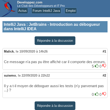
Developpez.com
Le Club des Développeurs et IT Pro
Actus
Forum IntelliJ Java
Emploi
IntelliJ Java
:
JetBrains - Introduction au débogueur
dans IntelliJ IDEA
Répondre à la discussion
Malick
,
le 10/09/2020 à 14h26
#1
Ce message n'a pas pu être affiché car il comporte des erreurs.
5
0
suiwmo
,
le 22/09/2020 à 22h22
#2
Il y a t-il moyen de déboguer aussi les tests (n'y parvenant pas
...) ?
0
0
Répondre à la discussion