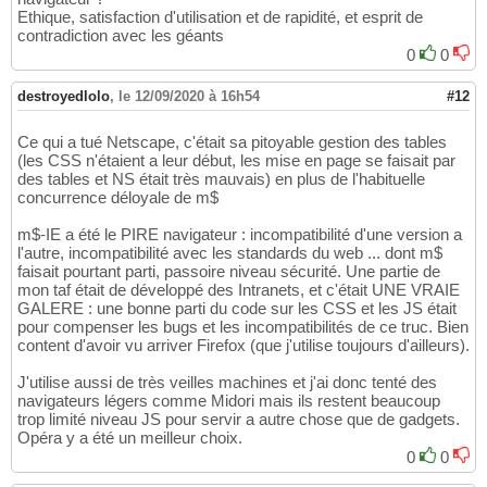
Ethique, satisfaction d'utilisation et de rapidité, et esprit de
contradiction avec les géants
0
0
destroyedlolo
,
le 12/09/2020 à 16h54
#12
Ce qui a tué Netscape, c'était sa pitoyable gestion des tables
(les CSS n'étaient a leur début, les mise en page se faisait par
des tables et NS était très mauvais) en plus de l'habituelle
concurrence déloyale de m$
m$-IE a été le PIRE navigateur : incompatibilité d'une version a
l'autre, incompatibilité avec les standards du web ... dont m$
faisait pourtant parti, passoire niveau sécurité. Une partie de
mon taf était de développé des Intranets, et c'était UNE VRAIE
GALERE : une bonne parti du code sur les CSS et les JS était
pour compenser les bugs et les incompatibilités de ce truc. Bien
content d'avoir vu arriver Firefox (que j'utilise toujours d'ailleurs).
J'utilise aussi de très veilles machines et j'ai donc tenté des
navigateurs légers comme Midori mais ils restent beaucoup
trop limité niveau JS pour servir a autre chose que de gadgets.
Opéra y a été un meilleur choix.
0
0