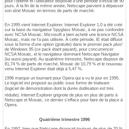
pour l'obtenir et l'utilisateur disposait d'une période d'essai de 90
jours. À la fin de la même année, Netscape parvient à dépasser
son aîné Mosaic en termes de parts de marché.
En 1995 vient Internet Explorer. Internet Explorer 1.0 a été créé
sur la base du navigateur Spyglass Mosaic, à ne pas confondre
avec NCSA Mosaic. Microsoft a bien acheté une licence NCSA
Mosaic, mais ne l'a pas utilisée. À cette période, IE était diffusé
sous la forme d'une option (gratuite) dans le premier pack
plus!
de Windows 95 (ce pack étant payant), pour concurrencer
NCSA Mosaic, et le navigateur dominant Netscape Navigator
(lui aussi payant). Au quatrième trimestre, Netscape dispose de
81,74 % de parts de marché, Mosaic de 10,79 % et le nouveau
venu Internet Explorer était déjà à 5,47 %.
1996 marque un tournant pour Opera qui a vu le jour en 1995.
Le logiciel est proposé au public sous forme de trialware
(logiciel de démonstration dont la durée dutilisation est très
réduite). Internet Explorer grignote de plus en plus de parts à
Netscape et Mosaic, ce dernier s'efface pour faire de la place à
Opera.
Quatrième trimestre 1996
En 1997, bien que Netscape disposait toujours de plus de 70 %