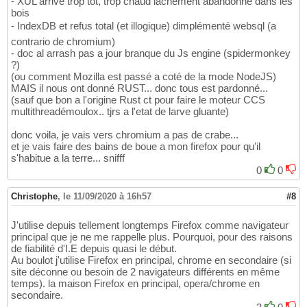
- XUL arrivé trop tot, trop chaud lâchement abandonné dans les
bois
- IndexDB et refus total (et illogique) dimplémenté websql (a
contrario de chromium)
- doc al arrash pas a jour branque du Js engine (spidermonkey
?)
(ou comment Mozilla est passé a coté de la mode NodeJS)
MAIS il nous ont donné RUST... donc tous est pardonné...
(sauf que bon a l'origine Rust ct pour faire le moteur CCS
multithreadémoulox.. tjrs a l'etat de larve gluante)
donc voila, je vais vers chromium a pas de crabe...
et je vais faire des bains de boue a mon firefox pour qu'il
s'habitue a la terre... snifff
0
0
Christophe
,
le 11/09/2020 à 16h57
#8
J'utilise depuis tellement longtemps Firefox comme navigateur
principal que je ne me rappelle plus. Pourquoi, pour des raisons
de fiabilité d'I.E depuis quasi le début.
Au boulot j'utilise Firefox en principal, chrome en secondaire (si
site déconne ou besoin de 2 navigateurs différents en même
temps). la maison Firefox en principal, opera/chrome en
secondaire.