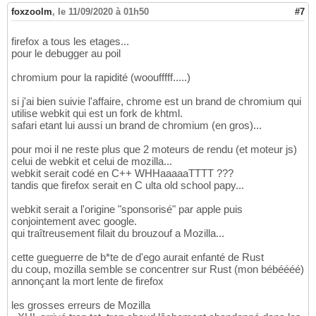
foxzoolm
,
le 11/09/2020 à 01h50
#7
firefox a tous les etages...
pour le debugger au poil
chromium pour la rapidité (wooufffff.....)
si j'ai bien suivie l'affaire, chrome est un brand de chromium qui
utilise webkit qui est un fork de khtml.
safari etant lui aussi un brand de chromium (en gros)...
pour moi il ne reste plus que 2 moteurs de rendu (et moteur js)
celui de webkit et celui de mozilla...
webkit serait codé en C++ WHHaaaaaTTTT ???
tandis que firefox serait en C ulta old school papy...
webkit serait a l'origine "sponsorisé" par apple puis
conjointement avec google.
qui traîtreusement filait du brouzouf a Mozilla...
cette gueguerre de b*te de d'ego aurait enfanté de Rust
du coup, mozilla semble se concentrer sur Rust (mon bébéééé)
annonçant la mort lente de firefox
les grosses erreurs de Mozilla