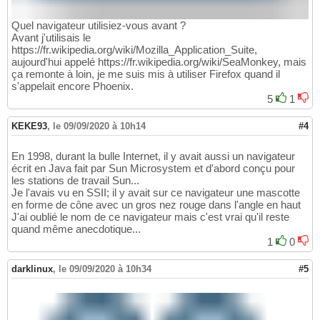
Quel navigateur utilisiez-vous avant ?
Avant j'utilisais le
https://fr.wikipedia.org/wiki/Mozilla_Application_Suite,
aujourd'hui appelé https://fr.wikipedia.org/wiki/SeaMonkey, mais
ça remonte à loin, je me suis mis à utiliser Firefox quand il
s'appelait encore Phoenix.
5
1
KEKE93
,
le 09/09/2020 à 10h14
#4
En 1998, durant la bulle Internet, il y avait aussi un navigateur
écrit en Java fait par Sun Microsystem et d'abord conçu pour
les stations de travail Sun...
Je l'avais vu en SSII; il y avait sur ce navigateur une mascotte
en forme de cône avec un gros nez rouge dans l'angle en haut
J'ai oublié le nom de ce navigateur mais c'est vrai qu'il reste
quand même anecdotique...
1
0
darklinux
,
le 09/09/2020 à 10h34
#5