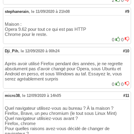
2
0
stephanerain
,
le 11/09/2020 à 21h08
#9
Maison :
Opera 9.62 pour tout ce qui est pas HTTP
Chrome pour le reste.
0
0
Dji_Pih
,
le 12/09/2020 à 00h24
#10
Après avoir utilisé Firefox pendant des années, je ne regrette
absolument pas d'avoir changé pour Opera, sous Ubuntu et
Android en perso, et sous Windows au taf. Essayez le, vous
serez agréablement surpris
0
0
micro38
,
le 12/09/2020 à 14h05
#11
Quel navigateur utilisez-vous au bureau ? À la maison ?
Firefox, Brave, un peu chromium (le tout sous Linux Mint)
Quel navigateur utilisiez-vous avant ?
Firefox, chrome
Pour quelles raisons avez-vous décidé de changer de
navigateur ?