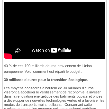
40 % de ces 100 milliards deuros proviennent de lUnion
européenne. Voici comment est réparti le budget :
30 milliards d'euros pour la transition écologique.
Les moyens consacrés à hauteur de 30 milliards d'euros
viseront à accélérer le verdissement de l'économie, à investir
dans la rénovation énergétique des bâtiments publics et privés,
à développer de nouvelles technologies vertes et à favoriser les
modes de transports moins polluants. Concernant cette
« relance verte », les mesures suivantes doivent mobiliser