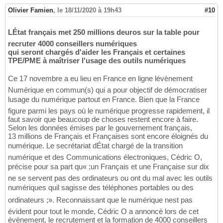
Olivier Famien
,
le 18/11/2020 à 19h43
#10
LÉtat français met 250 millions deuros sur la table pour
recruter 4000 conseillers numériques
qui seront chargés d'aider les Français et certaines
TPE/PME à maîtriser l'usage des outils numériques
Ce 17 novembre a eu lieu en France en ligne lévènement
Numérique en commun(s) qui a pour objectif de démocratiser
lusage du numérique partout en France. Bien que la France
figure parmi les pays où le numérique progresse rapidement, il
faut savoir que beaucoup de choses restent encore à faire.
Selon les données émises par le gouvernement français,
13 millions de Français et Françaises sont encore éloignés du
numérique. Le secrétariat dÉtat chargé de la transition
numérique et des Communications électroniques, Cédric O,
précise pour sa part qu« ;un Français et une Française sur dix
ne se servent pas des ordinateurs ou ont du mal avec les outils
numériques quil sagisse des téléphones portables ou des
ordinateurs ;». Reconnaissant que le numérique nest pas
évident pour tout le monde, Cédric O a annoncé lors de cet
évènement, le recrutement et la formation de 4000 conseillers