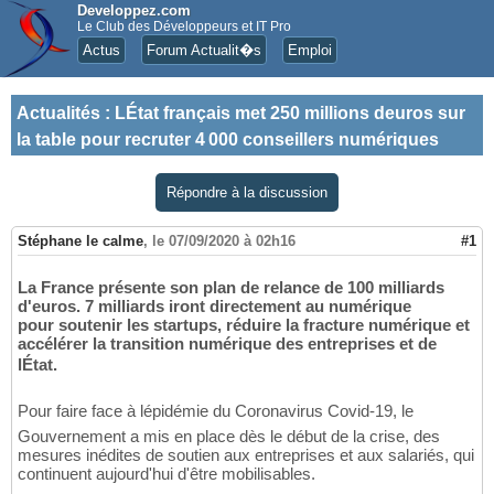
Developpez.com
Le Club des Développeurs et IT Pro
Actus
Forum Actualit�s
Emploi
Actualités
:
LÉtat français met 250 millions deuros sur
la table pour recruter 4 000 conseillers numériques
Répondre à la discussion
Stéphane le calme
,
le 07/09/2020 à 02h16
#1
La France présente son plan de relance de 100 milliards
d'euros. 7 milliards iront directement au numérique
pour soutenir les startups, réduire la fracture numérique et
accélérer la transition numérique des entreprises et de
lÉtat.
Pour faire face à lépidémie du Coronavirus Covid-19, le
Gouvernement a mis en place dès le début de la crise, des
mesures inédites de soutien aux entreprises et aux salariés, qui
continuent aujourd'hui d'être mobilisables.