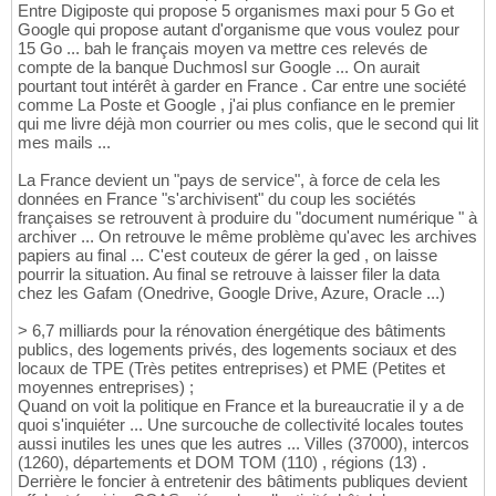
Entre Digiposte qui propose 5 organismes maxi pour 5 Go et
Google qui propose autant d'organisme que vous voulez pour
15 Go ... bah le français moyen va mettre ces relevés de
compte de la banque Duchmosl sur Google ... On aurait
pourtant tout intérêt à garder en France . Car entre une société
comme La Poste et Google , j'ai plus confiance en le premier
qui me livre déjà mon courrier ou mes colis, que le second qui lit
mes mails ...
La France devient un "pays de service", à force de cela les
données en France "s'archivisent" du coup les sociétés
françaises se retrouvent à produire du "document numérique " à
archiver ... On retrouve le même problème qu'avec les archives
papiers au final ... C'est couteux de gérer la ged , on laisse
pourrir la situation. Au final se retrouve à laisser filer la data
chez les Gafam (Onedrive, Google Drive, Azure, Oracle ...)
> 6,7 milliards pour la rénovation énergétique des bâtiments
publics, des logements privés, des logements sociaux et des
locaux de TPE (Très petites entreprises) et PME (Petites et
moyennes entreprises) ;
Quand on voit la politique en France et la bureaucratie il y a de
quoi s'inquiéter ... Une surcouche de collectivité locales toutes
aussi inutiles les unes que les autres ... Villes (37000), intercos
(1260), départements et DOM TOM (110) , régions (13) .
Derrière le foncier à entretenir des bâtiments publiques devient