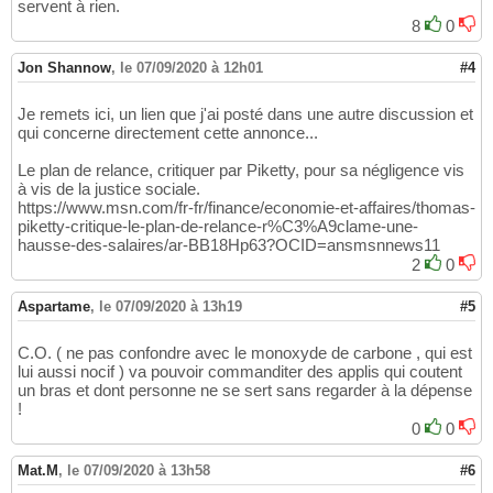
servent à rien.
8
0
Jon Shannow
,
le 07/09/2020 à 12h01
#4
Je remets ici, un lien que j'ai posté dans une autre discussion et
qui concerne directement cette annonce...
Le plan de relance, critiquer par Piketty, pour sa négligence vis
à vis de la justice sociale.
https://www.msn.com/fr-fr/finance/economie-et-affaires/thomas-
piketty-critique-le-plan-de-relance-r%C3%A9clame-une-
hausse-des-salaires/ar-BB18Hp63?OCID=ansmsnnews11
2
0
Aspartame
,
le 07/09/2020 à 13h19
#5
C.O. ( ne pas confondre avec le monoxyde de carbone , qui est
lui aussi nocif ) va pouvoir commanditer des applis qui coutent
un bras et dont personne ne se sert sans regarder à la dépense
!
0
0
Mat.M
,
le 07/09/2020 à 13h58
#6