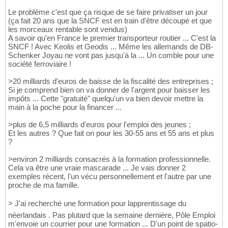
Le problème c'est que ça risque de se faire privatiser un jour
(ça fait 20 ans que la SNCF est en train d'être découpé et que
les morceaux rentable sont vendus)
A savoir qu'en France le premier transporteur routier ... C'est la
SNCF ! Avec Keolis et Geodis ... Même les allemands de DB-
Schenker Joyau ne vont pas jusqu'à la ... Un comble pour une
société ferroviaire !
>20 milliards d'euros de baisse de la fiscalité des entreprises ;
Si je comprend bien on va donner de l'argent pour baisser les
impôts ... Cette "gratuité" quelqu'un va bien devoir mettre la
main à la poche pour la financer ...
>plus de 6,5 milliards d'euros pour l'emploi des jeunes ;
Et les autres ? Que fait on pour les 30-55 ans et 55 ans et plus
?
>environ 2 milliards consacrés à la formation professionnelle.
Cela va être une vraie mascarade ... Je vais donner 2
exemples récent, l'un vécu personnellement et l'autre par une
proche de ma famille.
> J'ai recherché une formation pour lapprentissage du
néerlandais . Pas plutard que la semaine dernière, Pôle Emploi
m'envoie un courrier pour une formation ... D'un point de spatio-