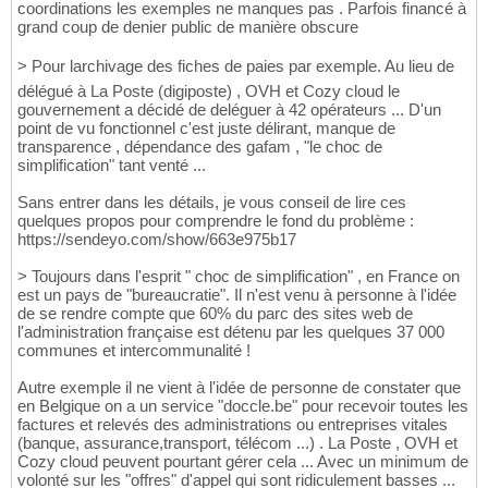
coordinations les exemples ne manques pas . Parfois financé à
grand coup de denier public de manière obscure
> Pour larchivage des fiches de paies par exemple. Au lieu de
délégué à La Poste (digiposte) , OVH et Cozy cloud le
gouvernement a décidé de deléguer à 42 opérateurs ... D'un
point de vu fonctionnel c'est juste délirant, manque de
transparence , dépendance des gafam , "le choc de
simplification" tant venté ...
Sans entrer dans les détails, je vous conseil de lire ces
quelques propos pour comprendre le fond du problème :
https://sendeyo.com/show/663e975b17
> Toujours dans l'esprit " choc de simplification" , en France on
est un pays de "bureaucratie". Il n'est venu à personne à l'idée
de se rendre compte que 60% du parc des sites web de
l'administration française est détenu par les quelques 37 000
communes et intercommunalité !
Autre exemple il ne vient à l'idée de personne de constater que
en Belgique on a un service "doccle.be" pour recevoir toutes les
factures et relevés des administrations ou entreprises vitales
(banque, assurance,transport, télécom ...) . La Poste , OVH et
Cozy cloud peuvent pourtant gérer cela ... Avec un minimum de
volonté sur les "offres" d'appel qui sont ridiculement basses ...