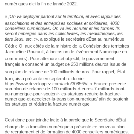
numériques dici la fin de lannée 2022.
«
;On va déployer partout sur le territoire, et avec lappui des
associations et des entreprises sociales et solidaires, 4000
conseillers numériques. On va les recruter et les former. Ils
seront hébergés dans les collectivités, les médiathèques, les
tiers lieux, etc.
;», a expliqué le secrétaire dÉtat au numérique
Cédric O, aux côtés de la ministre de la Cohésion des territoires
Jacqueline Gourault, à loccasion de lévènement Numérique en
commun(s). Pour atteindre cet objectif, le gouvernement
français a consacré un budget de 250 millions deuros issus de
son plan de relance de 100 milliards deuros. Pour rappel, lÉtat
français a présenté en septembre dernier
https://www.developpez.com/actu/308565/La-France-presente-
son-plan-de-relance-de-100-milliards-d-euros-7-milliards-iront-
au-numerique-pour-soutenir-les-startups-reduire-la-fracture-
numerique-et-accelerer-la-transition-numerique/ afin de soutenir
les startups et réduire la fracture numérique.
Cest donc pour joindre lacte à la parole que le Secrétaire dÉtat
chargé de la transition numérique a présenté ce nouveau plan
de recrutement et de formation de 4000 conseillers numériques.