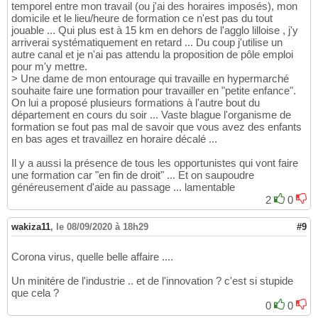
temporel entre mon travail (ou j'ai des horaires imposés), mon
domicile et le lieu/heure de formation ce n'est pas du tout
jouable ... Qui plus est à 15 km en dehors de l'agglo lilloise , j'y
arriverai systématiquement en retard ... Du coup j'utilise un
autre canal et je n'ai pas attendu la proposition de pôle emploi
pour m'y mettre.
> Une dame de mon entourage qui travaille en hypermarché
souhaite faire une formation pour travailler en "petite enfance".
On lui a proposé plusieurs formations à l'autre bout du
département en cours du soir ... Vaste blague l'organisme de
formation se fout pas mal de savoir que vous avez des enfants
en bas ages et travaillez en horaire décalé ...
Il y a aussi la présence de tous les opportunistes qui vont faire
une formation car "en fin de droit" ... Et on saupoudre
généreusement d'aide au passage ... lamentable
2
0
wakiza11
,
le 08/09/2020 à 18h29
#9
Corona virus, quelle belle affaire ....
Un minitére de l'industrie .. et de l'innovation ? c'est si stupide
que cela ?
0
0