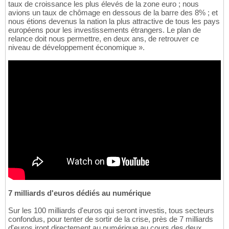
taux de croissance les plus élevés de la zone euro ; nous
avions un taux de chômage en dessous de la barre des 8% ; et
nous étions devenus la nation la plus attractive de tous les pays
européens pour les investissements étrangers. Le plan de
relance doit nous permettre, en deux ans, de retrouver ce
niveau de développement économique ».
7 milliards d'euros dédiés au numérique
Sur les 100 milliards d'euros qui seront investis, tous secteurs
confondus, pour tenter de sortir de la crise, près de 7 milliards
d'euros iront directement au numérique au cours des deux