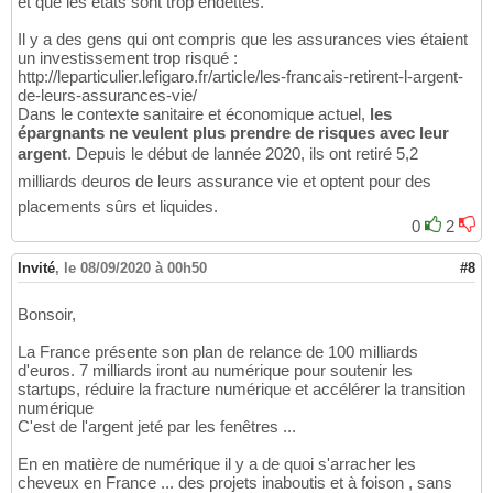
et que les états sont trop endettés.
Il y a des gens qui ont compris que les assurances vies étaient
un investissement trop risqué :
http://leparticulier.lefigaro.fr/article/les-francais-retirent-l-argent-
de-leurs-assurances-vie/
Dans le contexte sanitaire et économique actuel,
les
épargnants ne veulent plus prendre de risques avec leur
argent
. Depuis le début de lannée 2020, ils ont retiré 5,2
milliards deuros de leurs assurance vie et optent pour des
placements sûrs et liquides.
0
2
Invité
,
le 08/09/2020 à 00h50
#8
Bonsoir,
La France présente son plan de relance de 100 milliards
d'euros. 7 milliards iront au numérique pour soutenir les
startups, réduire la fracture numérique et accélérer la transition
numérique
C'est de l'argent jeté par les fenêtres ...
En en matière de numérique il y a de quoi s'arracher les
cheveux en France ... des projets inaboutis et à foison , sans