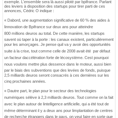
exemple. L'ensemble sera là aussi piloté par bpifrance. Parlant
des leviers à disposition des startups pour tirer parti de ces
annonces, Cédric O indique :
« Dabord, une augmentation significative de 60 % des aides à
linnovation de Bpifrance sur deux ans pour atteindre
800 millions deuros au total. De cette manière, les startups
savent où taper à la porte : les canaux existent, particulièrement
pour les amorçages. Je pense quil va y avoir des opportunités
suite à la crise, tout comme celle de 2008 avait été  par défaut 
un facteur daccélération forte de lécosystème. Cest pourquoi
nous voulons mettre plus dessence dans le moteur, aussi bien
par le biais des subventions que des levées de fonds, puisque
2,5 milliards deuros seront consacrés à ces dernières sur les
cinq prochaines années.
« Dautre part, le plan pour le secteur des technologies
numériques sélève à 2,3 milliards deuros. Tout comme on la fait
avec le plan autour de lintelligence artificielle, qui a été tout de
même déterminant il y a deux ans pour limplantation de centres
de recherche étrangers dans le pays, on veut faire en sorte que