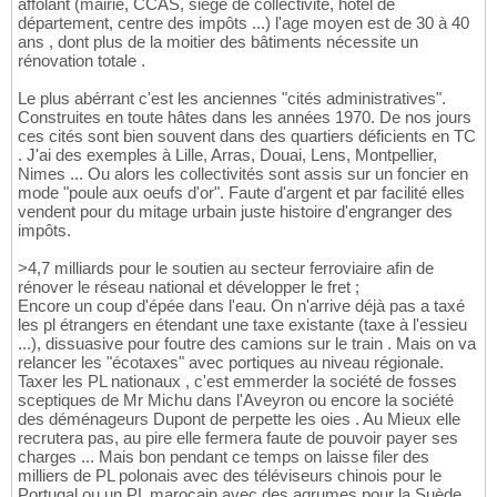
affolant (mairie, CCAS, siége de collectivité, hôtel de
département, centre des impôts ...) l'age moyen est de 30 à 40
ans , dont plus de la moitier des bâtiments nécessite un
rénovation totale .
Le plus abérrant c'est les anciennes "cités administratives".
Construites en toute hâtes dans les années 1970. De nos jours
ces cités sont bien souvent dans des quartiers déficients en TC
. J'ai des exemples à Lille, Arras, Douai, Lens, Montpellier,
Nimes ... Ou alors les collectivités sont assis sur un foncier en
mode "poule aux oeufs d'or". Faute d'argent et par facilité elles
vendent pour du mitage urbain juste histoire d'engranger des
impôts.
>4,7 milliards pour le soutien au secteur ferroviaire afin de
rénover le réseau national et développer le fret ;
Encore un coup d'épée dans l'eau. On n'arrive déjà pas a taxé
les pl étrangers en étendant une taxe existante (taxe à l'essieu
...), dissuasive pour foutre des camions sur le train . Mais on va
relancer les "écotaxes" avec portiques au niveau régionale.
Taxer les PL nationaux , c'est emmerder la société de fosses
sceptiques de Mr Michu dans l'Aveyron ou encore la société
des déménageurs Dupont de perpette les oies . Au Mieux elle
recrutera pas, au pire elle fermera faute de pouvoir payer ses
charges ... Mais bon pendant ce temps on laisse filer des
milliers de PL polonais avec des téléviseurs chinois pour le
Portugal ou un PL marocain avec des agrumes pour la Suède ...