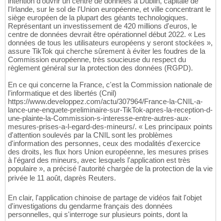
intention d'ouvrir un centre de données à Dublin, capitale de
l'Irlande, sur le sol de l'Union européenne, et ville concentrant le
siège européen de la plupart des géants technologiques.
Représentant un investissement de 420 millions d'euros, le
centre de données devrait être opérationnel début 2022. « Les
données de tous les utilisateurs européens y seront stockées »,
assure TikTok qui cherche sûrement à éviter les foudres de la
Commission européenne, très soucieuse du respect du
règlement général sur la protection des données (RGPD).
En ce qui concerne la France, c'est la Commission nationale de
l'informatique et des libertés (Cnil)
https://www.developpez.com/actu/307964/France-la-CNIL-a-
lance-une-enquete-preliminaire-sur-TikTok-apres-la-reception-d-
une-plainte-la-Commission-s-interesse-entre-autres-aux-
mesures-prises-a-l-egard-des-mineurs/. « Les principaux points
d'attention soulevés par la CNIL sont les problèmes
d'information des personnes, ceux des modalités d'exercice
des droits, les flux hors Union européenne, les mesures prises
à l'égard des mineurs, avec lesquels l'application est très
populaire », a précisé l'autorité chargée de la protection de la vie
privée le 11 août, daprès Reuters.
En clair, l'application chinoise de partage de vidéos fait l'objet
d'investigations du gendarme français des données
personnelles, qui s'interroge sur plusieurs points, dont la