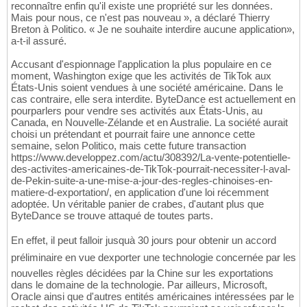
reconnaître enfin qu'il existe une propriété sur les données.
Mais pour nous, ce n'est pas nouveau », a déclaré Thierry
Breton à Politico. « Je ne souhaite interdire aucune application»,
a-t-il assuré.
Accusant d'espionnage l'application la plus populaire en ce
moment, Washington exige que les activités de TikTok aux
États-Unis soient vendues à une société américaine. Dans le
cas contraire, elle sera interdite. ByteDance est actuellement en
pourparlers pour vendre ses activités aux États-Unis, au
Canada, en Nouvelle-Zélande et en Australie. La société aurait
choisi un prétendant et pourrait faire une annonce cette
semaine, selon Politico, mais cette future transaction
https://www.developpez.com/actu/308392/La-vente-potentielle-
des-activites-americaines-de-TikTok-pourrait-necessiter-l-aval-
de-Pekin-suite-a-une-mise-a-jour-des-regles-chinoises-en-
matiere-d-exportation/, en application d'une loi récemment
adoptée. Un véritable panier de crabes, d'autant plus que
ByteDance se trouve attaqué de toutes parts.
En effet, il peut falloir jusquà 30 jours pour obtenir un accord
préliminaire en vue dexporter une technologie concernée par les
nouvelles règles décidées par la Chine sur les exportations
dans le domaine de la technologie. Par ailleurs, Microsoft,
Oracle ainsi que d'autres entités américaines intéressées par le