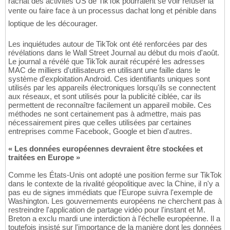
rachat des activités US de TikTok pourraient se voir refuser la
vente ou faire face à un processus dachat long et pénible dans
loptique de les décourager.
Les inquiétudes autour de TikTok ont été renforcées par des
révélations dans le Wall Street Journal au début du mois d'août.
Le journal a révélé que TikTok aurait récupéré les adresses
MAC de milliers d'utilisateurs en utilisant une faille dans le
système d'exploitation Android. Ces identifiants uniques sont
utilisés par les appareils électroniques lorsqu'ils se connectent
aux réseaux, et sont utilisés pour la publicité ciblée, car ils
permettent de reconnaître facilement un appareil mobile. Ces
méthodes ne sont certainement pas à admettre, mais pas
nécessairement pires que celles utilisées par certaines
entreprises comme Facebook, Google et bien d'autres.
« Les données européennes devraient être stockées et
traitées en Europe »
Comme les États-Unis ont adopté une position ferme sur TikTok
dans le contexte de la rivalité géopolitique avec la Chine, il n'y a
pas eu de signes immédiats que l'Europe suivra l'exemple de
Washington. Les gouvernements européens ne cherchent pas à
restreindre l'application de partage vidéo pour l'instant et M.
Breton a exclu mardi une interdiction à l'échelle européenne. Il a
toutefois insisté sur l'importance de la manière dont les données