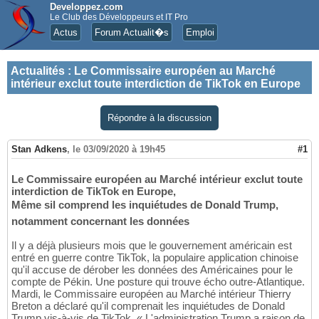
Developpez.com
Le Club des Développeurs et IT Pro
Actus
Forum Actualit�s
Emploi
Actualités
:
Le Commissaire européen au Marché
intérieur exclut toute interdiction de TikTok en Europe
Répondre à la discussion
Stan Adkens
,
le 03/09/2020 à 19h45
#1
Le Commissaire européen au Marché intérieur exclut toute
interdiction de TikTok en Europe,
Même sil comprend les inquiétudes de Donald Trump,
notamment concernant les données
Il y a déjà plusieurs mois que le gouvernement américain est
entré en guerre contre TikTok, la populaire application chinoise
qu'il accuse de dérober les données des Américaines pour le
compte de Pékin. Une posture qui trouve écho outre-Atlantique.
Mardi, le Commissaire européen au Marché intérieur Thierry
Breton a déclaré qu'il comprenait les inquiétudes de Donald
Trump vis-à-vis de TikTok. « L'administration Trump a raison de