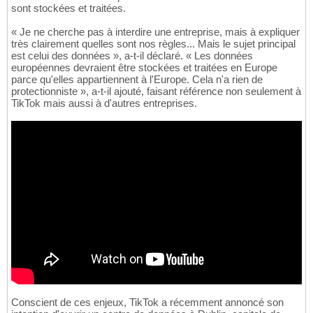
sont stockées et traitées.
« Je ne cherche pas à interdire une entreprise, mais à expliquer
très clairement quelles sont nos règles... Mais le sujet principal
est celui des données », a-t-il déclaré. « Les données
européennes devraient être stockées et traitées en Europe
parce qu'elles appartiennent à l'Europe. Cela n'a rien de
protectionniste », a-t-il ajouté, faisant référence non seulement à
TikTok mais aussi à d'autres entreprises.
Conscient de ces enjeux, TikTok a récemment annoncé son