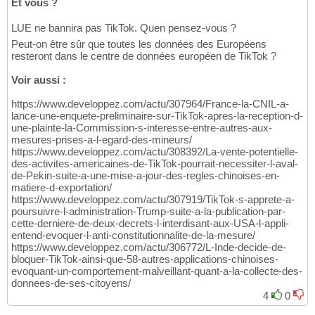
Et vous ?
LUE ne bannira pas TikTok. Quen pensez-vous ?
Peut-on être sûr que toutes les données des Européens
resteront dans le centre de données européen de TikTok ?
Voir aussi :
https://www.developpez.com/actu/307964/France-la-CNIL-a-
lance-une-enquete-preliminaire-sur-TikTok-apres-la-reception-d-
une-plainte-la-Commission-s-interesse-entre-autres-aux-
mesures-prises-a-l-egard-des-mineurs/
https://www.developpez.com/actu/308392/La-vente-potentielle-
des-activites-americaines-de-TikTok-pourrait-necessiter-l-aval-
de-Pekin-suite-a-une-mise-a-jour-des-regles-chinoises-en-
matiere-d-exportation/
https://www.developpez.com/actu/307919/TikTok-s-apprete-a-
poursuivre-l-administration-Trump-suite-a-la-publication-par-
cette-derniere-de-deux-decrets-l-interdisant-aux-USA-l-appli-
entend-evoquer-l-anti-constitutionnalite-de-la-mesure/
https://www.developpez.com/actu/306772/L-Inde-decide-de-
bloquer-TikTok-ainsi-que-58-autres-applications-chinoises-
evoquant-un-comportement-malveillant-quant-a-la-collecte-des-
donnees-de-ses-citoyens/
4
0