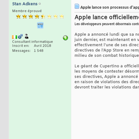
Stan Adkens
Apple lance son processus d'app
Membre éprouvé
Apple lance officielle
Les développeurs peuvent désormais contes
Apple a annoncé lundi que sa no
juin dernier, est maintenant en 
Consultant informatique
effectivement l'une de ses dire
Inscrit en
Avril 2018
directives de l'App Store en re
Messages
1 548
milieu de son combat historique
Le géant de Cupertino a officie
les moyens de contester désorma
ses directives, Apple a annoncé 
en raison de violations des direc
devront traiter les violations d