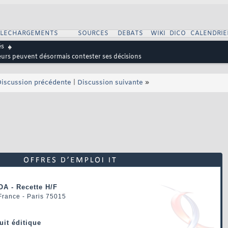
ELECHARGEMENTS
SOURCES
DEBATS
WIKI
DICO
CALENDRIE
és
eurs peuvent désormais contester ses décisions
iscussion précédente
|
Discussion suivante
»
OA - Recette H/F
 France - Paris 75015
uit éditique