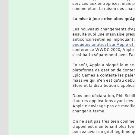
services aux entreprises, mais 
comme étant la raison des cha
La mise à jour arrive alors qu’Ap
Les nouveaux changements d’Appl
ensuite subi une mauvaise pres
anticoncurrentielles impliquant 
enquêtes antitrust sur Apple et 
conférence WWDC 2020, Apple s'e
s'est battu séparément avec Fac
En août, Apple a bloqué la mise
plateforme de gestion de contenu
Epic Games a contesté les paiem
massive qui n'en est qu'au débu
Store et la distribution d'applic
Dans une déclaration, Phil Schil
d'autres applications ayant des 
Apple n'envisage pas de modifier
changer à terme.
On ne sait pas très bien commen
d'appel est maintenant plus form
pensez avoir un grief légitime 