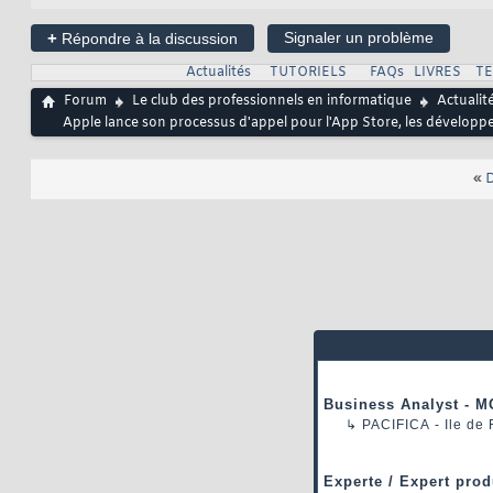
+
Signaler un problème
Répondre à la discussion
Actualités
TUTORIELS
FAQs
LIVRES
T
Forum
Le club des professionnels en informatique
Actualit
Apple lance son processus d'appel pour l'App Store, les développ
«
D
Business Analyst - M
↳
PACIFICA
- Ile de
Experte / Expert prod