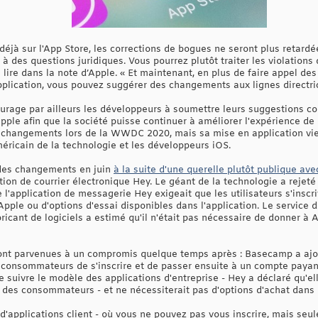
 déjà sur l'App Store, les corrections de bogues ne seront plus retardé
s à des questions juridiques. Vous pourrez plutôt traiter les violations 
lire dans la note d’Apple. « Et maintenant, en plus de faire appel des
pplication, vous pouvez suggérer des changements aux lignes directri
urage par ailleurs les développeurs à soumettre leurs suggestions con
le afin que la société puisse continuer à améliorer l'expérience de
es changements lors de la WWDC 2020, mais sa mise en application vi
éricain de la technologie et les développeurs iOS.
 des changements en juin
à la suite d'une querelle plutôt publique a
cation de courrier électronique Hey. Le géant de la technologie a re
l'application de messagerie Hey exigeait que les utilisateurs s'inscriv
Apple ou d'options d'essai disponibles dans l'application. Le service
abricant de logiciels a estimé qu'il n'était pas nécessaire de donner 
sont parvenues à un compromis quelque temps après : Basecamp a ajou
 consommateurs de s'inscrire et de passer ensuite à un compte payant 
de suivre le modèle des applications d'entreprise - Hey a déclaré qu'
s des consommateurs - et ne nécessiterait pas d'options d'achat dans l
 d'applications client - où vous ne pouvez pas vous inscrire, mais seu