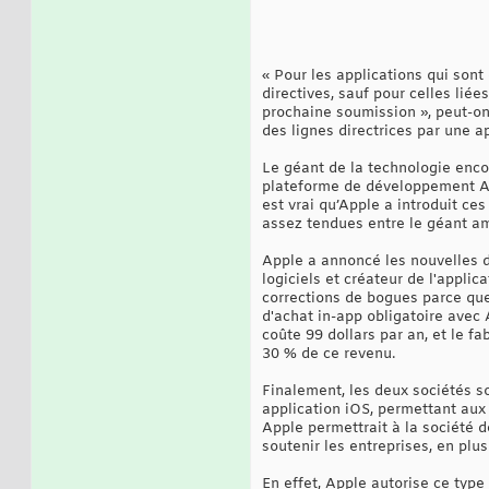
« Pour les applications qui sont
directives, sauf pour celles liée
prochaine soumission », peut-on 
des lignes directrices par une a
Le géant de la technologie enco
plateforme de développement App
est vrai qu’Apple a introduit c
assez tendues entre le géant am
Apple a annoncé les nouvelles
logiciels et créateur de l'appli
corrections de bogues parce que 
d'achat in-app obligatoire avec 
coûte 99 dollars par an, et le f
30 % de ce revenu.
Finalement, les deux sociétés 
application iOS, permettant aux
Apple permettrait à la société 
soutenir les entreprises, en plu
En effet, Apple autorise ce type