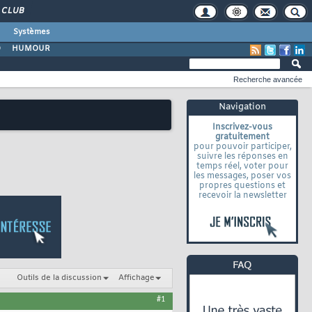
CLUB
Systèmes
O
HUMOUR
Recherche avancée
Navigation
Inscrivez-vous
gratuitement
pour pouvoir participer,
suivre les réponses en
temps réel, voter pour
les messages, poser vos
propres questions et
recevoir la newsletter
Outils de la discussion
Affichage
#1