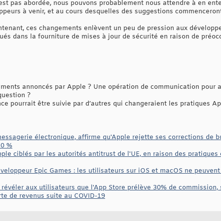
 n'est pas abordée, nous pouvons probablement nous attendre à en en
peurs à venir, et au cours desquelles des suggestions commenceront
aintenant, ces changements enlèvent un peu de pression aux développe
qués dans la fourniture de mises à jour de sécurité en raison de préo
ents annoncés par Apple ? Une opération de communication pour apa
question ?
 pourrait être suivie par d’autres qui changeraient les pratiques Ap
essagerie électronique, affirme qu'Apple rejette ses corrections de b
30 %
ple ciblés par les autorités antitrust de l'UE, en raison des pratique
eloppeur Epic Games : les utilisateurs sur iOS et macOS ne peuvent
 révéler aux utilisateurs que l'App Store prélève 30% de commission,
rte de revenus suite au COVID-19