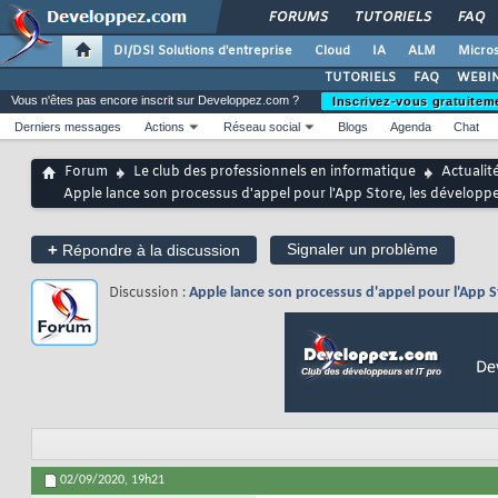
FORUMS
TUTORIELS
FAQ
DI/DSI Solutions d'entreprise
Cloud
IA
ALM
Micros
TUTORIELS
FAQ
WEBIN
Vous n'êtes pas encore inscrit sur Developpez.com ?
Inscrivez-vous gratuitem
Derniers messages
Actions
Réseau social
Blogs
Agenda
Chat
Forum
Le club des professionnels en informatique
Actualit
Apple lance son processus d'appel pour l'App Store, les développ
+
Signaler un problème
Répondre à la discussion
Discussion :
Apple lance son processus d'appel pour l'App 
02/09/2020,
19h21