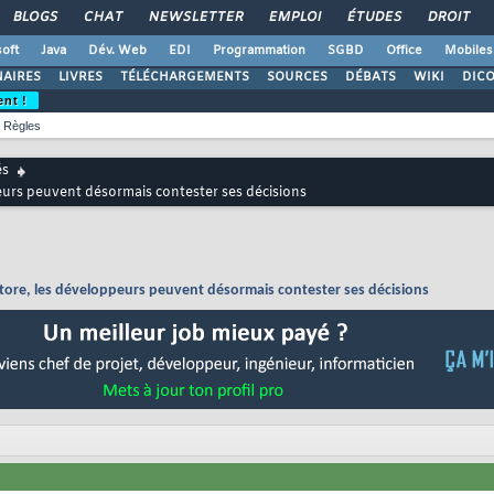
BLOGS
CHAT
NEWSLETTER
EMPLOI
ÉTUDES
DROIT
oft
Java
Dév. Web
EDI
Programmation
SGBD
Office
Mobiles
AIRES
LIVRES
TÉLÉCHARGEMENTS
SOURCES
DÉBATS
WIKI
DIC
ent !
Règles
és
eurs peuvent désormais contester ses décisions
Store, les développeurs peuvent désormais contester ses décisions