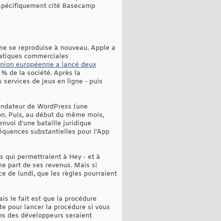
s spécifiquement cité Basecamp
ne se reproduise à nouveau. Apple a
ratiques commerciales
Union européenne a lancé deux
% de la société. Après la
services de jeux en ligne - puis
fondateur de WordPress (une
ion. Puis, au début du même mois,
nvoi d'une bataille juridique
équences substantielles pour l'App
es qui permettraient à Hey - et à
ne part de ses revenus. Mais si
e de lundi, que les règles pourraient
s le fait est que la procédure
te pour lancer la procédure si vous
ons des développeurs seraient