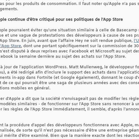
pas pour les produits de consommation. Il faut noter qu’Apple n'a pa
ngements.
ple continue d’être critiqué pour ses politiques de l'App Store
e pourraient éviter qu'une situation similaire à celle de Basecamp 
se et une vague de protestations des développeurs à cause de ses p
App Store. En juin, avant que l’affaire Hey ne soit rendue publique,
l'
l'App Store
, dont une portant spécifiquement sur la commission de 30 
st disputé à deux reprises avec Facebook et Microsoft au sujet des 
ebook la semaine dernière au sujet des achats sur l'App Store.
 à jour de l'application WordPress. Matt Mullenweg, le développeur 
), a été redirigé afin d’inclure le support des achats dans l'applicat
ents in-app dans Fortnite (et Google également), donnant le coup d'e
t de ce qui pourrait être une saga de plusieurs années avec des cons
ations mobiles en général.
ler d'Apple a dit que la société n'envisageait pas de modifier les règl
modèles similaires - de fonctionner sur l'App Store sans renoncer à u
 les règles de l’App Store immédiatement, il semble, d'après l'annonc
t la procédure d'appel des développeurs fonctionnera avec Apple, mai
alisée, de sorte qu'il n'est pas nécessaire d'être une entreprise géan
qui mérite d'être examiné. Bien que la manière exacte dont les réacti