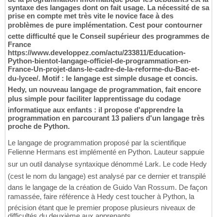
syntaxe des langages dont on fait usage. La nécessité de sa
prise en compte met très vite le novice face à des
problèmes de pure implémentation. Cest pour contourner
cette difficulté que le Conseil supérieur des programmes de
France
https://www.developpez.com/actu/233811/Education-
Python-bientot-langage-officiel-de-programmation-en-
France-Un-projet-dans-le-cadre-de-la-reforme-du-Bac-et-
du-lycee/. Motif : le langage est simple dusage et concis.
Hedy, un nouveau langage de programmation, fait encore
plus simple pour faciliter lapprentissage du codage
informatique aux enfants : il propose d'apprendre la
programmation en parcourant 13 paliers d'un langage très
proche de Python.
Le langage de programmation proposé par la scientifique
Felienne Hermans est implémenté en Python. Lauteur sappuie
sur un outil danalyse syntaxique dénommé Lark. Le code Hedy
(cest le nom du langage) est analysé par ce dernier et transpilé
dans le langage de la création de Guido Van Rossum. De façon
ramassée, faire référence à Hedy cest toucher à Python, la
précision étant que le premier propose plusieurs niveaux de
difficultés du deuxième aux apprenants.