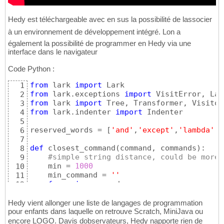
Hedy est téléchargeable avec en sus la possibilité de lassocier
à un environnement de développement intégré. Lon a
également la possibilité de programmer en Hedy via une
interface dans le navigateur
Code Python :
from
 lark 
import
1
from
 lark.exceptions 
import
2
from
 lark 
import
3
from
 lark.indenter 
import
 Indenter

4
5
reserved_words = 
[
'and'
,
'except'
,
'lambda'
,
'
6
7
def
 closest_command
(
command, commands
)
:

8
#simple string distance, could be more 
9
    min = 
1000
10
    min_command = 
''
11
for
 c 
in
 commands:

12
        min_c = minimum_distance
(
c, command
13
if
 min_c < min:

14
Hedy vient allonger une liste de langages de programmation
            min = min_c

pour enfants dans laquelle on retrouve Scratch, MiniJava ou
15
            min_command = c

16
encore LOGO. Davis dobservateurs, Hedy napporte rien de