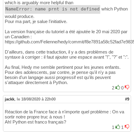
def
 condition
(
self, args
)
:

340
which is arguably more helpful than
return
' and '
.join
(
args
)
341
NameError: name prnt is not defined
which Python
def
 equality_check
(
self, args
)
:

342
        arg0 = wrap_non_var_in_quotes
(
args
[
would produce.
343
Pour ma part, je salue l'initiative.
        arg1 = wrap_non_var_in_quotes
(
args
[
344
return
 f
"{arg0} == {arg1}"
#no and 
345
La version française du tutoriel a été ajoutée le 20 mai 2020 par
def
 in_list_check
(
self, args
)
:

346
un Canadien :
        arg0 = wrap_non_var_in_quotes
(
args
[
347
https://github.com/Felienne/hedy/commit/f8e7891a58c52fad7e98
        arg1 = wrap_non_var_in_quotes
(
args
[
348
return
 f
"{arg0} in {arg1}"
349
D'ailleurs, dans cette traduction, il y a des problèmes de
350
syntaxe à corriger : il faut ajouter une espace avant "!", "?" et ":".
class
 ConvertToPython_5
(
ConvertToPython_4
)
:

351
def
 number
(
self, args
)
:

352
Au final, Hedy me semble pertinent pour les jeunes enfants.
return
''
.join
(
args
)
353
Pour des adolescents, par contre, je pense qu'il n'y a pas
354
besoin d'un langage aussi progressif est qu'ils peuvent
def
 repeat
(
self, args
)
:

355
s'attaquer directement à Python.
        times = wrap_non_var_in_quotes
(
args
356
2
0
        command = args
[
1
]
357
return
 f
"""for i in range
(
int
(
{
str
(
358
jackk
,
le 18/08/2020 à 22h00
#9
{
indent
(
command
)
}
"""
359
360
Réaction de la France face à n'importe quel problème : On va
class
 ConvertToPython_6
(
ConvertToPython_5
)
:

361
sortir notre propre truc à nous !
362
Ah! Python est franco français?
def
print
(
self, args
)
:

363
1
1
#force all to be printed as strings
364