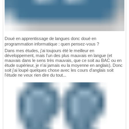
return
 flatten
(
args
)
92
93
def
 ask
(
self, args
)
:

94
#todo: this also uses this arg for 
95
#(since then it has no var as 1st a
96
#we should actually loop the level 
97
return
 args
[
0
]
.children

98
Doué en apprentissage de langues donc doué en
def
 assign
(
self, args
)
:

99
programmation informatique : quen pensez-vous ?
return
 args
[
0
]
.children

100
Dans mes études, j'ai toujours été le meilleur en
def
 assign_list
(
self, args
)
:

101
développement, mais l'un des plus mauvais en langue (et
return
 args
[
0
]
.children

102
mauvais dans le sens très mauvais, que ce soit au BAC ou en
def
 list_access_var
(
self, args
)
:

103
étude supérieur, je n'ai jamais eu la moyenne en anglais). Donc
return
 args
[
0
]
.children

104
soit j'ai loupé quelques chose avec les cours d'anglais soit
def
 var_access
(
self,args
)
:

105
l'étude ne veux rien dire du tout...
return
 args
[
0
]
.children

106
107
#list access is accessing a variable, s
108
def
 list_access
(
self, args
)
:

109
        listname = args
[
0
]
.children
[
0
]
110
if
 args
[
1
]
 == 
'random'
:

111
return
'random.choice('
 + listn
112
else
:

113
return
 listname + 
'['
 + args
[
1
]
114
def
print
(
self, args
)
:

115