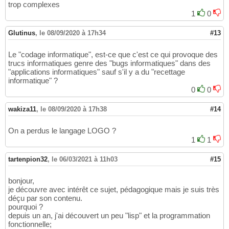
return
 parameter + 
" = "
 + 
390
trop complexes
else
:

391
1
0
return
 parameter + 
" = '"
 +
392
else
:

393
Glutinus
,
le 08/09/2020 à 17h34
#13
            parameter = args
[
0
]
394
            values = args
[
1
:
]
395
Le "codage informatique", est-ce que c'est ce qui provoque des
return
 parameter + 
" = ["
 + 
", 
396
trucs informatiques genre des "bugs informatiques" dans des
397
"applications informatiques" sauf s'il y a du "recettage
398
informatique" ?
def
 addition
(
self, args
)
:

399
0
0
return
 Tree
(
'sum'
, f
'int({str(args[
400
401
wakiza11
,
le 08/09/2020 à 17h38
#14
def
 substraction
(
self, args
)
:

402
return
 Tree
(
'sum'
, f
'int({str(args[
403
On a perdus le langage LOGO ?
404
1
1
def
 multiplication
(
self, args
)
:

405
return
 Tree
(
'sum'
, f
'int({str(args[
406
407
tartenpion32
,
le 06/03/2021 à 11h03
#15
def
 division
(
self, args
)
:

408
return
 Tree
(
'sum'
, f
'int({str(args[
409
bonjour,
410
je découvre avec intérêt ce sujet, pédagogique mais je suis très
class
 ConvertToPython_7
(
ConvertToPython_6
)
:

411
déçu par son contenu.
def
__init__
(
self, punctuation_symbols,
412
pourquoi ?
        self.punctuation_symbols = punctuat
413
depuis un an, j'ai découvert un peu "lisp" et la programmation
        self.lookup = lookup

414
fonctionnelle;