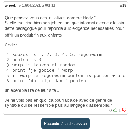
# migrated to level 6
515
wheel
,
le 13/04/2021 à 00h11
#18
# def addition(self, args):
516
#     return str(args[0]) + "+" + str(a
517
Que pensez-vous des initiatives comme Hedy ?
#
518
Si elle maitrise bien son job en tant que informaticienne elle loin
# def substraction(self, args):
519
dêtre pédagogue pour réponde aux exigence nécessaires pour
#     return str(args[0]) + "-" + str(a
520
offrir un produit fin aux enfants
#
521
# def multiplication(self, args):
522
Code :
#     return str(args[0]) + "*" + str(a
523
#
524
keuzes is 1, 2, 3, 4, 5, regenworm

1
# def division(self, args):
525
punten is 0

2
#     return str(args[0]) + "/" + str(a
526
worp is keuzes at random

3
527
print 'je gooide ' worp

4
def
 list
(
self, args
)
:

528
if worp is regenworm punten is punten + 5 els
5
return
 str
(
args
)
529
print 'dat zijn dan ' punten
6
530
def
 list_access
(
self, args
)
:

531
un exemple tiré de leur site ..
return
  args
[
0
]
 + 
"["
 + str
(
args
[
1
]
532
533
Je ne vois pas en quoi ca pourrait aidé avec ce genre de
def
 function_call
(
self, args
)
:

534
syntaxe qui se ressemble plus au langage d'assembleur.
return
 args
[
0
]
 + 
"("
 + 
", "
.join
(
ar
535
0
1
536
def
 INTEGER
(
self, args
)
:

537
Répondre à la discussion
return
 int
(
args.value
)
538
539