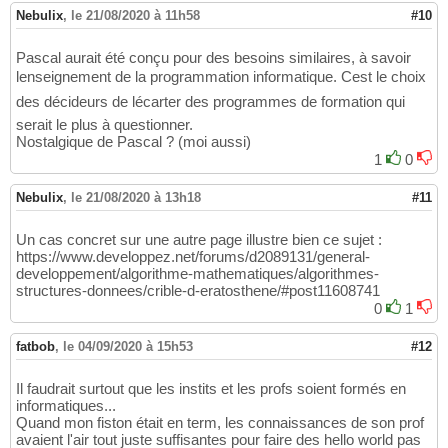
        args_new = 
[
]
365
Nebulix
,
le 21/08/2020 à 11h58
#10
for
 a 
in
 args:

366
if
 type
(
a
)
is
 Tree:

367
                args_new.append
(
f
'str({a.ch
368
Pascal aurait été conçu pour des besoins similaires, à savoir
elif
"'"
not
in
 a:

369
lenseignement de la programmation informatique. Cest le choix
                args_new.append
(
f
'str({a})'
370
des décideurs de lécarter des programmes de formation qui
else
:

371
serait le plus à questionner.
                args_new.append
(
a
)
372
Nostalgique de Pascal ? (moi aussi)
373
1
0
return
"print("
 + 
'+'
.join
(
args_new
374
375
Nebulix
,
le 21/08/2020 à 13h18
#11
#we can now have ints as types so chck 
376
def
 equality_check
(
self, args
)
:

377
        arg0 = wrap_non_var_in_quotes
(
args
[
378
Un cas concret sur une autre page illustre bien ce sujet :
        arg1 = wrap_non_var_in_quotes
(
args
[
379
https://www.developpez.net/forums/d2089131/general-
if
 len
(
args
)
 == 
2
:

380
developpement/algorithme-mathematiques/algorithmes-
return
 f
"str({arg0}) == str({ar
structures-donnees/crible-d-eratosthene/#post11608741
381
else
:

0
1
382
return
 f
"str({arg0}) == str({ar
383
384
fatbob
,
le 04/09/2020 à 15h53
#12
def
 assign
(
self, args
)
:

385
if
 len
(
args
)
 == 
2
:

386
Il faudrait surtout que les instits et les profs soient formés en
            parameter = args
[
0
]
387
informatiques...
            value = args
[
1
]
388
Quand mon fiston était en term, les connaissances de son prof
if
 type
(
value
)
is
 Tree:

389
avaient l'air tout juste suffisantes pour faire des hello world pas