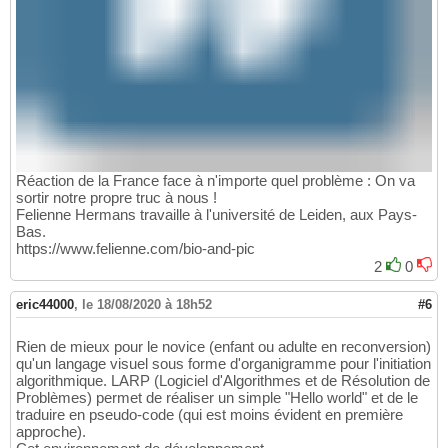
        all_parameters = 
[
"'"
 + a + 
"'"
for
266
return
'answer = input('
 + 
'+'
.join
267
268
def
 wrap_non_var_in_quotes
(
argument, lookup
269
if
 argument 
in
 lookup:

270
return
 argument

271
else
:

272
return
"'"
 + argument + 
"'"
273
274
class
 ConvertToPython_2
(
ConvertToPython_1
)
:

275
Réaction de la France face à n'importe quel problème : On va
def
 punctuation
(
self, args
)
:

276
sortir notre propre truc à nous !
return
''
.join
(
[
str
(
c
)
for
 c 
in
 arg
277
Felienne Hermans travaille à l'université de Leiden, aux Pays-
def
 var
(
self, args
)
:

278
Bas.
        name = 
''
.join
(
args
)
279
https://www.felienne.com/bio-and-pic
return
"_"
 + name 
if
 name 
in
 reserv
280
2
0
def
print
(
self, args
)
:

281
        all_arguments_converted = 
[
]
282
eric44000
,
le 18/08/2020 à 18h52
#6
        i = 
0
283
for
 argument 
in
 args:

284
Rien de mieux pour le novice (enfant ou adulte en reconversion)
if
 i == len
(
args
)
-
1
or
 args
[
i+
1
285
qu'un langage visuel sous forme d'organigramme pour l'initiation
                space = 
''
286
algorithmique. LARP (Logiciel d'Algorithmes et de Résolution de
else
:

287
Problèmes) permet de réaliser un simple "Hello world" et de le
                space = 
"+' '"
288
traduire en pseudo-code (qui est moins évident en première
            all_arguments_converted.append
(
289
approche).
            i = i + 
1
290