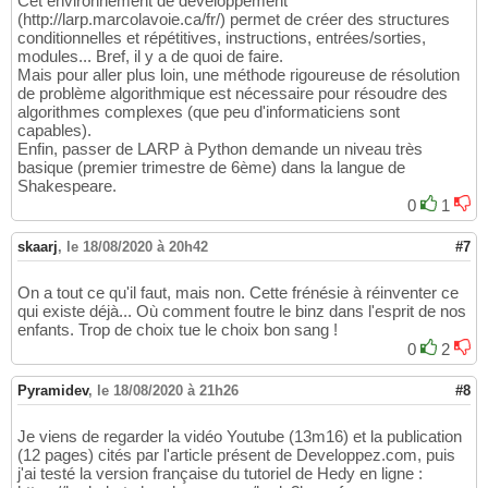
Cet environnement de développement
return
'print('
 + 
'+'
.join
(
all_argu
291
(http://larp.marcolavoie.ca/fr/) permet de créer des structures
def
 ask
(
self, args
)
:

292
conditionnelles et répétitives, instructions, entrées/sorties,
        var = args
[
0
]
293
modules... Bref, il y a de quoi de faire.
        all_parameters = 
[
"'"
 + a + 
"'"
for
Mais pour aller plus loin, une méthode rigoureuse de résolution
294
de problème algorithmique est nécessaire pour résoudre des
return
 f
'{var} = input('
 + 
'+'
.join
295
algorithmes complexes (que peu d'informaticiens sont
def
 assign
(
self, args
)
:

296
capables).
        parameter = args
[
0
]
297
Enfin, passer de LARP à Python demande un niveau très
        value = args
[
1
]
298
basique (premier trimestre de 6ème) dans la langue de
return
 parameter + 
" = '"
 + value +
299
Shakespeare.
def
 assign_list
(
self, args
)
:

300
0
1
        parameter = args
[
0
]
301
        values = 
[
"'"
 + a + 
"'"
for
 a 
in
 ar
302
skaarj
,
le 18/08/2020 à 20h42
#7
return
 parameter + 
" = ["
 + 
", "
.jo
303
304
def
 list_access
(
self, args
)
:

305
On a tout ce qu'il faut, mais non. Cette frénésie à réinventer ce
if
 args
[
1
]
 == 
'random'
:

306
qui existe déjà... Où comment foutre le binz dans l'esprit de nos
return
'random.choice('
 + args
[
enfants. Trop de choix tue le choix bon sang !
307
else
:

0
2
308
return
 args
[
0
]
 + 
'['
 + args
[
1
]
 
309
310
Pyramidev
,
le 18/08/2020 à 21h26
#8
311
312
Je viens de regarder la vidéo Youtube (13m16) et la publication
#TODO: lookuptable and punctuation chars no
313
(12 pages) cités par l'article présent de Developpez.com, puis
class
 ConvertToPython_3
(
ConvertToPython_2
)
:

314
j'ai testé la version française du tutoriel de Hedy en ligne :
def
 text
(
self, args
)
:

315