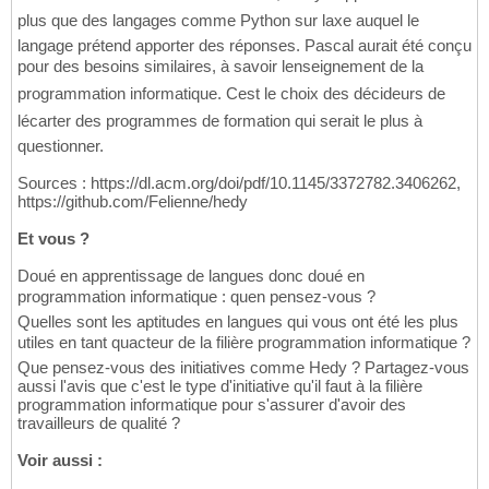
return
 min_command

17
plus que des langages comme Python sur laxe auquel le
18
langage prétend apporter des réponses. Pascal aurait été conçu
def
 minimum_distance
(
s1, s2
)
:

19
pour des besoins similaires, à savoir lenseignement de la
if
 len
(
s1
)
 > len
(
s2
)
:

20
        s1, s2 = s2, s1

21
programmation informatique. Cest le choix des décideurs de
    distances = range
(
len
(
s1
)
 + 
1
)
22
lécarter des programmes de formation qui serait le plus à
for
 index2, char2 
in
 enumerate
(
s2
)
:

23
questionner.
        new_distances = 
[
index2 + 
1
]
24
for
 index1, char1 
in
 enumerate
(
s1
)
:

25
Sources : https://dl.acm.org/doi/pdf/10.1145/3372782.3406262,
if
 char1 == char2:

26
https://github.com/Felienne/hedy
                new_distances.append
(
distan
27
else
:

28
Et vous ?
                new_distances.append
(
1
 + mi
29
        distances = new_distances

30
Doué en apprentissage de langues donc doué en
return
 distances
[
-
1
]
31
programmation informatique : quen pensez-vous ?
32
Quelles sont les aptitudes en langues qui vous ont été les plus
class
 HedyException
(
Exception
)
:

33
utiles en tant quacteur de la filière programmation informatique ?
def
__init__
(
self, message, **arguments
34
        self.error_code = message

35
Que pensez-vous des initiatives comme Hedy ? Partagez-vous
        self.arguments = arguments

36
aussi l'avis que c'est le type d'initiative qu'il faut à la filière
programmation informatique pour s'assurer d'avoir des
37
travailleurs de qualité ?
class
 ExtractAST
(
Transformer
)
:

38
# simplyfies the tree: f.e. flattens ar
39
Voir aussi :
def
 text
(
self, args
)
:

40
return
 Tree
(
'text'
, 
[
''
.join
(
[
str
(
c
41