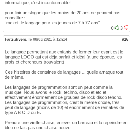
informatique, c'est incontournable!
#     raise HedyException('VarU
465
else
:

466
pour finir un slogan que les moins de 20 ans ne peuvent pas
# dit was list_access
467
connaître :
return
 args
[
0
]
 + 
"["
 + str
(
args
468
"racket, le langage pour les jeunes de 7 à 77 ans".
469
0
3
class
 ConvertToPython
(
Transformer
)
:

470
471
Faits.divers
,
le 08/03/2021 à 12h14
#16
def
 start
(
self, args
)
:

472
return
""
.join
(
args
)
473
474
Le langage permettant aux enfants de former leur esprit est le
def
 statement
(
self, args
)
:

475
langage LOGO qui est déja parfait et idéal (a une époque, les
return
""
.join
(
[
self.indent_level *
profs et chercheurs trouvaient)
476
477
Ces histoires de centaines de langages ... quelle arnaque tout
def
 if_statement
(
self, args
)
:

478
de même.
return
"if "
 + args
[
0
]
 + 
":
\n
"
 + 
""
479
480
Les langages de programmation sont un peut comme la
def
 elif_statement
(
self, args
)
:

481
musique. Nous avons le rock, techno, disco et etc et
return
"elif "
 + args
[
0
]
 + 
":
\n
"
 + 
482
effectivement énormément de groupes de rock disco tehcno.
483
Les langages de programmation, c'est la même chose, trés
def
 else_statement
(
self, args
)
:

484
peut de langage (moins de 10) et énormement de remakes de
return
"else:
\n
"
 + 
""
.join
(
args
)
485
type A B C D ou E.
486
def
 repeat
(
self, args
)
:

487
Prendre une vieille chaise, enlever un barreau et la repeindre en
return
"for i in range("
 +args
[
0
]
 +
488
bleu ne fais pas une chaise neuve
489