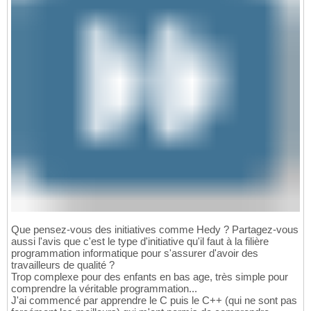
def
 in_list_check
(
self, args
)
:

166
return
 all_arguments_true
(
args
)
167
168
# level 5 command
169
def
 repeat
(
self, args
)
:

170
return
 all_arguments_true
(
args
)
171
172
# level 6
173
def
 addition
(
self, args
)
:

174
return
 all_arguments_true
(
args
)
175
def
 substraction
(
self, args
)
:

176
return
 all_arguments_true
(
args
)
177
def
 multiplication
(
self, args
)
:

178
return
 all_arguments_true
(
args
)
179
def
 division
(
self, args
)
:

180
return
 all_arguments_true
(
args
)
181
182
#leafs are treated differently, they ar
183
def
 random
(
self, args
)
:

184
Que pensez-vous des initiatives comme Hedy ? Partagez-vous
return
True
, 
'random'
185
aussi l'avis que c'est le type d'initiative qu'il faut à la filière
def
 index
(
self, args
)
:

programmation informatique pour s'assurer d'avoir des
186
travailleurs de qualité ?
return
True
, 
''
.join
(
[
str
(
c
)
for
 c 
187
Trop complexe pour des enfants en bas age, très simple pour
def
 punctuation
(
self, args
)
:

188
comprendre la véritable programmation...
return
True
, 
''
.join
(
[
c 
for
 c 
in
 ar
189
J'ai commencé par apprendre le C puis le C++ (qui ne sont pas
def
 number
(
self, args
)
:

190