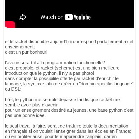
def
 assign
(
self, args
)
: 
#TODO: needs to
440
if
 len
(
args
)
 == 
2
:

441
            parameter = args
[
0
]
442
            value = args
[
1
]
443
if
 type
(
value
)
is
 Tree:

444
return
 parameter + 
" = "
 + 
445
else
:

446
et le racket disponible aujourd'hui correspond parfaitement à cet
if
"'"
in
 value 
or
'random.
447
enseignement;
return
 parameter + 
" = 
448
c'est un pur bonheur!
else
:

449
return
 parameter + 
" = 
450
l'avenir sera-t-il à la programmation fonctionnelle?
else
:

451
c'est probable, et racket (scheme) est une bien meilleure
            parameter = args
[
0
]
452
introduction que le python, il n'y a pas photo!
            values = args
[
1
:
]
453
sans compter la possibilité offerte par racket d'enrichir le
return
 parameter + 
" = ["
 + 
", 
454
langage, la syntaxe, afin de créer un "domain spécific language"
455
ou DSL;
def
 var_access
(
self, args
)
:

456
if
 len
(
args
)
 == 
1
: 
#accessing a var
457
bref, le python me semble dépassé tandis que racket me
return
 wrap_non_var_in_quotes
(
a
458
semble avoir plus d'avenir.
# this was used to produce bett
459
pour un enseignement destiné au jeunes, une base python c'est
# (because plain text strings a
460
pas une bonne idée!
# since we no longer have prior
461
# if args[0] in self.lookup:
462
le seul travail à faire, serait de traduire toute la documentation
#     return args[0]
en français si on voulait l'enseigner dans les écoles en France;
463
ou en profiter aussi pour leur apprendre l'anglais, car en
# else:
464