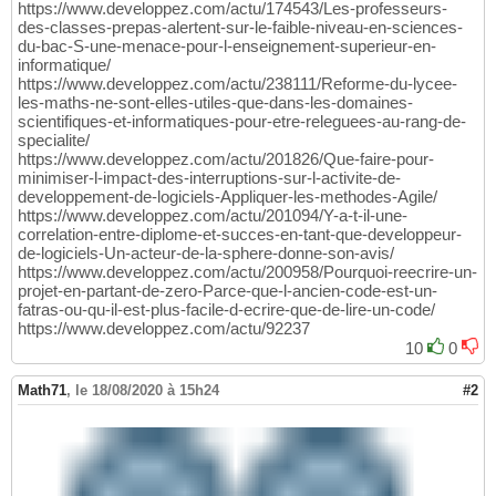
https://www.developpez.com/actu/174543/Les-professeurs-
42
des-classes-prepas-alertent-sur-le-faible-niveau-en-sciences-
#level 2
43
du-bac-S-une-menace-pour-l-enseignement-superieur-en-
def
 var
(
self, args
)
:

44
informatique/
return
 Tree
(
'var'
, 
[
''
.join
(
[
str
(
c
)
45
https://www.developpez.com/actu/238111/Reforme-du-lycee-
def
 punctuation
(
self, args
)
:

46
les-maths-ne-sont-elles-utiles-que-dans-les-domaines-
return
 Tree
(
'punctuation'
, 
[
''
.join
47
scientifiques-et-informatiques-pour-etre-releguees-au-rang-de-
def
 index
(
self, args
)
:

48
specialite/
return
''
.join
(
[
str
(
c
)
for
 c 
in
 arg
49
https://www.developpez.com/actu/201826/Que-faire-pour-
def
 list_access
(
self, args
)
:

50
minimiser-l-impact-des-interruptions-sur-l-activite-de-
if
 type
(
args
[
1
]
)
 == Tree:

51
developpement-de-logiciels-Appliquer-les-methodes-Agile/
return
 Tree
(
'list_access'
, 
[
arg
52
https://www.developpez.com/actu/201094/Y-a-t-il-une-
else
:

53
correlation-entre-diplome-et-succes-en-tant-que-developpeur-
return
 Tree
(
'list_access'
, 
[
arg
de-logiciels-Un-acteur-de-la-sphere-donne-son-avis/
54
https://www.developpez.com/actu/200958/Pourquoi-reecrire-un-
55
projet-en-partant-de-zero-Parce-que-l-ancien-code-est-un-
#level 5
56
fatras-ou-qu-il-est-plus-facile-d-ecrire-que-de-lire-un-code/
def
 number
(
self, args
)
:

57
https://www.developpez.com/actu/92237
return
 Tree
(
'number'
, 
''
.join
(
[
str
(
58
10
0
#level 6 (and up)
59
def
 indent
(
self, args
)
:

60
Math71
,
le 18/08/2020 à 15h24
return
''
#2
61
def
 dedent
(
self, args
)
:

62
return
''
63
64
def
 flatten
(
args
)
:

65
    flattened_args = 
[
]
66