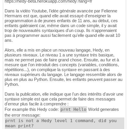
https://hedy-beta.herokuapp.com/hedy?lang=fr
return
''
.join
(
[
str
(
c
)
for
 c 
in
 arg
316
def
print
(
self, args
)
:

317
Dans la vidéo Youtube, l'idée générale avancée par Felienne
#opzoeken is nu niet meer nodig
318
Hermans est que, quand elle avait essayé d'enseigner la
return
"print("
 + 
'+'
.join
(
args
)
 + 
319
programmation à de jeunes enfants de 11 ans, au début, ces
enfants galéraient car, même dans un code simple, il y avait
320
trop de nouveautés syntaxiques d'un coup. Ils n'apprenaient
def
 indent
(
s
)
:

321
pas à programmer aussi facilement qu'elle quand elle avait 10
    lines = s.split
(
'
\n
'
)
322
ans.
return
'
\n
'
.join
(
[
'  '
 + l 
for
 l 
in
 lin
323
324
Alors, elle a mis en place un nouveau langage, Hedy, en
class
 ConvertToPython_4
(
ConvertToPython_3
)
:

325
plusieurs niveaux. Le niveau 1 a une syntaxe très basique,
def
 list_access_var
(
self, args
)
:

326
mais ne permet pas de faire grand chose. Ensuite, au fur et à
        var = args
[
0
]
327
mesure que l'on introduit des concepts (variables, conditions,
if
 args
[
2
]
.data == 
'random'
:

328
répétitions...), on complique la syntaxe en passant à des
return
 var + 
'=random.choice('
 
329
niveaux supérieurs du langage. Le langage ressemble alors de
else
:

330
plus en plus au Python. Ensuite, les enfants peuvent passer au
return
 var + 
'='
 + args
[
1
]
 + 
'[
331
Python.
def
 ifs
(
self, args
)
:

332
return
 f
"""if 
{
args
[
0
]
}
:
333
Dans la publication, elle indique que l'un des intérêts d'avoir une
{
indent
(
args
[
1
]
)
}
"""
334
syntaxe simple est que cela permet de faire des messages
def
 ifelse
(
self, args
)
:

335
d'erreur plus facile à comprendre :
return
 f
"""if 
{
args
[
0
]
}
:
336
For example this Hedy code:
prnt Hello
World generates
{
indent
(
args
[
1
]
)
}
337
the error message:
else:
338
prnt is not a Hedy level 1 command, did you
{
indent
(
args
[
2
]
)
}
"""
339
mean print?