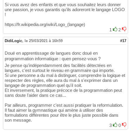
def
 ranged_loop
(
self, args
)
:

490
Si vous avez des enfants et que vous souhaitez leurs donner
return
"for "
 + args
[
0
]
 + 
" in rang
491
une passion, je vous garantis qu'ils adoreront le langage LOGO
492
!
def
 assignment
(
self, args
)
:

493
https://fr.wikipedia.org/wiki/Logo_(langage)
return
 args
[
0
]
 + 
"="
 + str
(
args
[
1
]
)
494
1
2
495
# for now. expressions to Bool are not 
496
# def eq(self, args):
497
DidiLogic
,
le 25/03/2021 à 16h59
#17
#     return str(args[0]) + "==" + str(
498
#
499
Doué en apprentissage de langues donc doué en
# def ne(self, args):
500
programmation informatique : quen pensez-vous ?
#     return str(args[0]) + "!=" + str(
501
Je pense qu'indépendamment des facilités détectées en
#
502
langues, c'est surtout le niveau en grammaire qui importe.
# def le(self, args):
503
Si une personne a du mal à distinguer, comprendre la logique et
#     return str(args[0]) + "<=" + str(
504
respecter des règles, elle aura du mal à s'exprimer dans un
#
505
langage de programmation quel qu'il soit.
# def ge(self, args):
506
Et inversement, la pratique précoce de la programmation peut
#     return str(args[0]) + ">=" + str(
507
sans doute l'aider dans ce cas...
#
508
# def lt(self, args):
509
Par ailleurs, programmer c'est aussi pratiquer la reformulation.
#     return str(args[0]) + "<" + str(a
510
Il faut aimer la gymnastique qui amène à utiliser des
#
511
formulations différentes pour être le plus juste possible dans
# def gt(self, args):
512
son message.
#     return str(args[0]) + ">" + str(a
513
3
0
514