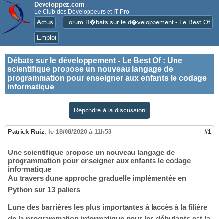
Developpez.com
Le Club des Développeurs et IT Pro
Actus
Forum D�bats sur le d�veloppement - Le Best Of
Emploi
Débats sur le développement - Le Best Of
:
Une
scientifique propose un nouveau langage de
programmation pour enseigner aux enfants le codage
informatique
Répondre à la discussion
Patrick Ruiz
,
le 18/08/2020 à 11h58
#1
Une scientifique propose un nouveau langage de
programmation pour enseigner aux enfants le codage
informatique
Au travers dune approche graduelle implémentée en
Python sur 13 paliers
Lune des barrières les plus importantes à laccès à la filière
de la programmation informatique pour les débutants est la