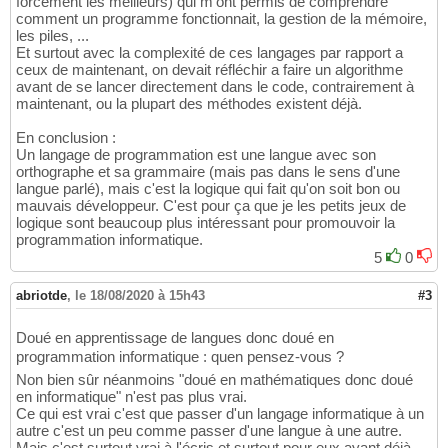
forcément les meilleurs) qui m'ont permis de comprendre
return
True
, 
''
.join
(
[
c 
for
 c 
in
 ar
191
comment un programme fonctionnait, la gestion de la mémoire,
def
 invalid
(
self, args
)
:

192
les piles, ...
# return the first argument to plac
193
Et surtout avec la complexité de ces langages par rapport a
# TODO: this will not work for miss
194
ceux de maintenant, on devait réfléchir a faire un algorithme
return
False
, args
[
0
]
[
1
]
195
avant de se lancer directement dans le code, contrairement à
196
maintenant, ou la plupart des méthodes existent déjà.
class
 IsValid
(
Filter
)
:

197
# all rules are valid except for the in
198
En conclusion :
# this function is used to generate mor
199
Un langage de programmation est une langue avec son
# tree is transformed to a node of [Boo
200
orthographe et sa grammaire (mais pas dans le sens d'une
201
langue parlé), mais c'est la logique qui fait qu'on soit bon ou
#would be lovely if there was some sort
202
mauvais développeur. C'est pour ça que je les petits jeux de
logique sont beaucoup plus intéressant pour promouvoir la
203
programmation informatique.
def
 ask
(
self, args
)
:

204
5
0
return
 all_arguments_true
(
args
)
205
def
print
(
self, args
)
:

206
return
 all_arguments_true
(
args
)
207
abriotde
,
le 18/08/2020 à 15h43
#3
def
 echo
(
self, args
)
:

208
return
 all_arguments_true
(
args
)
209
Doué en apprentissage de langues donc doué en
210
programmation informatique : quen pensez-vous ?
211
Non bien sûr néanmoins "doué en mathématiques donc doué
#leafs with tokens need to be all true
212
en informatique" n'est pas plus vrai.
def
 var
(
self, args
)
:

213
Ce qui est vrai c'est que passer d'un langage informatique à un
return
 all
(
args
)
, 
''
.join
(
[
c 
for
 c 
214
autre c'est un peu comme passer d'une langue à une autre.
def
 text
(
self, args
)
:

215
Mais c'est surtout vrai à l'écris et surtout pour eux ayant déjà