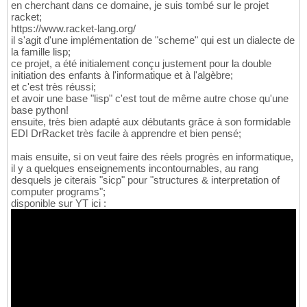
        self.indent_level = indent_level

415
en cherchant dans ce domaine, je suis tombé sur le projet
racket;
416
https://www.racket-lang.org/
def
 indent
(
self, args
)
:

417
il s'agit d'une implémentation de "scheme" qui est un dialecte de
        self.indent_level += 
1
418
la famille lisp;
return
""
419
ce projet, a été initialement conçu justement pour la double
420
initiation des enfants à l'informatique et à l'algèbre;
def
 dedent
(
self, args
)
:

421
et c'est très réussi;
        self.indent_level -= 
1
422
et avoir une base "lisp" c'est tout de même autre chose qu'une
return
""
423
base python!
424
ensuite, très bien adapté aux débutants grâce à son formidable
def
 command
(
self, args
)
:

425
EDI DrRacket très facile à apprendre et bien pensé;
return
""
.join
(
[
self.indent_level *
426
427
mais ensuite, si on veut faire des réels progrès en informatique,
def
 repeat
(
self, args
)
:

428
il y a quelques enseignements incontournables, au rang
        args = 
[
a 
for
 a 
in
 args 
if
 a != 
""
]
429
desquels je citerais "sicp" pour "structures & interpretation of
return
"for i in range(int("
 + str
(
430
computer programs";
431
disponible sur YT ici :
def
 ifs
(
self, args
)
:

432
        args = 
[
a 
for
 a 
in
 args 
if
 a != 
""
]
433
return
"if "
 + args
[
0
]
 + 
":
\n
"
 + 
"
\
434
435
def
 elses
(
self, args
)
:

436
        args = 
[
a 
for
 a 
in
 args 
if
 a != 
""
]
437
return
"
\n
else:
\n
"
 + 
"
\n
"
.join
(
args
438
439