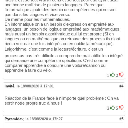
return
 all
(
args
)
, 
''
.join
(
[
c 
for
 c 
216
une bonne maîtrise de plusieurs langages. Parce que
def
 addition
(
self, args
)
:

217
l'informatique ajoute des besoin de compétences qui ne sont
return
 all
(
args
)
, 
''
.join
(
[
c 
for
 c 
218
pas dans les langues et vice versa.
219
De même pour les mathématiques.
def
 invalid_space
(
self, args
)
:

220
En informatique on a un besoin d'expression empreinté aux
# return space to indicate that lin
221
langages, un besoin de logique empreinté aux mathématiques,
return
False
, 
" "
222
mais aussi un besoin algorithmique qui lui est propre (Si en
223
langues ou en mathématique on retrouve des process ils n'ont
rien a voir car une fois intégrés on en oublie la mécanique).
224
class
 IsComplete
(
Filter
)
:

225
Lalgorithme, c'est comme la lecture/écriture, c'est un
# print, ask an echo can miss arguments
226
processus pas très difficile a comprendre mais difficile a intégré
# used to generate more informative err
227
qui demande une compétence spécifique. C'est comme
# tree is transformed to a node of [Tru
228
comparer apprendre à conduire une voiture/camion ou
229
apprendre à faire du vélo.
#would be lovely if there was some sort
230
1
0
231
def
 ask
(
self, args
)
:

232
Invité
,
le 18/08/2020 à 17h01
#4
return
 args != 
[
]
, 
'ask'
233
def
print
(
self, args
)
:

234
Réaction de la France face à n'importe quel problème : On va
return
 args != 
[
]
, 
'print'
235
sortir notre propre truc à nous !
def
 echo
(
self, args
)
:

236
3
5
#echo may miss an argument
237
return
True
, 
'echo'
238
Pyramidev
,
le 18/08/2020 à 17h27
#5
239
#leafs with tokens need to be all true
240