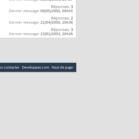
Réponses:
3
Dernier message:
09/05/2005,
09h55
Réponses:
2
Dernier message:
21/04/2005,
10h36
Réponses:
3
Dernier message:
23/01/2003,
20h26
s contacter
Developpez.com
Haut de page