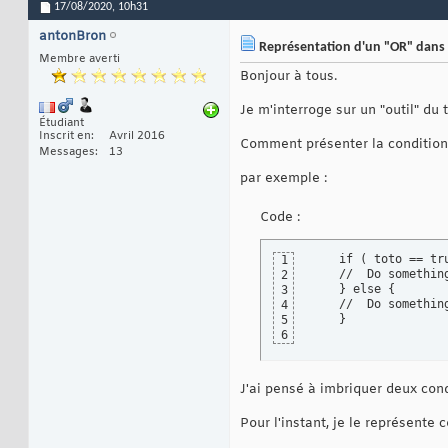
17/08/2020,
10h31
antonBron
Représentation d'un "OR" dans u
Membre averti
Bonjour à tous.
Je m'interroge sur un "outil" du t
Étudiant
Inscrit en
Avril 2016
Comment présenter la condition
Messages
13
par exemple :
Code :
    if ( toto == tru
1
    //  Do something
2
    } else {

3
    //  Do something
4
    }
5
6
J'ai pensé à imbriquer deux condi
Pour l'instant, je le représente 