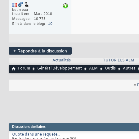
bourreau
Inscrit en
Mars 2010
Messages
10 775
Billets dans le blog
10
+
Répondre à la discussion
Actualités
TUTORIELS ALM
Forum
Général Développement
ALM
Outils
Autres
«
D
Discussions similaires
Quote dans une requete...
Par Isildur dans le forum Langage SQL