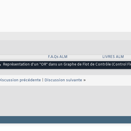
F.A.Qs ALM
LIVRES ALM
Représentation d'un "OR" dans un Graphe de Flot de Contrôle (Control F
iscussion précédente
|
Discussion suivante
»