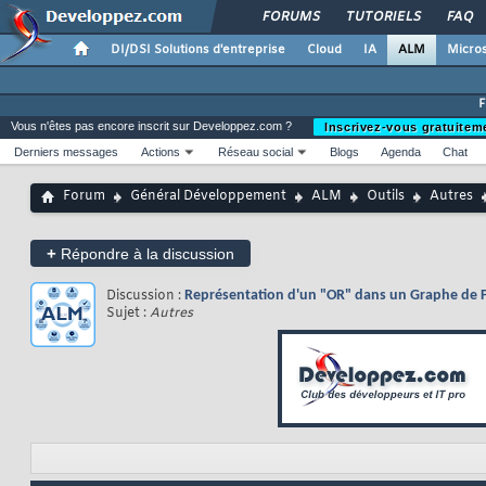
FORUMS
TUTORIELS
FAQ
DI/DSI Solutions d'entreprise
Cloud
IA
ALM
Micros
Vous n'êtes pas encore inscrit sur Developpez.com ?
Inscrivez-vous gratuitem
Derniers messages
Actions
Réseau social
Blogs
Agenda
Chat
Forum
Général Développement
ALM
Outils
Autres
+
Répondre à la discussion
Discussion :
Représentation d'un "OR" dans un Graphe de Fl
Sujet :
Autres