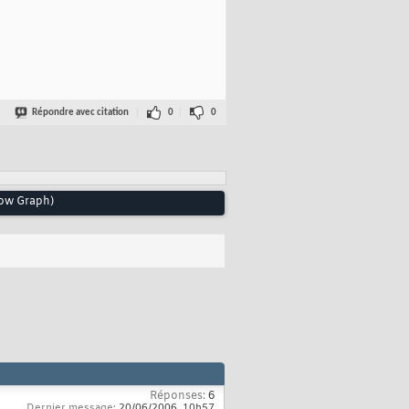
Répondre avec citation
0
0
low Graph)
Réponses:
6
Dernier message:
20/06/2006,
10h57