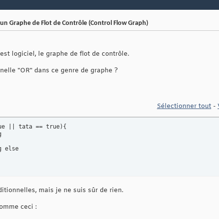
n Graphe de Flot de Contrôle (Control Flow Graph)
est logiciel, le graphe de flot de contrôle.
nelle "OR" dans ce genre de graphe ?
Sélectionner tout
-
e || tata == true){



 else

tionnelles, mais je ne suis sûr de rien.
comme ceci :