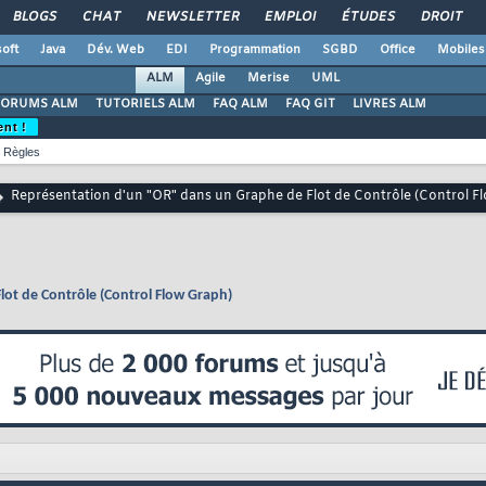
BLOGS
CHAT
NEWSLETTER
EMPLOI
ÉTUDES
DROIT
oft
Java
Dév. Web
EDI
Programmation
SGBD
Office
Mobiles
ALM
Agile
Merise
UML
FORUMS ALM
TUTORIELS ALM
FAQ ALM
FAQ GIT
LIVRES ALM
ent !
Règles
Représentation d'un "OR" dans un Graphe de Flot de Contrôle (Control F
ot de Contrôle (Control Flow Graph)