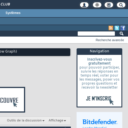
CLUB
Systèmes
Recherche avancée
Navigation
low Graph)
Inscrivez-vous
gratuitement
pour pouvoir participer,
suivre les réponses en
temps réel, voter pour
les messages, poser vos
propres questions et
recevoir la newsletter
Outils de la discussion
Affichage