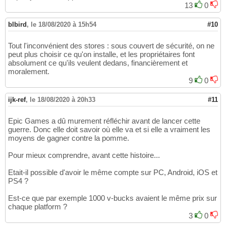
13
0
blbird
,
le 18/08/2020 à 15h54
#10
Tout l'inconvénient des stores : sous couvert de sécurité, on ne
peut plus choisir ce qu'on installe, et les propriétaires font
absolument ce qu'ils veulent dedans, financièrement et
moralement.
9
0
ijk-ref
,
le 18/08/2020 à 20h33
#11
Epic Games a dû murement réfléchir avant de lancer cette
guerre. Donc elle doit savoir où elle va et si elle a vraiment les
moyens de gagner contre la pomme.
Pour mieux comprendre, avant cette histoire...
Etait-il possible d'avoir le même compte sur PC, Android, iOS et
PS4 ?
Est-ce que par exemple 1000 v-bucks avaient le même prix sur
chaque platform ?
3
0