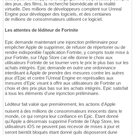
des jeux, des films, la recherche biomédicale et la réalité
virtuelle. Des millions de développeurs comptent sur Unreal
Engine pour développer des logiciels, et des centaines
de millions de consommateurs utilisent ce logiciel.
Les attentes de léditeur de Fortnite
Epic demande maintenant une injonction préliminaire pour
empêcher Apple de supprimer, de refuser de répertorier ou de
rendre indisponible l'application Fortnite, y compris toute mise à
jour Fortnite, sur l'App Store car elle donne le choix aux
utilisateurs Fortnite de se tourner vers le prix le plus bas sur les
achats intégrés. Epic demande en outre une ordonnance
interdisant à Apple de prendre des mesures contre les autres
jeux d'Epic et contre l'Unreal Engine en représailles aux
mesures d'Epic visant à offrir aux utilisateurs de Fortnite un
choix et des prix plus bas sur les achats intégrés. Epic satisfait
à tous les éléments d'une injonction préliminaire.
Léditeur fait valoir que premièrement, les actions d'Apple
nuisent à des millions de consommateurs innocents dans le
monde, ce qui rompra leur confiance en Epic. Étant donné
qu'Apple a désormais supprimé Fortnite de l'App Store, les
utilisateurs iOS ne peuvent pas recevoir de mises à jour et
seront bientôt bloqués étant donné quils disposeront dune