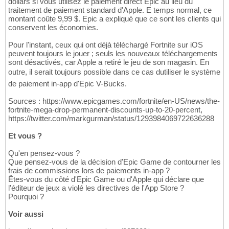
dollars si vous utilisez le paiement direct Epic au lieu du
traitement de paiement standard d'Apple. E temps normal, ce
montant coûte 9,99 $. Epic a expliqué que ce sont les clients qui
conservent les économies.
Pour l'instant, ceux qui ont déjà téléchargé Fortnite sur iOS
peuvent toujours le jouer ; seuls les nouveaux téléchargements
sont désactivés, car Apple a retiré le jeu de son magasin. En
outre, il serait toujours possible dans ce cas dutiliser le système
de paiement in-app d'Epic V-Bucks.
Sources : https://www.epicgames.com/fortnite/en-US/news/the-
fortnite-mega-drop-permanent-discounts-up-to-20-percent,
https://twitter.com/markgurman/status/1293984069722636288
Et vous ?
Qu'en pensez-vous ?
Que pensez-vous de la décision d'Epic Game de contourner les
frais de commissions lors de paiements in-app ?
Êtes-vous du côté d'Epic Game ou d'Apple qui déclare que
l'éditeur de jeux a violé les directives de l'App Store ?
Pourquoi ?
Voir aussi