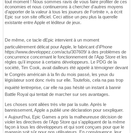
tout moment ! Nous sommes ravis de vous faire profiter de ces
économies et nous continuerons à chercher d'autres moyens
d'apporter de la valeur à tous les joueurs de Fortnite », a écrit
Epic sur son site officiel. Ceci attise un peu plus la querelle
existante entre Apple et léditeur de jeux.
De même, ce tacle dEpic intervient à un moment
particulièrement délicat pour Apple, le fabricant d'iPhone
https://www.developpez.com/actu/307609/ à des problèmes de
concurrence concernant le fonctionnement de l'App Store et les
règles qu'il impose à certains développeurs. Le PDG de la
société, Tim Cook, avait dailleurs été appelé à témoigner devant
le Congrès américain à la fin du mois passé, les yeux du
législateur sont donc rivés sur elle. Toutefois, cela na pas trop
inquiété lentreprise, car elle na pas hésité un instant à bannir
Battle Royal qui tentait de marcher sur ses avantages.
Les choses sont allées très vite par la suite. Après le
bannissement, Apple a publié une déclaration pour sexpliquer.
« Aujourd'hui, Epic Games a pris la malheureuse décision de
violer les directives de l'App Store qui s'appliquent de la même
façon à tous les développeurs et qui sont conçues pour que le
magasin soit sûr pour nos utilisateurs. En conséquence, leur