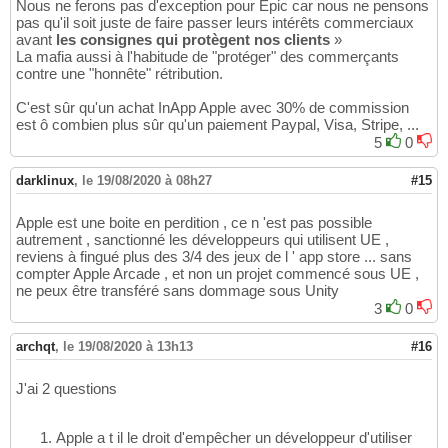
Nous ne ferons pas d'exception pour Epic car nous ne pensons
pas qu'il soit juste de faire passer leurs intérêts commerciaux
avant
les consignes qui protègent nos clients
»
La mafia aussi à l'habitude de "protéger" des commerçants
contre une "honnête" rétribution.
C'est sûr qu'un achat InApp Apple avec 30% de commission
est ô combien plus sûr qu'un paiement Paypal, Visa, Stripe, ...
5
0
darklinux
,
le 19/08/2020 à 08h27
#15
Apple est une boite en perdition , ce n 'est pas possible
autrement , sanctionné les développeurs qui utilisent UE ,
reviens à fingué plus des 3/4 des jeux de l ' app store ... sans
compter Apple Arcade , et non un projet commencé sous UE ,
ne peux être transféré sans dommage sous Unity
3
0
archqt
,
le 19/08/2020 à 13h13
#16
J'ai 2 questions
Apple a t il le droit d'empêcher un développeur d'utiliser