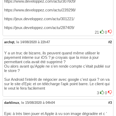
https://www.developpez.com/actu/307609/
https://www.developpez.com/actu/239298/
https://jeux.developpez.com/actu/301221/
https://jeux.developpez.com/actu/287409/
21
0
archqt
,
le 14/08/2020 à 22h47
#2
Y a un truc de bizarre, ils peuvent quand même utiliser le
payement interne sur iOS ? je croyais que la mise à jour
permettant cela avait été supprimé ?
Ou alors avant qu'Apple ne s'en rende compte c'était publié sur
le store ?
Sur Android l'intérêt de négocier avec google c'est quoi ? on va
sur le site d'Epic et on télécharge l'apk point barre. Le client qui
le veut le fera facilement
3
0
darklinux
,
le 15/08/2020 à 04h04
#3
Epic à très bien jouer et Apple à vu son image dégradée et c '