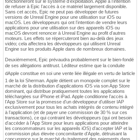
fonctionneront sur le système d'exploitation. Apple a l'intention
de refuser à Epic l'accès à ce matériel largement disponible.
Sans cet accès, Epic ne peut pas développer de futures
versions de Unreal Engine pour une utilisation sur iOS ou
macOS. Les développeurs qui ont l'intention de vendre leurs
applications pour une utilisation sur des appareils iOS ou
macOS devront renoncer à Unreal Engine au profit d'autres
moteurs. Les effets se répercuteront bien au-delà des jeux
vidéo; cela affectera les développeurs qui utilisent Unreal
Engine sur les produits Apple dans de nombreux domaines.
Deuxièmement, Epic prévaudra probablement sur le bien-fondé
de ses allégations antitrust. Léditeur estime que la conduite
dApple constitue en soi une vente liée illégale en vertu de larticle
1 de la loi Sherman. Apple détient un monopole complet sur le
marché de la distribution d'applications iOS via son App Store
dominant, qui distribue pratiquement toutes les applications
téléchargées sur iPhone et iPad. Apple conditionne l'accès à
l'App Store sur la promesse d'un développeur d'utiliser IAP
exclusivement pour tous les achats intégrés de contenu intégré
à l'application (et de payer une commission de 30 % sur ces
transactions), ce qui contraint les développeurs (qui ont besoin
d'accéder à l'App Store pour leurs applications pour atteindre
les consommateurs sur les appareils iOS) d'accepter IAP et la
commission plus élevée concomitante d'Apple, détruisant la
concurrence sur le marché du traitement des paiements dans