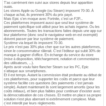
T'as carrément rien suivi aux stores depuis leur apparition
ouais.
Les stores Apple ou Google (ou Steam) imposent 70-30. À
chaque achat, ils prennent 30% du prix payé.
Mais Epic s'en moque avec Fortnite, c'est un F2P...
Ces plateformes imposent aussi que seul leur système de
paiement spécifique soit utilisé pour les achats ingame. Ou les
abonnements. Toutes les transactions faites depuis une app sur
leur plateforme (donc seul le navigateur web en est exempté)
doivent passer par leur système de paiement.
Système via lequel ils imposent 70-30.
Le prix n'est pas 30% plus cher que sur les autres plateformes,
sinon le consommateur râlerait. C'est l'éditeur qui subit 30% de
manque à gagner d'office. En échange du service du store
(mise à disposition, téléchargement, notation et commentaires
des utilisateurs, ...).
Après avoir voulu faire flancher Steam sur les PC, Epic
s'attaque aux smartphones.
Et il est temps. Autant la commission était probante au début de
ces plateformes, pour supporter les coûts et parce que leur
système facilite ces questions (les paiements c'est jamais
simple). Autant maintenant ils sont largement amortis (pour les
coûts initiaux), et bien plus faibles pour continuer d'exister avec
la démocratisation de ces choses. Et mettre en place sa propre
solution n'est plus aberrant ni extrêmement complexe. Mais
c'est interdit par leurs règlements.