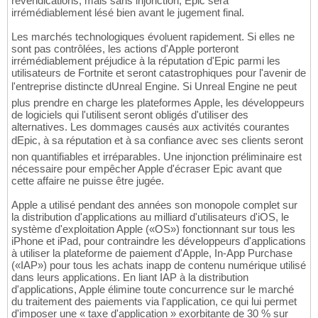
revendications, mais sans injonction, Epic sera
irrémédiablement lésé bien avant le jugement final.
Les marchés technologiques évoluent rapidement. Si elles ne
sont pas contrôlées, les actions d'Apple porteront
irrémédiablement préjudice à la réputation d'Epic parmi les
utilisateurs de Fortnite et seront catastrophiques pour l'avenir de
l'entreprise distincte dUnreal Engine. Si Unreal Engine ne peut
plus prendre en charge les plateformes Apple, les développeurs
de logiciels qui l'utilisent seront obligés d'utiliser des
alternatives. Les dommages causés aux activités courantes
dEpic, à sa réputation et à sa confiance avec ses clients seront
non quantifiables et irréparables. Une injonction préliminaire est
nécessaire pour empêcher Apple d'écraser Epic avant que
cette affaire ne puisse être jugée.
Apple a utilisé pendant des années son monopole complet sur
la distribution d'applications au milliard d'utilisateurs d'iOS, le
système d'exploitation Apple («OS») fonctionnant sur tous les
iPhone et iPad, pour contraindre les développeurs d'applications
à utiliser la plateforme de paiement d'Apple, In-App Purchase
(«IAP») pour tous les achats inapp de contenu numérique utilisé
dans leurs applications. En liant IAP à la distribution
d'applications, Apple élimine toute concurrence sur le marché
du traitement des paiements via l'application, ce qui lui permet
d'imposer une « taxe d'application » exorbitante de 30 % sur