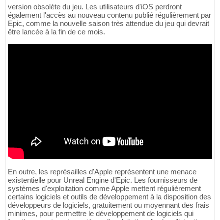
version obsolète du jeu. Les utilisateurs d'iOS perdront
également l'accès au nouveau contenu publié régulièrement par
Epic, comme la nouvelle saison très attendue du jeu qui devrait
être lancée à la fin de ce mois.
En outre, les représailles d'Apple représentent une menace
existentielle pour Unreal Engine d'Epic. Les fournisseurs de
systèmes d'exploitation comme Apple mettent régulièrement
certains logiciels et outils de développement à la disposition des
développeurs de logiciels, gratuitement ou moyennant des frais
minimes, pour permettre le développement de logiciels qui