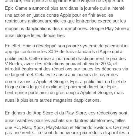
attendre, lentreprise a supprimé Battle Royale de lApp Store.
Epic Game a annoncé plus tard dans la journée quil a intenté
une action en justice contre Apple pour en finir avec les
restrictions anticoncurrentielles que lentreprise exerce sur les
magasins dapplications des smartphones. Google Play Store a
aussi bloqué le jeu depuis hier.
En effet, Epic a développé son propre système de paiement in-
app qui contourne les 30 % de frais standards d'Apple quil a
publié jeudi. Cette mise à jour réduit drastiquement le prix des
V-Bucks, avec des réductions pouvant atteindre 20 %, et
introduit également des réductions sur toutes les dépenses via
de largent réel. Cela évite aussi aux joueurs de payer des
commissions à Apple et Google. Epic a publié hier un billet de
blogue dans lequel il explique le paiement direct sur Epic.
Lentreprise porte ainsi un gros coup à Apple et Google, mais
aussi à plusieurs autres magasins dapplications.
En dehors de lApp Store et du Play Store, ces réductions sont
aussi valables pour les achats sur dautres plateformes, telles
que PC, Mac, Xbox, PlayStation et Nintendo Switch. « Ce n'est
pas une vente... ce sont de nouveaux prix réduits disponibles à