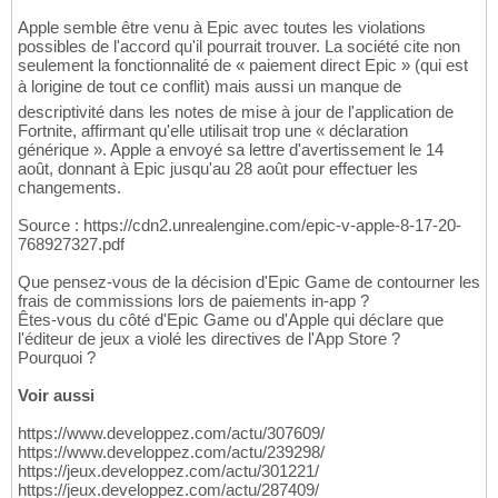
Apple semble être venu à Epic avec toutes les violations
possibles de l'accord qu'il pourrait trouver. La société cite non
seulement la fonctionnalité de « paiement direct Epic » (qui est
à lorigine de tout ce conflit) mais aussi un manque de
descriptivité dans les notes de mise à jour de l'application de
Fortnite, affirmant qu'elle utilisait trop une « déclaration
générique ». Apple a envoyé sa lettre d'avertissement le 14
août, donnant à Epic jusqu'au 28 août pour effectuer les
changements.
Source : https://cdn2.unrealengine.com/epic-v-apple-8-17-20-
768927327.pdf
Que pensez-vous de la décision d'Epic Game de contourner les
frais de commissions lors de paiements in-app ?
Êtes-vous du côté d'Epic Game ou d'Apple qui déclare que
l'éditeur de jeux a violé les directives de l'App Store ?
Pourquoi ?
Voir aussi
https://www.developpez.com/actu/307609/
https://www.developpez.com/actu/239298/
https://jeux.developpez.com/actu/301221/
https://jeux.developpez.com/actu/287409/