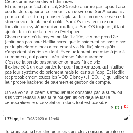
Cette commission devrait diminuer.
Et même pour l'achat initial, 30% reste énorme par rapport à ce
que le store apporte réellement : un download. Sur Android, ils
pourraient très bien proposer l'apk sur leur propre site web et le
store devient totalement inutile. Sur iOS c'est encore une
limitation du système qui verrouille ça. Sur iOS toujours, il faut
ajouter le coût de la licence développeur.
Chaque mois où tu payes ton Netflix 10e, le store prend 3e
(enfin non pas pour Netflix parce que le paiement ne passe pas
par la plateforme mais directement via Netflix) alors qu'ils
n'apportent plus rien du tout. Éventuellement une mise à jour à
un moment, qui pourrait très bien se faire autrement.
C'est de la bande passante en or massif à ce prix.
Il existe déjà un cas particulier pour l'app Amazon, qui n'utilise
pas leur système de paiement mais le leur sur l'app. Et Netflix
(et probablement toutes les VOD Disney+, HBO, ...) qui utilisent
leur propre backend de paiement et gestion de compte.
On va voir s'ils osent s'attaquer aux consoles par la suite, ou
s'ils vont réussir à les faire bouger. Ils ont déjà réussi à
démocratiser le cross-platform donc tout est possible.
9
1
L33tige
,
le 17/08/2020 à 12h48
#6
Tu crois pas si bien dire pour les consoles, puisque fortnite ne