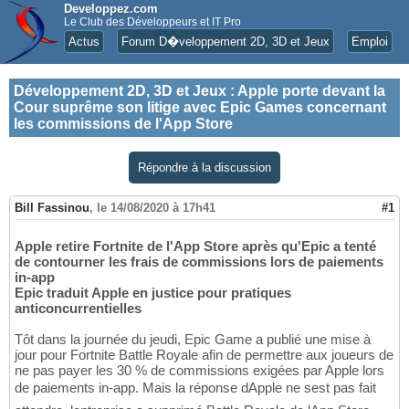
Developpez.com
Le Club des Développeurs et IT Pro
Actus
Forum D�veloppement 2D, 3D et Jeux
Emploi
Développement 2D, 3D et Jeux
:
Apple porte devant la
Cour suprême son litige avec Epic Games concernant
les commissions de l'App Store
Répondre à la discussion
Bill Fassinou
,
le 14/08/2020 à 17h41
#1
Apple retire Fortnite de l'App Store après qu'Epic a tenté
de contourner les frais de commissions lors de paiements
in-app
Epic traduit Apple en justice pour pratiques
anticoncurrentielles
Tôt dans la journée du jeudi, Epic Game a publié une mise à
jour pour Fortnite Battle Royale afin de permettre aux joueurs de
ne pas payer les 30 % de commissions exigées par Apple lors
de paiements in-app. Mais la réponse dApple ne sest pas fait