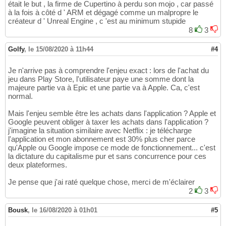
était le but , la firme de Cupertino à perdu son mojo , car passé
à la fois à côté d ' ARM et dégagé comme un malpropre le
créateur d ' Unreal Engine , c 'est au minimum stupide
8
3
Golfy
,
le 15/08/2020 à 11h44
#4
Je n'arrive pas à comprendre l'enjeu exact : lors de l'achat du
jeu dans Play Store, l'utilisateur paye une somme dont la
majeure partie va à Epic et une partie va à Apple. Ca, c'est
normal.
Mais l'enjeu semble être les achats dans l'application ? Apple et
Google peuvent obliger à taxer les achats dans l'application ?
j'imagine la situation similaire avec Netflix : je télécharge
l'application et mon abonnement est 30% plus cher parce
qu'Apple ou Google impose ce mode de fonctionnement... c'est
la dictature du capitalisme pur et sans concurrence pour ces
deux plateformes.
Je pense que j'ai raté quelque chose, merci de m'éclairer
2
3
Bousk
,
le 16/08/2020 à 01h01
#5