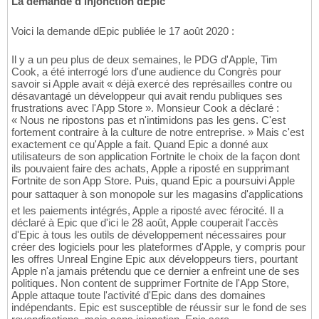
La demande d'injonction dEpic
Voici la demande dEpic publiée le 17 août 2020 :
Il y a un peu plus de deux semaines, le PDG d'Apple, Tim
Cook, a été interrogé lors d'une audience du Congrès pour
savoir si Apple avait « déjà exercé des représailles contre ou
désavantagé un développeur qui avait rendu publiques ses
frustrations avec l'App Store ». Monsieur Cook a déclaré :
« Nous ne ripostons pas et n'intimidons pas les gens. C'est
fortement contraire à la culture de notre entreprise. » Mais c'est
exactement ce qu'Apple a fait. Quand Epic a donné aux
utilisateurs de son application Fortnite le choix de la façon dont
ils pouvaient faire des achats, Apple a riposté en supprimant
Fortnite de son App Store. Puis, quand Epic a poursuivi Apple
pour sattaquer à son monopole sur les magasins d'applications
et les paiements intégrés, Apple a riposté avec férocité. Il a
déclaré à Epic que d'ici le 28 août, Apple couperait l'accès
d'Epic à tous les outils de développement nécessaires pour
créer des logiciels pour les plateformes d'Apple, y compris pour
les offres Unreal Engine Epic aux développeurs tiers, pourtant
Apple n'a jamais prétendu que ce dernier a enfreint une de ses
politiques. Non content de supprimer Fortnite de l'App Store,
Apple attaque toute l'activité d'Epic dans des domaines
indépendants. Epic est susceptible de réussir sur le fond de ses