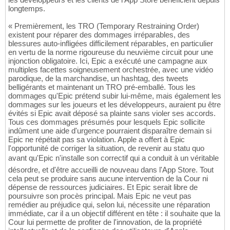
longtemps.
« Premièrement, les TRO (Temporary Restraining Order)
existent pour réparer des dommages irréparables, des
blessures auto-infligées difficilement réparables, en particulier
en vertu de la norme rigoureuse du neuvième circuit pour une
injonction obligatoire. Ici, Epic a exécuté une campagne aux
multiples facettes soigneusement orchestrée, avec une vidéo
parodique, de la marchandise, un hashtag, des tweets
belligérants et maintenant un TRO pré-emballé. Tous les
dommages qu'Epic prétend subir lui-même, mais également les
dommages sur les joueurs et les développeurs, auraient pu être
évités si Epic avait déposé sa plainte sans violer ses accords.
Tous ces dommages présumés pour lesquels Epic sollicite
indûment une aide d'urgence pourraient disparaître demain si
Epic ne répétait pas sa violation. Apple a offert à Epic
l'opportunité de corriger la situation, de revenir au statu quo
avant qu'Epic n'installe son correctif qui a conduit à un véritable
désordre, et d'être accueilli de nouveau dans l'App Store. Tout
cela peut se produire sans aucune intervention de la Cour ni
dépense de ressources judiciaires. Et Epic serait libre de
poursuivre son procès principal. Mais Epic ne veut pas
remédier au préjudice qui, selon lui, nécessite une réparation
immédiate, car il a un objectif différent en tête : il souhaite que la
Cour lui permette de profiter de l'innovation, de la propriété