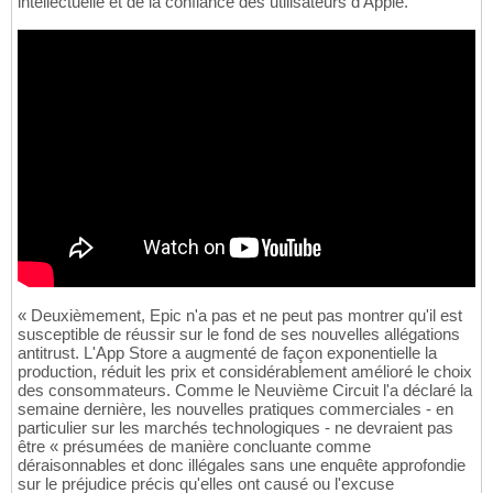
intellectuelle et de la confiance des utilisateurs d'Apple.
« Deuxièmement, Epic n'a pas et ne peut pas montrer qu'il est
susceptible de réussir sur le fond de ses nouvelles allégations
antitrust. L'App Store a augmenté de façon exponentielle la
production, réduit les prix et considérablement amélioré le choix
des consommateurs. Comme le Neuvième Circuit l'a déclaré la
semaine dernière, les nouvelles pratiques commerciales - en
particulier sur les marchés technologiques - ne devraient pas
être « présumées de manière concluante comme
déraisonnables et donc illégales sans une enquête approfondie
sur le préjudice précis qu'elles ont causé ou l'excuse