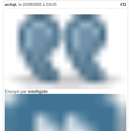
archqt
,
le 22/08/2020 à 21h35
#31
Envoyé par
intelligide