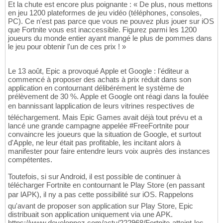
Et la chute est encore plus poignante : « De plus, nous mettons
en jeu 1200 plateformes de jeu vidéo (téléphones, consoles,
PC). Ce n'est pas parce que vous ne pouvez plus jouer sur iOS
que Fortnite vous est inaccessible. Figurez parmi les 1200
joueurs du monde entier ayant mangé le plus de pommes dans
le jeu pour obtenir l'un de ces prix ! »
Le 13 août, Epic a provoqué Apple et Google : l'éditeur a
commencé à proposer des achats à prix réduit dans son
application en contournant délibérément le système de
prélèvement de 30 %. Apple et Google ont réagi dans la foulée
en bannissant lapplication de leurs vitrines respectives de
téléchargement. Mais Epic Games avait déjà tout prévu et a
lancé une grande campagne appelée #FreeFortnite pour
convaincre les joueurs que la situation de Google, et surtout
d'Apple, ne leur était pas profitable, les incitant alors à
manifester pour faire entendre leurs voix auprès des instances
compétentes.
Toutefois, si sur Android, il est possible de continuer à
télécharger Fortnite en contournant le Play Store (en passant
par lAPK), il ny a pas cette possibilité sur iOS. Rappelons
qu'avant de proposer son application sur Play Store, Epic
distribuait son application uniquement via une APK.
https://www.developpez.com/actu/222968/Fortnite-atteint-les-