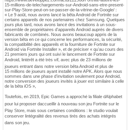
15-millions-de-telechargements-sur-Android-sans-etre-present-
sur-Play-Store-peut-on-se-passer-de-la-vitrine-de-Google/ :
« Le 9 août, nous avons lancé la bêta Android de Fortnite sur
certains appareils de nos partenaires chez Samsung. Quelques
jours plus tard, nous avons lancé des invitations à un sous-
ensemble de propriétaires d'appareils Android auprès de divers
fabricants de combinés. Nous avons beaucoup appris de la
version bêta en ce qui concerne les performances, la sécurité,
la compatibilité des appareils et la fourniture de Fortnite sur
Android via Fortnite Installer », et de préciser « qu'au cours des
21 premiers jours qui ont suivi le lancement de Fortnite sur
Android, lintérêt a été très vif, avec plus de 23 millions de
joueurs entrant dans notre version bêta Android et plus de
15 millions de joueurs ayant installé notre APK. Alors que nous
sommes dans une phase d'invitation seulement pour Android,
notre conversion des joueurs invités à jouer est similaire à celle
de la bêta iOS »,
Toutefois, en 2019, Epic Games a approché la filiale dAlphabet
pour lui proposer daccueillir à nouveau son jeu Fortnite sur le
Play Store, mais sous certaines conditions : le studio voulait
conserver lintégralité des revenus tirés des achats intégrés
dans son jeu.