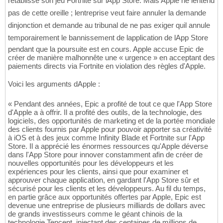
rétablisse son jeu Fortnite sur lApp Store. Mais Apple ne lentend
pas de cette oreille ; lentreprise veut faire annuler la demande
dinjonction et demande au tribunal de ne pas exiger quil annule
temporairement le bannissement de lapplication de lApp Store
pendant que la poursuite est en cours. Apple accuse Epic de
créer de manière malhonnête une « urgence » en acceptant des
paiements directs via Fortnite en violation des règles d'Apple.
Voici les arguments dApple :
« Pendant des années, Epic a profité de tout ce que l'App Store
d'Apple a à offrir. Il a profité des outils, de la technologie, des
logiciels, des opportunités de marketing et de la portée mondiale
des clients fournis par Apple pour pouvoir apporter sa créativité
à iOS et à des jeux comme Infinity Blade et Fortnite sur l'App
Store. Il a apprécié les énormes ressources qu'Apple déverse
dans l'App Store pour innover constamment afin de créer de
nouvelles opportunités pour les développeurs et les
expériences pour les clients, ainsi que pour examiner et
approuver chaque application, en gardant l'App Store sûr et
sécurisé pour les clients et les développeurs. Au fil du temps,
en partie grâce aux opportunités offertes par Apple, Epic est
devenue une entreprise de plusieurs milliards de dollars avec
de grands investisseurs comme le géant chinois de la
technologie Tencent, injectant des centaines de millions de