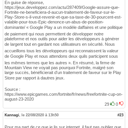
En guise de réponse,
https://jeux.developpez.com/actu/287409/Google-assure-que-
Fortnite-ne-beneficiera-d-aucun-traitement-de-faveur-sur-le-
Play-Store-s-il-veut-revenir-et-que-sa-taxe-de-30-pourcent-est-
valable-pour-tous-Epic-denonce-un-abus-de-position-
dominante/ « Google Play a un modèle daffaires et une politique
de paiement qui nous permettent de développer notre
plateforme et nos outils pour aider les développeurs à générer
de largent tout en gardant nos utilisateurs en sécurité. Nous
accueillons tous les développeurs qui reconnaissent la valeur
de Google Play et nous attendons deux quils participent sous
les mêmes termes que les autres ». En résumé, la firme de
Mountain View ne voyait pas pourquoi Fortnite, malgré son
large succès, bénéficierait d'un traitement de faveur sur le Play
Store par rapport à dautres jeux.
Source :
https://www.epicgames.com/fortnite/fr/news/freefortnite-cup-on-
august-23-2020
29
0
Kannagi
,
le 22/08/2020 à 13h50
#23
Pour ma part de ce que je lis sur internet, il faut pas oublier que