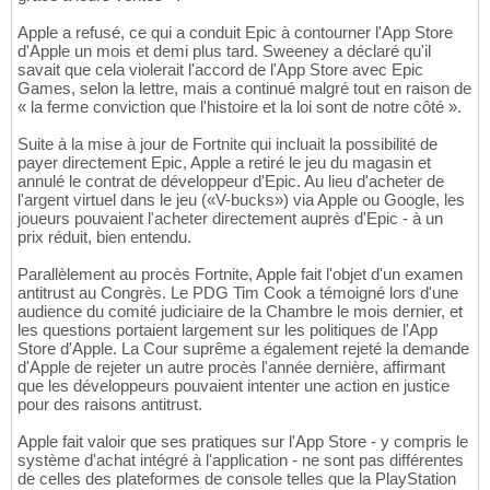
Apple a refusé, ce qui a conduit Epic à contourner l'App Store
d'Apple un mois et demi plus tard. Sweeney a déclaré qu'il
savait que cela violerait l'accord de l'App Store avec Epic
Games, selon la lettre, mais a continué malgré tout en raison de
« la ferme conviction que l'histoire et la loi sont de notre côté ».
Suite à la mise à jour de Fortnite qui incluait la possibilité de
payer directement Epic, Apple a retiré le jeu du magasin et
annulé le contrat de développeur d'Epic. Au lieu d'acheter de
l'argent virtuel dans le jeu («V-bucks») via Apple ou Google, les
joueurs pouvaient l'acheter directement auprès d'Epic - à un
prix réduit, bien entendu.
Parallèlement au procès Fortnite, Apple fait l'objet d'un examen
antitrust au Congrès. Le PDG Tim Cook a témoigné lors d'une
audience du comité judiciaire de la Chambre le mois dernier, et
les questions portaient largement sur les politiques de l'App
Store d'Apple. La Cour suprême a également rejeté la demande
d'Apple de rejeter un autre procès l'année dernière, affirmant
que les développeurs pouvaient intenter une action en justice
pour des raisons antitrust.
Apple fait valoir que ses pratiques sur l'App Store - y compris le
système d'achat intégré à l'application - ne sont pas différentes
de celles des plateformes de console telles que la PlayStation