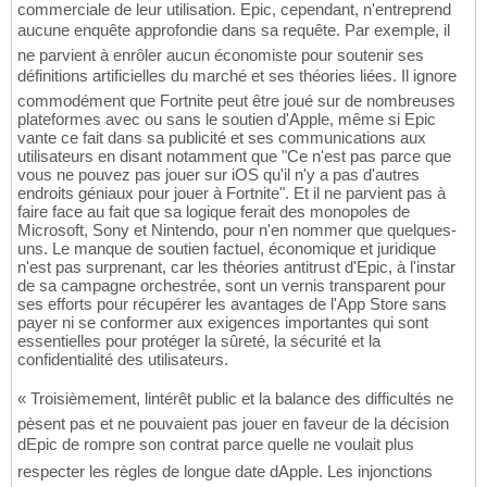
commerciale de leur utilisation. Epic, cependant, n'entreprend
aucune enquête approfondie dans sa requête. Par exemple, il
ne parvient à enrôler aucun économiste pour soutenir ses
définitions artificielles du marché et ses théories liées. Il ignore
commodément que Fortnite peut être joué sur de nombreuses
plateformes avec ou sans le soutien d'Apple, même si Epic
vante ce fait dans sa publicité et ses communications aux
utilisateurs en disant notamment que "Ce n'est pas parce que
vous ne pouvez pas jouer sur iOS qu'il n'y a pas d'autres
endroits géniaux pour jouer à Fortnite". Et il ne parvient pas à
faire face au fait que sa logique ferait des monopoles de
Microsoft, Sony et Nintendo, pour n'en nommer que quelques-
uns. Le manque de soutien factuel, économique et juridique
n'est pas surprenant, car les théories antitrust d'Epic, à l'instar
de sa campagne orchestrée, sont un vernis transparent pour
ses efforts pour récupérer les avantages de l'App Store sans
payer ni se conformer aux exigences importantes qui sont
essentielles pour protéger la sûreté, la sécurité et la
confidentialité des utilisateurs.
« Troisièmement, lintérêt public et la balance des difficultés ne
pèsent pas et ne pouvaient pas jouer en faveur de la décision
dEpic de rompre son contrat parce quelle ne voulait plus
respecter les règles de longue date dApple. Les injonctions