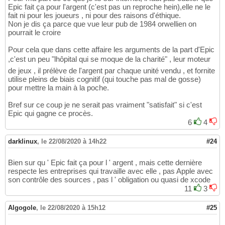
Epic fait ça pour l'argent (c'est pas un reproche hein),elle ne le
fait ni pour les joueurs , ni pour des raisons d'éthique.
Non je dis ça parce que vue leur pub de 1984 orwellien on
pourrait le croire
Pour cela que dans cette affaire les arguments de la part d'Epic
,c'est un peu "lhôpital qui se moque de la charité" , leur moteur
de jeux , il prélève de l'argent par chaque unité vendu , et fornite
utilise pleins de biais cognitif (qui touche pas mal de gosse)
pour mettre la main à la poche.
Bref sur ce coup je ne serait pas vraiment "satisfait" si c'est
Epic qui gagne ce procès.
6
4
darklinux
,
le 22/08/2020 à 14h22
#24
Bien sur qu ' Epic fait ça pour l ' argent , mais cette dernière
respecte les entreprises qui travaille avec elle , pas Apple avec
son contrôle des sources , pas l ' obligation ou quasi de xcode
11
3
Algogole
,
le 22/08/2020 à 15h12
#25