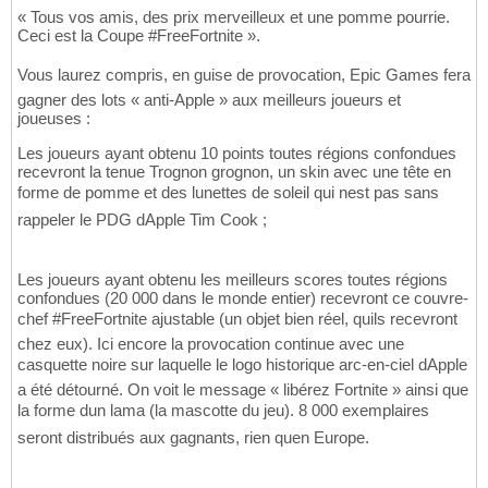
« Tous vos amis, des prix merveilleux et une pomme pourrie.
Ceci est la Coupe #FreeFortnite ».
Vous laurez compris, en guise de provocation, Epic Games fera
gagner des lots « anti-Apple » aux meilleurs joueurs et
joueuses :
Les joueurs ayant obtenu 10 points toutes régions confondues
recevront la tenue Trognon grognon, un skin avec une tête en
forme de pomme et des lunettes de soleil qui nest pas sans
rappeler le PDG dApple Tim Cook ;
Les joueurs ayant obtenu les meilleurs scores toutes régions
confondues (20 000 dans le monde entier) recevront ce couvre-
chef #FreeFortnite ajustable (un objet bien réel, quils recevront
chez eux). Ici encore la provocation continue avec une
casquette noire sur laquelle le logo historique arc-en-ciel dApple
a été détourné. On voit le message « libérez Fortnite » ainsi que
la forme dun lama (la mascotte du jeu). 8 000 exemplaires
seront distribués aux gagnants, rien quen Europe.