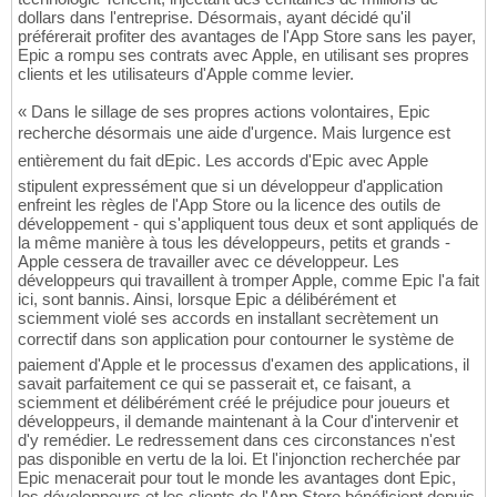
dollars dans l'entreprise. Désormais, ayant décidé qu'il
préférerait profiter des avantages de l'App Store sans les payer,
Epic a rompu ses contrats avec Apple, en utilisant ses propres
clients et les utilisateurs d'Apple comme levier.
« Dans le sillage de ses propres actions volontaires, Epic
recherche désormais une aide d'urgence. Mais lurgence est
entièrement du fait dEpic. Les accords d'Epic avec Apple
stipulent expressément que si un développeur d'application
enfreint les règles de l'App Store ou la licence des outils de
développement - qui s'appliquent tous deux et sont appliqués de
la même manière à tous les développeurs, petits et grands -
Apple cessera de travailler avec ce développeur. Les
développeurs qui travaillent à tromper Apple, comme Epic l'a fait
ici, sont bannis. Ainsi, lorsque Epic a délibérément et
sciemment violé ses accords en installant secrètement un
correctif dans son application pour contourner le système de
paiement d'Apple et le processus d'examen des applications, il
savait parfaitement ce qui se passerait et, ce faisant, a
sciemment et délibérément créé le préjudice pour joueurs et
développeurs, il demande maintenant à la Cour d'intervenir et
d'y remédier. Le redressement dans ces circonstances n'est
pas disponible en vertu de la loi. Et l'injonction recherchée par
Epic menacerait pour tout le monde les avantages dont Epic,
les développeurs et les clients de l'App Store bénéficient depuis