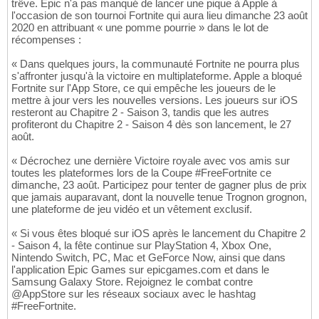
trêve. Epic n'a pas manqué de lancer une pique à Apple à
l'occasion de son tournoi Fortnite qui aura lieu dimanche 23 août
2020 en attribuant « une pomme pourrie » dans le lot de
récompenses :
« Dans quelques jours, la communauté Fortnite ne pourra plus
s'affronter jusqu'à la victoire en multiplateforme. Apple a bloqué
Fortnite sur l'App Store, ce qui empêche les joueurs de le
mettre à jour vers les nouvelles versions. Les joueurs sur iOS
resteront au Chapitre 2 - Saison 3, tandis que les autres
profiteront du Chapitre 2 - Saison 4 dès son lancement, le 27
août.
« Décrochez une dernière Victoire royale avec vos amis sur
toutes les plateformes lors de la Coupe #FreeFortnite ce
dimanche, 23 août. Participez pour tenter de gagner plus de prix
que jamais auparavant, dont la nouvelle tenue Trognon grognon,
une plateforme de jeu vidéo et un vêtement exclusif.
« Si vous êtes bloqué sur iOS après le lancement du Chapitre 2
- Saison 4, la fête continue sur PlayStation 4, Xbox One,
Nintendo Switch, PC, Mac et GeForce Now, ainsi que dans
l'application Epic Games sur epicgames.com et dans le
Samsung Galaxy Store. Rejoignez le combat contre
@AppStore sur les réseaux sociaux avec le hashtag
#FreeFortnite.