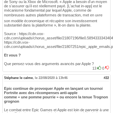
de Sony ou la Xbox de Microsoft. « Apple a besoin d'un moyen
de s'assurer qu'il est réellement payé. [L'achat in-app] est le
mécanisme fondamental par lequel Apple, comme de
nombreuses autres plateformes de transaction, met en uvre
son modèle économique et récupère son investissement
substantiel dans la plateforme », lit-on dans la plainte.
Source : https://cdn.vox-
cdn.com/uploads/chorus_asset/file/21807196/file0.5894333343404
https://cdn.vox-
cdn.com/uploads/chorus_asset/file/21807251/epic_apple_emails.p
Et vous ?
Que pensez-vous des arguments avancés par Apple ?
13
0
Stéphane le calme
,
le 22/08/2020 à 13h46
#22
Epic continue de provoquer Apple en lançant un tournoi
Fortnite avec des récompenses anti-apple
comme « une pomme pourrie » ou encore la tenue Trognon
grognon
Le combat entre Epic Games et Apple est loin de parvenir à une