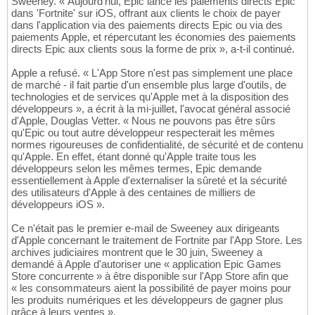
Sweeney. « Aujourd'hui, Epic lance les paiements directs Epic
dans 'Fortnite' sur iOS, offrant aux clients le choix de payer
dans l'application via des paiements directs Epic ou via des
paiements Apple, et répercutant les économies des paiements
directs Epic aux clients sous la forme de prix », a-t-il continué.
Apple a refusé. « L'App Store n'est pas simplement une place
de marché - il fait partie d'un ensemble plus large d'outils, de
technologies et de services qu'Apple met à la disposition des
développeurs », a écrit à la mi-juillet, l'avocat général associé
d'Apple, Douglas Vetter. « Nous ne pouvons pas être sûrs
qu'Epic ou tout autre développeur respecterait les mêmes
normes rigoureuses de confidentialité, de sécurité et de contenu
qu'Apple. En effet, étant donné qu'Apple traite tous les
développeurs selon les mêmes termes, Epic demande
essentiellement à Apple d'externaliser la sûreté et la sécurité
des utilisateurs d'Apple à des centaines de milliers de
développeurs iOS ».
Ce n'était pas le premier e-mail de Sweeney aux dirigeants
d'Apple concernant le traitement de Fortnite par l'App Store. Les
archives judiciaires montrent que le 30 juin, Sweeney a
demandé à Apple d'autoriser une « application Epic Games
Store concurrente » à être disponible sur l'App Store afin que
« les consommateurs aient la possibilité de payer moins pour
les produits numériques et les développeurs de gagner plus
grâce à leurs ventes ».