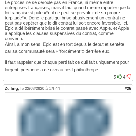
Le procès ne se déroule pas en France, ni même entre
entreprises françaises, mais il faut quand meme rappeler que la
loi française stipule «*nul ne peut se prévaloir de sa propre
turpitude*». Donc le parti qui brise abusivement un contrat ne
peut pas espérer que le dit contrat lui soit encore favorable. Ici,
Epic a délibérément brisé le contrat passé avec Apple, et Apple
a appliqué les clauses suspensives du contrat, comme
convenu.
Ainsi, a mon sens, Epic est en tort depuis le debut et sentête
car sa communauté sera «*forcément*» derrière eux.
Il faut rappeler que chaque parti fait ce quil fait uniquement pour
largent, personne a ce niveau nest philanthrope.
5
4
Zefling
,
le 22/08/2020 à 17h44
#26