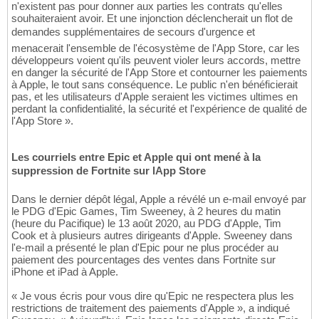
n'existent pas pour donner aux parties les contrats qu'elles
souhaiteraient avoir. Et une injonction déclencherait un flot de
demandes supplémentaires de secours d'urgence et
menacerait l'ensemble de l'écosystème de l'App Store, car les
développeurs voient qu'ils peuvent violer leurs accords, mettre
en danger la sécurité de l'App Store et contourner les paiements
à Apple, le tout sans conséquence. Le public n'en bénéficierait
pas, et les utilisateurs d'Apple seraient les victimes ultimes en
perdant la confidentialité, la sécurité et l'expérience de qualité de
l'App Store ».
Les courriels entre Epic et Apple qui ont mené à la
suppression de Fortnite sur lApp Store
Dans le dernier dépôt légal, Apple a révélé un e-mail envoyé par
le PDG d'Epic Games, Tim Sweeney, à 2 heures du matin
(heure du Pacifique) le 13 août 2020, au PDG d'Apple, Tim
Cook et à plusieurs autres dirigeants d'Apple. Sweeney dans
l'e-mail a présenté le plan d'Epic pour ne plus procéder au
paiement des pourcentages des ventes dans Fortnite sur
iPhone et iPad à Apple.
« Je vous écris pour vous dire qu'Epic ne respectera plus les
restrictions de traitement des paiements d'Apple », a indiqué