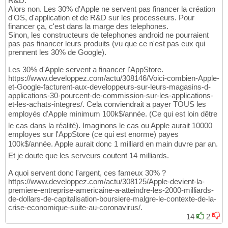
R&D.
Alors non. Les 30% d'Apple ne servent pas financer la création
d'OS, d'application et de R&D sur les processeurs. Pour
financer ça, c'est dans la marge des telephones.
Sinon, les constructeurs de telephones android ne pourraient
pas pas financer leurs produits (vu que ce n'est pas eux qui
prennent les 30% de Google).
Les 30% d'Apple servent a financer l'AppStore.
https://www.developpez.com/actu/308146/Voici-combien-Apple-
et-Google-facturent-aux-developpeurs-sur-leurs-magasins-d-
applications-30-pourcent-de-commission-sur-les-applications-
et-les-achats-integres/. Cela conviendrait a payer TOUS les
employés d'Apple minimum 100k$/année. (Ce qui est loin dêtre
le cas dans la réalité). Imaginons le cas ou Apple aurait 10000
employes sur l'AppStore (ce qui est enorme) payes
100k$/année. Apple aurait donc 1 milliard en main duvre par an.
Et je doute que les serveurs coutent 14 milliards.
A quoi servent donc l'argent, ces fameux 30% ?
https://www.developpez.com/actu/308125/Apple-devient-la-
premiere-entreprise-americaine-a-atteindre-les-2000-milliards-
de-dollars-de-capitalisation-boursiere-malgre-le-contexte-de-la-
crise-economique-suite-au-coronavirus/.
14
2