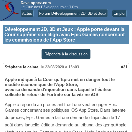
Developpez.com
Le Club des Développeurs et IT Pro
Actus
Forum D�veloppement 2D, 3D et Jeux
Emploi
Développement 2D, 3D et Jeux
:
Apple porte devant la
Cour suprême son litige avec Epic Games concernant
les commissions de l'App Store
Répondre à la discussion
Stéphane le calme
,
le 22/08/2020 à 13h03
#21
Apple indique à la Cour qu'Epic met en danger tout le
modèle économique de l'App Store,
avec sa demande d'injonction dans laquelle l'éditeur
sollicite le retour de Fortnite sur la vitrine iOS
Apple a répondu au procès antitrust que veut engager Epic
Games concernant ses politiques iOS App Store. Dans lattente
du procès, Epic Games a fait une demande dinjonction le 17
août dans laquelle léditeur demande au tribunal dexiger quApple