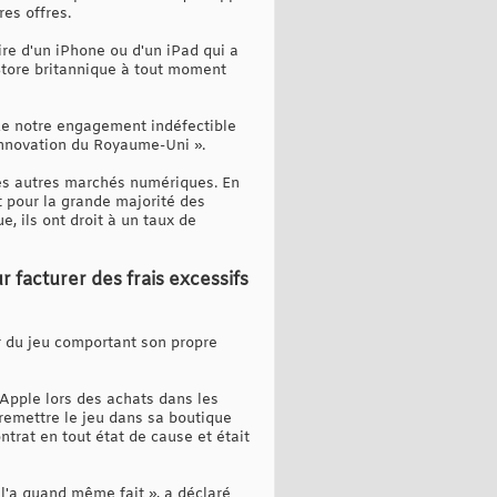
es offres.
aire d'un iPhone ou d'un iPad qui a
Store britannique à tout moment
 de notre engagement indéfectible
innovation du Royaume-Uni ».
 les autres marchés numériques. En
Et pour la grande majorité des
 ils ont droit à un taux de
r facturer des frais excessifs
ur du jeu comportant son propre
Apple lors des achats dans les
 remettre le jeu dans sa boutique
ntrat en tout état de cause et était
l l'a quand même fait », a déclaré