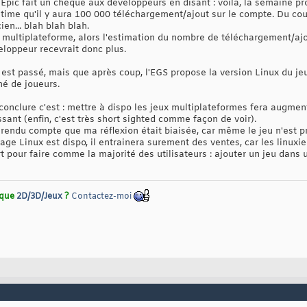
e Epic fait un chèque aux développeurs en disant : voilà, la semaine p
estime qu'il y aura 100 000 téléchargement/ajout sur le compte. Du co
ien... blah blah blah.
n multiplateforme, alors l'estimation du nombre de téléchargement/ajo
eloppeur recevrait donc plus.
est passé, mais que après coup, l'EGS propose la version Linux du jeu.
é de joueurs.
conclure c'est : mettre à dispo les jeux multiplateformes fera augmen
ssant (enfin, c'est très short sighted comme façon de voir).
s rendu compte que ma réflexion était biaisée, car même le jeu n'est
tage Linux est dispo, il entrainera surement des ventes, car les linuxi
t pour faire comme la majorité des utilisateurs : ajouter un jeu dans 
rique
2D/3D/Jeux
?
Contactez-moi