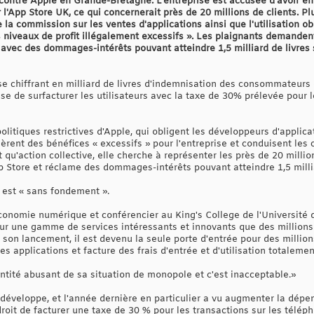
 contre Apple en Grande-Bretagne. L'entreprise est accusée d'avoir enf
r l'App Store UK, ce qui concernerait près de 20 millions de clients. P
la commission sur les ventes d'applications ainsi que l'utilisation o
 niveaux de profit illégalement excessifs ». Les plaignants demanden
 avec des dommages-intérêts pouvant atteindre 1,5 milliard de livres st
e chiffrant en milliard de livres d'indemnisation des consommateurs 
ise de surfacturer les utilisateurs avec la taxe de 30% prélevée pour 
 politiques restrictives d'Apple, qui obligent les développeurs d'applic
èrent des bénéfices « excessifs » pour l'entreprise et conduisent les
t qu'action collective, elle cherche à représenter les près de 20 mil
p Store et réclame des dommages-intérêts pouvant atteindre 1,5 milliar
 est « sans fondement ».
onomie numérique et conférencier au King's College de l'Université de
our une gamme de services intéressants et innovants que des millions 
son lancement, il est devenu la seule porte d'entrée pour des milli
 applications et facture des frais d'entrée et d'utilisation totalement
ntité abusant de sa situation de monopole et c'est inacceptable.»
se développe, et l'année dernière en particulier a vu augmenter la dé
droit de facturer une taxe de 30 % pour les transactions sur les télép