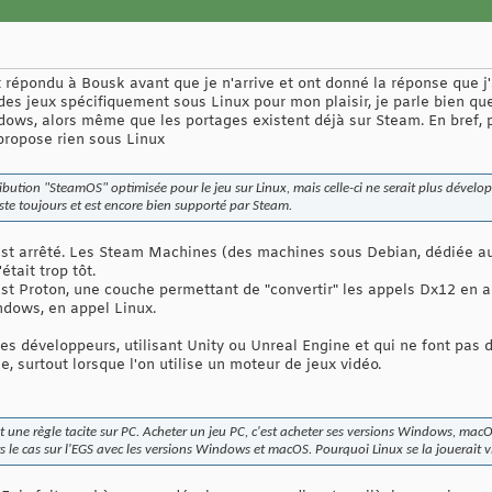
nt répondu à Bousk avant que je n'arrive et ont donné la réponse que j'
des jeux spécifiquement sous Linux pour mon plaisir, je parle bien que
ows, alors même que les portages existent déjà sur Steam. En bref, po
 propose rien sous Linux
ibution "SteamOS" optimisée pour le jeu sur Linux, mais celle-ci ne serait plus dévelop
iste toujours et est encore bien supporté par Steam.
 est arrêté. Les Steam Machines (des machines sous Debian, dédiée au
tait trop tôt.
'est Proton, une couche permettant de "convertir" les appels Dx12 en 
ndows, en appel Linux.
des développeurs, utilisant Unity ou Unreal Engine et qui ne font pas d
le, surtout lorsque l'on utilise un moteur de jeux vidéo.
t une règle tacite sur PC. Acheter un jeu PC, c'est acheter ses versions Windows, macOS
urs le cas sur l'EGS avec les versions Windows et macOS. Pourquoi Linux se la jouerait v