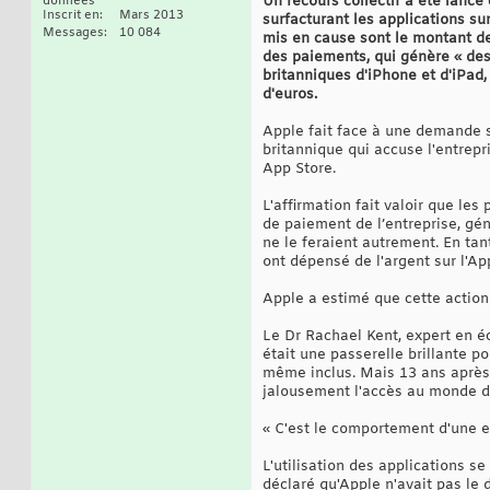
Un recours collectif a été lancé
données
Inscrit en
Mars 2013
surfacturant les applications su
Messages
10 084
mis en cause sont le montant de 
des paiements, qui génère « des
britanniques d'iPhone et d'iPad,
d'euros.
Apple fait face à une demande s
britannique qui accuse l'entrepr
App Store.
L'affirmation fait valoir que les
de paiement de l’entreprise, gén
ne le feraient autrement. En tan
ont dépensé de l'argent sur l'Ap
Apple a estimé que cette action
Le Dr Rachael Kent, expert en éc
était une passerelle brillante p
même inclus. Mais 13 ans après 
jalousement l'accès au monde des
« C'est le comportement d'une e
L'utilisation des applications 
déclaré qu'Apple n'avait pas le 