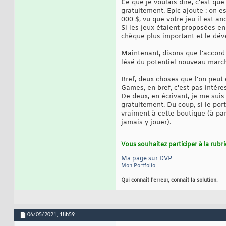
Ce que je voulais dire, c'est qu
gratuitement. Epic ajoute : on 
000 $, vu que votre jeu il est anc
Si les jeux étaient proposées e
chèque plus important et le dév
Maintenant, disons que l'accord 
lésé du potentiel nouveau march
Bref, deux choses que l'on peut 
Games, en bref, c'est pas intére
De deux, en écrivant, je me sui
gratuitement. Du coup, si le por
vraiment à cette boutique (à par
jamais y jouer).
Vous souhaitez participer à la rub
Ma page sur DVP
Mon Portfolio
Qui connaît l'erreur, connaît la solution.
06/05/2021,
18h59