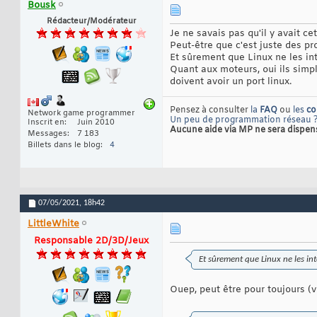
Bousk
Rédacteur/Modérateur
Je ne savais pas qu'il y avait cet
Peut-être que c'est juste des pr
Et sûrement que Linux ne les int
Quant aux moteurs, oui ils simpl
doivent avoir un port linux.
Pensez à consulter
la
FAQ
ou
les
co
Network game programmer
Un peu de programmation réseau 
Inscrit en
Juin 2010
Aucune aide via MP ne sera dispensée
Messages
7 183
Billets dans le blog
4
07/05/2021,
18h42
LittleWhite
Responsable 2D/3D/Jeux
Et sûrement que Linux ne les int
Ouep, peut être pour toujours (