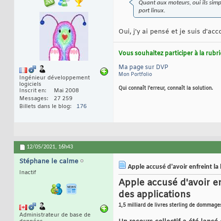
Quant aux moteurs, oui ils simp
port linux.
Oui, j'y ai pensé et je suis d'ac
Vous souhaitez participer à la rub
Ma page sur DVP
Mon Portfolio
Ingénieur développement
logiciels
Qui connaît l'erreur, connaît la solution.
Inscrit en
Mai 2008
Messages
27 259
Billets dans le blog
176
12/05/2021,
16h43
Stéphane le calme
Apple accusé d'avoir enfreint la
Inactif
Apple accusé d'avoir en
des applications
1,5 milliard de livres sterling de dommag
Administrateur de base de