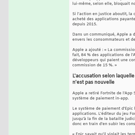
lui-même, selon elle, bloquait 
Si l'action en justice aboutit, 
acheté des applications payant
depuis 2015.
Dans un communiqué, Apple a décl
envers les consommateurs et de
Apple a ajouté : « La commissio
fait, 84 % des applications de l
développeurs qui paient une com
commission de 15 %. »
L'accusation selon laquell
n'est pas nouvelle
Apple a retiré Fortnite de l’App
système de paiement in-app.
Le système de paiement d’Epic l
applications. L’éditeur du jeu 
jusqu’à la fin de la bataille jud
donc en train d’en subir les co
« Epic savait qu'il violait les t