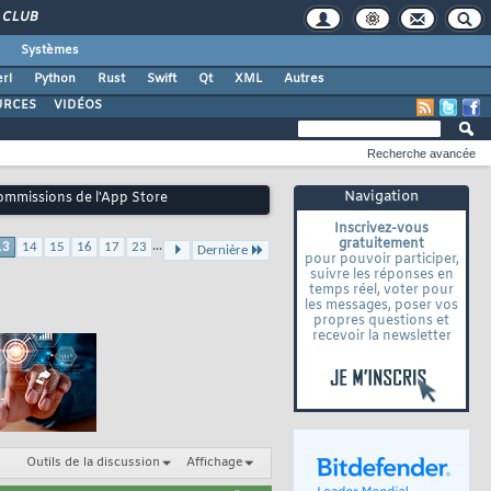
CLUB
Systèmes
rl
Python
Rust
Swift
Qt
XML
Autres
URCES
VIDÉOS
Recherche avancée
Navigation
commissions de l'App Store
Inscrivez-vous
gratuitement
...
13
14
15
16
17
23
Dernière
pour pouvoir participer,
suivre les réponses en
temps réel, voter pour
les messages, poser vos
propres questions et
recevoir la newsletter
Outils de la discussion
Affichage