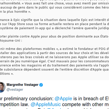
malhonnêteté. « Vous avez fait une chose, vous avez menti par omissi
 beaucoup de gens dans le public qui vous considèrent comme des héro
n la plus honnête ».
nnance à Epic signifie que la situation dans laquelle Epic est interdit
te sur l'App Store sous sa forme actuelle restera en place pendant la 
système de paiement in-app qui a déclenché l'amère querelle juridiq
rter plainte contre Apple pour abus de position dominante aux État
 Royaume-Uni :
l'avenir même des plateformes mobiles », a estimé le fondateur et PDG
aller des applications à partir des sources de leur choix et les dévelo
sterons pas les bras croisés et ne laisserons pas Apple utiliser sa d
 terrain de jeu numérique égal. C'est mauvais pour les consommateurs,
rrence entre les magasins et du traitement des paiements via l'applic
e subsistance dépendent souvent de l'entière discrétion d'Apple quant
itions ».