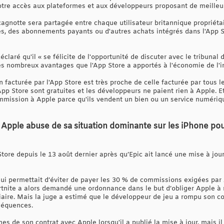
notre accès aux plateformes et aux développeurs proposant de meilleur
la cagnotte sera partagée entre chaque utilisateur britannique propriét
es, des abonnements payants ou d'autres achats intégrés dans l'App 
aré qu'il « se félicite de l'opportunité de discuter avec le tribunal
s nombreux avantages que l'App Store a apportés à l'économie de l'
n facturée par l'App Store est très proche de celle facturée par tous
'App Store sont gratuites et les développeurs ne paient rien à Apple. 
mission à Apple parce qu'ils vendent un bien ou un service numérique,
e Apple abuse de sa situation dominante sur les iPhone pou
 Store depuis le 13 août dernier après qu’Epic ait lancé une mise à jo
ui permettait d’éviter de payer les 30 % de commissions exigées par 
Fortnite a alors demandé une ordonnance dans le but d’obliger Apple à
iciaire. Mais la juge a estimé que le développeur de jeu a rompu son co
nséquences.
ermes de son contrat avec Apple lorsqu'il a publié la mise à jour, mais i