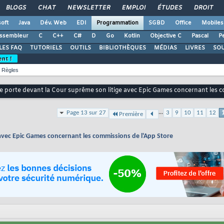
BLOGS
CHAT
NEWSLETTER
EMPLOI
ÉTUDES
DROIT
oft
Java
Dév. Web
EDI
Programmation
SGBD
Office
Mobiles
ssembleur
C
C++
C#
D
Go
Kotlin
Objective C
Pascal
Pe
LES FAQ
TUTORIELS
OUTILS
BIBLIOTHÈQUES
MÉDIAS
LIVRES
SO
ent !
Règles
e porte devant la Cour suprême son litige avec Epic Games concernant les 
...
Page 13 sur 27
3
9
10
11
12
Première
 avec Epic Games concernant les commissions de l'App Store