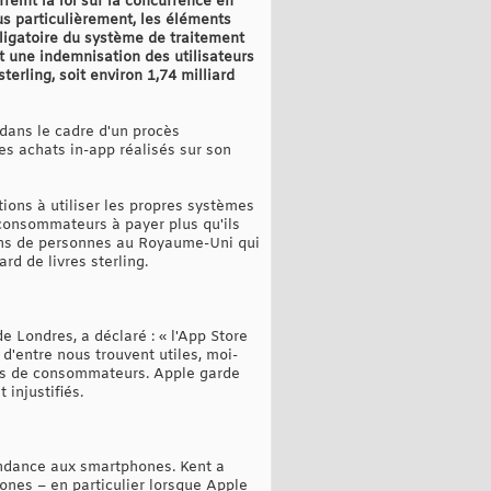
reint la loi sur la concurrence en
lus particulièrement, les éléments
bligatoire du système de traitement
t une indemnisation des utilisateurs
erling, soit environ 1,74 milliard
dans le cadre d'un procès
les achats in-app réalisés sur son
ations à utiliser les propres systèmes
 consommateurs à payer plus qu'ils
lions de personnes au Royaume-Uni qui
d de livres sterling.
 Londres, a déclaré : « l'App Store
d'entre nous trouvent utiles, moi-
ons de consommateurs. Apple garde
 injustifiés.
pendance aux smartphones. Kent a
hones – en particulier lorsque Apple