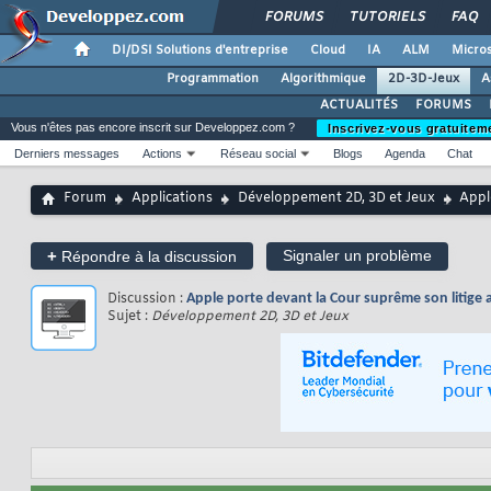
FORUMS
TUTORIELS
FAQ
DI/DSI Solutions d'entreprise
Cloud
IA
ALM
Micros
Programmation
Algorithmique
2D-3D-Jeux
A
ACTUALITÉS
FORUMS
Vous n'êtes pas encore inscrit sur Developpez.com ?
Inscrivez-vous gratuitem
Derniers messages
Actions
Réseau social
Blogs
Agenda
Chat
Forum
Applications
Développement 2D, 3D et Jeux
Appl
+
Signaler un problème
Répondre à la discussion
Discussion :
Apple porte devant la Cour suprême son litige
Sujet :
Développement 2D, 3D et Jeux