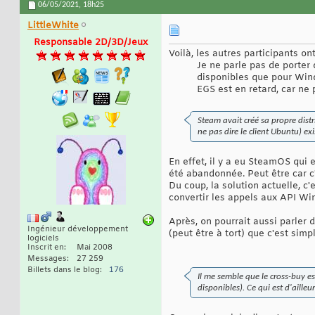
06/05/2021,
18h25
LittleWhite
Responsable 2D/3D/Jeux
Voilà, les autres participants o
Je ne parle pas de porter 
disponibles que pour Wind
EGS est en retard, car ne
Steam avait créé sa propre distr
ne pas dire le client Ubuntu) ex
En effet, il y a eu SteamOS qui
été abandonnée. Peut être car c'é
Du coup, la solution actuelle, c
convertir les appels aux API Wi
Après, on pourrait aussi parler 
Ingénieur développement
(peut être à tort) que c'est simp
logiciels
Inscrit en
Mai 2008
Messages
27 259
Billets dans le blog
176
Il me semble que le cross-buy es
disponibles). Ce qui est d'aille