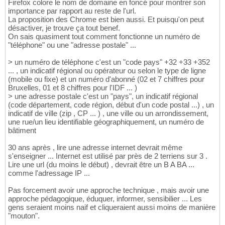
Firefox colore le nom de domaine en foncé pour montrer son
importance par rapport au reste de l'url.
La proposition des Chrome est bien aussi. Et puisqu'on peut
désactiver, je trouve ça tout benef.
On sais quasiment tout comment fonctionne un numéro de
"téléphone" ou une "adresse postale" ...
> un numéro de téléphone c'est un "code pays" +32 +33 +352
... , un indicatif régional ou opérateur ou selon le type de ligne
(mobile ou fixe) et un numéro d'abonné (02 et 7 chiffres pour
Bruxelles, 01 et 8 chiffres pour l'IDF ... )
> une adresse postale c'est un "pays", un indicatif régional
(code département, code région, début d'un code postal ...) , un
indicatif de ville (zip , CP ... ) , une ville ou un arrondissement,
une rue/un lieu identifiable géographiquement, un numéro de
bâtiment
30 ans après , lire une adresse internet devrait même
s'enseigner ... Internet est utilisé par près de 2 terriens sur 3 .
Lire une url (du moins le début) , devrait être un B A BA ...
comme l'adressage IP ...
Pas forcement avoir une approche technique , mais avoir une
approche pédagogique, éduquer, informer, sensibilier ... Les
gens seraient moins naif et cliqueraient aussi moins de manière
"mouton".