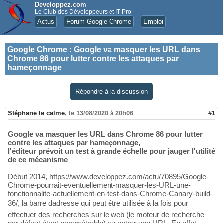
Developpez.com
Le Club des Développeurs et IT Pro
Actus
Forum Google Chrome
Emploi
Google Chrome
:
Google va masquer les URL dans
Chrome 86 pour lutter contre les attaques par
hameçonnage
Répondre à la discussion
Stéphane le calme
,
le 13/08/2020 à 20h06
#1
Google va masquer les URL dans Chrome 86 pour lutter
contre les attaques par hameçonnage,
l'éditeur prévoit un test à grande échelle pour jauger l'utilité
de ce mécanisme
Début 2014, https://www.developpez.com/actu/70895/Google-
Chrome-pourrait-eventuellement-masquer-les-URL-une-
fonctionnalite-actuellement-en-test-dans-Chrome-Canary-build-
36/, la barre dadresse qui peut être utilisée à la fois pour
effectuer des recherches sur le web (le moteur de recherche
par défaut étant paramétrable) ou entrer une URL. En effet,