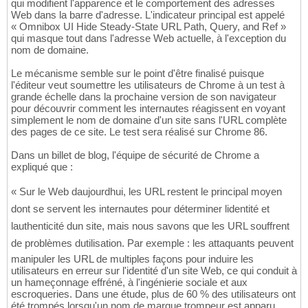
qui modifient l'apparence et le comportement des adresses
Web dans la barre d'adresse. L'indicateur principal est appelé
« Omnibox UI Hide Steady-State URL Path, Query, and Ref »
qui masque tout dans l'adresse Web actuelle, à l'exception du
nom de domaine.
Le mécanisme semble sur le point d'être finalisé puisque
l'éditeur veut soumettre les utilisateurs de Chrome à un test à
grande échelle dans la prochaine version de son navigateur
pour découvrir comment les internautes réagissent en voyant
simplement le nom de domaine d'un site sans l'URL complète
des pages de ce site. Le test sera réalisé sur Chrome 86.
Dans un billet de blog, l'équipe de sécurité de Chrome a
expliqué que :
« Sur le Web daujourdhui, les URL restent le principal moyen
dont se servent les internautes pour déterminer lidentité et
lauthenticité dun site, mais nous savons que les URL souffrent
de problèmes dutilisation. Par exemple : les attaquants peuvent
manipuler les URL de multiples façons pour induire les
utilisateurs en erreur sur l'identité d'un site Web, ce qui conduit à
un hameçonnage effréné, à l'ingénierie sociale et aux
escroqueries. Dans une étude, plus de 60 % des utilisateurs ont
été trompés lorsqu'un nom de marque trompeur est apparu