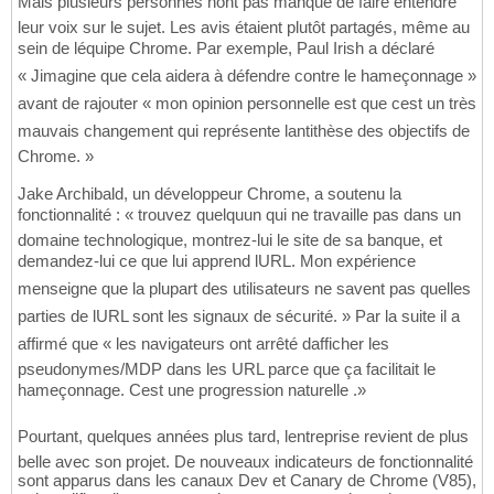
Mais plusieurs personnes nont pas manqué de faire entendre
leur voix sur le sujet. Les avis étaient plutôt partagés, même au
sein de léquipe Chrome. Par exemple, Paul Irish a déclaré
« Jimagine que cela aidera à défendre contre le hameçonnage »
avant de rajouter « mon opinion personnelle est que cest un très
mauvais changement qui représente lantithèse des objectifs de
Chrome. »
Jake Archibald, un développeur Chrome, a soutenu la
fonctionnalité : « trouvez quelquun qui ne travaille pas dans un
domaine technologique, montrez-lui le site de sa banque, et
demandez-lui ce que lui apprend lURL. Mon expérience
menseigne que la plupart des utilisateurs ne savent pas quelles
parties de lURL sont les signaux de sécurité. » Par la suite il a
affirmé que « les navigateurs ont arrêté dafficher les
pseudonymes/MDP dans les URL parce que ça facilitait le
hameçonnage. Cest une progression naturelle .»
Pourtant, quelques années plus tard, lentreprise revient de plus
belle avec son projet. De nouveaux indicateurs de fonctionnalité
sont apparus dans les canaux Dev et Canary de Chrome (V85),