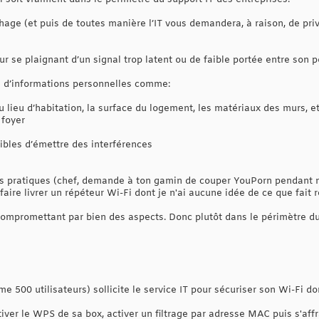
phage (et puis de toutes manière l’IT vous demandera, à raison, de priv
ur se plaignant d’un signal trop latent ou de faible portée entre son 
me d’informations personnelles comme:
u lieu d’habitation, la surface du logement, les matériaux des murs, et
 foyer
ibles d’émettre des interférences
s pratiques (chef, demande à ton gamin de couper YouPorn pendant n
aire livrer un répéteur Wi-Fi dont je n'ai aucune idée de ce que fait
compromettant par bien des aspects. Donc plutôt dans le périmètre du
e 500 utilisateurs) sollicite le service IT pour sécuriser son Wi-Fi d
ctiver le WPS de sa box, activer un filtrage par adresse MAC puis s'affr