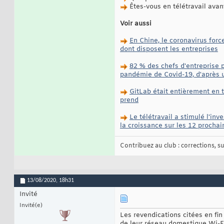
Êtes-vous en télétravail avant
Voir aussi
En Chine, le coronavirus forc
dont disposent les entreprises
82 % des chefs d'entreprise 
pandémie de Covid-19, d'après 
GitLab était entièrement en 
prend
Le télétravail a stimulé l'in
la croissance sur les 12 procha
Contribuez au club : corrections, sug
13/08/2020,
18h31
Invité
Invité(e)
Les revendications citées en fin 
de leur réseau domestique Wi-Fi