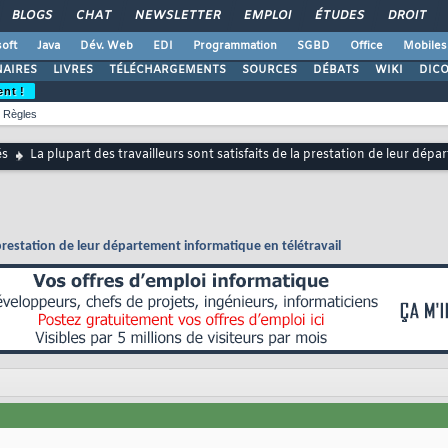
BLOGS
CHAT
NEWSLETTER
EMPLOI
ÉTUDES
DROIT
oft
Java
Dév. Web
EDI
Programmation
SGBD
Office
Mobiles
AIRES
LIVRES
TÉLÉCHARGEMENTS
SOURCES
DÉBATS
WIKI
DIC
ent !
Règles
és
La plupart des travailleurs sont satisfaits de la prestation de leur dép
a prestation de leur département informatique en télétravail