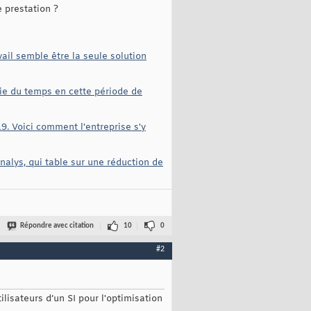
e prestation ?
vail semble être la seule solution
tie du temps en cette période de
. Voici comment l'entreprise s'y
nalys, qui table sur une réduction de
Répondre avec citation
10
0
#2
ilisateurs d’un SI pour l'optimisation