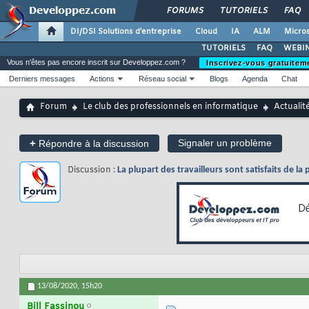
FORUMS
TUTORIELS
FAQ
DI/DSI Solutions d'entreprise
Cloud
IA
ALM
Micros
TUTORIELS
FAQ
WEBIN
Vous n'êtes pas encore inscrit sur Developpez.com ?
Inscrivez-vous gratuitem
Derniers messages
Actions
Réseau social
Blogs
Agenda
Chat
Forum
Le club des professionnels en informatique
Actualit
+
Signaler un problème
Répondre à la discussion
Discussion :
La plupart des travailleurs sont satisfaits de l
13/08/2020,
15h20
Bill Fassinou