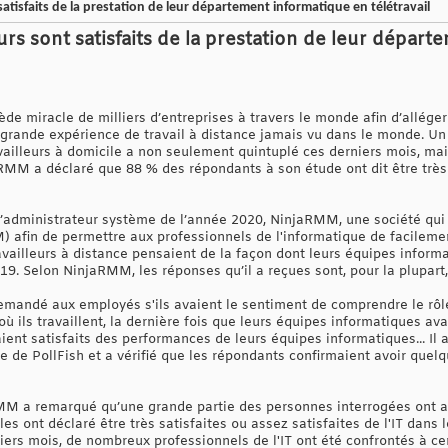
satisfaits de la prestation de leur département informatique en télétravail
eurs sont satisfaits de la prestation de leur dépar
ède miracle de milliers d’entreprises à travers le monde afin d’alléger
s grande expérience de travail à distance jamais vu dans le monde. U
vailleurs à domicile a non seulement quintuplé ces derniers mois, mai
MM a déclaré que 88 % des répondants à son étude ont dit être très sa
l’administrateur système de l’année 2020, NinjaRMM, une société qui 
) afin de permettre aux professionnels de l'informatique de facileme
ravailleurs à distance pensaient de la façon dont leurs équipes infor
9. Selon NinjaRMM, les réponses qu’il a reçues sont, pour la plupart, 
emandé aux employés s'ils avaient le sentiment de comprendre le rôle,
 où ils travaillent, la dernière fois que leurs équipes informatiques 
étaient satisfaits des performances de leurs équipes informatiques... Il
e de PollFish et a vérifié que les répondants confirmaient avoir quelq
M a remarqué qu’une grande partie des personnes interrogées ont 
es ont déclaré être très satisfaites ou assez satisfaites de l'IT dans le
rs mois, de nombreux professionnels de l'IT ont été confrontés à certa