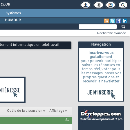
CLUB
Systèmes
O
HUMOUR
Recherche avancée
Navigation
artement informatique en télétravail
Inscrivez-vous
gratuitement
pour pouvoir participer,
suivre les réponses en
temps réel, voter pour
les messages, poser vos
propres questions et
recevoir la newsletter
Outils de la discussion
Affichage
#1