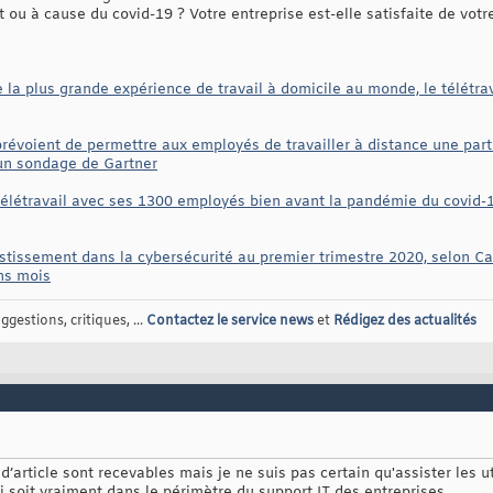
 ou à cause du covid-19 ? Votre entreprise est-elle satisfaite de votr
e la plus grande expérience de travail à domicile au monde, le télétra
prévoient de permettre aux employés de travailler à distance une par
un sondage de Gartner
télétravail avec ses 1300 employés bien avant la pandémie du covid-19
vestissement dans la cybersécurité au premier trimestre 2020, selon Ca
ins mois
gestions, critiques, ...
Contactez le service news
et
Rédigez des actualités
d’article sont recevables mais je ne suis pas certain qu'assister les ut
 soit vraiment dans le périmètre du support IT des entreprises.