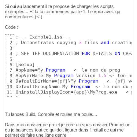
Si oui au lancement il te propose de charger les scripts
exemples... Et là tu commences par le 1. Le voici avec qq
commentaires (<-)
Code :
; -- Example1.iss --

1
; Demonstrates copying 
3
 files 
and
 creating 
2
3
; SEE THE DOCUMENTATION 
FOR
 DETAILS 
ON
 CREAT
4
5
[
Setup
]
6
AppName=My 
Program
   <- le nom du prog

7
AppVerName=My 
Program
 version 
1.5
 <- ton num
8
DefaultDirName=
{pf}
\My 
Program
   <- 
{pf}
 veu
9
DefaultGroupName=My 
Program
  <- le nom du gr
10
UninstallDisplayIcon=
{app}
\MyProg.exe   < po
11
Compression=lzma

12
SolidCompression=yes

13
14
[
Files
]
Tu lances Build, Compile et roules ma poule....
15
Source: 
"MyProg.exe"
; DestDir: 
"{app}"
  <- t
16
Dans mon dossier de projet je crée un sous dossier Production
Source: 
"MyProg.hlp"
; DestDir: 
"{app}"
  <- t
17
ou je balances tout ce qui doit figurer dans l'install ce qui me
Source: "Readme.txt"; DestDir: "{app}"; Flag
18
permet de faire une ligne genre
19