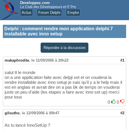
Developpez.com
Le Club des Développeurs et IT Pro
Actus
Forum Delphi
Emploi
Delphi
:
comment rendre mon application delphi 7
installable avec inno setup
Répondre à la discussion
makaphrodite
,
le 11/09/2006 à 20h22
#1
salut tt le monde
on a une appilication faite avec delpji set et on vouderai la
rendre installable avec inno setup je sais qu'il y a le help mais il
est en anglais et avrait dire on a pas bk de temps on vouderai
juste un peu d'aide (les etapes a faire avec inno set up) merci
pour tous
0
0
giloutho
,
le 12/09/2006 à 00h47
#2
As tu lancé InnoSetUp ?