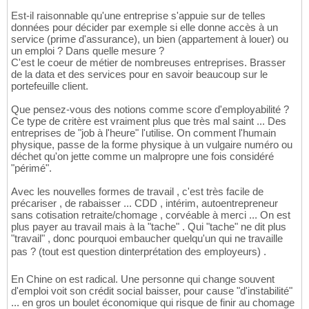
Est-il raisonnable qu'une entreprise s'appuie sur de telles
données pour décider par exemple si elle donne accès à un
service (prime d'assurance), un bien (appartement à louer) ou
un emploi ? Dans quelle mesure ?
C'est le coeur de métier de nombreuses entreprises. Brasser
de la data et des services pour en savoir beaucoup sur le
portefeuille client.
Que pensez-vous des notions comme score d'employabilité ?
Ce type de critère est vraiment plus que très mal saint ... Des
entreprises de "job à l'heure" l'utilise. On comment l'humain
physique, passe de la forme physique à un vulgaire numéro ou
déchet qu'on jette comme un malpropre une fois considéré
"périmé".
Avec les nouvelles formes de travail , c'est très facile de
précariser , de rabaisser ... CDD , intérim, autoentrepreneur
sans cotisation retraite/chomage , corvéable à merci ... On est
plus payer au travail mais à la "tache" . Qui "tache" ne dit plus
"travail" , donc pourquoi embaucher quelqu'un qui ne travaille
pas ? (tout est question dinterprétation des employeurs) .
En Chine on est radical. Une personne qui change souvent
d'emploi voit son crédit social baisser, pour cause "d'instabilité"
... en gros un boulet économique qui risque de finir au chomage