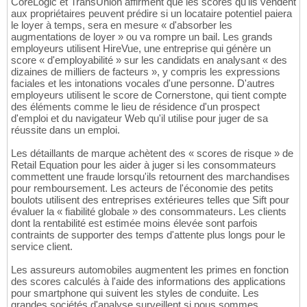
CoreLogic et TransUnion affirment que les scores qu'ils vendent
aux propriétaires peuvent prédire si un locataire potentiel paiera
le loyer à temps, sera en mesure « d'absorber les
augmentations de loyer » ou va rompre un bail. Les grands
employeurs utilisent HireVue, une entreprise qui génère un
score « d'employabilité » sur les candidats en analysant « des
dizaines de milliers de facteurs », y compris les expressions
faciales et les intonations vocales d'une personne. D'autres
employeurs utilisent le score de Cornerstone, qui tient compte
des éléments comme le lieu de résidence d'un prospect
d'emploi et du navigateur Web qu'il utilise pour juger de sa
réussite dans un emploi.
Les détaillants de marque achètent des « scores de risque » de
Retail Equation pour les aider à juger si les consommateurs
commettent une fraude lorsqu'ils retournent des marchandises
pour remboursement. Les acteurs de l'économie des petits
boulots utilisent des entreprises extérieures telles que Sift pour
évaluer la « fiabilité globale » des consommateurs. Les clients
dont la rentabilité est estimée moins élevée sont parfois
contraints de supporter des temps d'attente plus longs pour le
service client.
Les assureurs automobiles augmentent les primes en fonction
des scores calculés à l'aide des informations des applications
pour smartphone qui suivent les styles de conduite. Les
grandes sociétés d'analyse surveillent si nous sommes