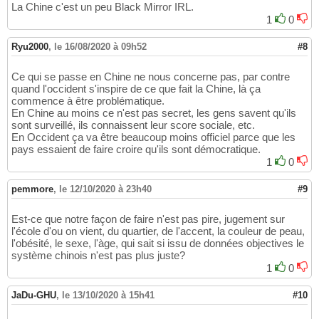
La Chine c'est un peu Black Mirror IRL.
1
0
Ryu2000
,
le 16/08/2020 à 09h52
#8
Ce qui se passe en Chine ne nous concerne pas, par contre
quand l'occident s'inspire de ce que fait la Chine, là ça
commence à être problématique.
En Chine au moins ce n'est pas secret, les gens savent qu'ils
sont surveillé, ils connaissent leur score sociale, etc.
En Occident ça va être beaucoup moins officiel parce que les
pays essaient de faire croire qu'ils sont démocratique.
1
0
pemmore
,
le 12/10/2020 à 23h40
#9
Est-ce que notre façon de faire n'est pas pire, jugement sur
l'école d'ou on vient, du quartier, de l'accent, la couleur de peau,
l'obésité, le sexe, l'àge, qui sait si issu de données objectives le
système chinois n'est pas plus juste?
1
0
JaDu-GHU
,
le 13/10/2020 à 15h41
#10