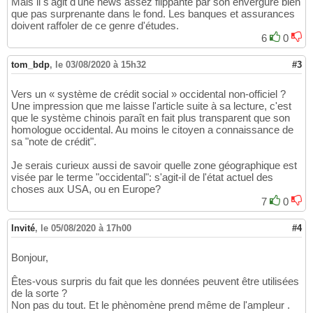
Mais il s'agit d'une news assez flippante par son envergure bien
que pas surprenante dans le fond. Les banques et assurances
doivent raffoler de ce genre d'études.
6
0
tom_bdp
,
le 03/08/2020 à 15h32
#3
Vers un « système de crédit social » occidental non-officiel ?
Une impression que me laisse l'article suite à sa lecture, c'est
que le système chinois paraît en fait plus transparent que son
homologue occidental. Au moins le citoyen a connaissance de
sa "note de crédit".
Je serais curieux aussi de savoir quelle zone géographique est
visée par le terme "occidental": s'agit-il de l'état actuel des
choses aux USA, ou en Europe?
7
0
Invité
,
le 05/08/2020 à 17h00
#4
Bonjour,
Êtes-vous surpris du fait que les données peuvent être utilisées
de la sorte ?
Non pas du tout. Et le phènomène prend même de l'ampleur .