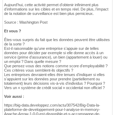
Aujourd'hui, cette activité permet d'obtenir infiniment plus
d'informations sur les cibles et en temps réel. De plus, l'impact
de la notation de surveillance est bien plus pernicieux.
Source : Washington Post
Et vous ?
Êtes-vous surpris du fait que les données peuvent être utilisées
de la sorte ?
Est-il raisonnable qu'une entreprise s'appuie sur de telles
données pour décider par exemple si elle donne accès à un
service (prime d'assurance), un bien (appartement à louer) ou
un emploi ? Dans quelle mesure ?
Que pensez-vous des notions comme score d'employabilité ?
Ces critères vous semblent-ils objectifs ?
Les entreprises devraient-elles être tenues d'indiquer si elles
s'appuient sur les données pour prendre (partiellement ou
totalement) leurs décisions vis-à-vis d'individus ? Pourquoi ?
Vers un « système de crédit social » occidental non officiel ?
Voir aussi :
https://big-data.developpez.com/actu/307542/Big-Data-la-
plateforme-de-developpement-pour-l-analyse-in-memory-
Apache-Arrow-1-0-0-est-disponible-et-s-accompagne-de-