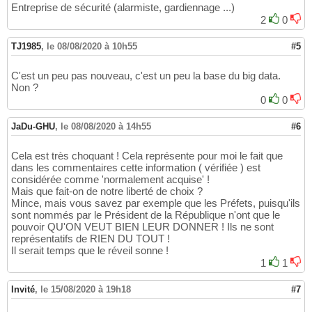
Entreprise de sécurité (alarmiste, gardiennage ...)
2
0
TJ1985
,
le 08/08/2020 à 10h55
#5
C'est un peu pas nouveau, c'est un peu la base du big data.
Non ?
0
0
JaDu-GHU
,
le 08/08/2020 à 14h55
#6
Cela est très choquant ! Cela représente pour moi le fait que
dans les commentaires cette information ( vérifiée ) est
considérée comme 'normalement acquise' !
Mais que fait-on de notre liberté de choix ?
Mince, mais vous savez par exemple que les Préfets, puisqu'ils
sont nommés par le Président de la République n'ont que le
pouvoir QU'ON VEUT BIEN LEUR DONNER ! Ils ne sont
représentatifs de RIEN DU TOUT !
Il serait temps que le réveil sonne !
1
1
Invité
,
le 15/08/2020 à 19h18
#7