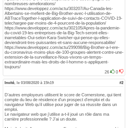
nombreuses-ameliorations/
https://www.developpez.com/actu/303207/Au-Canada-les-
Albertains-se-mefient-de-Big-Brother-avec-l-utilisation-de-
ABTraceTogether-l-application-de-suivi-de-contacts-COVID-19-
telechargee-par-moins-de-4-pourcent-de-la-population/
https://www.developpez.com/actu/302105/Apres-la-pandemie-
du-covid-19-les-entreprises-de-la-Big-Tech-seront-elles-
inarretables-Oui-selon-Kara-Swisher-qui-pense-qu-elles-
deviendront-tres-puissantes-et-sans-aucune-responsabilite/
https://www.developpez.com/actu/299098/Big-Brother-a-l-ere-
du-coronavirus-moins-plus-de-100-groupes-alertent-contre-une-
extension-de-la-surveillance-Nous-vivons-un-temps-
extraordinaire-mais-les-droits-de-l-homme-s-appliquent-
toujours/
26
0
Invité
,
le 03/08/2020 à 15h19
#2
D'autres employeurs utilisent le score de Cornerstone, qui tient
compte du lieu de résidence d'un prospect d'emploi et du
navigateur Web qu'il utilise pour juger de sa réussite dans un
emploi.
Le navigateur web que j'utilise a-t-il joué un rôle dans ma
carrière professionnelle ? J'ai un doute.