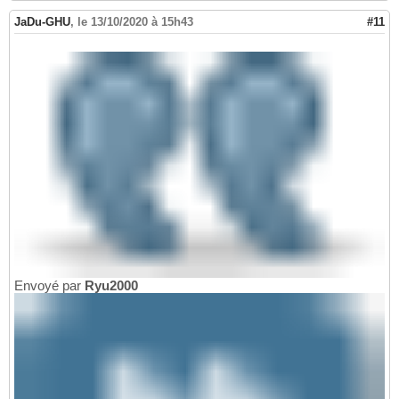
JaDu-GHU
,
le 13/10/2020 à 15h43
#11
Envoyé par
Ryu2000